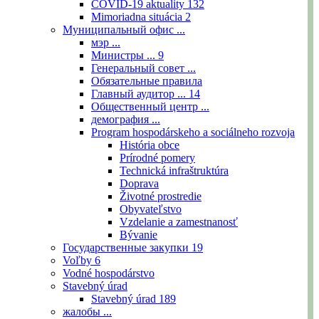
COVID-19 aktuality
132
Mimoriadna situácia
2
Муниципальный офис ...
мэр ...
Министры ...
9
Генеральный совет ...
Обязательные правила
Главный аудитор ...
14
Общественный центр ...
демография ...
Program hospodárskeho a sociálneho rozvoja
História obce
Prírodné pomery
Technická infraštruktúra
Doprava
Životné prostredie
Obyvateľstvo
Vzdelanie a zamestnanosť
Bývanie
Государственные закупки
19
Voľby
6
Vodné hospodárstvo
Stavebný úrad
Stavebný úrad
189
жалобы ...