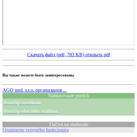
Скачать файл (pdf, 783 KB)
открыть pdf
Вы также можете быть заинтересованы
AGO spol. s.r.o.
организация ...
Nahlasovanie porúch
Poruchy osvetlenia
Poruchy obecného rozhlasu
Tlačivá na stiahnutie
Oznámenie verejného funkcionára