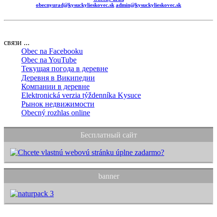
obecnyurad@kysuckylieskovec.sk
admin@kysuckylieskovec.sk
связи ...
Obec na Facebooku
Obec na YouTube
Текущая погода в деревне
Деревня в Википедии
Компании в деревне
Elektronická verzia týždenníka Kysuce
Рынок недвижимости
Obecný rozhlas online
Бесплатный сайт
banner