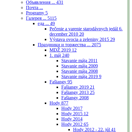
Объявления ...
431
Почта ...
Programy
5
Галерея ...
5115
еда ...
49
Pečenie a varenie starodávnych jedál 6.
december 2010
20
Výstava ovocia a zeleniny 2015
29
Праздники и торжества ...
2075
MDŽ 2019
12
1. máj
240
Stavanie mája 2011
Stavanie mája 2009
Stavanie mája 2008
Stavanie mája 2019
9
Fašiangy
95
Fašiangy 2019
21
Fašiangy 2013
25
Fašiangy 2008
Hody
877
Hody 2017
Hody 2015
12
Hody 2014
Hody 2012
65
Hody 2012 - 22. júl
41