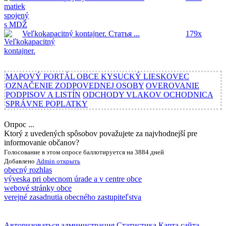
Veľkokapacitný kontajner.
Статья ...
179x
MAPOVÝ PORTÁL OBCE KYSUCKÝ LIESKOVEC
OZNAČENIE ZODPOVEDNEJ OSOBY
OVEROVANIE
PODPISOV A LISTÍN
ODCHODY VLAKOV OCHODNICA
SPRÁVNE POPLATKY
Опрос ...
Ktorý z uvedených spôsobov považujete za najvhodnejší pre
informovanie občanov?
Голосование в этом опросе баллотируется на 3884 дней
Добавлено
Admin
открыть
obecný rozhlas
výveska pri obecnom úrade a v centre obce
webové stránky obce
verejné zasadnutia obecného zastupiteľstva
Авторизоваться
администрация
Статистика
Карта сайта