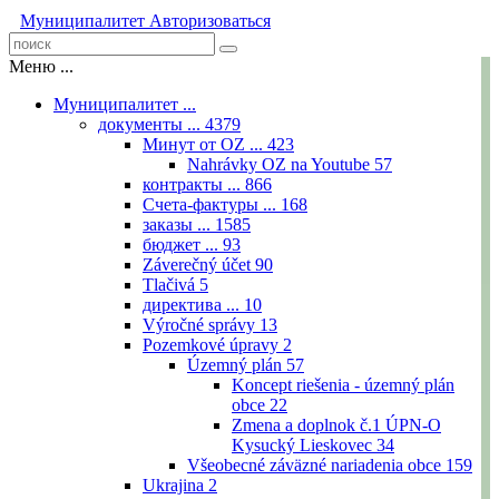
Муниципалитет
Авторизоваться
Меню ...
Муниципалитет ...
документы ...
4379
Минут от OZ ...
423
Nahrávky OZ na Youtube
57
контракты ...
866
Счета-фактуры ...
168
заказы ...
1585
бюджет ...
93
Záverečný účet
90
Tlačivá
5
директива ...
10
Výročné správy
13
Pozemkové úpravy
2
Územný plán
57
Koncept riešenia - územný plán
obce
22
Zmena a doplnok č.1 ÚPN-O
Kysucký Lieskovec
34
Všeobecné záväzné nariadenia obce
159
Ukrajina
2