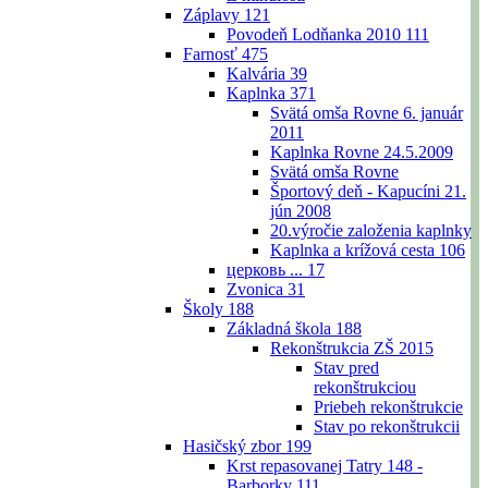
Záplavy
121
Povodeň Lodňanka 2010
111
Farnosť
475
Kalvária
39
Kaplnka
371
Svätá omša Rovne 6. január
2011
Kaplnka Rovne 24.5.2009
Svätá omša Rovne
Športový deň - Kapucíni 21.
jún 2008
20.výročie založenia kaplnky
Kaplnka a krížová cesta
106
церковь ...
17
Zvonica
31
Školy
188
Základná škola
188
Rekonštrukcia ZŠ 2015
Stav pred
rekonštrukciou
Priebeh rekonštrukcie
Stav po rekonštrukcii
Hasičský zbor
199
Krst repasovanej Tatry 148 -
Barborky
111