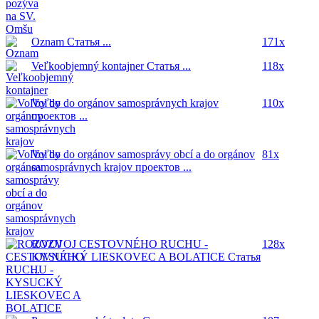
Oznam
Статья ...
171x
Veľkoobjemný kontajner
Статья ...
118x
Voľby do orgánov samosprávnych krajov
110x
проектов ...
Voľby do orgánov samosprávy obcí a do orgánov
81x
samosprávnych krajov
проектов ...
ROZVOJ CESTOVNÉHO RUCHU -
128x
KYSUCKÝ LIESKOVEC A BOLATICE
Статья
...