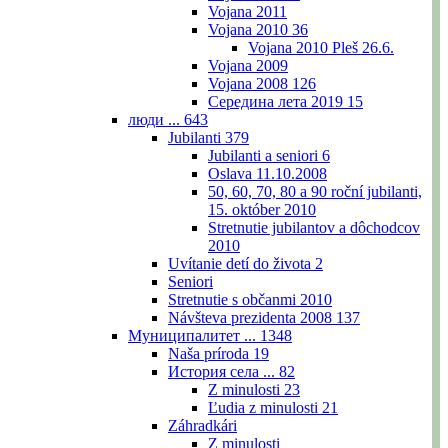
Vojana 2011
Vojana 2010
36
Vojana 2010 Pleš 26.6.
Vojana 2009
Vojana 2008
126
Середина лета 2019
15
люди ...
643
Jubilanti
379
Jubilanti a seniori
6
Oslava 11.10.2008
50, 60, 70, 80 a 90 roční jubilanti,
15. október 2010
Stretnutie jubilantov a dôchodcov
2010
Uvítanie detí do života
2
Seniori
Stretnutie s občanmi 2010
Návšteva prezidenta 2008
137
Муниципалитет ...
1348
Naša príroda
19
История села ...
82
Z minulosti
23
Ľudia z minulosti
21
Záhradkári
Z minulosti