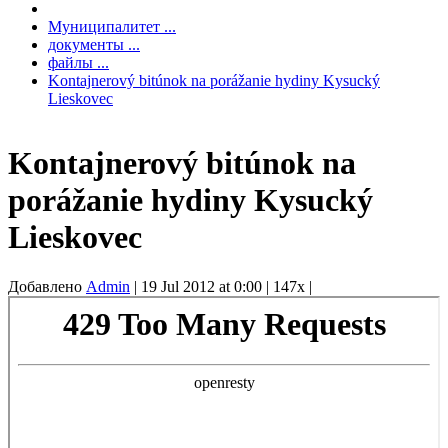
Муниципалитет ...
документы ...
файлы ...
Kontajnerový bitúnok na porážanie hydiny Kysucký
Lieskovec
Kontajnerový bitúnok na
porážanie hydiny Kysucký
Lieskovec
Добавлено
Admin
|
19 Jul 2012 at 0:00
|
147x
|