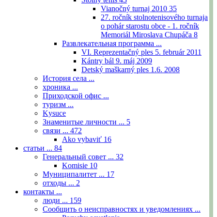
Vianočný turnaj 2010
35
27. ročník stolnotenisového turnaja
o pohár starostu obce - 1. ročník
Memoriál Miroslava Chupáča
8
Развлекательная программа ...
VI. Reprezentačný ples 5. február 2011
Kántry bál 9. máj 2009
Detský maškarný ples 1.6. 2008
История села ...
хроника ...
Приходской офис ...
туризм ...
Kysuce
Знаменитые личности ...
5
связи ...
472
Ako vybaviť
16
статьи ...
84
Генеральный совет ...
32
Komisie
10
Муниципалитет ...
17
отходы ...
2
контакты ...
люди ...
159
Сообщить о неисправностях и уведомлениях ...