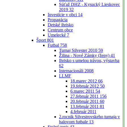
Súťaž DHZ - Kysucký Lieskovec
2019
32
Investície v obci
14
Propagácia
Detské ihrisko
Centrum obce
Umelecké
7
Šport
801
Futbal
758
Turnaj Silvester 2010
59
Žilina - Nové Zámky (ženy)
41
Ihrisko s umelou trávou, výstavba
62
Internacionáli 2008
LLMF
18.marec 2012
66
19.február 2012
50
6.marec 2011
54
27.február 2011
156
20.február 2011
60
13.február 2011
81
4.február 2011
2.rocnik Silvestrovskeho turnaja v
halovom futbale
13
Stolný tenis
43