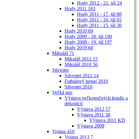
Hody 2012 - 21. júl
24
Hody 2011
183
Hody 2011 - 17. júl
88
Hody 2011 - 16. júl
65
Hody 2011 - 15. júl
30
Hody 2010
69
Hody 2009 - 18. júl
190
Hody 2008 - 19. júl
197
Hody 2019
60
Mikuláš
71
Mikuláš 2012
15
Mikuláš 2010
56
Silvester
Silvester 2012
14
Futbalový turnaj 2010
Silvester 2010
Veľká noc
Výstava veľkonočných kraslíc a
dekorácií
Výstava 2012
57
Výstava 2011
38
Výstava 2011 KD
Výstava 2008
Vojana
410
Vojana 2013
7