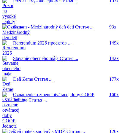
Pozor na vysoké teploty
Статья ...
107x
Oznam - Medzinárodný deň detí
Статья ...
93x
Rererendum 2026
проектов ...
149x
Stavanie obecného mája
Статья ...
142x
Deň Zeme
Статья ...
177x
Oznámenie o zmene otváracej doby COOP
160x
Jednota
Статья ...
Deň matiek spojený s MDŽ
Статья ...
126x