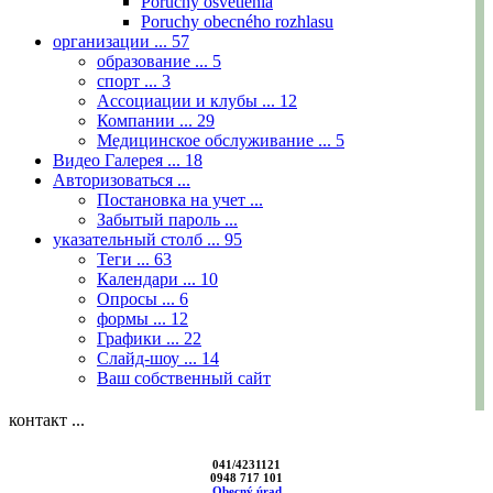
Poruchy osvetlenia
Poruchy obecného rozhlasu
организации ...
57
образование ...
5
спорт ...
3
Ассоциации и клубы ...
12
Компании ...
29
Медицинское обслуживание ...
5
Видео Галерея ...
18
Авторизоваться ...
Постановка на учет ...
Забытый пароль ...
указательный столб ...
95
Теги ...
63
Календари ...
10
Опросы ...
6
формы ...
12
Графики ...
22
Слайд-шоу ...
14
Ваш собственный сайт
контакт ...
041/4231121
0948 717 101
Obecný úrad