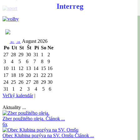
Interreg
←
→
August 2026
Po
Ut
St
Št
Pi
So
Ne
27
28
29
30
31
1
2
3
4
5
6
7
8
9
10
11
12
13
14
15
16
17
18
19
20
21
22
23
24
25
26
27
28
29
30
31
1
2
3
4
5
6
Veľký kalendár
|
Aktuality ...
Zber použitého oleja.
Článok ...
6x
Obec Klubina pozýva na SV. Omšu
Článok ...