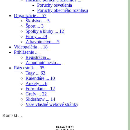
Poruchy osvetlenia
Poruchy obecného rozhlasu
Organizácie ...
57
Školstvo ...
5
Šport ...
3
Spolky a kluby ...
12
Firmy ...
29
Zdravotníctvo ...
5
Videogaléria ...
18
Prihlásenie ...
Registrácia ...
Zabudnuté heslo ...
Rázcestník ...
95
Tagy ...
63
Kalendáre ...
10
Ankety ...
6
Formuláre ...
12
Grafy ...
22
Slideshow ...
14
Vaše vlastné webové stránky
Kontakt ...
041/4231121