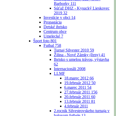
Barborky
111
Súťaž DHZ - Kysucký Lieskovec
2019
32
Investície v obci
14
Propagácia
Detské ihrisko
Centrum obce
Umelecké
7
Šport foto
801
Futbal
758
Turnaj Silvester 2010
59
Žilina - Nové Zámky (ženy)
41
Ihrisko s umelou trávou, výstavba
62
Internacionáli 2008
LLMF
18.marec 2012
66
19.február 2012
50
6.marec 2011
54
27.február 2011
156
20.február 2011
60
13.február 2011
81
4.február 2011
2.rocnik Silvestrovskeho turnaja v
halovom futbale
13