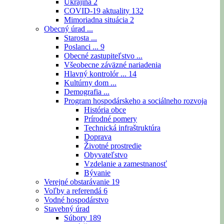
Ukrajina
2
COVID-19 aktuality
132
Mimoriadna situácia
2
Obecný úrad ...
Starosta ...
Poslanci ...
9
Obecné zastupiteľstvo ...
Všeobecne záväzné nariadenia
Hlavný kontrolór ...
14
Kultúrny dom ...
Demografia ...
Program hospodárskeho a sociálneho rozvoja
História obce
Prírodné pomery
Technická infraštruktúra
Doprava
Životné prostredie
Obyvateľstvo
Vzdelanie a zamestnanosť
Bývanie
Verejné obstarávanie
19
Voľby a referendá
6
Vodné hospodárstvo
Stavebný úrad
Súbory
189