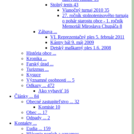
Stolný tenis
43
Vianočný turnaj 2010
35
27. ročník stolnotenisového turnaja
o pohár starostu obce - 1. ročník
Memoriál Miroslava Chupáča
8
Zábava ...
VI. Reprezentačný ples 5. február 2011
Kántry bál 9. máj 2009
Detský maškarný ples 1.6. 2008
História obce ...
Kronika ...
Farský úrad ...
Turizmus ...
Kysuce
Významné osobnosti ...
5
Odkazy ...
472
Ako vybaviť
16
Články ...
84
Obecné zastupiteľstvo ...
32
Komisie
10
Obec ...
17
Odpady ...
2
Kontakty ...
Ľudia ...
159
Hlásenie porúch a oznamov ...