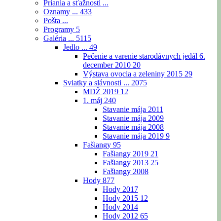
Priania a sťažnosti ...
Oznamy ...
433
Pošta ...
Programy
5
Galéria ...
5115
Jedlo ...
49
Pečenie a varenie starodávnych jedál 6.
december 2010
20
Výstava ovocia a zeleniny 2015
29
Sviatky a slávnosti ...
2075
MDŽ 2019
12
1. máj
240
Stavanie mája 2011
Stavanie mája 2009
Stavanie mája 2008
Stavanie mája 2019
9
Fašiangy
95
Fašiangy 2019
21
Fašiangy 2013
25
Fašiangy 2008
Hody
877
Hody 2017
Hody 2015
12
Hody 2014
Hody 2012
65