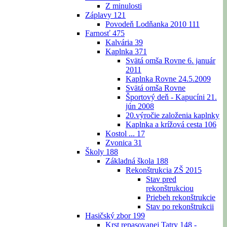
Z minulosti
Záplavy
121
Povodeň Lodňanka 2010
111
Farnosť
475
Kalvária
39
Kaplnka
371
Svätá omša Rovne 6. január
2011
Kaplnka Rovne 24.5.2009
Svätá omša Rovne
Športový deň - Kapucíni 21.
jún 2008
20.výročie založenia kaplnky
Kaplnka a krížová cesta
106
Kostol ...
17
Zvonica
31
Školy
188
Základná škola
188
Rekonštrukcia ZŠ 2015
Stav pred
rekonštrukciou
Priebeh rekonštrukcie
Stav po rekonštrukcii
Hasičský zbor
199
Krst repasovanej Tatry 148 -