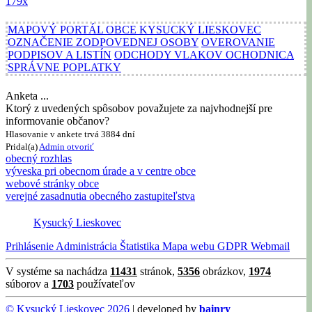
179x
MAPOVÝ PORTÁL OBCE KYSUCKÝ LIESKOVEC
OZNAČENIE ZODPOVEDNEJ OSOBY
OVEROVANIE
PODPISOV A LISTÍN
ODCHODY VLAKOV OCHODNICA
SPRÁVNE POPLATKY
Anketa ...
Ktorý z uvedených spôsobov považujete za najvhodnejší pre
informovanie občanov?
Hlasovanie v ankete trvá 3884 dní
Pridal(a)
Admin
otvoriť
obecný rozhlas
výveska pri obecnom úrade a v centre obce
webové stránky obce
verejné zasadnutia obecného zastupiteľstva
Kysucký Lieskovec
Prihlásenie
Administrácia
Štatistika
Mapa webu
GDPR
Webmail
V systéme sa nachádza
11431
stránok,
5356
obrázkov,
1974
súborov a
1703
používateľov
© Kysucký Lieskovec 2026
| developed by
bainry