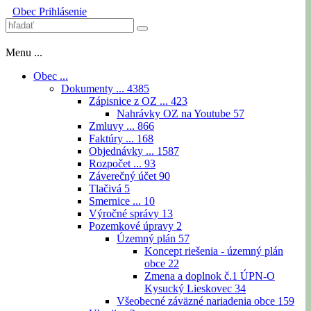
Obec
Prihlásenie
Menu ...
Obec ...
Dokumenty ...
4385
Zápisnice z OZ ...
423
Nahrávky OZ na Youtube
57
Zmluvy ...
866
Faktúry ...
168
Objednávky ...
1587
Rozpočet ...
93
Záverečný účet
90
Tlačivá
5
Smernice ...
10
Výročné správy
13
Pozemkové úpravy
2
Územný plán
57
Koncept riešenia - územný plán
obce
22
Zmena a doplnok č.1 ÚPN-O
Kysucký Lieskovec
34
Všeobecné záväzné nariadenia obce
159