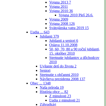
Vojana 2013
7
Vojana 2011
Vojana 2010
36
Vojana 2010 Pleš 26.6.
Vojana 2009
Vojana 2008
126
Svätojánska vatra 2019
15
Ľudia ...
643
Jubilanti
379
Jubilanti a seniori
6
Oslava 11.10.2008
50, 60, 70, 80 a 90 roční jubilanti,
15. október 2010
Stretnutie jubilantov a dôchodcov
2010
Uvítanie detí do života
2
Seniori
Stretnutie s občanmi 2010
Návšteva prezidenta 2008
137
Obec ...
1348
Naša príroda
19
História obce ...
82
Z minulosti
23
Ľudia z minulosti
21
Záhradkári