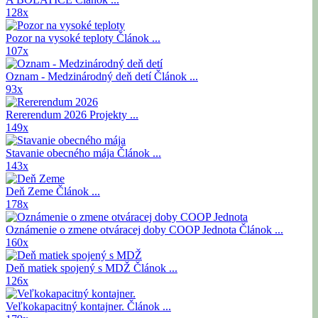
128x
Pozor na vysoké teploty
Článok ...
107x
Oznam - Medzinárodný deň detí
Článok ...
93x
Rererendum 2026
Projekty ...
149x
Stavanie obecného mája
Článok ...
143x
Deň Zeme
Článok ...
178x
Oznámenie o zmene otváracej doby COOP Jednota
Článok ...
160x
Deň matiek spojený s MDŽ
Článok ...
126x
Veľkokapacitný kontajner.
Článok ...