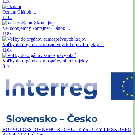
15x
Oznam
Článok ...
171x
Veľkoobjemný kontajner
Článok ...
118x
Voľby do orgánov samosprávnych krajov
Projekty ...
110x
Voľby do orgánov samosprávy obcí
Projekty ...
81x
ROZVOJ CESTOVNÉHO RUCHU - KYSUCKÝ LIESKOVEC
A BOLATICE
Článok ...