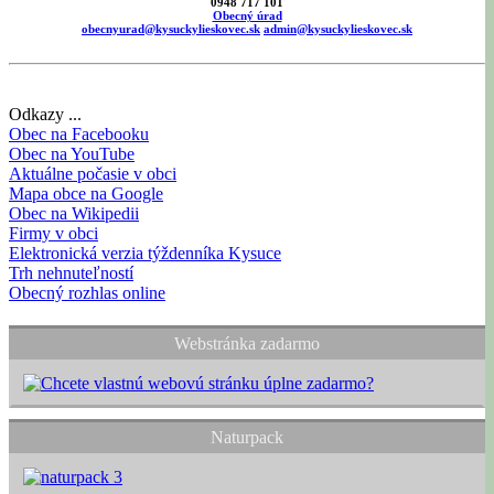
0948 717 101
Obecný úrad
obecnyurad@kysuckylieskovec.sk
admin@kysuckylieskovec.sk
Odkazy ...
Obec na Facebooku
Obec na YouTube
Aktuálne počasie v obci
Mapa obce na Google
Obec na Wikipedii
Firmy v obci
Elektronická verzia týždenníka Kysuce
Trh nehnuteľností
Obecný rozhlas online
Webstránka zadarmo
Naturpack