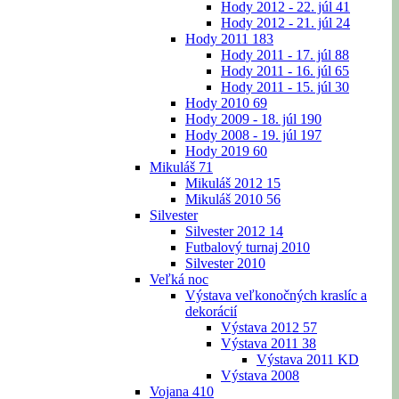
Hody 2012 - 22. júl
41
Hody 2012 - 21. júl
24
Hody 2011
183
Hody 2011 - 17. júl
88
Hody 2011 - 16. júl
65
Hody 2011 - 15. júl
30
Hody 2010
69
Hody 2009 - 18. júl
190
Hody 2008 - 19. júl
197
Hody 2019
60
Mikuláš
71
Mikuláš 2012
15
Mikuláš 2010
56
Silvester
Silvester 2012
14
Futbalový turnaj 2010
Silvester 2010
Veľká noc
Výstava veľkonočných kraslíc a
dekorácií
Výstava 2012
57
Výstava 2011
38
Výstava 2011 KD
Výstava 2008
Vojana
410