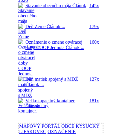
Stavanie obecného mája
Článok
145x
...
Deň Zeme
Článok ...
179x
Oznámenie o zmene otváracej
160x
doby COOP Jednota
Článok ...
Deň matiek spojený s MDŽ
127x
Článok ...
Veľkokapacitný kontajner.
181x
Článok ...
MAPOVÝ PORTÁL OBCE KYSUCKÝ
LIESKOVEC
OZNAČENIE