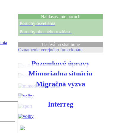
Nahlasovanie porúch
Poruchy osvetlenia
Poruchy obecného rozhlasu
ania
Tlačivá na stiahnutie
Oznámenie verejného funkcionára
Pozemkové úpravy
Mimoriadna situácia
Migračná výzva
Interreg