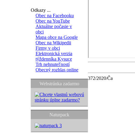
Odkazy ...
Obec na Facebooku
Obec na YouTube
Aktuálne počasie v
obci
Mapa obce na Google
Obec na Wikipedii
Firmy v obci
Elektronická verzia
týždenníka Kysuce
Trh nehnuteľností
Obecný rozhlas online
372/2020/Ča
Webstránka zadarmo
Naturpack