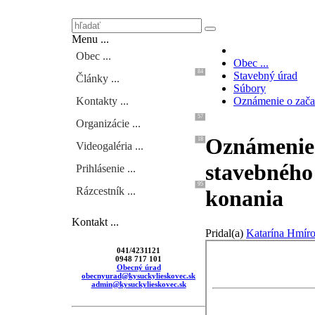
Menu ...
Obec ...
Obec ...
84
Stavebný úrad
Články ...
Súbory
Kontakty ...
Oznámenie o začat
57
Organizácie ...
Oznámenie 
18
Videogaléria ...
stavebného
Prihlásenie ...
95
Rázcestník ...
konania
Kontakt ...
Pridal(a)
Katarína Hmír
041/4231121
0948 717 101
Obecný úrad
obecnyurad@kysuckylieskovec.sk
admin@kysuckylieskovec.sk