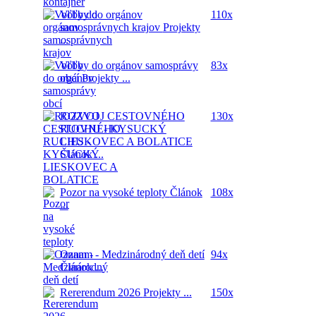
Voľby do orgánov
110x
samosprávnych krajov
Projekty
...
Voľby do orgánov samosprávy
83x
obcí
Projekty ...
ROZVOJ CESTOVNÉHO
130x
RUCHU - KYSUCKÝ
LIESKOVEC A BOLATICE
Článok ...
Pozor na vysoké teploty
Článok
108x
...
Oznam - Medzinárodný deň detí
94x
Článok ...
Rererendum 2026
Projekty ...
150x