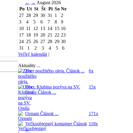
←
→
August 2026
Po
Ut
St
Št
Pi
So
Ne
27
28
29
30
31
1
2
3
4
5
6
7
8
9
10
11
12
13
14
15
16
17
18
19
20
21
22
23
24
25
26
27
28
29
30
31
1
2
3
4
5
6
Veľký kalendár
|
Aktuality ...
Zber použitého oleja.
Článok ...
6x
Obec Klubina pozýva na SV.
15x
Omšu
Článok ...
Oznam
Článok ...
171x
Veľkoobjemný kontajner
Článok
118x
...