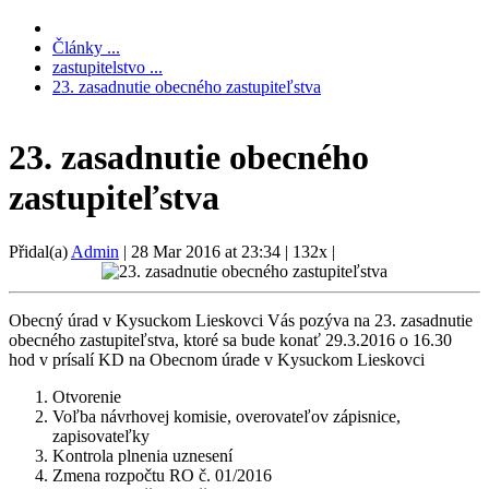
Články ...
zastupitelstvo ...
23. zasadnutie obecného zastupiteľstva
23. zasadnutie obecného
zastupiteľstva
Přidal(a)
Admin
|
28 Mar 2016 at 23:34
|
132x
|
Obecný úrad v Kysuckom Lieskovci Vás pozýva na 23. zasadnutie
obecného zastupiteľstva, ktoré sa bude konať 29.3.2016 o 16.30
hod v prísalí KD na Obecnom úrade v Kysuckom Lieskovci
Otvorenie
Voľba návrhovej komisie, overovateľov zápisnice,
zapisovateľky
Kontrola plnenia uznesení
Zmena rozpočtu RO č. 01/2016