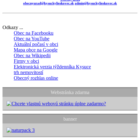
obecnyurad@kysuckylieskovec.sk
admin@kysuckylieskovec.sk
Odkazy ...
Obec na Facebooku
Obec na YouTube
Aktuální počasí v obci
Mapa obce na Google
Obec na Wikipedii
Firmy v obci
Elektronická verzia týždenníka Kysuce
trh nemovitostí
Obecný rozhlas online
Webstránka zdarma
banner