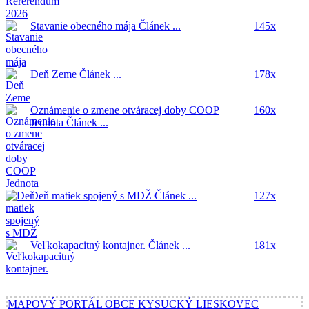
Stavanie obecného mája
Článek ...
145x
Deň Zeme
Článek ...
178x
Oznámenie o zmene otváracej doby COOP
160x
Jednota
Článek ...
Deň matiek spojený s MDŽ
Článek ...
127x
Veľkokapacitný kontajner.
Článek ...
181x
MAPOVÝ PORTÁL OBCE KYSUCKÝ LIESKOVEC