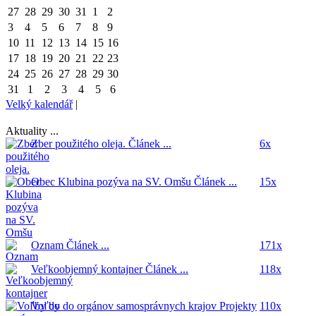
27
28
29
30
31
1
2
3
4
5
6
7
8
9
10
11
12
13
14
15
16
17
18
19
20
21
22
23
24
25
26
27
28
29
30
31
1
2
3
4
5
6
Velký kalendář
|
Aktuality ...
Zber použitého oleja.
Článek ...
6x
Obec Klubina pozýva na SV. Omšu
Článek ...
15x
Oznam
Článek ...
171x
Veľkoobjemný kontajner
Článek ...
118x
Voľby do orgánov samosprávnych krajov
Projekty
110x