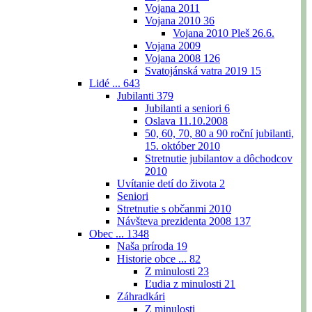
Vojana 2011
Vojana 2010
36
Vojana 2010 Pleš 26.6.
Vojana 2009
Vojana 2008
126
Svatojánská vatra 2019
15
Lidé ...
643
Jubilanti
379
Jubilanti a seniori
6
Oslava 11.10.2008
50, 60, 70, 80 a 90 roční jubilanti,
15. október 2010
Stretnutie jubilantov a dôchodcov
2010
Uvítanie detí do života
2
Seniori
Stretnutie s občanmi 2010
Návšteva prezidenta 2008
137
Obec ...
1348
Naša príroda
19
Historie obce ...
82
Z minulosti
23
Ľudia z minulosti
21
Záhradkári
Z minulosti