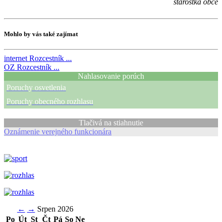
starostka obce
Mohlo by vás také zajímat
internet
Rozcestník ...
OZ
Rozcestník ...
Nahlasovanie porúch
Poruchy osvetlenia
Poruchy obecného rozhlasu
Tlačivá na stiahnutie
Oznámenie verejného funkcionára
←
→
Srpen 2026
Po
Út
St
Čt
Pá
So
Ne