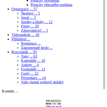
Poruchy osvetlenia
Poruchy obecného rozhlasu
Organizace ...
57
Školství ...
5
Sport ...
3
Spolky a kluby ...
12
Firmy ...
29
Zdravotnictví ...
5
Videogalerie ...
18
Přihlášení ...
Registrace ...
Zapomenuté heslo ...
Rozcestník ...
95
Tagy ...
63
Kalendáře ...
10
Ankety ...
6
Formuláře ...
12
Grafy ...
22
Prezentace ...
14
Vaše vlastní webové stránky
Kontakt ...
041/4231121
0948 717 101
Obecný úrad