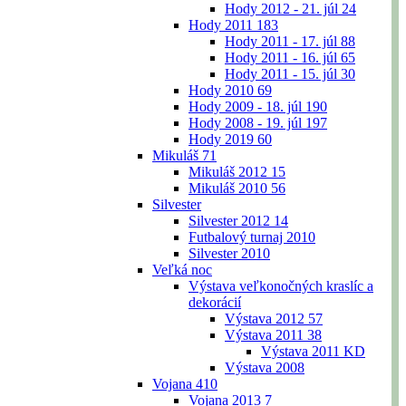
Hody 2012 - 21. júl
24
Hody 2011
183
Hody 2011 - 17. júl
88
Hody 2011 - 16. júl
65
Hody 2011 - 15. júl
30
Hody 2010
69
Hody 2009 - 18. júl
190
Hody 2008 - 19. júl
197
Hody 2019
60
Mikuláš
71
Mikuláš 2012
15
Mikuláš 2010
56
Silvester
Silvester 2012
14
Futbalový turnaj 2010
Silvester 2010
Veľká noc
Výstava veľkonočných kraslíc a
dekorácií
Výstava 2012
57
Výstava 2011
38
Výstava 2011 KD
Výstava 2008
Vojana
410
Vojana 2013
7