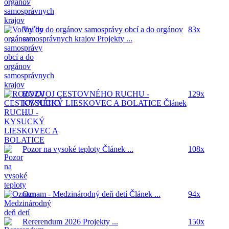
...
Voľby do orgánov samosprávy obcí a do orgánov
83x
samosprávnych krajov
Projekty ...
ROZVOJ CESTOVNÉHO RUCHU -
129x
KYSUCKÝ LIESKOVEC A BOLATICE
Článek
...
Pozor na vysoké teploty
Článek ...
108x
Oznam - Medzinárodný deň detí
Článek ...
94x
Rererendum 2026
Projekty ...
150x