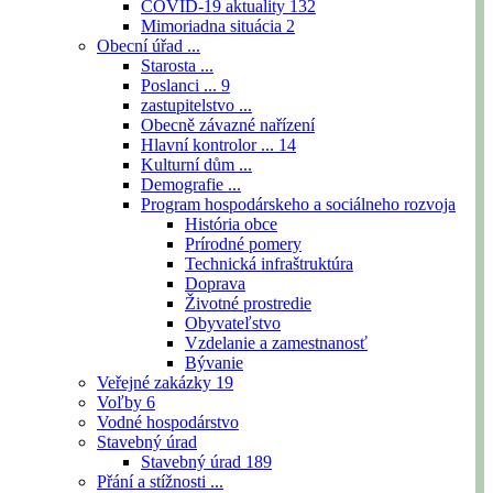
COVID-19 aktuality
132
Mimoriadna situácia
2
Obecní úřad ...
Starosta ...
Poslanci ...
9
zastupitelstvo ...
Obecně závazné nařízení
Hlavní kontrolor ...
14
Kulturní dům ...
Demografie ...
Program hospodárskeho a sociálneho rozvoja
História obce
Prírodné pomery
Technická infraštruktúra
Doprava
Životné prostredie
Obyvateľstvo
Vzdelanie a zamestnanosť
Bývanie
Veřejné zakázky
19
Voľby
6
Vodné hospodárstvo
Stavebný úrad
Stavebný úrad
189
Přání a stížnosti ...