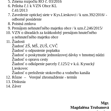
Zmena rozpočtu RO č. 03/2016
Príloha č.1 k VZN Obce KL
č.41/2013
Zavedenie optickej siete v Kys.Lieskovci / k uzn.392/2016/ -
odborné posúdenie
Poistná zmluva
Prenájom nehnuteľného majetku obce / k uzn.č.246/2015/
VZN o úhradách za krátkodobý prenájom hnuteľného
a nehnuteľného majetku obce
Žiadosti
Žiadosť ZŠ, MŠ, ZUŠ, CVČ
Žiadosť o odpustenie poplatku
Žiadosť o poskytnutie jednorázovej dávky v hmotnej núdzi
Žiadosť o opravu cesty
Žiadosť o odkúpenie parcely č.125/2 v k.ú. Kysucký
Lieskovec
Žiadosť o preloženie stokového a vodného kanála
Rôzne – Verejné zhromaždenie - termín
Diskusia
Záver
Mgr.
Magdaléna Trubanová