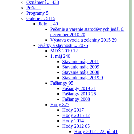
Oznámení ...
433
Pošta ...
Programy
5
Galerie ...
5115
Jídlo ...
49
Pečenie a varenie starodávnych jedál 6.
december 2010
20
Výstava ovocia a zeleniny 2015
29
Svátky a slavnosti ...
2075
MDŽ 2019
12
1. máj
240
Stavanie mája 2011
Stavanie mája 2009
Stavanie mája 2008
Stavanie mája 2019
9
Fašiangy
95
Fašiangy 2019
21
Fašiangy 2013
25
Fašiangy 2008
Hody
877
Hody 2017
Hody 2015
12
Hody 2014
Hody 2012
65
Hody 2012 - 22. júl
41