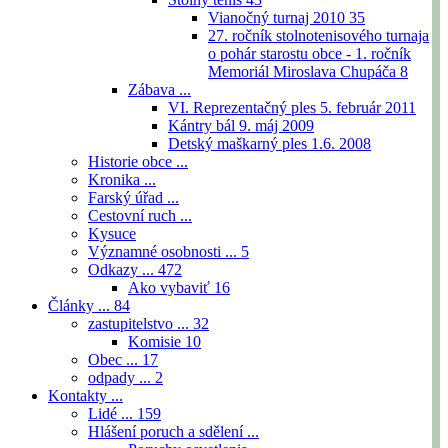
Vianočný turnaj 2010
35
27. ročník stolnotenisového turnaja
o pohár starostu obce - 1. ročník
Memoriál Miroslava Chupáča
8
Zábava ...
VI. Reprezentačný ples 5. február 2011
Kántry bál 9. máj 2009
Detský maškarný ples 1.6. 2008
Historie obce ...
Kronika ...
Farský úřad ...
Cestovní ruch ...
Kysuce
Významné osobnosti ...
5
Odkazy ...
472
Ako vybaviť
16
Články ...
84
zastupitelstvo ...
32
Komisie
10
Obec ...
17
odpady ...
2
Kontakty ...
Lidé ...
159
Hlášení poruch a sdělení ...