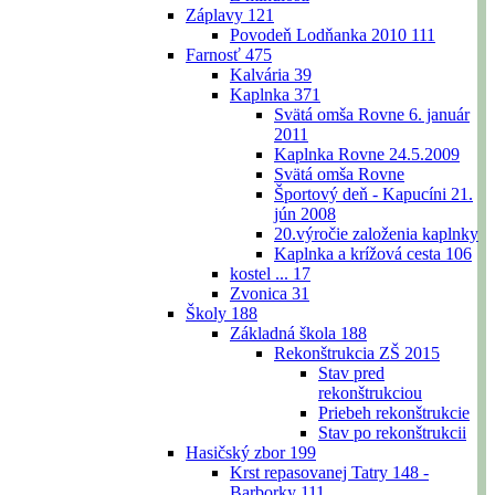
Záplavy
121
Povodeň Lodňanka 2010
111
Farnosť
475
Kalvária
39
Kaplnka
371
Svätá omša Rovne 6. január
2011
Kaplnka Rovne 24.5.2009
Svätá omša Rovne
Športový deň - Kapucíni 21.
jún 2008
20.výročie založenia kaplnky
Kaplnka a krížová cesta
106
kostel ...
17
Zvonica
31
Školy
188
Základná škola
188
Rekonštrukcia ZŠ 2015
Stav pred
rekonštrukciou
Priebeh rekonštrukcie
Stav po rekonštrukcii
Hasičský zbor
199
Krst repasovanej Tatry 148 -
Barborky
111