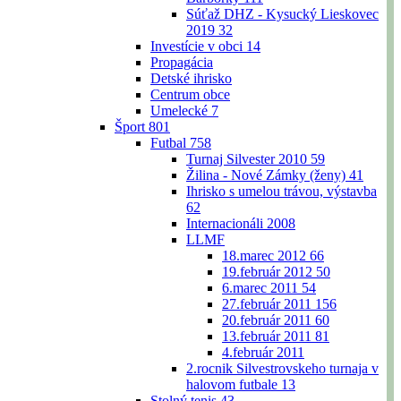
Súťaž DHZ - Kysucký Lieskovec
2019
32
Investície v obci
14
Propagácia
Detské ihrisko
Centrum obce
Umelecké
7
Šport
801
Futbal
758
Turnaj Silvester 2010
59
Žilina - Nové Zámky (ženy)
41
Ihrisko s umelou trávou, výstavba
62
Internacionáli 2008
LLMF
18.marec 2012
66
19.február 2012
50
6.marec 2011
54
27.február 2011
156
20.február 2011
60
13.február 2011
81
4.február 2011
2.rocnik Silvestrovskeho turnaja v
halovom futbale
13
Stolný tenis
43