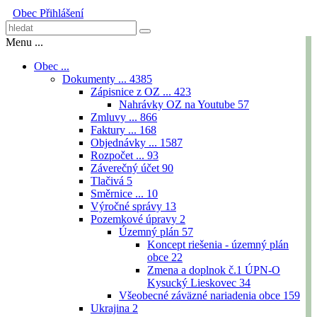
Obec
Přihlášení
Menu ...
Obec ...
Dokumenty ...
4385
Zápisnice z OZ ...
423
Nahrávky OZ na Youtube
57
Zmluvy ...
866
Faktury ...
168
Objednávky ...
1587
Rozpočet ...
93
Záverečný účet
90
Tlačivá
5
Směrnice ...
10
Výročné správy
13
Pozemkové úpravy
2
Územný plán
57
Koncept riešenia - územný plán
obce
22
Zmena a doplnok č.1 ÚPN-O
Kysucký Lieskovec
34
Všeobecné záväzné nariadenia obce
159
Ukrajina
2