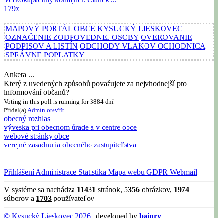
179x
MAPOVÝ PORTÁL OBCE KYSUCKÝ LIESKOVEC
OZNAČENIE ZODPOVEDNEJ OSOBY
OVEROVANIE
PODPISOV A LISTÍN
ODCHODY VLAKOV OCHODNICA
SPRÁVNE POPLATKY
Anketa ...
Který z uvedených způsobů považujete za nejvhodnejší pro
informování občanů?
Voting in this poll is running for 3884 dní
Přidal(a)
Admin
otevřít
obecný rozhlas
výveska pri obecnom úrade a v centre obce
webové stránky obce
verejné zasadnutia obecného zastupiteľstva
Přihlášení
Administrace
Statistika
Mapa webu
GDPR
Webmail
V systéme sa nachádza
11431
stránok,
5356
obrázkov,
1974
súborov a
1703
používateľov
© Kysucký Lieskovec 2026
| developed by
bainry