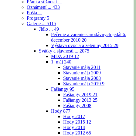
Přání a stížnosti ...
Oznámení ...
433
Pošta ...
Programy
5
Galerie ...
5115
Jídlo ...
49
Pečenie a varenie starodávnych jedál 6.
december 2010
20
Výstava ovocia a zeleniny 2015
29
Svátky a slavnosti ...
2075
MDŽ 2019
12
1. máj
240
Stavanie mája 2011
Stavanie mája 2009
Stavanie mája 2008
Stavanie mája 2019
9
Fašiangy
95
Fašiangy 2019
21
Fašiangy 2013
25
Fašiangy 2008
Hody
877
Hody 2017
Hody 2015
12
Hody 2014
Hody 2012
65