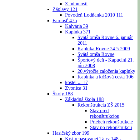
Z minulosti
Záplavy
121
Povodeň Lodňanka 2010
111
Farnosť
475
Kalvária
39
Kaplnka
371
Svätá omša Rovne 6. január
2011
Kaplnka Rovne 24.5.2009
Svätá omša Rovne
Športový deň - Kapucíni 21.
jún 2008
20.výročie založenia kaplnky
Kaplnka a krížová cesta
106
kostel ...
17
Zvonica
31
Školy
188
Základná škola
188
Rekonštrukcia ZŠ 2015
Stav pred
rekonštrukciou
Priebeh rekonštrukcie
Stav po rekonštrukcii
Hasičský zbor
199
Krst repasovanej Tatry 148 -