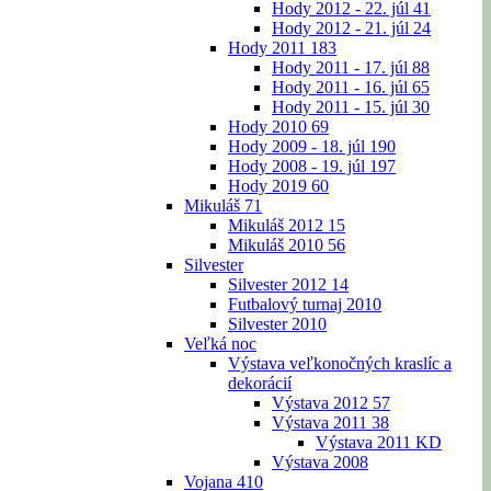
Hody 2012 - 22. júl
41
Hody 2012 - 21. júl
24
Hody 2011
183
Hody 2011 - 17. júl
88
Hody 2011 - 16. júl
65
Hody 2011 - 15. júl
30
Hody 2010
69
Hody 2009 - 18. júl
190
Hody 2008 - 19. júl
197
Hody 2019
60
Mikuláš
71
Mikuláš 2012
15
Mikuláš 2010
56
Silvester
Silvester 2012
14
Futbalový turnaj 2010
Silvester 2010
Veľká noc
Výstava veľkonočných kraslíc a
dekorácií
Výstava 2012
57
Výstava 2011
38
Výstava 2011 KD
Výstava 2008
Vojana
410