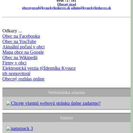
0948 717 101
Obecný úrad
obecnyurad@kysuckylieskovec.sk
admin@kysuckylieskovec.sk
Odkazy ...
Obec na Facebooku
Obec na YouTube
Aktuální počasí v obci
Mapa obce na Google
Obec na Wikipedii
Firmy v obci
Elektronická verzia týždenníka Kysuce
trh nemovitostí
Obecný rozhlas online
Webstránka zdarma
banner