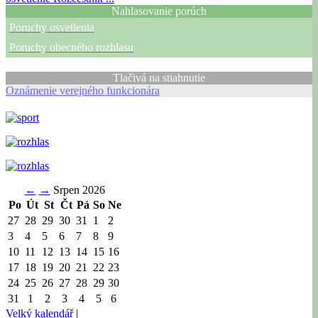
Nahlasovanie porúch
Poruchy osvetlenia
Poruchy obecného rozhlasu
Tlačivá na stiahnutie
Oznámenie verejného funkcionára
←
→
Srpen 2026
Po
Út
St
Čt
Pá
So
Ne
27
28
29
30
31
1
2
3
4
5
6
7
8
9
10
11
12
13
14
15
16
17
18
19
20
21
22
23
24
25
26
27
28
29
30
31
1
2
3
4
5
6
Velký kalendář
|