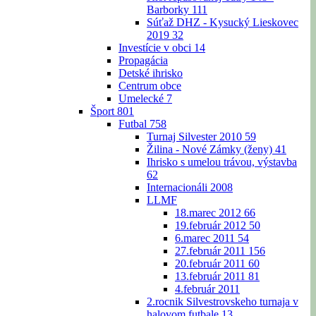
Barborky
111
Súťaž DHZ - Kysucký Lieskovec
2019
32
Investície v obci
14
Propagácia
Detské ihrisko
Centrum obce
Umelecké
7
Šport
801
Futbal
758
Turnaj Silvester 2010
59
Žilina - Nové Zámky (ženy)
41
Ihrisko s umelou trávou, výstavba
62
Internacionáli 2008
LLMF
18.marec 2012
66
19.február 2012
50
6.marec 2011
54
27.február 2011
156
20.február 2011
60
13.február 2011
81
4.február 2011
2.rocnik Silvestrovskeho turnaja v
halovom futbale
13