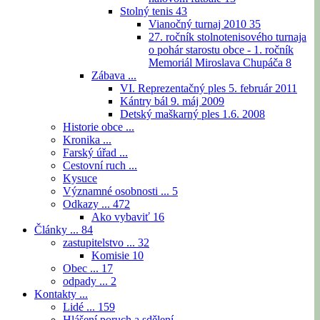
Stolný tenis
43
Vianočný turnaj 2010
35
27. ročník stolnotenisového turnaja
o pohár starostu obce - 1. ročník
Memoriál Miroslava Chupáča
8
Zábava ...
VI. Reprezentačný ples 5. február 2011
Kántry bál 9. máj 2009
Detský maškarný ples 1.6. 2008
Historie obce ...
Kronika ...
Farský úřad ...
Cestovní ruch ...
Kysuce
Významné osobnosti ...
5
Odkazy ...
472
Ako vybaviť
16
Články ...
84
zastupitelstvo ...
32
Komisie
10
Obec ...
17
odpady ...
2
Kontakty ...
Lidé ...
159
Hlášení poruch a sdělení ...