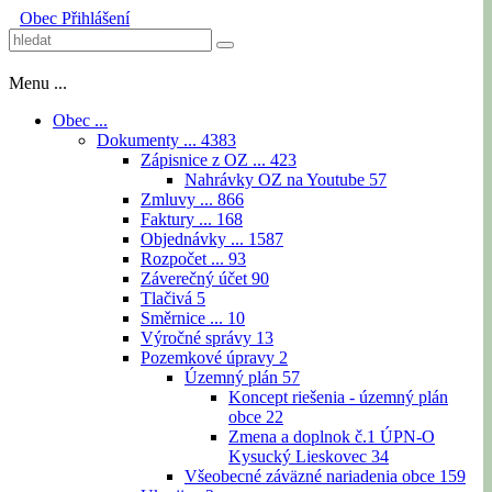
Obec
Přihlášení
Menu ...
Obec ...
Dokumenty ...
4383
Zápisnice z OZ ...
423
Nahrávky OZ na Youtube
57
Zmluvy ...
866
Faktury ...
168
Objednávky ...
1587
Rozpočet ...
93
Záverečný účet
90
Tlačivá
5
Směrnice ...
10
Výročné správy
13
Pozemkové úpravy
2
Územný plán
57
Koncept riešenia - územný plán
obce
22
Zmena a doplnok č.1 ÚPN-O
Kysucký Lieskovec
34
Všeobecné záväzné nariadenia obce
159