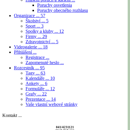
Poruchy osvetlenia
Poruchy obecného rozhlasu
Organizace ...
57
Školství ...
5
Sport ...
3
Spolky a kluby ...
12
Firmy ...
29
Zdravotnictví ...
5
Videogalerie ...
18
Přihlášení ...
Registrace ...
Zapomenuté heslo ...
Rozcestník ...
95
Tagy ...
63
Kalendáře ...
10
Ankety ...
6
Formuláře ...
12
Grafy ...
22
Prezentace ...
14
Vaše vlastní webové stránky
Kontakt ...
041/4231121