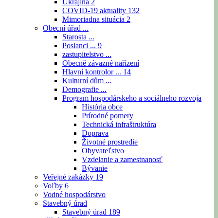
Ukrajina
2
COVID-19 aktuality
132
Mimoriadna situácia
2
Obecní úřad ...
Starosta ...
Poslanci ...
9
zastupitelstvo ...
Obecně závazné nařízení
Hlavní kontrolor ...
14
Kulturní dům ...
Demografie ...
Program hospodárskeho a sociálneho rozvoja
História obce
Prírodné pomery
Technická infraštruktúra
Doprava
Životné prostredie
Obyvateľstvo
Vzdelanie a zamestnanosť
Bývanie
Veřejné zakázky
19
Voľby
6
Vodné hospodárstvo
Stavebný úrad
Stavebný úrad
189