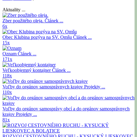
Aktuality ...
Zber použitého oleja.
Článek ...
6x
Obec Klubina pozýva na SV. Omšu
Článek ...
15x
Oznam
Článek ...
171x
Veľkoobjemný kontajner
Článek ...
118x
Voľby do orgánov samosprávnych krajov
Projekty ...
110x
Voľby do orgánov samosprávy obcí a do orgánov samosprávnych
krajov
Projekty ...
81x
ROZVOJ CESTOVNÉHO RUCHU - KYSUCKÝ LIESKOVEC