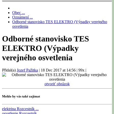
Obec ...
Oznámení ...
Odborné stanovisko TES ELEKTRO (Výpadky verejného
osvetlenia
Odborné stanovisko TES
ELEKTRO (Výpadky
verejného osvetlenia
Přidal(a)
Jozef Pažitka
|
18 Dec 2017 at 14:56
|
99x
|
otvoriť obrázok
Mohlo by vás také zajímat
elektrina
Rozcestník ...
osvetlenie
Rozcestník ...