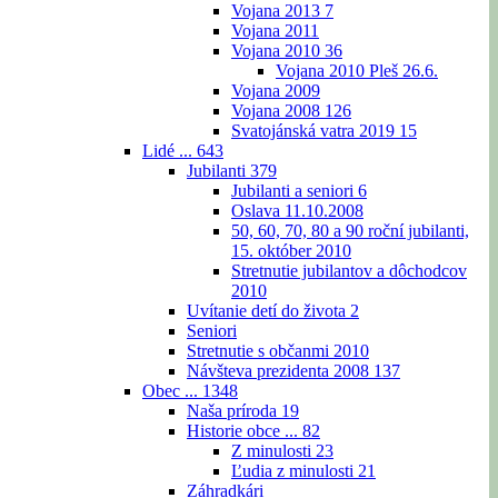
Vojana 2013
7
Vojana 2011
Vojana 2010
36
Vojana 2010 Pleš 26.6.
Vojana 2009
Vojana 2008
126
Svatojánská vatra 2019
15
Lidé ...
643
Jubilanti
379
Jubilanti a seniori
6
Oslava 11.10.2008
50, 60, 70, 80 a 90 roční jubilanti,
15. október 2010
Stretnutie jubilantov a dôchodcov
2010
Uvítanie detí do života
2
Seniori
Stretnutie s občanmi 2010
Návšteva prezidenta 2008
137
Obec ...
1348
Naša príroda
19
Historie obce ...
82
Z minulosti
23
Ľudia z minulosti
21
Záhradkári