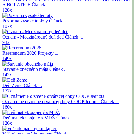
A BOLATICE
Článek ...
128x
Pozor na vysoké teploty
Článek ...
107x
Oznam - Medzinárodný deň detí
Článek ...
93x
Rererendum 2026
Projekty ...
149x
Stavanie obecného mája
Článek ...
142x
Deň Zeme
Článek ...
177x
Oznámenie o zmene otváracej doby COOP Jednota
Článek ...
160x
Deň matiek spojený s MDŽ
Článek ...
126x
Veľkokapacitný kontajner.
Článek ...