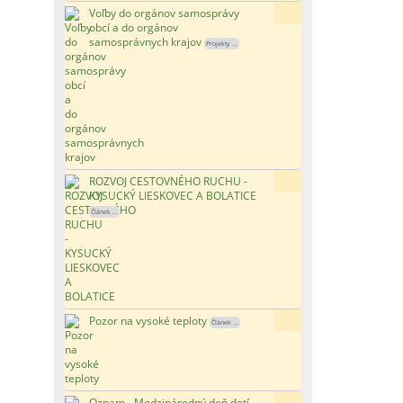
Voľby do orgánov samosprávy
81x
obcí a do orgánov
samosprávnych krajov
Projekty ...
ROZVOJ CESTOVNÉHO RUCHU -
128x
KYSUCKÝ LIESKOVEC A BOLATICE
Článek ...
Pozor na vysoké teploty
107x
Článek ...
Oznam - Medzinárodný deň detí
93x