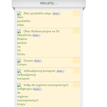
Aktuality ...
Zber použitého oleja.
5x
Článek ...
Obec Klubina pozýva na SV.
15x
Omšu
Článek ...
Oznam
171x
Článek ...
Veľkoobjemný kontajner
118x
Článek ...
Voľby do orgánov samosprávnych
110x
krajov
Projekty ...