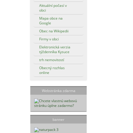
Aktuální počasí v
obci
Mapa obce na
Google
Obec na Wikipedii
Firmy v obci
Elektronická verzia
týždenníka Kysuce
trh nemovitostí
Obecný rozhlas
online
Webstránka zdarma
banner