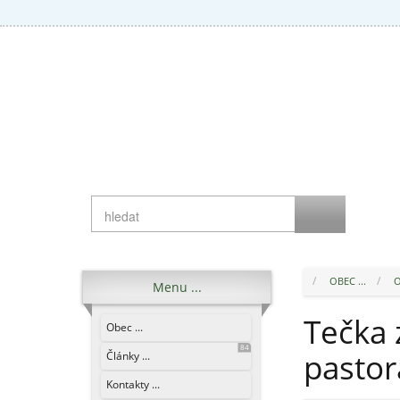
OBEC ...
O
Menu ...
Tečka 
Obec ...
84
pastor
Články ...
Kontakty ...