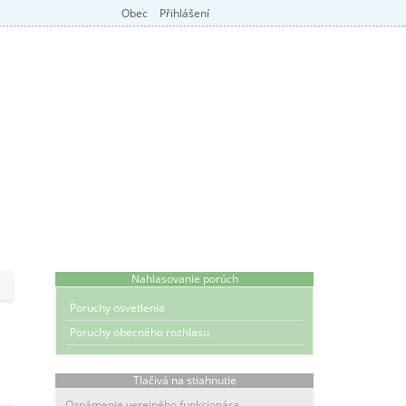
Obec
Přihlášení
Nahlasovanie porúch
Poruchy osvetlenia
Poruchy obecného rozhlasu
Tlačivá na stiahnutie
Oznámenie verejného funkcionára