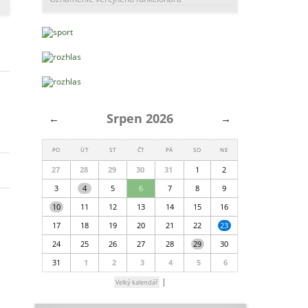
Srpen 2026
←
→
PO
ÚT
ST
ČT
PÁ
SO
NE
27
28
29
30
31
1
2
3
4
5
6
7
8
9
10
11
12
13
14
15
16
17
18
19
20
21
22
23
24
25
26
27
28
29
30
31
1
2
3
4
5
6
|
Velký kalendář