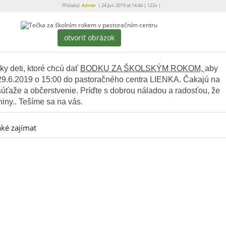
Přidal(a)
Admin
|
24 Jun 2019 at 14:44
|
122x
|
otvoriť obrázok
y deti, ktoré chcú dať
BODKU ZA ŠKOLSKÝM ROKOM,
aby
29.6.2019 o 15:00 do pastoračného centra LIENKA
. Čakajú na
súťaže a občerstvenie. Príďte s dobrou náladou a radosťou, že
iny.. Tešíme sa na vás.
ké zajímat