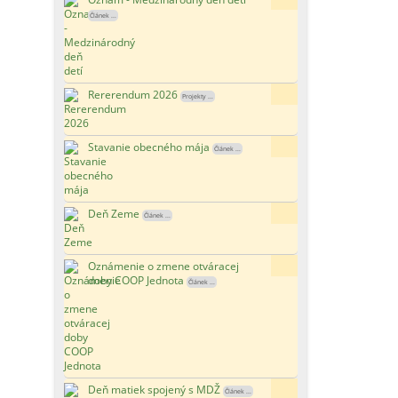
Článek ...
Rererendum 2026
149x
Projekty ...
Stavanie obecného mája
142x
Článek ...
Deň Zeme
177x
Článek ...
Oznámenie o zmene otváracej
160x
doby COOP Jednota
Článek ...
Deň matiek spojený s MDŽ
126x
Článek ...