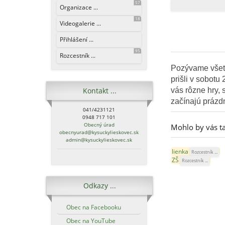
57
Organizace ...
18
Videogalerie ...
Přihlášení ...
95
Rozcestník ...
Pozývame všetk
prišli
v sobotu 
Kontakt ...
vás rôzne hry, 
začínajú prázdn
041/4231121
0948 717 101
Obecný úrad
Mohlo by vás ta
obecnyurad@kysuckylieskovec.sk
admin@kysuckylieskovec.sk
lienka
Rozcestník ...
ZŠ
Rozcestník ...
Odkazy ...
Obec na Facebooku
Obec na YouTube