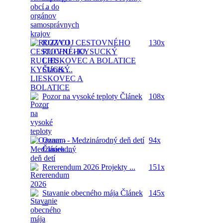
...
ROZVOJ CESTOVNÉHO
130x
RUCHU - KYSUCKÝ
LIESKOVEC A BOLATICE
Článek ...
Pozor na vysoké teploty
Článek
108x
...
Oznam - Medzinárodný deň detí
94x
Článek ...
Rererendum 2026
Projekty ...
151x
Stavanie obecného mája
Článek
145x
...