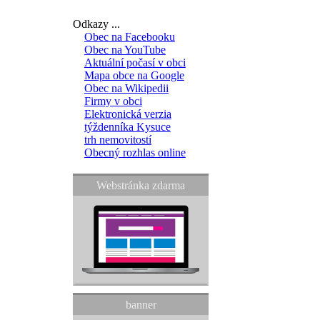
Odkazy ...
Obec na Facebooku
Obec na YouTube
Aktuální počasí v obci
Mapa obce na Google
Obec na Wikipedii
Firmy v obci
Elektronická verzia
týždenníka Kysuce
trh nemovitostí
Obecný rozhlas online
Webstránka zdarma
banner