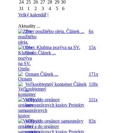
24
25
26
27
28
29
30
31
1
2
3
4
5
6
Velký kalendář
|
Aktuality ...
Zber použitého oleja.
Článek ...
6x
Obec Klubina pozýva na SV.
15x
Omšu
Článek ...
Oznam
Článek ...
171x
Veľkoobjemný kontajner
Článek
118x
...
Voľby do orgánov
111x
samosprávnych krajov
Projekty
...
Voľby do orgánov samosprávy
83x
obcí a do orgánov
samosprávnych krajov
Projekty