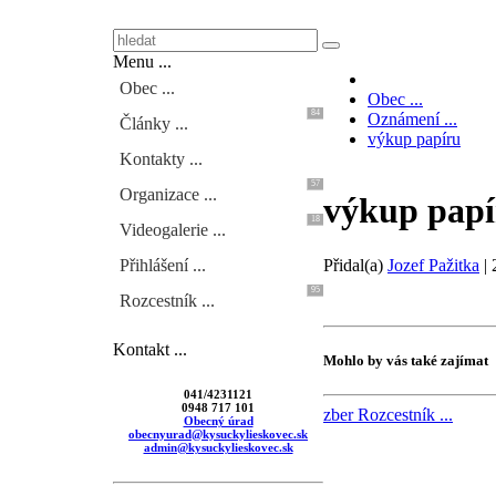
Menu ...
Obec ...
Obec ...
84
Oznámení ...
Články ...
výkup papíru
Kontakty ...
57
Organizace ...
výkup papí
18
Videogalerie ...
Přidal(a)
Jozef Pažitka
|
Přihlášení ...
95
Rozcestník ...
Kontakt ...
Mohlo by vás také zajímat
041/4231121
0948 717 101
zber
Rozcestník ...
Obecný úrad
obecnyurad@kysuckylieskovec.sk
admin@kysuckylieskovec.sk