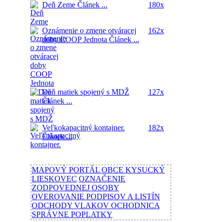
Deň Zeme
Článek ...
180x
Oznámenie o zmene otváracej
162x
doby COOP Jednota
Článek ...
Deň matiek spojený s MDŽ
127x
Článek ...
Veľkokapacitný kontajner.
182x
Článek ...
MAPOVÝ PORTÁL OBCE KYSUCKÝ
LIESKOVEC
OZNAČENIE
ZODPOVEDNEJ OSOBY
OVEROVANIE PODPISOV A LISTÍN
ODCHODY VLAKOV OCHODNICA
SPRÁVNE POPLATKY