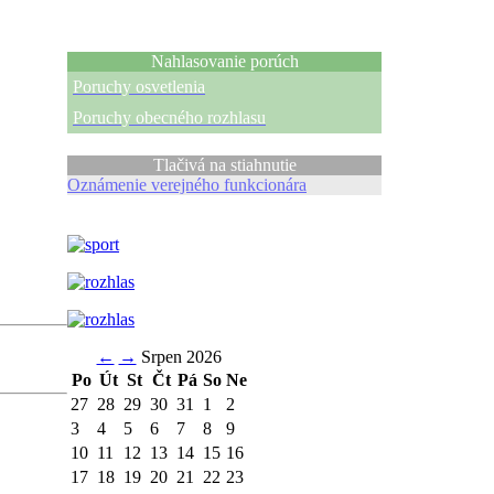
Nahlasovanie porúch
Poruchy osvetlenia
Poruchy obecného rozhlasu
Tlačivá na stiahnutie
Oznámenie verejného funkcionára
←
→
Srpen 2026
Po
Út
St
Čt
Pá
So
Ne
27
28
29
30
31
1
2
3
4
5
6
7
8
9
10
11
12
13
14
15
16
17
18
19
20
21
22
23