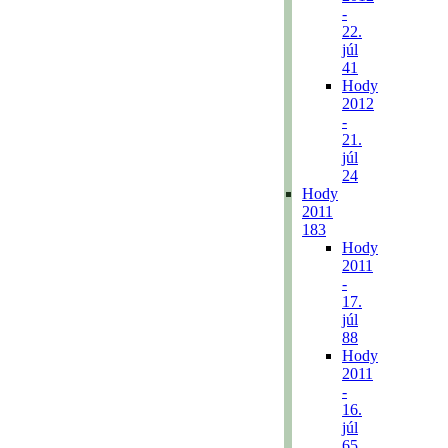
-
22.
júl
41
Hody
2012
-
21.
júl
24
Hody
2011
183
Hody
2011
-
17.
júl
88
Hody
2011
-
16.
júl
65