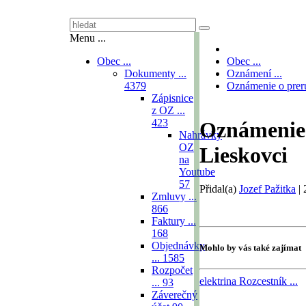
Menu ...
Obec ...
Obec ...
Dokumenty ...
Oznámení ...
4379
Oznámenie o prer
Zápisnice
z OZ ...
423
Oznámenie 
Nahrávky
OZ
Lieskovci
na
Youtube
57
Přidal(a)
Jozef Pažitka
|
Zmluvy ...
866
Faktury ...
168
Objednávky
Mohlo by vás také zajímat
...
1585
Rozpočet
elektrina
Rozcestník ...
...
93
Záverečný