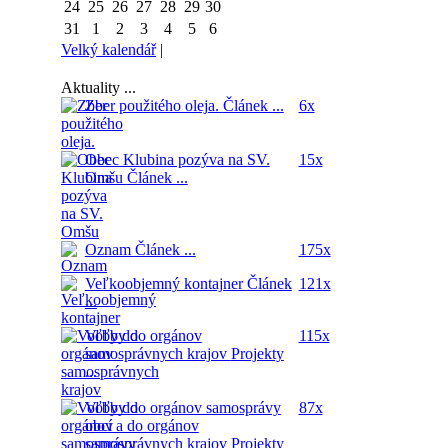
24
25
26
27
28
29
30
31
1
2
3
4
5
6
Velký kalendář
|
Aktuality ...
Zber použitého oleja.
Článek ...
6x
Obec Klubina pozýva na SV.
15x
Omšu
Článek ...
Oznam
Článek ...
175x
Veľkoobjemný kontajner
Článek
121x
...
Voľby do orgánov
115x
samosprávnych krajov
Projekty
...
Voľby do orgánov samosprávy
87x
obcí a do orgánov
samosprávnych krajov
Projekty