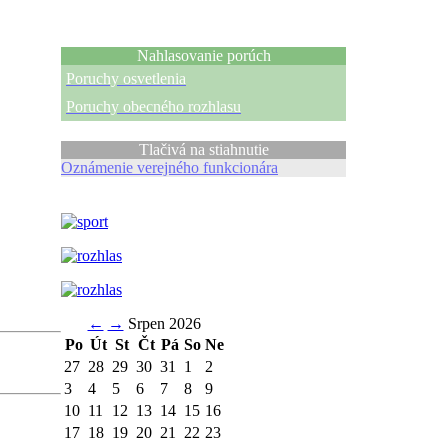
Nahlasovanie porúch
Poruchy osvetlenia
Poruchy obecného rozhlasu
Tlačivá na stiahnutie
Oznámenie verejného funkcionára
←
→
Srpen 2026
Po
Út
St
Čt
Pá
So
Ne
27
28
29
30
31
1
2
3
4
5
6
7
8
9
10
11
12
13
14
15
16
17
18
19
20
21
22
23