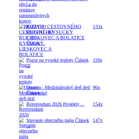
...
ROZVOJ CESTOVNÉHO
133x
RUCHU - KYSUCKÝ
LIESKOVEC A BOLATICE
Článek ...
Pozor na vysoké teploty
Článek
110x
...
Oznam - Medzinárodný deň detí
96x
Článek ...
Rererendum 2026
Projekty ...
154x
Stavanie obecného mája
Článek
147x
...