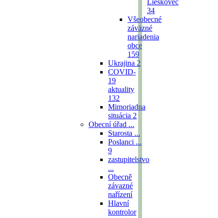
Lieskovec
34
Všeobecné
záväzné
nariadenia
obce
159
Ukrajina
2
COVID-
19
aktuality
132
Mimoriadna
situácia
2
Obecní úřad ...
Starosta ...
Poslanci ...
9
zastupitelstvo
...
Obecně
závazné
nařízení
Hlavní
kontrolor