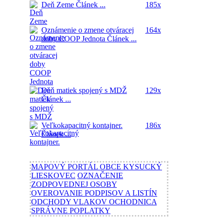
Deň Zeme
Článek ...
185x
Oznámenie o zmene otváracej
164x
doby COOP Jednota
Článek ...
Deň matiek spojený s MDŽ
129x
Článek ...
Veľkokapacitný kontajner.
186x
Článek ...
MAPOVÝ PORTÁL OBCE KYSUCKÝ
LIESKOVEC
OZNAČENIE
ZODPOVEDNEJ OSOBY
OVEROVANIE PODPISOV A LISTÍN
ODCHODY VLAKOV OCHODNICA
SPRÁVNE POPLATKY