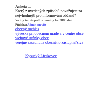
Anketa ...
Který z uvedených způsobů považujete za
nejvhodnejší pro informování občanů?
Voting in this poll is running for 3886 dní
Přidal(a)
Admin
otevřít
obecný rozhlas
výveska pri obecnom úrade a v centre obce
webové stránky obce
verejné zasadnutia obecného zastupiteľstva
Kysucký Lieskovec