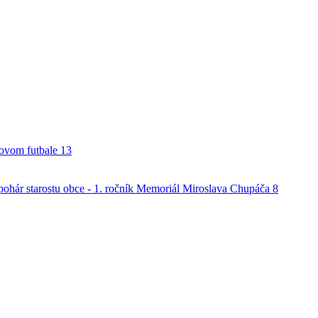
alovom futbale
13
o pohár starostu obce - 1. ročník Memoriál Miroslava Chupáča
8