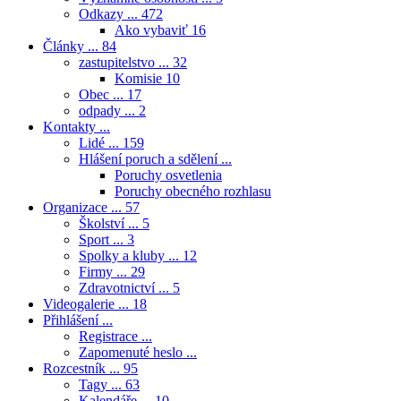
Odkazy ...
472
Ako vybaviť
16
Články ...
84
zastupitelstvo ...
32
Komisie
10
Obec ...
17
odpady ...
2
Kontakty ...
Lidé ...
159
Hlášení poruch a sdělení ...
Poruchy osvetlenia
Poruchy obecného rozhlasu
Organizace ...
57
Školství ...
5
Sport ...
3
Spolky a kluby ...
12
Firmy ...
29
Zdravotnictví ...
5
Videogalerie ...
18
Přihlášení ...
Registrace ...
Zapomenuté heslo ...
Rozcestník ...
95
Tagy ...
63
Kalendáře ...
10