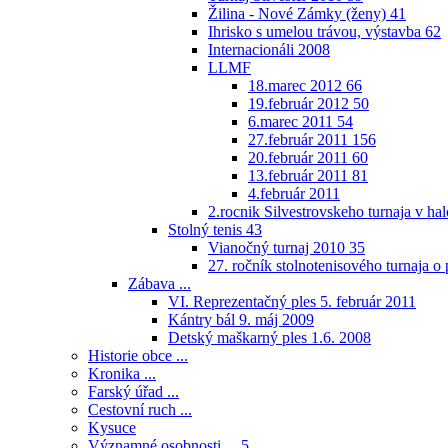
Žilina - Nové Zámky (ženy)
41
Ihrisko s umelou trávou, výstavba
62
Internacionáli 2008
LLMF
18.marec 2012
66
19.február 2012
50
6.marec 2011
54
27.február 2011
156
20.február 2011
60
13.február 2011
81
4.február 2011
2.rocnik Silvestrovskeho turnaja v h
Stolný tenis
43
Vianočný turnaj 2010
35
27. ročník stolnotenisového turnaja 
Zábava ...
VI. Reprezentačný ples 5. február 2011
Kántry bál 9. máj 2009
Detský maškarný ples 1.6. 2008
Historie obce ...
Kronika ...
Farský úřad ...
Cestovní ruch ...
Kysuce
Významné osobnosti ...
5