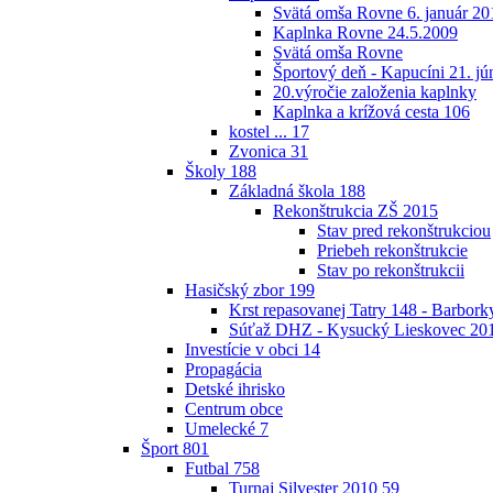
Svätá omša Rovne 6. január 20
Kaplnka Rovne 24.5.2009
Svätá omša Rovne
Športový deň - Kapucíni 21. jú
20.výročie založenia kaplnky
Kaplnka a krížová cesta
106
kostel ...
17
Zvonica
31
Školy
188
Základná škola
188
Rekonštrukcia ZŠ 2015
Stav pred rekonštrukciou
Priebeh rekonštrukcie
Stav po rekonštrukcii
Hasičský zbor
199
Krst repasovanej Tatry 148 - Barbor
Súťaž DHZ - Kysucký Lieskovec 20
Investície v obci
14
Propagácia
Detské ihrisko
Centrum obce
Umelecké
7
Šport
801
Futbal
758
Turnaj Silvester 2010
59