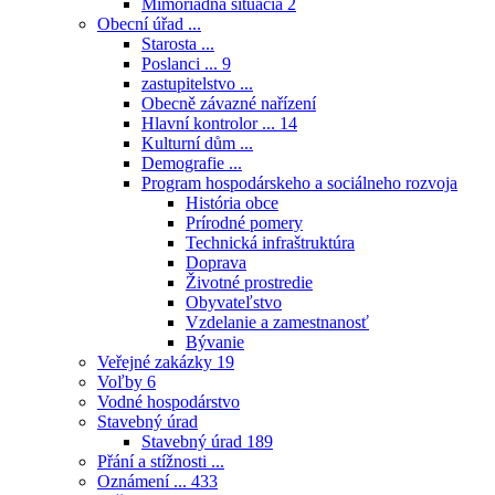
Mimoriadna situácia
2
Obecní úřad ...
Starosta ...
Poslanci ...
9
zastupitelstvo ...
Obecně závazné nařízení
Hlavní kontrolor ...
14
Kulturní dům ...
Demografie ...
Program hospodárskeho a sociálneho rozvoja
História obce
Prírodné pomery
Technická infraštruktúra
Doprava
Životné prostredie
Obyvateľstvo
Vzdelanie a zamestnanosť
Bývanie
Veřejné zakázky
19
Voľby
6
Vodné hospodárstvo
Stavebný úrad
Stavebný úrad
189
Přání a stížnosti ...
Oznámení ...
433