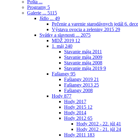
Pošta ...
Programy
5
Galerie ...
5115
Jídlo ...
49
Pečenie a varenie starodávnych jedál 6. de
Výstava ovocia a zeleniny 2015
29
Svátky a slavnosti ...
2075
MDŽ 2019
12
1. máj
240
Stavanie mája 2011
Stavanie mája 2009
Stavanie mája 2008
Stavanie mája 2019
9
Fašiangy
95
Fašiangy 2019
21
Fašiangy 2013
25
Fašiangy 2008
Hody
877
Hody 2017
Hody 2015
12
Hody 2014
Hody 2012
65
Hody 2012 - 22. júl
41
Hody 2012 - 21. júl
24
Hody 2011
183