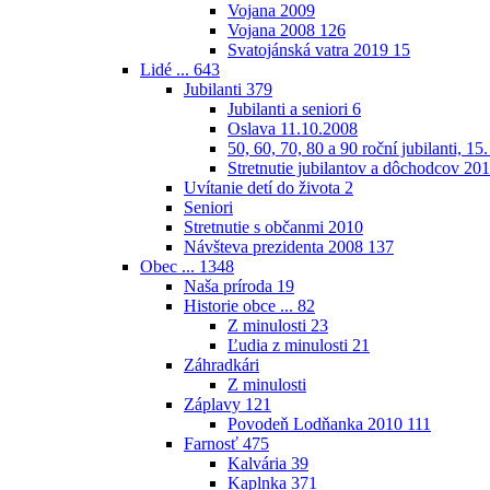
Vojana 2009
Vojana 2008
126
Svatojánská vatra 2019
15
Lidé ...
643
Jubilanti
379
Jubilanti a seniori
6
Oslava 11.10.2008
50, 60, 70, 80 a 90 roční jubilanti, 15
Stretnutie jubilantov a dôchodcov 20
Uvítanie detí do života
2
Seniori
Stretnutie s občanmi 2010
Návšteva prezidenta 2008
137
Obec ...
1348
Naša príroda
19
Historie obce ...
82
Z minulosti
23
Ľudia z minulosti
21
Záhradkári
Z minulosti
Záplavy
121
Povodeň Lodňanka 2010
111
Farnosť
475
Kalvária
39
Kaplnka
371