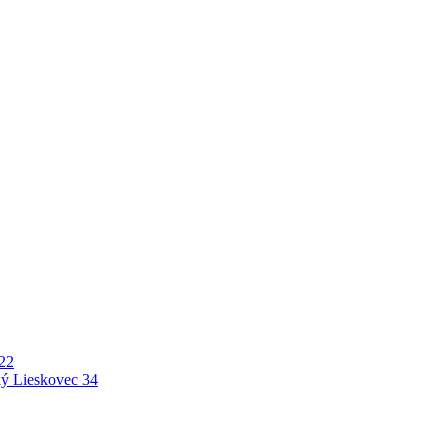
22
ý Lieskovec
34