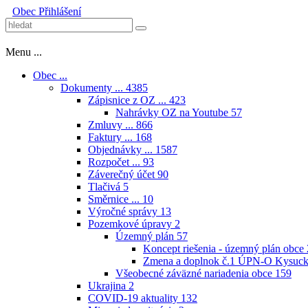
Obec
Přihlášení
Menu ...
Obec ...
Dokumenty ...
4385
Zápisnice z OZ ...
423
Nahrávky OZ na Youtube
57
Zmluvy ...
866
Faktury ...
168
Objednávky ...
1587
Rozpočet ...
93
Záverečný účet
90
Tlačivá
5
Směrnice ...
10
Výročné správy
13
Pozemkové úpravy
2
Územný plán
57
Koncept riešenia - územný plán obce
Zmena a doplnok č.1 ÚPN-O Kysuck
Všeobecné záväzné nariadenia obce
159
Ukrajina
2
COVID-19 aktuality
132