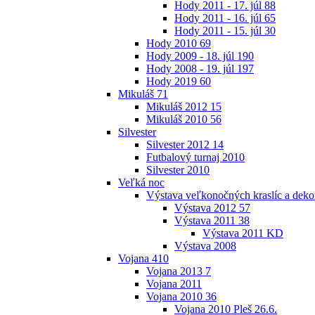
Hody 2011 - 17. júl
88
Hody 2011 - 16. júl
65
Hody 2011 - 15. júl
30
Hody 2010
69
Hody 2009 - 18. júl
190
Hody 2008 - 19. júl
197
Hody 2019
60
Mikuláš
71
Mikuláš 2012
15
Mikuláš 2010
56
Silvester
Silvester 2012
14
Futbalový turnaj 2010
Silvester 2010
Veľká noc
Výstava veľkonočných kraslíc a dekor
Výstava 2012
57
Výstava 2011
38
Výstava 2011 KD
Výstava 2008
Vojana
410
Vojana 2013
7
Vojana 2011
Vojana 2010
36
Vojana 2010 Pleš 26.6.