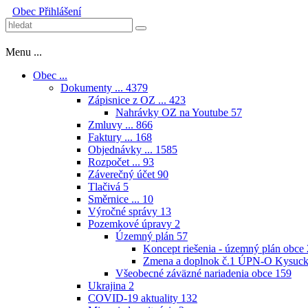
Obec
Přihlášení
Menu ...
Obec ...
Dokumenty ...
4379
Zápisnice z OZ ...
423
Nahrávky OZ na Youtube
57
Zmluvy ...
866
Faktury ...
168
Objednávky ...
1585
Rozpočet ...
93
Záverečný účet
90
Tlačivá
5
Směrnice ...
10
Výročné správy
13
Pozemkové úpravy
2
Územný plán
57
Koncept riešenia - územný plán obce
Zmena a doplnok č.1 ÚPN-O Kysuck
Všeobecné záväzné nariadenia obce
159
Ukrajina
2
COVID-19 aktuality
132