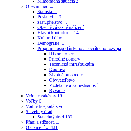
Mimoriadna situácia
2
Obecní úřad ...
Starosta ...
Poslanci ...
9
zastupitelstvo ...
Obecně závazné nařízení
Hlavní kontrolor ...
14
Kulturní dům ...
Demografie ...
Program hospodárskeho a sociálneho rozvoja
História obce
Prírodné pomery
Technická infraštruktúra
Doprava
Životné prostredie
Obyvateľstvo
Vzdelanie a zamestnanosť
Bývanie
Veřejné zakázky
19
Voľby
6
Vodné hospodárstvo
Stavebný úrad
Stavebný úrad
189
Přání a stížnosti ...
Oznámení ...
431