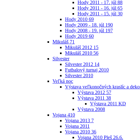
Hody 2011 - 17. júl
88
Hody 2011 - 16. júl
65
Hody 2011 - 15. júl
30
Hody 2010
69
Hody 2009 - 18. júl
190
Hody 2008 - 19. júl
197
Hody 2019
60
Mikuláš
71
Mikuláš 2012
15
Mikuláš 2010
56
Silvester
Silvester 2012
14
Futbalový turnaj 2010
Silvester 2010
Veľká noc
Výstava veľkonočných kraslíc a dekor
Výstava 2012
57
Výstava 2011
38
Výstava 2011 KD
Výstava 2008
Vojana
410
Vojana 2013
7
Vojana 2011
Vojana 2010
36
Vojana 2010 Pleš 26.6.