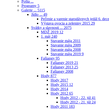
Pošta ...
Programy
5
Galerie ...
5115
Jídlo ...
49
Pečenie a varenie starodávnych jedál 6. de
Výstava ovocia a zeleniny 2015
29
Svátky a slavnosti ...
2075
MDŽ 2019
12
1. máj
240
Stavanie mája 2011
Stavanie mája 2009
Stavanie mája 2008
Stavanie mája 2019
9
Fašiangy
95
Fašiangy 2019
21
Fašiangy 2013
25
Fašiangy 2008
Hody
877
Hody 2017
Hody 2015
12
Hody 2014
Hody 2012
65
Hody 2012 - 22. júl
41
Hody 2012 - 21. júl
24
Hody 2011
183