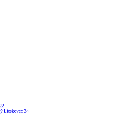
22
ý Lieskovec
34