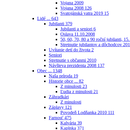
Vojana 2009
Vojana 2008
126
Svatojánská vatra 2019
15
Lidé ...
643
Jubilanti
379
Jubilanti a seniori
6
Oslava 11.10.2008
50, 60, 70, 80 a 90 roční jubilanti, 15
Stretnutie jubilantov a dôchodcov 20
Uvítanie detí do života
2
Seniori
Stretnutie s občanmi 2010
Návšteva prezidenta 2008
137
Obec ...
1348
Naša príroda
19
Historie obce ...
82
Z minulosti
23
Ľudia z minulosti
21
Záhradkári
Z minulosti
Záplavy
121
Povodeň Lodňanka 2010
111
Farnosť
475
Kalvária
39
Kaplnka
371