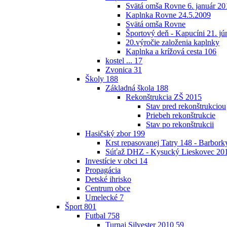
Svätá omša Rovne 6. január 20
Kaplnka Rovne 24.5.2009
Svätá omša Rovne
Športový deň - Kapucíni 21. jú
20.výročie založenia kaplnky
Kaplnka a krížová cesta
106
kostel ...
17
Zvonica
31
Školy
188
Základná škola
188
Rekonštrukcia ZŠ 2015
Stav pred rekonštrukciou
Priebeh rekonštrukcie
Stav po rekonštrukcii
Hasičský zbor
199
Krst repasovanej Tatry 148 - Barbor
Súťaž DHZ - Kysucký Lieskovec 20
Investície v obci
14
Propagácia
Detské ihrisko
Centrum obce
Umelecké
7
Šport
801
Futbal
758
Turnaj Silvester 2010
59