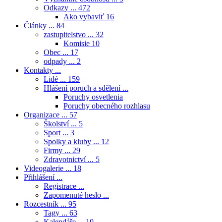
Odkazy ...
472
Ako vybaviť
16
Články ...
84
zastupitelstvo ...
32
Komisie
10
Obec ...
17
odpady ...
2
Kontakty ...
Lidé ...
159
Hlášení poruch a sdělení ...
Poruchy osvetlenia
Poruchy obecného rozhlasu
Organizace ...
57
Školství ...
5
Sport ...
3
Spolky a kluby ...
12
Firmy ...
29
Zdravotnictví ...
5
Videogalerie ...
18
Přihlášení ...
Registrace ...
Zapomenuté heslo ...
Rozcestník ...
95
Tagy ...
63
Kalendáře ...
10