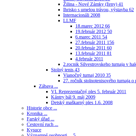
Žilina - Nové Zámky (ženy)
41
Ihrisko s umelou trávou, výstavba
62
Internacionáli 2008
LLMF
18.marec 2012
66
19.február 2012
50
6.marec 2011
54
27.február 2011
156
20.február 2011
60
13.február 2011
81
4.február 2011
2.rocnik Silvestrovskeho turnaja v h
Stolný tenis
43
Vianočný turnaj 2010
35
27. ročník stolnotenisového turnaja 
Zábava ...
VI. Reprezentačný ples 5. február 2011
Kántry bál 9. máj 2009
Detský maškarný ples 1.6. 2008
Historie obce ...
Kronika ...
Farský úřad ...
Cestovní ruch ...
Kysuce
Významné osobnosti ...
5