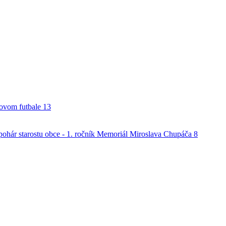
alovom futbale
13
o pohár starostu obce - 1. ročník Memoriál Miroslava Chupáča
8