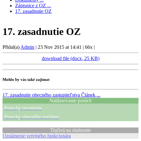
Zápisnice z OZ ...
17. zasadnutie OZ
17. zasadnutie OZ
Přidal(a)
Admin
|
23 Nov 2015 at 14:41
|
66x
|
download file (docx, 25 KB)
Mohlo by vás také zajímat
17. zasadnutie obecného zastupiteľstva
Článek ...
Nahlasovanie porúch
Poruchy osvetlenia
Poruchy obecného rozhlasu
Tlačivá na stiahnutie
Oznámenie verejného funkcionára