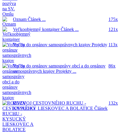
Oznam
Článek ...
175x
Veľkoobjemný kontajner
Článek ...
121x
Voľby do orgánov samosprávnych krajov
Projekty
113x
...
Voľby do orgánov samosprávy obcí a do orgánov
86x
samosprávnych krajov
Projekty ...
ROZVOJ CESTOVNÉHO RUCHU -
132x
KYSUCKÝ LIESKOVEC A BOLATICE
Článek
...