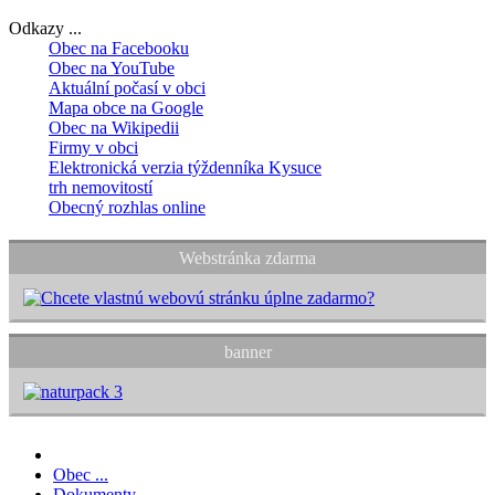
Odkazy ...
Obec na Facebooku
Obec na YouTube
Aktuální počasí v obci
Mapa obce na Google
Obec na Wikipedii
Firmy v obci
Elektronická verzia týždenníka Kysuce
trh nemovitostí
Obecný rozhlas online
Webstránka zdarma
banner
Obec ...
Dokumenty ...