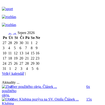
←
→
Srpen 2026
Po
Út
St
Čt
Pá
So
Ne
27
28
29
30
31
1
2
3
4
5
6
7
8
9
10
11
12
13
14
15
16
17
18
19
20
21
22
23
24
25
26
27
28
29
30
31
1
2
3
4
5
6
Velký kalendář
|
Aktuality ...
Zber použitého oleja.
Článek ...
6x
Obec Klubina pozýva na SV. Omšu
Článek ...
15x