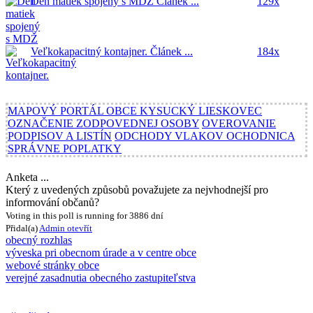
Deň matiek spojený s MDŽ
Článek ...
129x
Veľkokapacitný kontajner.
Článek ...
184x
MAPOVÝ PORTÁL OBCE KYSUCKÝ LIESKOVEC
OZNAČENIE ZODPOVEDNEJ OSOBY
OVEROVANIE
PODPISOV A LISTÍN
ODCHODY VLAKOV OCHODNICA
SPRÁVNE POPLATKY
Anketa ...
Který z uvedených způsobů považujete za nejvhodnejší pro
informování občanů?
Voting in this poll is running for 3886 dní
Přidal(a)
Admin
otevřít
obecný rozhlas
výveska pri obecnom úrade a v centre obce
webové stránky obce
verejné zasadnutia obecného zastupiteľstva