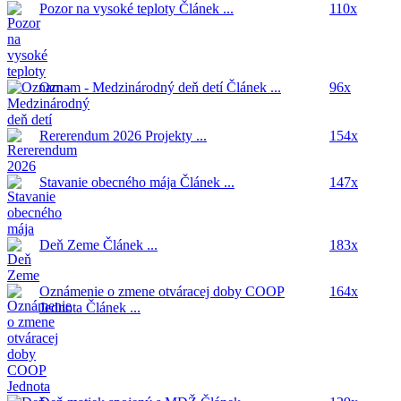
Pozor na vysoké teploty
Článek ...
110x
Oznam - Medzinárodný deň detí
Článek ...
96x
Rererendum 2026
Projekty ...
154x
Stavanie obecného mája
Článek ...
147x
Deň Zeme
Článek ...
183x
Oznámenie o zmene otváracej doby COOP
164x
Jednota
Článek ...