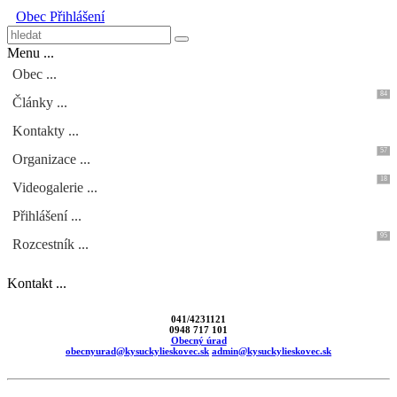
Obec
Přihlášení
Menu ...
Obec ...
84
Články ...
Kontakty ...
57
Organizace ...
18
Videogalerie ...
Přihlášení ...
95
Rozcestník ...
Kontakt ...
041/4231121
0948 717 101
Obecný úrad
obecnyurad@kysuckylieskovec.sk
admin@kysuckylieskovec.sk