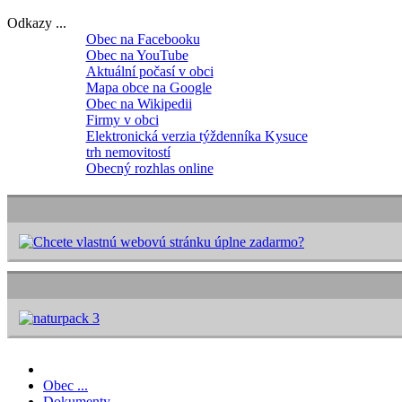
Odkazy ...
Obec na Facebooku
Obec na YouTube
Aktuální počasí v obci
Mapa obce na Google
Obec na Wikipedii
Firmy v obci
Elektronická verzia týždenníka Kysuce
trh nemovitostí
Obecný rozhlas online
Obec ...
Dokumenty ...