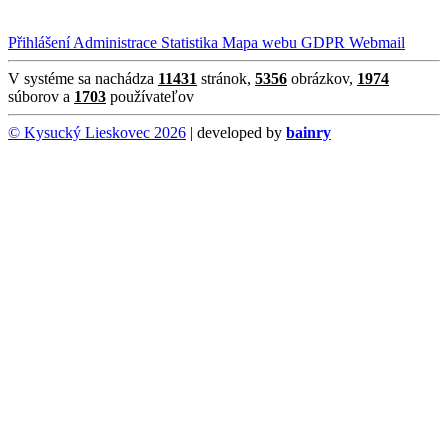
Přihlášení
Administrace
Statistika
Mapa webu
GDPR
Webmail
V systéme sa nachádza
11431
stránok,
5356
obrázkov,
1974
súborov a
1703
používateľov
© Kysucký Lieskovec 2026
| developed by
bainry