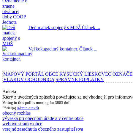
Deň matiek spojený s MDŽ
Článek ...
Veľkokapacitný kontajner.
Článek ...
MAPOVÝ PORTÁL OBCE KYSUCKÝ LIESKOVEC
OZNAČE
VLAKOV OCHODNICA
SPRÁVNE POPLATKY
Anketa ...
Který z uvedených způsobů považujete za nejvhodnejší pro informov
Voting in this poll is running for 3885 dní
Přidal(a)
Admin
otevřít
obecný rozhlas
výveska pri obecnom úrade a v centre obce
webové stránky obce
verejné zasadnutia obecného zastupiteľstva