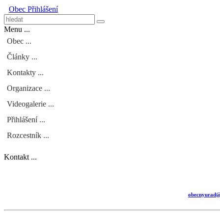
Obec
Přihlášení
Menu ...
Obec ...
Články ...
Kontakty ...
Organizace ...
Videogalerie ...
Přihlášení ...
Rozcestník ...
Kontakt ...
obecnyurad@k