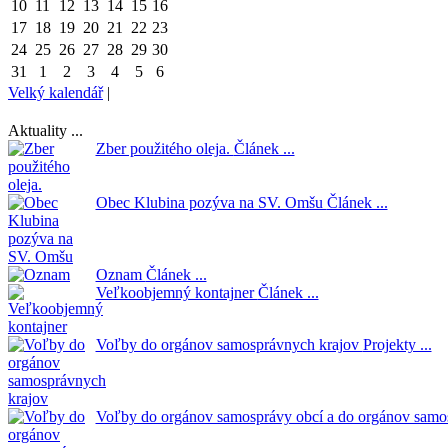
10
11
12
13
14
15
16
17
18
19
20
21
22
23
24
25
26
27
28
29
30
31
1
2
3
4
5
6
Velký kalendář
|
Aktuality ...
Zber použitého oleja.
Článek ...
Obec Klubina pozýva na SV. Omšu
Článek ...
Oznam
Článek ...
Veľkoobjemný kontajner
Článek ...
Voľby do orgánov samosprávnych krajov
Projekty ...
Voľby do orgánov samosprávy obcí a do orgánov samo