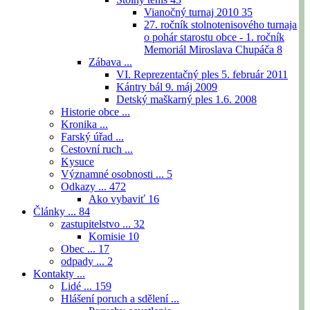
Vianočný turnaj 2010
35
27. ročník stolnotenisového turnaja
o pohár starostu obce - 1. ročník
Memoriál Miroslava Chupáča
8
Zábava ...
VI. Reprezentačný ples 5. február 2011
Kántry bál 9. máj 2009
Detský maškarný ples 1.6. 2008
Historie obce ...
Kronika ...
Farský úřad ...
Cestovní ruch ...
Kysuce
Významné osobnosti ...
5
Odkazy ...
472
Ako vybaviť
16
Články ...
84
zastupitelstvo ...
32
Komisie
10
Obec ...
17
odpady ...
2
Kontakty ...
Lidé ...
159
Hlášení poruch a sdělení ...