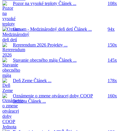
Pozor na vysoké teploty
Článek ...
108x
Oznam - Medzinárodný deň detí
Článek ...
94x
Rererendum 2026
Projekty ...
150x
Stavanie obecného mája
Článek ...
145x
Deň Zeme
Článek ...
178x
Oznámenie o zmene otváracej doby COOP
160x
Jednota
Článek ...