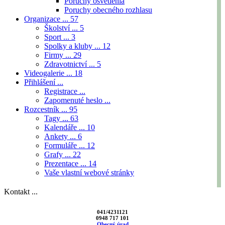
Poruchy osvetlenia
Poruchy obecného rozhlasu
Organizace ...
57
Školství ...
5
Sport ...
3
Spolky a kluby ...
12
Firmy ...
29
Zdravotnictví ...
5
Videogalerie ...
18
Přihlášení ...
Registrace ...
Zapomenuté heslo ...
Rozcestník ...
95
Tagy ...
63
Kalendáře ...
10
Ankety ...
6
Formuláře ...
12
Grafy ...
22
Prezentace ...
14
Vaše vlastní webové stránky
Kontakt ...
041/4231121
0948 717 101
Obecný úrad