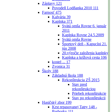
Záplavy
121
Povodeň Lodňanka 2010
111
Farnosť
475
Kalvária
39
Kaplnka
371
Svätá omša Rovne 6. január
2011
Kaplnka Rovne 24.5.2009
Svätá omša Rovne
Športový deň - Kapucíni 21.
jún 2008
20.výročie založenia kaplnky
Kaplnka a krížová cesta
106
kostel ...
17
Zvonica
31
Školy
188
Základná škola
188
Rekonštrukcia ZŠ 2015
Stav pred
rekonštrukciou
Priebeh rekonštrukcie
Stav po rekonštrukcii
Hasičský zbor
199
Krst repasovanej Tatry 148 -
Barborky
111