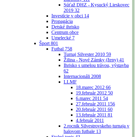
Súťaž DHZ - Kysucký Lieskovec
2019
32
Investície v obci
14
Propagácia
Detské ihrisko
Centrum obce
Umelecké
7
Šport
801
Futbal
758
Turnaj Silvester 2010
59
Žilina - Nové Zámky (ženy)
41
Ihrisko s umelou trávou, výstavba
62
Internacionáli 2008
LLMF
18.marec 2012
66
19.február 2012
50
6.marec 2011
54
27.február 2011
156
20.február 2011
60
13.február 2011
81
4.február 2011
2.rocnik Silvestrovskeho turnaja v
halovom futbale
13
Stolný tenis
43