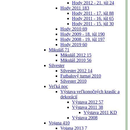
Hody 2012 - 21. júl
24
Hody 2011
183
Hody 2011 - 17. júl
88
Hody 2011 - 16. júl
65
Hody 2011 - 15. júl
30
Hody 2010
69
Hody 2009 - 18. júl
190
Hody 2008 - 19. júl
197
Hody 2019
60
Mikuláš
71
Mikuláš 2012
15
Mikuláš 2010
56
Silvester
Silvester 2012
14
Futbalový turnaj 2010
Silvester 2010
Veľká noc
Výstava veľkonočných kraslíc a
dekorácií
Výstava 2012
57
Výstava 2011
38
Výstava 2011 KD
Výstava 2008
Vojana
410
Vojana 2013
7