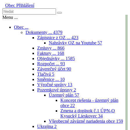
Obec
Přihlášení
Menu ...
Obec ...
Dokumenty ...
4379
Zápisnice z OZ ...
423
Nahrávky OZ na Youtube
57
Zmluvy ...
866
Faktury ...
168
Objednávky ...
1585
Rozpočet ...
93
Záverečný účet
90
Tlačivá
5
Směrnice ...
10
Výročné správy
13
Pozemkové úpravy
2
Územný plán
57
Koncept riešenia - územný plán
obce
22
Zmena a doplnok č.1 ÚPN-O
Kysucký Lieskovec
34
Všeobecné záväzné nariadenia obce
159
Ukrajina
2