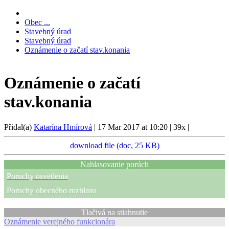
Obec ...
Stavebný úrad
Stavebný úrad
Oznámenie o začatí stav.konania
Oznámenie o začatí
stav.konania
Přidal(a)
Katarína Hmírová
|
17 Mar 2017 at 10:20
|
39x
|
download file (doc, 25 KB)
Nahlasovanie porúch
Poruchy osvetlenia
Poruchy obecného rozhlasu
Tlačivá na stiahnutie
Oznámenie verejného funkcionára