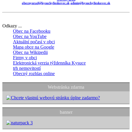
obecnyurad@kysuckylieskovec.sk
admin@kysuckylieskovec.sk
Odkazy ...
Obec na Facebooku
Obec na YouTube
Aktuální počasí v obci
Mapa obce na Google
Obec na Wikipedii
Firmy v obci
Elektronická verzia týždenníka Kysuce
trh nemovitostí
Obecný rozhlas online
Webstránka zdarma
banner