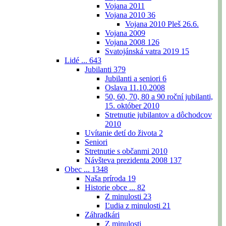
Vojana 2011
Vojana 2010
36
Vojana 2010 Pleš 26.6.
Vojana 2009
Vojana 2008
126
Svatojánská vatra 2019
15
Lidé ...
643
Jubilanti
379
Jubilanti a seniori
6
Oslava 11.10.2008
50, 60, 70, 80 a 90 roční jubilanti,
15. október 2010
Stretnutie jubilantov a dôchodcov
2010
Uvítanie detí do života
2
Seniori
Stretnutie s občanmi 2010
Návšteva prezidenta 2008
137
Obec ...
1348
Naša príroda
19
Historie obce ...
82
Z minulosti
23
Ľudia z minulosti
21
Záhradkári
Z minulosti