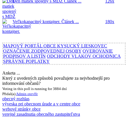
Deň matiek spojený s MDŽ
Článek ...
126x
Veľkokapacitný kontajner.
Článek ...
180x
MAPOVÝ PORTÁL OBCE KYSUCKÝ LIESKOVEC
OZNAČENIE ZODPOVEDNEJ OSOBY
OVEROVANIE
PODPISOV A LISTÍN
ODCHODY VLAKOV OCHODNICA
SPRÁVNE POPLATKY
Anketa ...
Který z uvedených způsobů považujete za nejvhodnejší pro
informování občanů?
Voting in this poll is running for 3884 dní
Přidal(a)
Admin
otevřít
obecný rozhlas
výveska pri obecnom úrade a v centre obce
webové stránky obce
verejné zasadnutia obecného zastupiteľstva