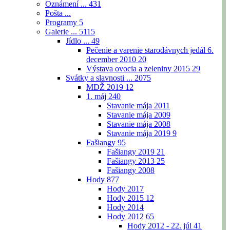
Oznámení ...
431
Pošta ...
Programy
5
Galerie ...
5115
Jídlo ...
49
Pečenie a varenie starodávnych jedál 6.
december 2010
20
Výstava ovocia a zeleniny 2015
29
Svátky a slavnosti ...
2075
MDŽ 2019
12
1. máj
240
Stavanie mája 2011
Stavanie mája 2009
Stavanie mája 2008
Stavanie mája 2019
9
Fašiangy
95
Fašiangy 2019
21
Fašiangy 2013
25
Fašiangy 2008
Hody
877
Hody 2017
Hody 2015
12
Hody 2014
Hody 2012
65
Hody 2012 - 22. júl
41