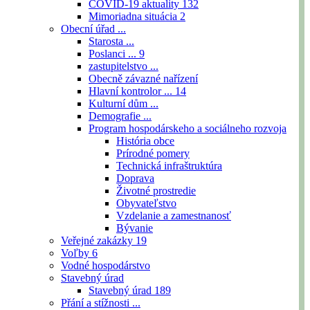
COVID-19 aktuality
132
Mimoriadna situácia
2
Obecní úřad ...
Starosta ...
Poslanci ...
9
zastupitelstvo ...
Obecně závazné nařízení
Hlavní kontrolor ...
14
Kulturní dům ...
Demografie ...
Program hospodárskeho a sociálneho rozvoja
História obce
Prírodné pomery
Technická infraštruktúra
Doprava
Životné prostredie
Obyvateľstvo
Vzdelanie a zamestnanosť
Bývanie
Veřejné zakázky
19
Voľby
6
Vodné hospodárstvo
Stavebný úrad
Stavebný úrad
189
Přání a stížnosti ...