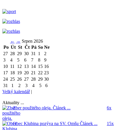
←
→
Srpen 2026
Po
Út
St
Čt
Pá
So
Ne
27
28
29
30
31
1
2
3
4
5
6
7
8
9
10
11
12
13
14
15
16
17
18
19
20
21
22
23
24
25
26
27
28
29
30
31
1
2
3
4
5
6
Velký kalendář
|
Aktuality ...
Zber použitého oleja.
Článek ...
6x
Obec Klubina pozýva na SV. Omšu
Článek ...
15x