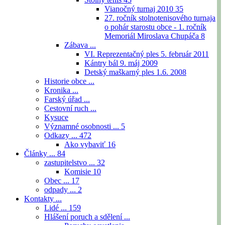
Vianočný turnaj 2010
35
27. ročník stolnotenisového turnaja
o pohár starostu obce - 1. ročník
Memoriál Miroslava Chupáča
8
Zábava ...
VI. Reprezentačný ples 5. február 2011
Kántry bál 9. máj 2009
Detský maškarný ples 1.6. 2008
Historie obce ...
Kronika ...
Farský úřad ...
Cestovní ruch ...
Kysuce
Významné osobnosti ...
5
Odkazy ...
472
Ako vybaviť
16
Články ...
84
zastupitelstvo ...
32
Komisie
10
Obec ...
17
odpady ...
2
Kontakty ...
Lidé ...
159
Hlášení poruch a sdělení ...