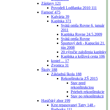
Záplavy
121
Povodeň Lodňanka 2010
111
Farnosť
475
Kalvária
39
Kaplnka
371
Svätá omša Rovne 6. január
2011
Kaplnka Rovne 24.5.2009
Svätá omša Rovne
Športový deň - Kapucíni 21.
jún 2008
20.výročie založenia kaplnky
Kaplnka a krížová cesta
106
kostel ...
17
Zvonica
31
Školy
188
Základná škola
188
Rekonštrukcia ZŠ 2015
Stav pred
rekonštrukciou
Priebeh rekonštrukcie
Stav po rekonštrukcii
Hasičský zbor
199
Krst repasovanej Tatry 148 -
Barborky
111