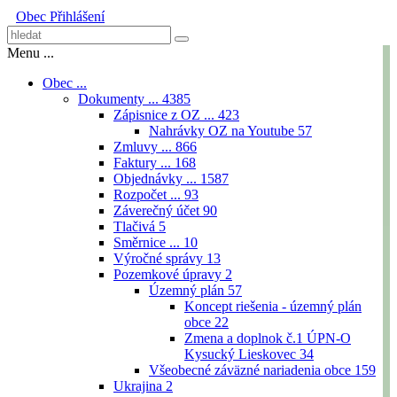
Obec
Přihlášení
Menu ...
Obec ...
Dokumenty ...
4385
Zápisnice z OZ ...
423
Nahrávky OZ na Youtube
57
Zmluvy ...
866
Faktury ...
168
Objednávky ...
1587
Rozpočet ...
93
Záverečný účet
90
Tlačivá
5
Směrnice ...
10
Výročné správy
13
Pozemkové úpravy
2
Územný plán
57
Koncept riešenia - územný plán
obce
22
Zmena a doplnok č.1 ÚPN-O
Kysucký Lieskovec
34
Všeobecné záväzné nariadenia obce
159
Ukrajina
2