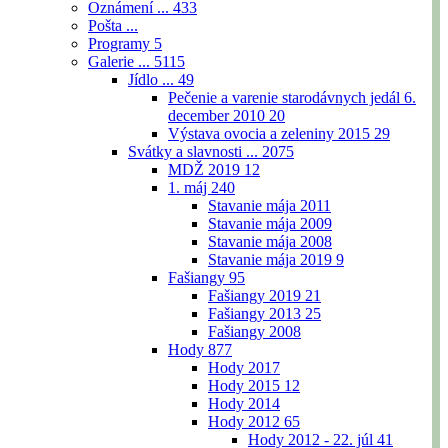
Oznámení ...
433
Pošta ...
Programy
5
Galerie ...
5115
Jídlo ...
49
Pečenie a varenie starodávnych jedál 6.
december 2010
20
Výstava ovocia a zeleniny 2015
29
Svátky a slavnosti ...
2075
MDŽ 2019
12
1. máj
240
Stavanie mája 2011
Stavanie mája 2009
Stavanie mája 2008
Stavanie mája 2019
9
Fašiangy
95
Fašiangy 2019
21
Fašiangy 2013
25
Fašiangy 2008
Hody
877
Hody 2017
Hody 2015
12
Hody 2014
Hody 2012
65
Hody 2012 - 22. júl
41