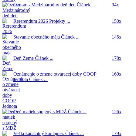
Oznam - Medzinárodný deň detí
Článek ...
94x
Rererendum 2026
Projekty ...
150x
Stavanie obecného mája
Článek ...
145x
Deň Zeme
Článek ...
178x
Oznámenie o zmene otváracej doby COOP
160x
Jednota
Článek ...
Deň matiek spojený s MDŽ
Článek ...
126x
Veľkokapacitný kontajner.
Článek ...
179x