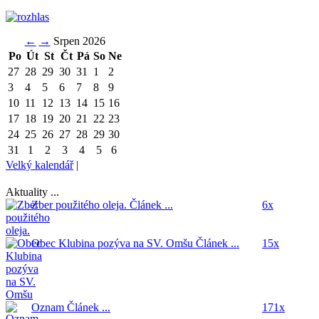
←
→
Srpen 2026
Po
Út
St
Čt
Pá
So
Ne
27
28
29
30
31
1
2
3
4
5
6
7
8
9
10
11
12
13
14
15
16
17
18
19
20
21
22
23
24
25
26
27
28
29
30
31
1
2
3
4
5
6
Velký kalendář
|
Aktuality ...
Zber použitého oleja.
Článek ...
6x
Obec Klubina pozýva na SV. Omšu
Článek ...
15x
Oznam
Článek ...
171x