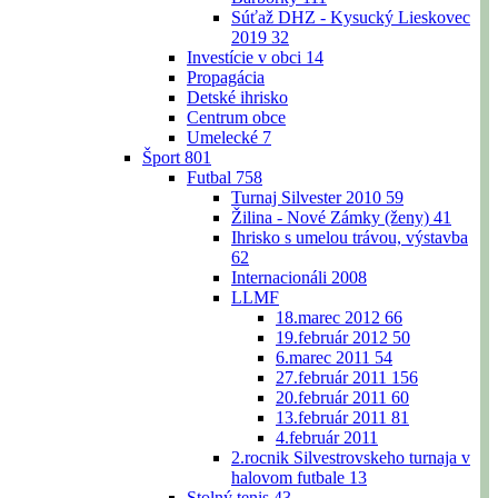
Súťaž DHZ - Kysucký Lieskovec
2019
32
Investície v obci
14
Propagácia
Detské ihrisko
Centrum obce
Umelecké
7
Šport
801
Futbal
758
Turnaj Silvester 2010
59
Žilina - Nové Zámky (ženy)
41
Ihrisko s umelou trávou, výstavba
62
Internacionáli 2008
LLMF
18.marec 2012
66
19.február 2012
50
6.marec 2011
54
27.február 2011
156
20.február 2011
60
13.február 2011
81
4.február 2011
2.rocnik Silvestrovskeho turnaja v
halovom futbale
13
Stolný tenis
43