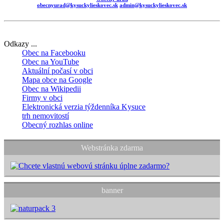
obecnyurad@kysuckylieskovec.sk
admin@kysuckylieskovec.sk
Odkazy ...
Obec na Facebooku
Obec na YouTube
Aktuální počasí v obci
Mapa obce na Google
Obec na Wikipedii
Firmy v obci
Elektronická verzia týždenníka Kysuce
trh nemovitostí
Obecný rozhlas online
Webstránka zdarma
banner