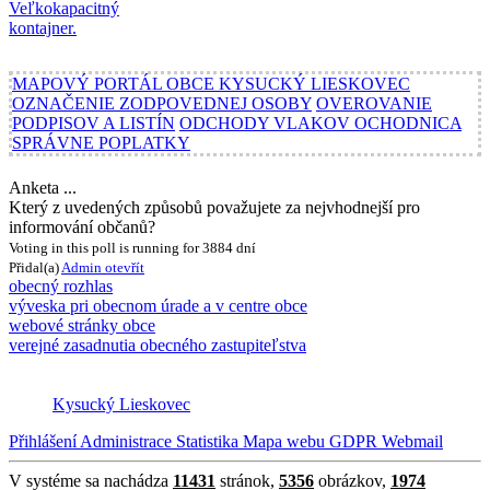
MAPOVÝ PORTÁL OBCE KYSUCKÝ LIESKOVEC
OZNAČENIE ZODPOVEDNEJ OSOBY
OVEROVANIE
PODPISOV A LISTÍN
ODCHODY VLAKOV OCHODNICA
SPRÁVNE POPLATKY
Anketa ...
Který z uvedených způsobů považujete za nejvhodnejší pro
informování občanů?
Voting in this poll is running for 3884 dní
Přidal(a)
Admin
otevřít
obecný rozhlas
výveska pri obecnom úrade a v centre obce
webové stránky obce
verejné zasadnutia obecného zastupiteľstva
Kysucký Lieskovec
Přihlášení
Administrace
Statistika
Mapa webu
GDPR
Webmail
V systéme sa nachádza
11431
stránok,
5356
obrázkov,
1974