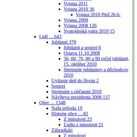
Vojana 2011
Vojana 2010
36
Vojana 2010 Pleš 26.6.
Vojana 2009
Vojana 2008
126
Svatojánská vatra 2019
15
Lidé ...
643
Jubilanti
379
Jubilanti a seniori
6
Oslava 11.10.2008
50, 60, 70, 80 a 90 roční jubilanti,
15. október 2010
Stretnutie jubilantov a dôchodcov
2010
Uvítanie detí do života
2
Seniori
Stretnutie s občanmi 2010
Návšteva prezidenta 2008
137
Obec ...
1348
Naša príroda
19
Historie obce ...
82
Z minulosti
23
Ľudia z minulosti
21
Záhradkári
Z minulosti