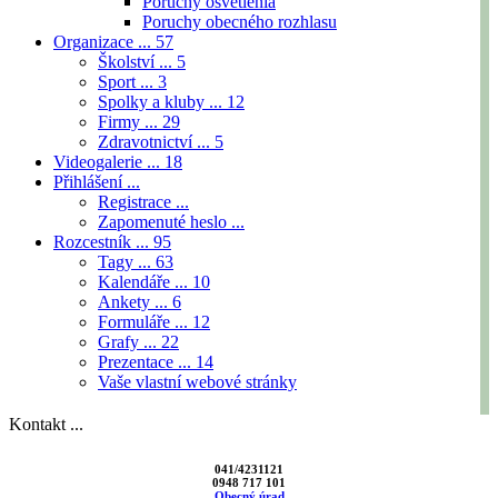
Poruchy osvetlenia
Poruchy obecného rozhlasu
Organizace ...
57
Školství ...
5
Sport ...
3
Spolky a kluby ...
12
Firmy ...
29
Zdravotnictví ...
5
Videogalerie ...
18
Přihlášení ...
Registrace ...
Zapomenuté heslo ...
Rozcestník ...
95
Tagy ...
63
Kalendáře ...
10
Ankety ...
6
Formuláře ...
12
Grafy ...
22
Prezentace ...
14
Vaše vlastní webové stránky
Kontakt ...
041/4231121
0948 717 101
Obecný úrad