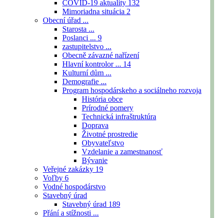
COVID-19 aktuality
132
Mimoriadna situácia
2
Obecní úřad ...
Starosta ...
Poslanci ...
9
zastupitelstvo ...
Obecně závazné nařízení
Hlavní kontrolor ...
14
Kulturní dům ...
Demografie ...
Program hospodárskeho a sociálneho rozvoja
História obce
Prírodné pomery
Technická infraštruktúra
Doprava
Životné prostredie
Obyvateľstvo
Vzdelanie a zamestnanosť
Bývanie
Veřejné zakázky
19
Voľby
6
Vodné hospodárstvo
Stavebný úrad
Stavebný úrad
189
Přání a stížnosti ...