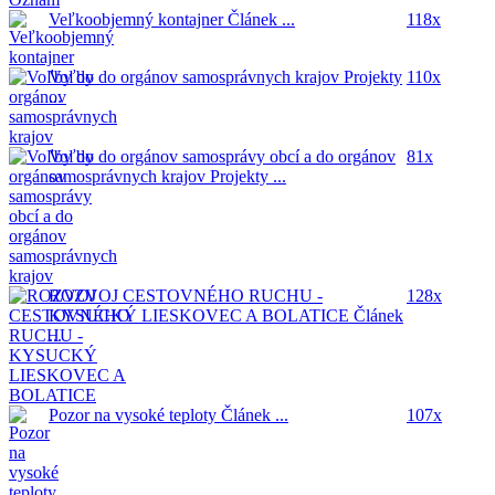
Veľkoobjemný kontajner
Článek ...
118x
Voľby do orgánov samosprávnych krajov
Projekty
110x
...
Voľby do orgánov samosprávy obcí a do orgánov
81x
samosprávnych krajov
Projekty ...
ROZVOJ CESTOVNÉHO RUCHU -
128x
KYSUCKÝ LIESKOVEC A BOLATICE
Článek
...
Pozor na vysoké teploty
Článek ...
107x