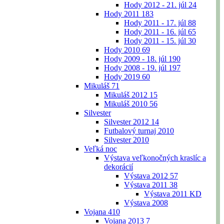
Hody 2012 - 21. júl
24
Hody 2011
183
Hody 2011 - 17. júl
88
Hody 2011 - 16. júl
65
Hody 2011 - 15. júl
30
Hody 2010
69
Hody 2009 - 18. júl
190
Hody 2008 - 19. júl
197
Hody 2019
60
Mikuláš
71
Mikuláš 2012
15
Mikuláš 2010
56
Silvester
Silvester 2012
14
Futbalový turnaj 2010
Silvester 2010
Veľká noc
Výstava veľkonočných kraslíc a
dekorácií
Výstava 2012
57
Výstava 2011
38
Výstava 2011 KD
Výstava 2008
Vojana
410
Vojana 2013
7