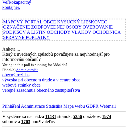
MAPOVÝ PORTÁL OBCE KYSUCKÝ LIESKOVEC
OZNAČENIE ZODPOVEDNEJ OSOBY
OVEROVANIE
PODPISOV A LISTÍN
ODCHODY VLAKOV OCHODNICA
SPRÁVNE POPLATKY
Anketa ...
Který z uvedených způsobů považujete za nejvhodnejší pro
informování občanů?
Voting in this poll is running for 3884 dní
Přidal(a)
Admin
otevřít
obecný rozhlas
výveska pri obecnom úrade a v centre obce
webové stránky obce
verejné zasadnutia obecného zastupiteľstva
Přihlášení
Administrace
Statistika
Mapa webu
GDPR
Webmail
V systéme sa nachádza
11431
stránok,
5356
obrázkov,
1974
súborov a
1703
používateľov