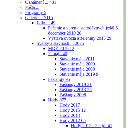
Oznámení ...
431
Pošta ...
Programy
5
Galerie ...
5115
Jídlo ...
49
Pečenie a varenie starodávnych jedál 6.
december 2010
20
Výstava ovocia a zeleniny 2015
29
Svátky a slavnosti ...
2075
MDŽ 2019
12
1. máj
240
Stavanie mája 2011
Stavanie mája 2009
Stavanie mája 2008
Stavanie mája 2019
9
Fašiangy
95
Fašiangy 2019
21
Fašiangy 2013
25
Fašiangy 2008
Hody
877
Hody 2017
Hody 2015
12
Hody 2014
Hody 2012
65
Hody 2012 - 22. júl
41