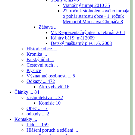
Vianočný turnaj 2010
35
27. ročník stolnotenisového turnaja
o pohár starostu obce - 1. ročník
Memoriál Miroslava Chupáča
8
Zábava ...
VI. Reprezentačný ples 5. február 2011
Kántry bál 9. máj 2009
Detský maškarný ples 1.6. 2008
Historie obce ...
Kronika ...
Farský úřad ...
Cestovní ruch ...
Kysuce
Významné osobnosti ...
5
Odkazy ...
472
Ako vybaviť
16
Články ...
84
zastupitelstvo ...
32
Komisie
10
Obec ...
17
odpady ...
2
Kontakty ...
Lidé ...
159
Hlášení poruch a sdělení ...