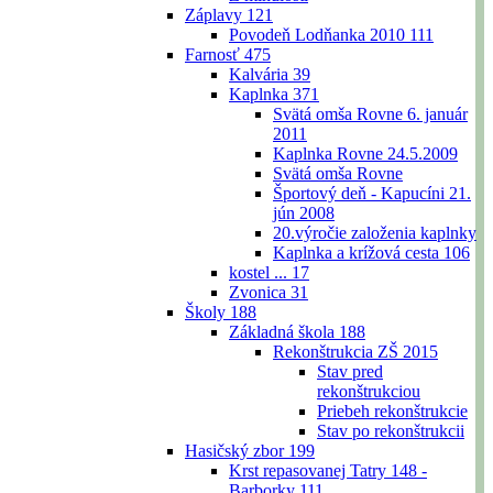
Záplavy
121
Povodeň Lodňanka 2010
111
Farnosť
475
Kalvária
39
Kaplnka
371
Svätá omša Rovne 6. január
2011
Kaplnka Rovne 24.5.2009
Svätá omša Rovne
Športový deň - Kapucíni 21.
jún 2008
20.výročie založenia kaplnky
Kaplnka a krížová cesta
106
kostel ...
17
Zvonica
31
Školy
188
Základná škola
188
Rekonštrukcia ZŠ 2015
Stav pred
rekonštrukciou
Priebeh rekonštrukcie
Stav po rekonštrukcii
Hasičský zbor
199
Krst repasovanej Tatry 148 -
Barborky
111