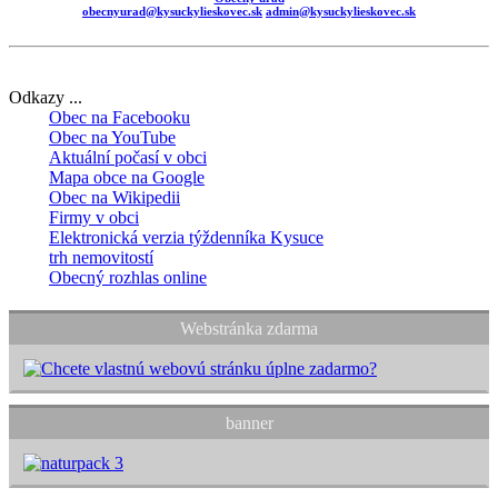
obecnyurad@kysuckylieskovec.sk
admin@kysuckylieskovec.sk
Odkazy ...
Obec na Facebooku
Obec na YouTube
Aktuální počasí v obci
Mapa obce na Google
Obec na Wikipedii
Firmy v obci
Elektronická verzia týždenníka Kysuce
trh nemovitostí
Obecný rozhlas online
Webstránka zdarma
banner