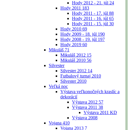
Hody 2012 - 21. júl
24
Hody 2011
183
Hody 2011 - 17. júl
88
Hody 2011 - 16. júl
65
Hody 2011 - 15. júl
30
Hody 2010
69
Hody 2009 - 18. júl
190
Hody 2008 - 19. júl
197
Hody 2019
60
Mikuláš
71
Mikuláš 2012
15
Mikuláš 2010
56
Silvester
Silvester 2012
14
Futbalový turnaj 2010
Silvester 2010
Veľká noc
Výstava veľkonočných kraslíc a
dekorácií
Výstava 2012
57
Výstava 2011
38
Výstava 2011 KD
Výstava 2008
Vojana
410
Vojana 2013
7