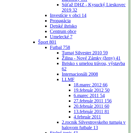
Súťaž DHZ - Kysucký Lieskovec
2019
32
Investície v obci
14
Propagácia
Detské ihrisko
Centrum obce
Umelecké
7
Šport
801
Futbal
758
Turnaj Silvester 2010
59
Žilina - Nové Zámky (ženy)
41
Ihrisko s umelou trávou, výstavba
62
Internacionáli 2008
LLMF
18.marec 2012
66
19.február 2012
50
6.marec 2011
54
27.február 2011
156
20.február 2011
60
13.február 2011
81
4.február 2011
2.rocnik Silvestrovskeho turnaja v
halovom futbale
13
Stolný tenis
43