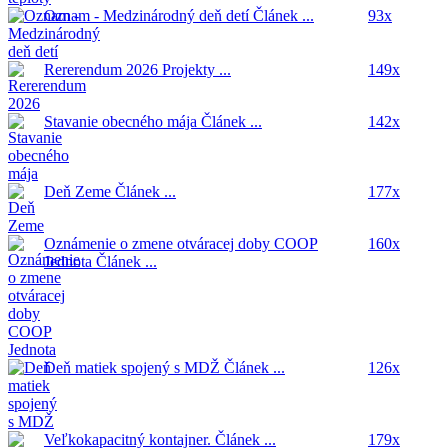
Oznam - Medzinárodný deň detí
Článek ...
93x
Rererendum 2026
Projekty ...
149x
Stavanie obecného mája
Článek ...
142x
Deň Zeme
Článek ...
177x
Oznámenie o zmene otváracej doby COOP
160x
Jednota
Článek ...
Deň matiek spojený s MDŽ
Článek ...
126x
Veľkokapacitný kontajner.
Článek ...
179x