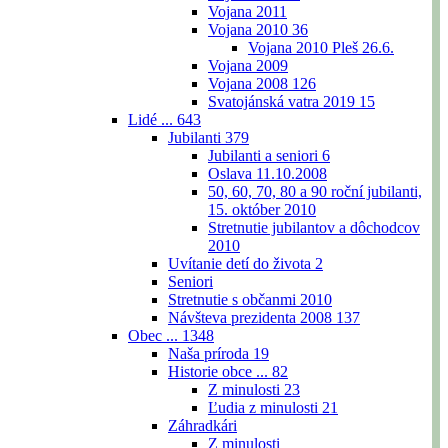
Vojana 2011
Vojana 2010
36
Vojana 2010 Pleš 26.6.
Vojana 2009
Vojana 2008
126
Svatojánská vatra 2019
15
Lidé ...
643
Jubilanti
379
Jubilanti a seniori
6
Oslava 11.10.2008
50, 60, 70, 80 a 90 roční jubilanti,
15. október 2010
Stretnutie jubilantov a dôchodcov
2010
Uvítanie detí do života
2
Seniori
Stretnutie s občanmi 2010
Návšteva prezidenta 2008
137
Obec ...
1348
Naša príroda
19
Historie obce ...
82
Z minulosti
23
Ľudia z minulosti
21
Záhradkári
Z minulosti