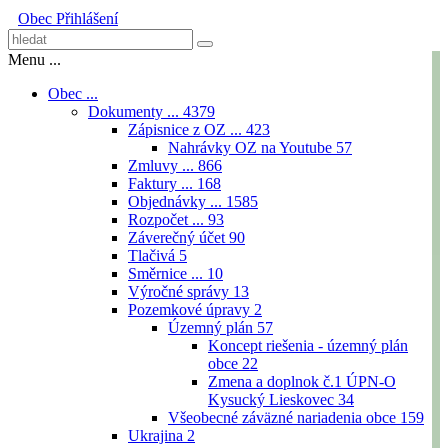
Obec
Přihlášení
Menu ...
Obec ...
Dokumenty ...
4379
Zápisnice z OZ ...
423
Nahrávky OZ na Youtube
57
Zmluvy ...
866
Faktury ...
168
Objednávky ...
1585
Rozpočet ...
93
Záverečný účet
90
Tlačivá
5
Směrnice ...
10
Výročné správy
13
Pozemkové úpravy
2
Územný plán
57
Koncept riešenia - územný plán
obce
22
Zmena a doplnok č.1 ÚPN-O
Kysucký Lieskovec
34
Všeobecné záväzné nariadenia obce
159
Ukrajina
2