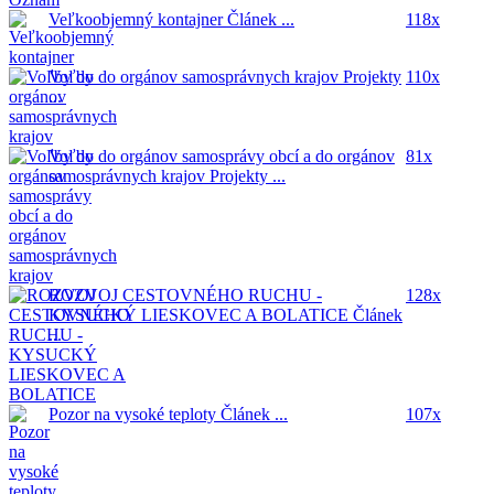
Veľkoobjemný kontajner
Článek ...
118x
Voľby do orgánov samosprávnych krajov
Projekty
110x
...
Voľby do orgánov samosprávy obcí a do orgánov
81x
samosprávnych krajov
Projekty ...
ROZVOJ CESTOVNÉHO RUCHU -
128x
KYSUCKÝ LIESKOVEC A BOLATICE
Článek
...
Pozor na vysoké teploty
Článek ...
107x