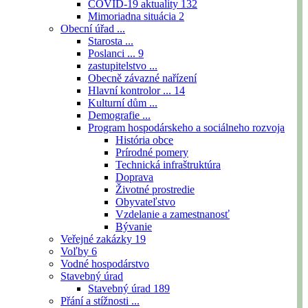
COVID-19 aktuality
132
Mimoriadna situácia
2
Obecní úřad ...
Starosta ...
Poslanci ...
9
zastupitelstvo ...
Obecně závazné nařízení
Hlavní kontrolor ...
14
Kulturní dům ...
Demografie ...
Program hospodárskeho a sociálneho rozvoja
História obce
Prírodné pomery
Technická infraštruktúra
Doprava
Životné prostredie
Obyvateľstvo
Vzdelanie a zamestnanosť
Bývanie
Veřejné zakázky
19
Voľby
6
Vodné hospodárstvo
Stavebný úrad
Stavebný úrad
189
Přání a stížnosti ...