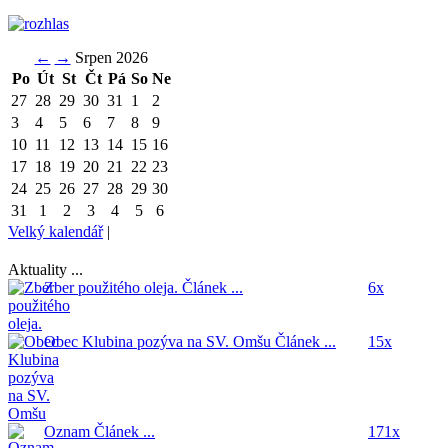
←
→
Srpen 2026
Po
Út
St
Čt
Pá
So
Ne
27
28
29
30
31
1
2
3
4
5
6
7
8
9
10
11
12
13
14
15
16
17
18
19
20
21
22
23
24
25
26
27
28
29
30
31
1
2
3
4
5
6
Velký kalendář
|
Aktuality ...
Zber použitého oleja.
Článek ...
6x
Obec Klubina pozýva na SV. Omšu
Článek ...
15x
Oznam
Článek ...
171x