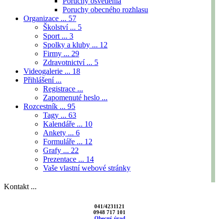
Poruchy osvetlenia
Poruchy obecného rozhlasu
Organizace ...
57
Školství ...
5
Sport ...
3
Spolky a kluby ...
12
Firmy ...
29
Zdravotnictví ...
5
Videogalerie ...
18
Přihlášení ...
Registrace ...
Zapomenuté heslo ...
Rozcestník ...
95
Tagy ...
63
Kalendáře ...
10
Ankety ...
6
Formuláře ...
12
Grafy ...
22
Prezentace ...
14
Vaše vlastní webové stránky
Kontakt ...
041/4231121
0948 717 101
Obecný úrad