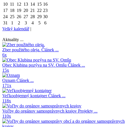
10
11
12
13
14
15
16
17
18
19
20
21
22
23
24
25
26
27
28
29
30
31
1
2
3
4
5
6
Velký kalendář
|
Aktuality ...
Zber použitého oleja.
Článek ...
6x
Obec Klubina pozýva na SV. Omšu
Článek ...
15x
Oznam
Článek ...
171x
Veľkoobjemný kontajner
Článek ...
118x
Voľby do orgánov samosprávnych krajov
Projekty ...
110x