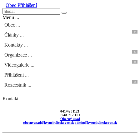
Obec
Přihlášení
Menu ...
Obec ...
84
Články ...
Kontakty ...
57
Organizace ...
18
Videogalerie ...
Přihlášení ...
95
Rozcestník ...
Kontakt ...
041/4231121
0948 717 101
Obecný úrad
obecnyurad@kysuckylieskovec.sk
admin@kysuckylieskovec.sk