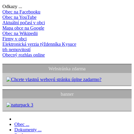
Odkazy ...
Obec na Facebooku
Obec na YouTube
Aktuální počasí v obci
Mapa obce na Google
Obec na Wikipedii
Firmy v obci
Elektronická verzia týždenníka Kysuce
trh nemovitostí
Obecný rozhlas online
Webstránka zdarma
banner
Obec ...
Dokumenty ...