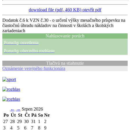
download file (pdf, 460 KB)
otevřít pdf
Dodatok č.6 k VZN č.30 - o určení výšky mesačného príspevku na
čiastočnú úhradu nákladov na činnosti v školách a školských
zariadeniach
Nahlasovanie porúch
Poruchy osvetlenia
Poruchy obecného rozhlasu
Tlačivá na stiahnutie
Oznámenie verejného funkcionára
←
→
Srpen 2026
Po
Út
St
Čt
Pá
So
Ne
27
28
29
30
31
1
2
3
4
5
6
7
8
9