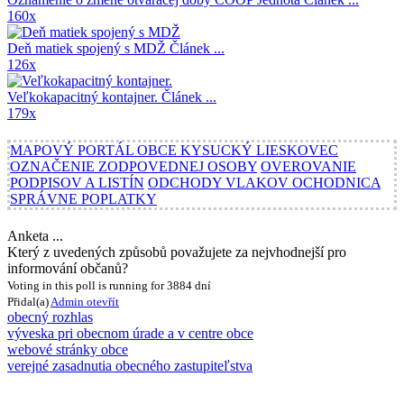
160x
Deň matiek spojený s MDŽ
Článek ...
126x
Veľkokapacitný kontajner.
Článek ...
179x
MAPOVÝ PORTÁL OBCE KYSUCKÝ LIESKOVEC
OZNAČENIE ZODPOVEDNEJ OSOBY
OVEROVANIE
PODPISOV A LISTÍN
ODCHODY VLAKOV OCHODNICA
SPRÁVNE POPLATKY
Anketa ...
Který z uvedených způsobů považujete za nejvhodnejší pro
informování občanů?
Voting in this poll is running for 3884 dní
Přidal(a)
Admin
otevřít
obecný rozhlas
výveska pri obecnom úrade a v centre obce
webové stránky obce
verejné zasadnutia obecného zastupiteľstva