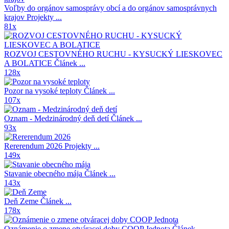
Voľby do orgánov samosprávy obcí a do orgánov samosprávnych
krajov
Projekty ...
81x
ROZVOJ CESTOVNÉHO RUCHU - KYSUCKÝ LIESKOVEC
A BOLATICE
Článek ...
128x
Pozor na vysoké teploty
Článek ...
107x
Oznam - Medzinárodný deň detí
Článek ...
93x
Rererendum 2026
Projekty ...
149x
Stavanie obecného mája
Článek ...
143x
Deň Zeme
Článek ...
178x
Oznámenie o zmene otváracej doby COOP Jednota
Článek ...