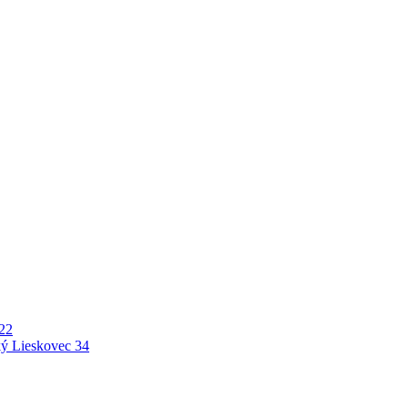
22
ý Lieskovec
34