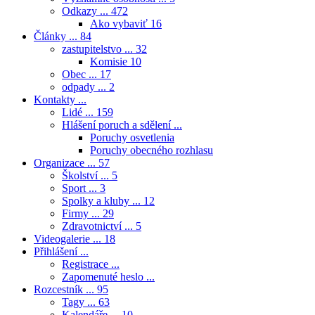
Odkazy ...
472
Ako vybaviť
16
Články ...
84
zastupitelstvo ...
32
Komisie
10
Obec ...
17
odpady ...
2
Kontakty ...
Lidé ...
159
Hlášení poruch a sdělení ...
Poruchy osvetlenia
Poruchy obecného rozhlasu
Organizace ...
57
Školství ...
5
Sport ...
3
Spolky a kluby ...
12
Firmy ...
29
Zdravotnictví ...
5
Videogalerie ...
18
Přihlášení ...
Registrace ...
Zapomenuté heslo ...
Rozcestník ...
95
Tagy ...
63
Kalendáře ...
10