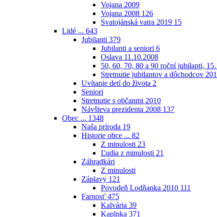
Vojana 2009
Vojana 2008
126
Svatojánská vatra 2019
15
Lidé ...
643
Jubilanti
379
Jubilanti a seniori
6
Oslava 11.10.2008
50, 60, 70, 80 a 90 roční jubilanti, 15
Stretnutie jubilantov a dôchodcov 20
Uvítanie detí do života
2
Seniori
Stretnutie s občanmi 2010
Návšteva prezidenta 2008
137
Obec ...
1348
Naša príroda
19
Historie obce ...
82
Z minulosti
23
Ľudia z minulosti
21
Záhradkári
Z minulosti
Záplavy
121
Povodeň Lodňanka 2010
111
Farnosť
475
Kalvária
39
Kaplnka
371