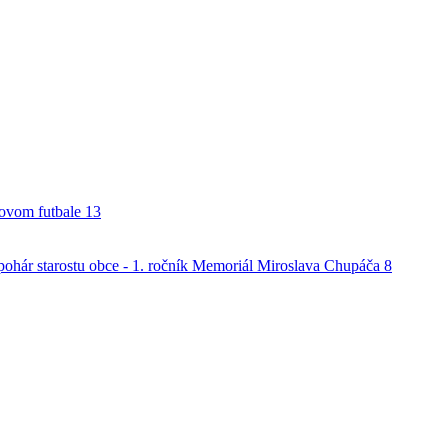
alovom futbale
13
o pohár starostu obce - 1. ročník Memoriál Miroslava Chupáča
8