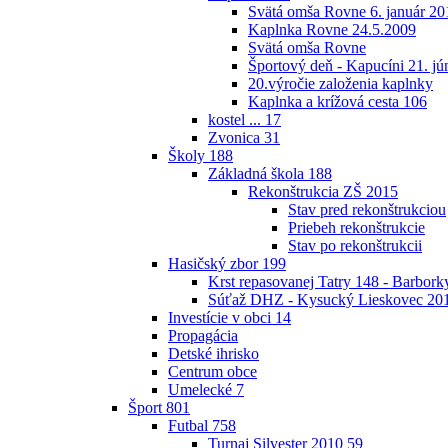
Svätá omša Rovne 6. január 20
Kaplnka Rovne 24.5.2009
Svätá omša Rovne
Športový deň - Kapucíni 21. jú
20.výročie založenia kaplnky
Kaplnka a krížová cesta
106
kostel ...
17
Zvonica
31
Školy
188
Základná škola
188
Rekonštrukcia ZŠ 2015
Stav pred rekonštrukciou
Priebeh rekonštrukcie
Stav po rekonštrukcii
Hasičský zbor
199
Krst repasovanej Tatry 148 - Barbor
Súťaž DHZ - Kysucký Lieskovec 20
Investície v obci
14
Propagácia
Detské ihrisko
Centrum obce
Umelecké
7
Šport
801
Futbal
758
Turnaj Silvester 2010
59