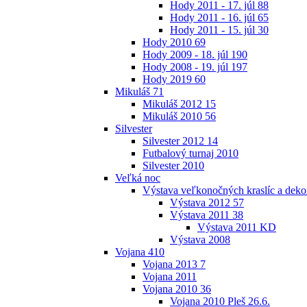
Hody 2011 - 17. júl
88
Hody 2011 - 16. júl
65
Hody 2011 - 15. júl
30
Hody 2010
69
Hody 2009 - 18. júl
190
Hody 2008 - 19. júl
197
Hody 2019
60
Mikuláš
71
Mikuláš 2012
15
Mikuláš 2010
56
Silvester
Silvester 2012
14
Futbalový turnaj 2010
Silvester 2010
Veľká noc
Výstava veľkonočných kraslíc a dekor
Výstava 2012
57
Výstava 2011
38
Výstava 2011 KD
Výstava 2008
Vojana
410
Vojana 2013
7
Vojana 2011
Vojana 2010
36
Vojana 2010 Pleš 26.6.