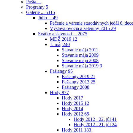
Pošta ...
Programy
5
Galerie ...
5115
Jídlo ...
49
Pečenie a varenie starodávnych jedál 6. de
Výstava ovocia a zeleniny 2015
29
Svátky a slavnosti ...
2075
MDŽ 2019
12
1. máj
240
Stavanie mája 2011
Stavanie mája 2009
Stavanie mája 2008
Stavanie mája 2019
9
Fašiangy
95
Fašiangy 2019
21
Fašiangy 2013
25
Fašiangy 2008
Hody
877
Hody 2017
Hody 2015
12
Hody 2014
Hody 2012
65
Hody 2012 - 22. júl
41
Hody 2012 - 21. júl
24
Hody 2011
183