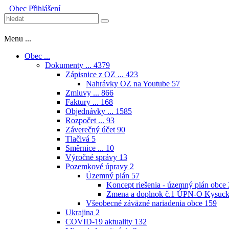
Obec
Přihlášení
Menu ...
Obec ...
Dokumenty ...
4379
Zápisnice z OZ ...
423
Nahrávky OZ na Youtube
57
Zmluvy ...
866
Faktury ...
168
Objednávky ...
1585
Rozpočet ...
93
Záverečný účet
90
Tlačivá
5
Směrnice ...
10
Výročné správy
13
Pozemkové úpravy
2
Územný plán
57
Koncept riešenia - územný plán obce
Zmena a doplnok č.1 ÚPN-O Kysuck
Všeobecné záväzné nariadenia obce
159
Ukrajina
2
COVID-19 aktuality
132