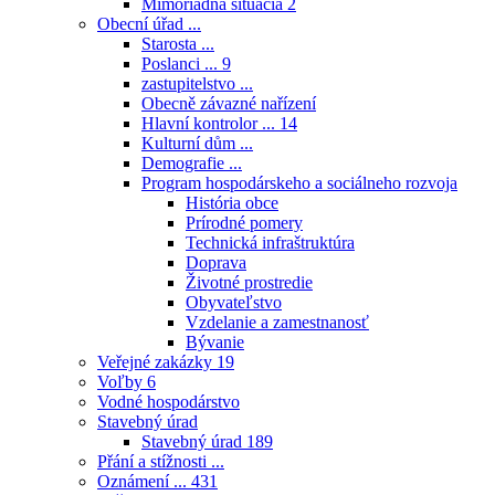
Mimoriadna situácia
2
Obecní úřad ...
Starosta ...
Poslanci ...
9
zastupitelstvo ...
Obecně závazné nařízení
Hlavní kontrolor ...
14
Kulturní dům ...
Demografie ...
Program hospodárskeho a sociálneho rozvoja
História obce
Prírodné pomery
Technická infraštruktúra
Doprava
Životné prostredie
Obyvateľstvo
Vzdelanie a zamestnanosť
Bývanie
Veřejné zakázky
19
Voľby
6
Vodné hospodárstvo
Stavebný úrad
Stavebný úrad
189
Přání a stížnosti ...
Oznámení ...
431