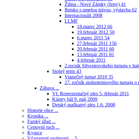
Žilina - Nové Zámky (ženy)
41
Ihrisko s umelou trávou, výstavba
62
Internacionáli 2008
LLMF
18.marec 2012
66
19.február 2012
50
6.marec 2011
54
27.február 2011
156
20.február 2011
60
13.február 2011
81
4.február 2011
2.rocnik Silvestrovskeho turnaja v h
Stolný tenis
43
Vianočný turnaj 2010
35
27. ročník stolnotenisového turnaja 
Zábava ...
VI. Reprezentačný ples 5. február 2011
Kántry bál 9. máj 2009
Detský maškarný ples 1.6. 2008
Historie obce ...
Kronika ...
Farský úřad ...
Cestovní ruch ...
Kysuce
Významné osobnosti ...
5