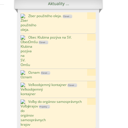
Aktuality ...
Zber použitého oleja.
6x
Článek ...
Obec Klubina pozýva na SV.
15x
Omšu
Článek ...
Oznam
177x
Článek ...
Veľkoobjemný kontajner
123x
Článek ...
Voľby do orgánov samosprávnych
119x
krajov
Projekty ...