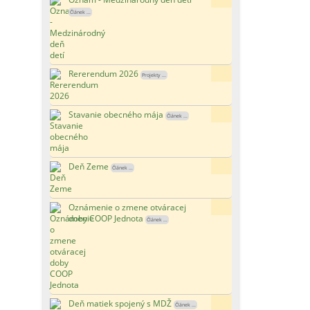
Článek ...
Rererendum 2026
157x
Projekty ...
Stavanie obecného mája
150x
Článek ...
Deň Zeme
188x
Článek ...
Oznámenie o zmene otváracej
168x
doby COOP Jednota
Článek ...
Deň matiek spojený s MDŽ
132x
Článek ...