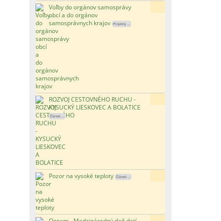
Voľby do orgánov samosprávy
90x
obcí a do orgánov
samosprávnych krajov
Projekty ...
ROZVOJ CESTOVNÉHO RUCHU -
135x
KYSUCKÝ LIESKOVEC A BOLATICE
Článek ...
Pozor na vysoké teploty
112x
Článek ...
Oznam - Medzinárodný deň detí
98x