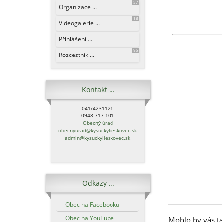
57
Organizace ...
18
Videogalerie ...
Přihlášení ...
95
Rozcestník ...
Kontakt ...
041/4231121
0948 717 101
Obecný úrad
obecnyurad@kysuckylieskovec.sk
admin@kysuckylieskovec.sk
Odkazy ...
Obec na Facebooku
Obec na YouTube
Mohlo by vás ta