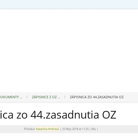
OKUMENTY ...
ZÁPISNICE Z OZ ...
ZÁPISNICA ZO 44.ZASADNUTIA OZ
ica zo 44.zasadnutia OZ
Přidal(a)
Katarína Hmírová
|
25 May 2018 at 11:25
|
86x
|