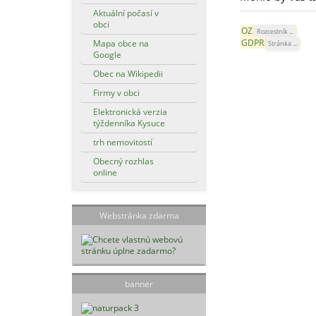
Aktuální počasí v
obci
OZ
Rozcestník ...
GDPR
Mapa obce na
Stránka ...
Google
Obec na Wikipedii
Firmy v obci
Elektronická verzia
týždenníka Kysuce
trh nemovitostí
Obecný rozhlas
online
Webstránka zdarma
banner