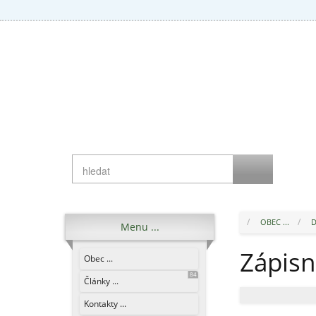
OBEC ...
D
Menu ...
Zápisn
Obec ...
84
Články ...
Kontakty ...