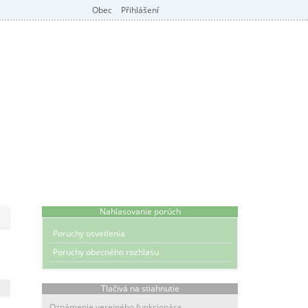
Obec
Přihlášení
Nahlasovanie porúch
Poruchy osvetlenia
Poruchy obecného rozhlasu
Tlačivá na stiahnutie
Oznámenie verejného funkcionára