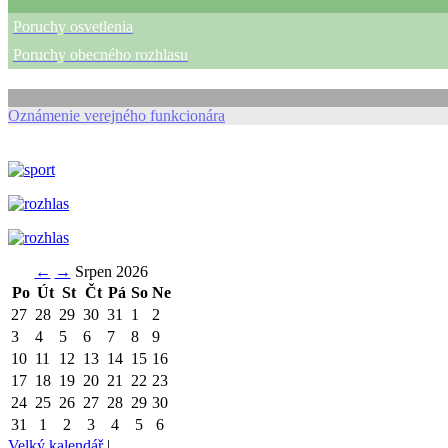
Poruchy osvetlenia
Poruchy obecného rozhlasu
Oznámenie verejného funkcionára
←
→
Srpen 2026
Po
Út
St
Čt
Pá
So
Ne
27
28
29
30
31
1
2
3
4
5
6
7
8
9
10
11
12
13
14
15
16
17
18
19
20
21
22
23
24
25
26
27
28
29
30
31
1
2
3
4
5
6
Velký kalendář
|