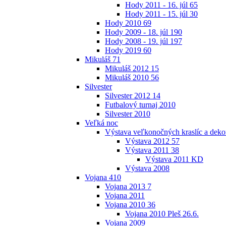
Hody 2011 - 16. júl
65
Hody 2011 - 15. júl
30
Hody 2010
69
Hody 2009 - 18. júl
190
Hody 2008 - 19. júl
197
Hody 2019
60
Mikuláš
71
Mikuláš 2012
15
Mikuláš 2010
56
Silvester
Silvester 2012
14
Futbalový turnaj 2010
Silvester 2010
Veľká noc
Výstava veľkonočných kraslíc a dekor
Výstava 2012
57
Výstava 2011
38
Výstava 2011 KD
Výstava 2008
Vojana
410
Vojana 2013
7
Vojana 2011
Vojana 2010
36
Vojana 2010 Pleš 26.6.
Vojana 2009