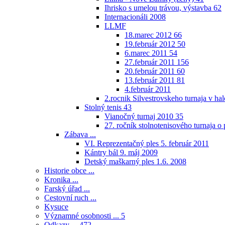
Ihrisko s umelou trávou, výstavba
62
Internacionáli 2008
LLMF
18.marec 2012
66
19.február 2012
50
6.marec 2011
54
27.február 2011
156
20.február 2011
60
13.február 2011
81
4.február 2011
2.rocnik Silvestrovskeho turnaja v h
Stolný tenis
43
Vianočný turnaj 2010
35
27. ročník stolnotenisového turnaja 
Zábava ...
VI. Reprezentačný ples 5. február 2011
Kántry bál 9. máj 2009
Detský maškarný ples 1.6. 2008
Historie obce ...
Kronika ...
Farský úřad ...
Cestovní ruch ...
Kysuce
Významné osobnosti ...
5
Odkazy ...
472