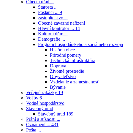
Obecní úřad ...
Starosta ...
Poslanci ...
9
zastupitelstvo ...
Obecně závazné nařízení
Hlavní kontrolor ...
14
Kulturní dům ...
Demografie ...
Program hospodárskeho a sociálneho rozvoja
História obce
Prírodné pomery
Technická infraštruktúra
Doprava
Životné prostredie
Obyvateľstvo
Vzdelanie a zamestnanosť
Bývanie
Veřejné zakázky
19
Voľby
6
Vodné hospodárstvo
Stavebný úrad
Stavebný úrad
189
Přání a stížnosti ...
Oznámení ...
431
Pošta ...