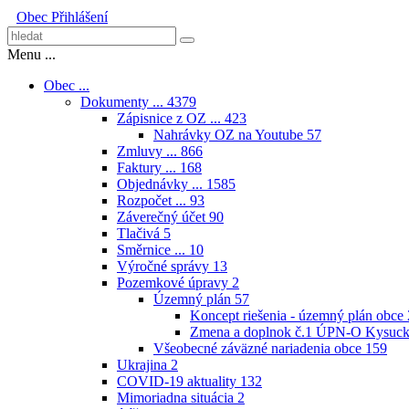
Obec
Přihlášení
Menu ...
Obec ...
Dokumenty ...
4379
Zápisnice z OZ ...
423
Nahrávky OZ na Youtube
57
Zmluvy ...
866
Faktury ...
168
Objednávky ...
1585
Rozpočet ...
93
Záverečný účet
90
Tlačivá
5
Směrnice ...
10
Výročné správy
13
Pozemkové úpravy
2
Územný plán
57
Koncept riešenia - územný plán obce
Zmena a doplnok č.1 ÚPN-O Kysuck
Všeobecné záväzné nariadenia obce
159
Ukrajina
2
COVID-19 aktuality
132
Mimoriadna situácia
2