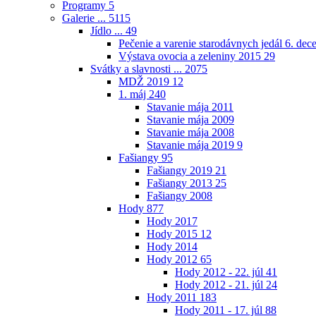
Programy
5
Galerie ...
5115
Jídlo ...
49
Pečenie a varenie starodávnych jedál 6. de
Výstava ovocia a zeleniny 2015
29
Svátky a slavnosti ...
2075
MDŽ 2019
12
1. máj
240
Stavanie mája 2011
Stavanie mája 2009
Stavanie mája 2008
Stavanie mája 2019
9
Fašiangy
95
Fašiangy 2019
21
Fašiangy 2013
25
Fašiangy 2008
Hody
877
Hody 2017
Hody 2015
12
Hody 2014
Hody 2012
65
Hody 2012 - 22. júl
41
Hody 2012 - 21. júl
24
Hody 2011
183
Hody 2011 - 17. júl
88