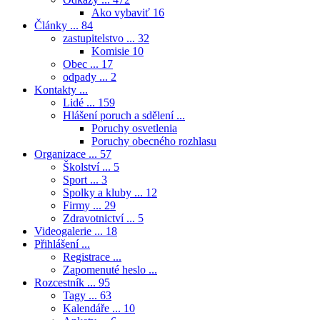
Ako vybaviť
16
Články ...
84
zastupitelstvo ...
32
Komisie
10
Obec ...
17
odpady ...
2
Kontakty ...
Lidé ...
159
Hlášení poruch a sdělení ...
Poruchy osvetlenia
Poruchy obecného rozhlasu
Organizace ...
57
Školství ...
5
Sport ...
3
Spolky a kluby ...
12
Firmy ...
29
Zdravotnictví ...
5
Videogalerie ...
18
Přihlášení ...
Registrace ...
Zapomenuté heslo ...
Rozcestník ...
95
Tagy ...
63
Kalendáře ...
10