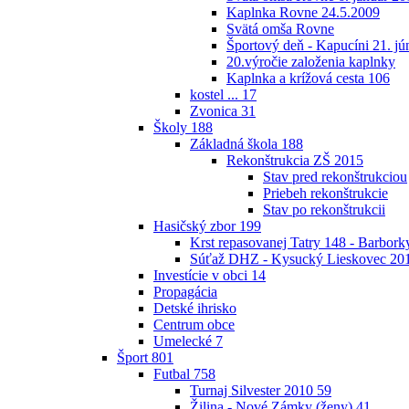
Kaplnka Rovne 24.5.2009
Svätá omša Rovne
Športový deň - Kapucíni 21. jú
20.výročie založenia kaplnky
Kaplnka a krížová cesta
106
kostel ...
17
Zvonica
31
Školy
188
Základná škola
188
Rekonštrukcia ZŠ 2015
Stav pred rekonštrukciou
Priebeh rekonštrukcie
Stav po rekonštrukcii
Hasičský zbor
199
Krst repasovanej Tatry 148 - Barbor
Súťaž DHZ - Kysucký Lieskovec 20
Investície v obci
14
Propagácia
Detské ihrisko
Centrum obce
Umelecké
7
Šport
801
Futbal
758
Turnaj Silvester 2010
59
Žilina - Nové Zámky (ženy)
41