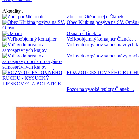
Aktuality ...
Zber použitého oleja.
Článek ...
Obec Klubina pozýva na SV. Omšu
Oznam
Článek ...
Veľkoobjemný kontajner
Článek ...
Voľby do orgánov samosprávnych k
Voľby do orgánov samosprávy obcí 
ROZVOJ CESTOVNÉHO RUCHU
Pozor na vysoké teploty
Článek ...