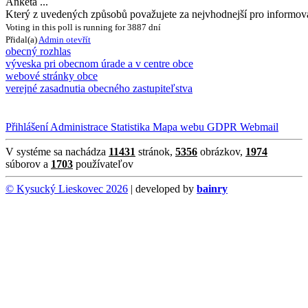
Anketa ...
Který z uvedených způsobů považujete za nejvhodnejší pro informov
Voting in this poll is running for 3887 dní
Přidal(a)
Admin
otevřít
obecný rozhlas
výveska pri obecnom úrade a v centre obce
webové stránky obce
verejné zasadnutia obecného zastupiteľstva
Přihlášení
Administrace
Statistika
Mapa webu
GDPR
Webmail
V systéme sa nachádza
11431
stránok,
5356
obrázkov,
1974
súborov a
1703
používateľov
© Kysucký Lieskovec 2026
| developed by
bainry