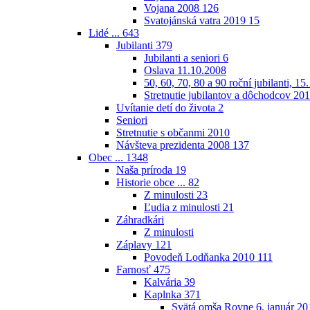
Vojana 2008
126
Svatojánská vatra 2019
15
Lidé ...
643
Jubilanti
379
Jubilanti a seniori
6
Oslava 11.10.2008
50, 60, 70, 80 a 90 roční jubilanti, 15
Stretnutie jubilantov a dôchodcov 20
Uvítanie detí do života
2
Seniori
Stretnutie s občanmi 2010
Návšteva prezidenta 2008
137
Obec ...
1348
Naša príroda
19
Historie obce ...
82
Z minulosti
23
Ľudia z minulosti
21
Záhradkári
Z minulosti
Záplavy
121
Povodeň Lodňanka 2010
111
Farnosť
475
Kalvária
39
Kaplnka
371
Svätá omša Rovne 6. január 20