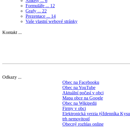
Ankety ...
6
Formuláře ...
12
Grafy ...
22
Prezentace ...
14
Vaše vlastní webové stránky
Kontakt ...
Odkazy ...
Obec na Facebooku
Obec na YouTube
Aktuální počasí v obci
Mapa obce na Google
Obec na Wikipedii
Firmy v obci
Elektronická verzia týždenníka Kys
trh nemovitostí
Obecný rozhlas online