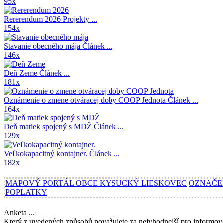
95x
Rererendum 2026
Projekty ...
154x
Stavanie obecného mája
Článek ...
146x
Deň Zeme
Článek ...
181x
Oznámenie o zmene otváracej doby COOP Jednota
Článek ...
164x
Deň matiek spojený s MDŽ
Článek ...
129x
Veľkokapacitný kontajner.
Článek ...
182x
MAPOVÝ PORTÁL OBCE KYSUCKÝ LIESKOVEC
OZNAČE
POPLATKY
Anketa ...
Který z uvedených způsobů považujete za nejvhodnejší pro informov