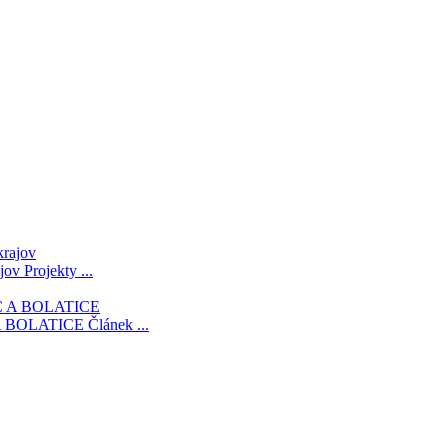
ajov
Projekty ...
 BOLATICE
Článek ...