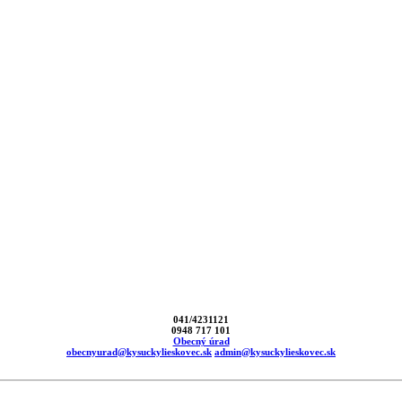
041/4231121
0948 717 101
Obecný úrad
obecnyurad@kysuckylieskovec.sk
admin@kysuckylieskovec.sk