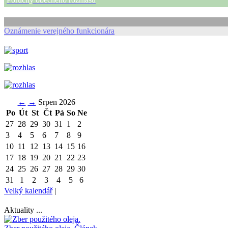
Oznámenie verejného funkcionára
←
→
Srpen 2026
Po
Út
St
Čt
Pá
So
Ne
27
28
29
30
31
1
2
3
4
5
6
7
8
9
10
11
12
13
14
15
16
17
18
19
20
21
22
23
24
25
26
27
28
29
30
31
1
2
3
4
5
6
Velký kalendář
|
Aktuality ...