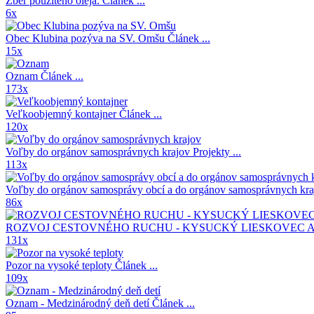
Zber použitého oleja.
Článek ...
6x
Obec Klubina pozýva na SV. Omšu
Článek ...
15x
Oznam
Článek ...
173x
Veľkoobjemný kontajner
Článek ...
120x
Voľby do orgánov samosprávnych krajov
Projekty ...
113x
Voľby do orgánov samosprávy obcí a do orgánov samosprávnych kr
86x
ROZVOJ CESTOVNÉHO RUCHU - KYSUCKÝ LIESKOVEC A
131x
Pozor na vysoké teploty
Článek ...
109x
Oznam - Medzinárodný deň detí
Článek ...