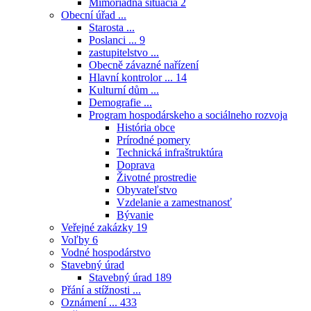
Mimoriadna situácia
2
Obecní úřad ...
Starosta ...
Poslanci ...
9
zastupitelstvo ...
Obecně závazné nařízení
Hlavní kontrolor ...
14
Kulturní dům ...
Demografie ...
Program hospodárskeho a sociálneho rozvoja
História obce
Prírodné pomery
Technická infraštruktúra
Doprava
Životné prostredie
Obyvateľstvo
Vzdelanie a zamestnanosť
Bývanie
Veřejné zakázky
19
Voľby
6
Vodné hospodárstvo
Stavebný úrad
Stavebný úrad
189
Přání a stížnosti ...
Oznámení ...
433