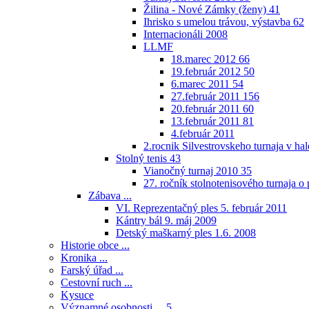
Žilina - Nové Zámky (ženy)
41
Ihrisko s umelou trávou, výstavba
62
Internacionáli 2008
LLMF
18.marec 2012
66
19.február 2012
50
6.marec 2011
54
27.február 2011
156
20.február 2011
60
13.február 2011
81
4.február 2011
2.rocnik Silvestrovskeho turnaja v h
Stolný tenis
43
Vianočný turnaj 2010
35
27. ročník stolnotenisového turnaja 
Zábava ...
VI. Reprezentačný ples 5. február 2011
Kántry bál 9. máj 2009
Detský maškarný ples 1.6. 2008
Historie obce ...
Kronika ...
Farský úřad ...
Cestovní ruch ...
Kysuce
Významné osobnosti ...
5