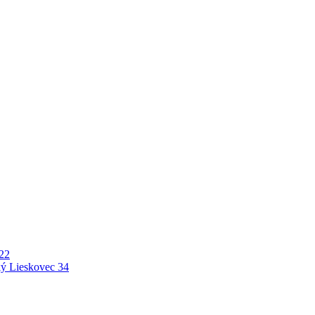
22
ý Lieskovec
34