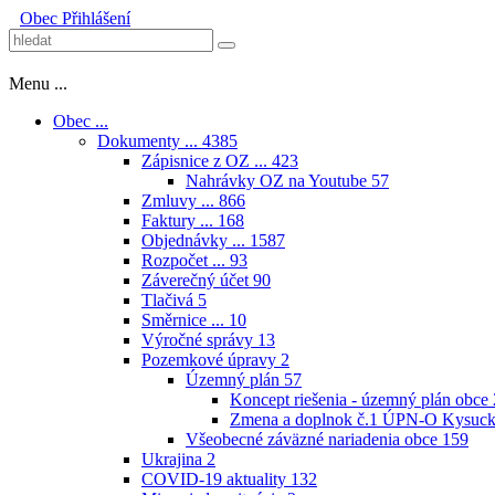
Obec
Přihlášení
Menu ...
Obec ...
Dokumenty ...
4385
Zápisnice z OZ ...
423
Nahrávky OZ na Youtube
57
Zmluvy ...
866
Faktury ...
168
Objednávky ...
1587
Rozpočet ...
93
Záverečný účet
90
Tlačivá
5
Směrnice ...
10
Výročné správy
13
Pozemkové úpravy
2
Územný plán
57
Koncept riešenia - územný plán obce
Zmena a doplnok č.1 ÚPN-O Kysuck
Všeobecné záväzné nariadenia obce
159
Ukrajina
2
COVID-19 aktuality
132