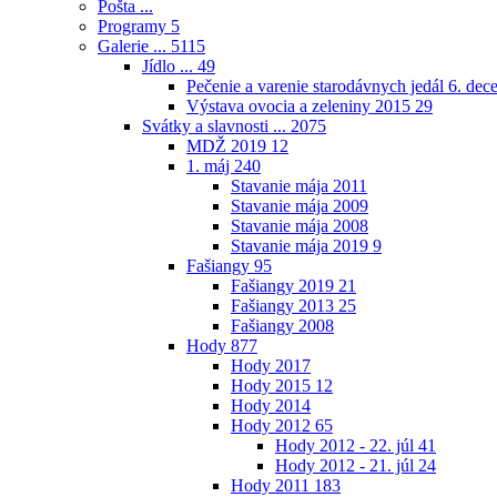
Pošta ...
Programy
5
Galerie ...
5115
Jídlo ...
49
Pečenie a varenie starodávnych jedál 6. de
Výstava ovocia a zeleniny 2015
29
Svátky a slavnosti ...
2075
MDŽ 2019
12
1. máj
240
Stavanie mája 2011
Stavanie mája 2009
Stavanie mája 2008
Stavanie mája 2019
9
Fašiangy
95
Fašiangy 2019
21
Fašiangy 2013
25
Fašiangy 2008
Hody
877
Hody 2017
Hody 2015
12
Hody 2014
Hody 2012
65
Hody 2012 - 22. júl
41
Hody 2012 - 21. júl
24
Hody 2011
183