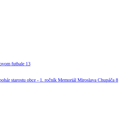
alovom futbale
13
o pohár starostu obce - 1. ročník Memoriál Miroslava Chupáča
8