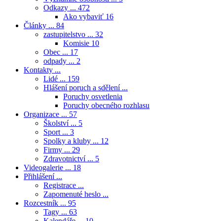
Odkazy ...
472
Ako vybaviť
16
Články ...
84
zastupitelstvo ...
32
Komisie
10
Obec ...
17
odpady ...
2
Kontakty ...
Lidé ...
159
Hlášení poruch a sdělení ...
Poruchy osvetlenia
Poruchy obecného rozhlasu
Organizace ...
57
Školství ...
5
Sport ...
3
Spolky a kluby ...
12
Firmy ...
29
Zdravotnictví ...
5
Videogalerie ...
18
Přihlášení ...
Registrace ...
Zapomenuté heslo ...
Rozcestník ...
95
Tagy ...
63
Kalendáře ...
10