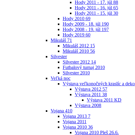
Hody 2011 - 17. júl
88
Hody 2011 - 16. júl
65
Hody 2011 - 15. júl
30
Hody 2010
69
Hody 2009 - 18. júl
190
Hody 2008 - 19. júl
197
Hody 2019
60
Mikuláš
71
Mikuláš 2012
15
Mikuláš 2010
56
Silvester
Silvester 2012
14
Futbalový turnaj 2010
Silvester 2010
Veľká noc
Výstava veľkonočných kraslíc a dekor
Výstava 2012
57
Výstava 2011
38
Výstava 2011 KD
Výstava 2008
Vojana
410
Vojana 2013
7
Vojana 2011
Vojana 2010
36
Vojana 2010 Pleš 26.6.