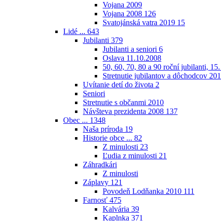
Vojana 2009
Vojana 2008
126
Svatojánská vatra 2019
15
Lidé ...
643
Jubilanti
379
Jubilanti a seniori
6
Oslava 11.10.2008
50, 60, 70, 80 a 90 roční jubilanti, 15
Stretnutie jubilantov a dôchodcov 20
Uvítanie detí do života
2
Seniori
Stretnutie s občanmi 2010
Návšteva prezidenta 2008
137
Obec ...
1348
Naša príroda
19
Historie obce ...
82
Z minulosti
23
Ľudia z minulosti
21
Záhradkári
Z minulosti
Záplavy
121
Povodeň Lodňanka 2010
111
Farnosť
475
Kalvária
39
Kaplnka
371