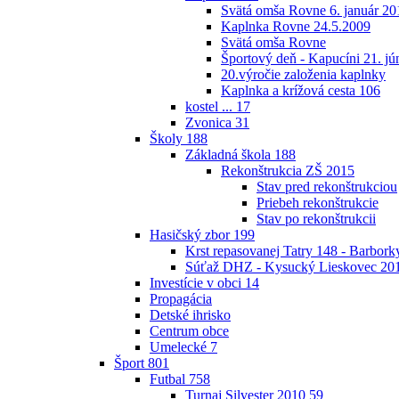
Svätá omša Rovne 6. január 20
Kaplnka Rovne 24.5.2009
Svätá omša Rovne
Športový deň - Kapucíni 21. jú
20.výročie založenia kaplnky
Kaplnka a krížová cesta
106
kostel ...
17
Zvonica
31
Školy
188
Základná škola
188
Rekonštrukcia ZŠ 2015
Stav pred rekonštrukciou
Priebeh rekonštrukcie
Stav po rekonštrukcii
Hasičský zbor
199
Krst repasovanej Tatry 148 - Barbor
Súťaž DHZ - Kysucký Lieskovec 20
Investície v obci
14
Propagácia
Detské ihrisko
Centrum obce
Umelecké
7
Šport
801
Futbal
758
Turnaj Silvester 2010
59