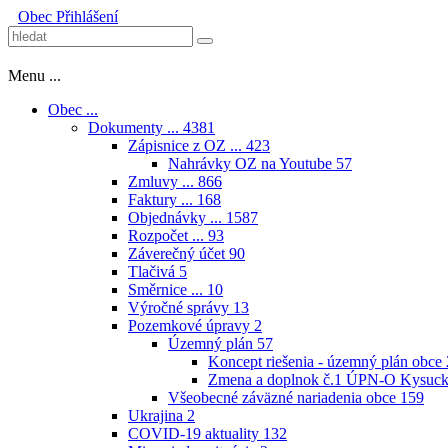
Obec
Přihlášení
Menu ...
Obec ...
Dokumenty ...
4381
Zápisnice z OZ ...
423
Nahrávky OZ na Youtube
57
Zmluvy ...
866
Faktury ...
168
Objednávky ...
1587
Rozpočet ...
93
Záverečný účet
90
Tlačivá
5
Směrnice ...
10
Výročné správy
13
Pozemkové úpravy
2
Územný plán
57
Koncept riešenia - územný plán obce
Zmena a doplnok č.1 ÚPN-O Kysuck
Všeobecné záväzné nariadenia obce
159
Ukrajina
2
COVID-19 aktuality
132