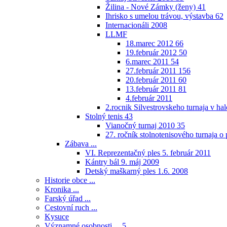
Žilina - Nové Zámky (ženy)
41
Ihrisko s umelou trávou, výstavba
62
Internacionáli 2008
LLMF
18.marec 2012
66
19.február 2012
50
6.marec 2011
54
27.február 2011
156
20.február 2011
60
13.február 2011
81
4.február 2011
2.rocnik Silvestrovskeho turnaja v h
Stolný tenis
43
Vianočný turnaj 2010
35
27. ročník stolnotenisového turnaja 
Zábava ...
VI. Reprezentačný ples 5. február 2011
Kántry bál 9. máj 2009
Detský maškarný ples 1.6. 2008
Historie obce ...
Kronika ...
Farský úřad ...
Cestovní ruch ...
Kysuce
Významné osobnosti ...
5