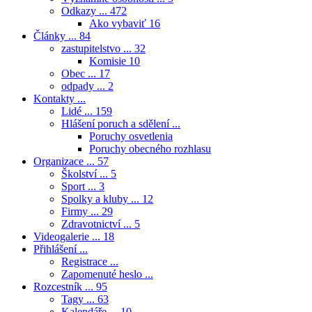
Odkazy ...
472
Ako vybaviť
16
Články ...
84
zastupitelstvo ...
32
Komisie
10
Obec ...
17
odpady ...
2
Kontakty ...
Lidé ...
159
Hlášení poruch a sdělení ...
Poruchy osvetlenia
Poruchy obecného rozhlasu
Organizace ...
57
Školství ...
5
Sport ...
3
Spolky a kluby ...
12
Firmy ...
29
Zdravotnictví ...
5
Videogalerie ...
18
Přihlášení ...
Registrace ...
Zapomenuté heslo ...
Rozcestník ...
95
Tagy ...
63
Kalendáře ...
10