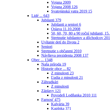
Vojana 2009
Vojana 2008
126
Svatojánská vatra 2019
15
Lidé ...
643
Jubilanti
379
Jubilanti a seniori
6
Oslava 11.10.2008
50, 60, 70, 80 a 90 roční jubilanti, 15
Stretnutie jubilantov a dôchodcov 20
Uvítanie detí do života
2
Seniori
Stretnutie s občanmi 2010
Návšteva prezidenta 2008
137
Obec ...
1348
Naša príroda
19
Historie obce ...
82
Z minulosti
23
Ľudia z minulosti
21
Záhradkári
Z minulosti
Záplavy
121
Povodeň Lodňanka 2010
111
Farnosť
475
Kalvária
39
Kaplnka
371