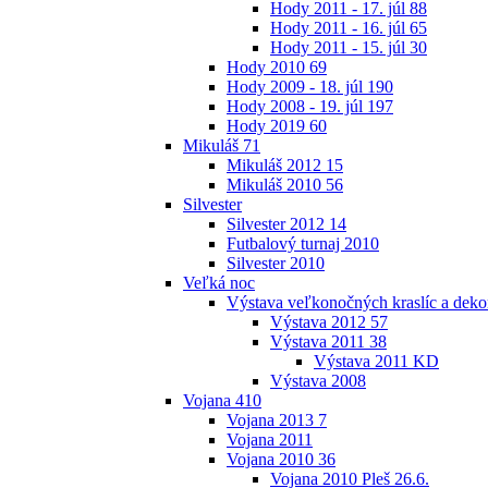
Hody 2011 - 17. júl
88
Hody 2011 - 16. júl
65
Hody 2011 - 15. júl
30
Hody 2010
69
Hody 2009 - 18. júl
190
Hody 2008 - 19. júl
197
Hody 2019
60
Mikuláš
71
Mikuláš 2012
15
Mikuláš 2010
56
Silvester
Silvester 2012
14
Futbalový turnaj 2010
Silvester 2010
Veľká noc
Výstava veľkonočných kraslíc a dekor
Výstava 2012
57
Výstava 2011
38
Výstava 2011 KD
Výstava 2008
Vojana
410
Vojana 2013
7
Vojana 2011
Vojana 2010
36
Vojana 2010 Pleš 26.6.