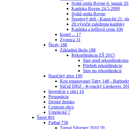
Svätá omša Rovne 6. január 20
Kaplnka Rovne 24.5.2009
Svätá omša Rovne
Športový deň - Kapucíni 21. jú
20.výročie založenia kaplnky
Kaplnka a krížová cesta
106
kostel ...
17
Zvonica
31
Školy
188
Základná škola
188
Rekonštrukcia ZŠ 2015
Stav pred rekonštrukciou
Priebeh rekonštrukcie
Stav po rekonštrukcii
Hasičský zbor
199
Krst repasovanej Tatry 148 - Barbor
Súťaž DHZ - Kysucký Lieskovec 20
Investície v obci
14
Propagácia
Detské ihrisko
Centrum obce
Umelecké
7
Šport
801
Futbal
758
Turnaj Silvester 2010
59