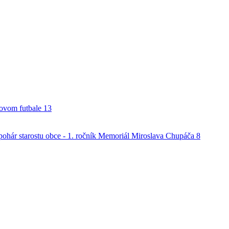
alovom futbale
13
o pohár starostu obce - 1. ročník Memoriál Miroslava Chupáča
8