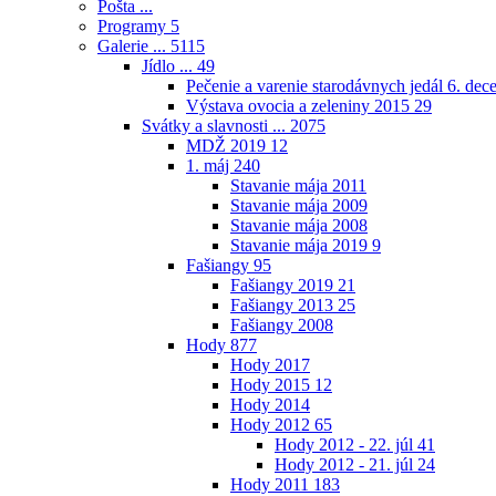
Pošta ...
Programy
5
Galerie ...
5115
Jídlo ...
49
Pečenie a varenie starodávnych jedál 6. de
Výstava ovocia a zeleniny 2015
29
Svátky a slavnosti ...
2075
MDŽ 2019
12
1. máj
240
Stavanie mája 2011
Stavanie mája 2009
Stavanie mája 2008
Stavanie mája 2019
9
Fašiangy
95
Fašiangy 2019
21
Fašiangy 2013
25
Fašiangy 2008
Hody
877
Hody 2017
Hody 2015
12
Hody 2014
Hody 2012
65
Hody 2012 - 22. júl
41
Hody 2012 - 21. júl
24
Hody 2011
183