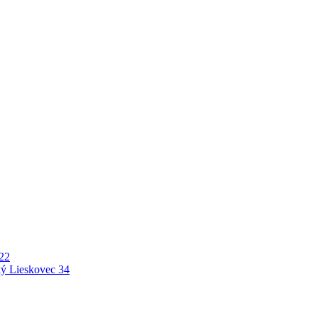
22
ý Lieskovec
34