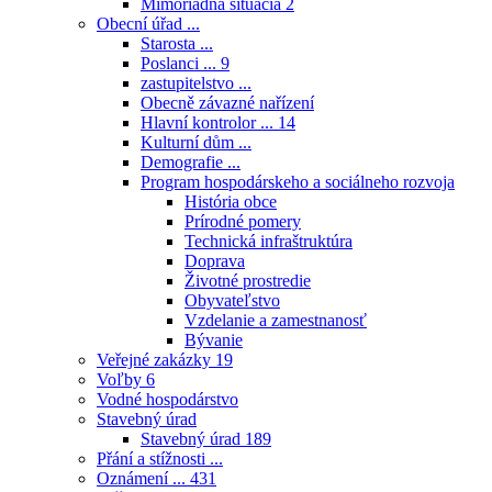
Mimoriadna situácia
2
Obecní úřad ...
Starosta ...
Poslanci ...
9
zastupitelstvo ...
Obecně závazné nařízení
Hlavní kontrolor ...
14
Kulturní dům ...
Demografie ...
Program hospodárskeho a sociálneho rozvoja
História obce
Prírodné pomery
Technická infraštruktúra
Doprava
Životné prostredie
Obyvateľstvo
Vzdelanie a zamestnanosť
Bývanie
Veřejné zakázky
19
Voľby
6
Vodné hospodárstvo
Stavebný úrad
Stavebný úrad
189
Přání a stížnosti ...
Oznámení ...
431