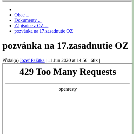
Obec ...
Dokumenty ...
Zápisnice z OZ ...
pozvánka na 17.zasadnutie OZ
pozvánka na 17.zasadnutie OZ
Přidal(a)
Jozef Pažitka
|
11 Jun 2020 at 14:56
|
68x
|