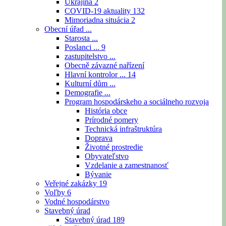
Ukrajina
2
COVID-19 aktuality
132
Mimoriadna situácia
2
Obecní úřad ...
Starosta ...
Poslanci ...
9
zastupitelstvo ...
Obecně závazné nařízení
Hlavní kontrolor ...
14
Kulturní dům ...
Demografie ...
Program hospodárskeho a sociálneho rozvoja
História obce
Prírodné pomery
Technická infraštruktúra
Doprava
Životné prostredie
Obyvateľstvo
Vzdelanie a zamestnanosť
Bývanie
Veřejné zakázky
19
Voľby
6
Vodné hospodárstvo
Stavebný úrad
Stavebný úrad
189