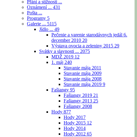
Přání a stížnosti ...
Oznámení ...
431
Pošta ...
Programy
5
Galerie ...
5115
Jídlo ...
49
Pečenie a varenie starodávnych jedál 6.
december 2010
20
Výstava ovocia a zeleniny 2015
29
Svátky a slavnosti ...
2075
MDŽ 2019
12
1. máj
240
Stavanie mája 2011
Stavanie mája 2009
Stavanie mája 2008
Stavanie mája 2019
9
Fašiangy
95
Fašiangy 2019
21
Fašiangy 2013
25
Fašiangy 2008
Hody
877
Hody 2017
Hody 2015
12
Hody 2014
Hody 2012
65