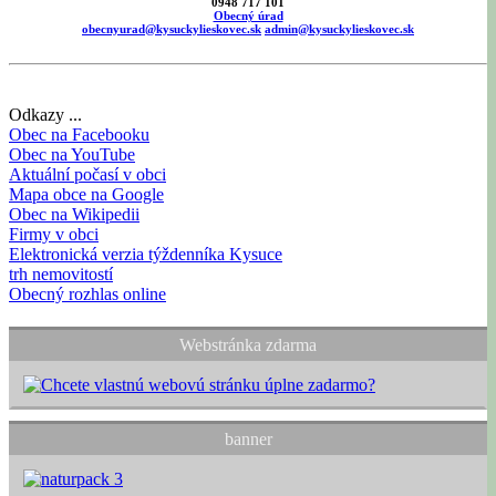
0948 717 101
Obecný úrad
obecnyurad@kysuckylieskovec.sk
admin@kysuckylieskovec.sk
Odkazy ...
Obec na Facebooku
Obec na YouTube
Aktuální počasí v obci
Mapa obce na Google
Obec na Wikipedii
Firmy v obci
Elektronická verzia týždenníka Kysuce
trh nemovitostí
Obecný rozhlas online
Webstránka zdarma
banner