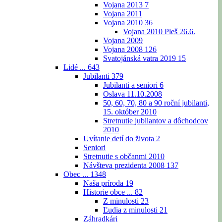
Vojana 2013
7
Vojana 2011
Vojana 2010
36
Vojana 2010 Pleš 26.6.
Vojana 2009
Vojana 2008
126
Svatojánská vatra 2019
15
Lidé ...
643
Jubilanti
379
Jubilanti a seniori
6
Oslava 11.10.2008
50, 60, 70, 80 a 90 roční jubilanti,
15. október 2010
Stretnutie jubilantov a dôchodcov
2010
Uvítanie detí do života
2
Seniori
Stretnutie s občanmi 2010
Návšteva prezidenta 2008
137
Obec ...
1348
Naša príroda
19
Historie obce ...
82
Z minulosti
23
Ľudia z minulosti
21
Záhradkári