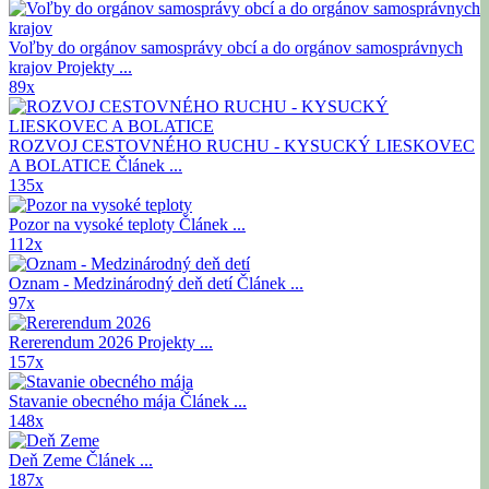
Voľby do orgánov samosprávy obcí a do orgánov samosprávnych
krajov
Projekty ...
89x
ROZVOJ CESTOVNÉHO RUCHU - KYSUCKÝ LIESKOVEC
A BOLATICE
Článek ...
135x
Pozor na vysoké teploty
Článek ...
112x
Oznam - Medzinárodný deň detí
Článek ...
97x
Rererendum 2026
Projekty ...
157x
Stavanie obecného mája
Článek ...
148x
Deň Zeme
Článek ...
187x