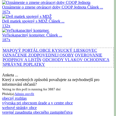
Oznámenie o zmene otváracej doby COOP Jednota
Článek ...
167x
Deň matiek spojený s MDŽ
Článek ...
132x
Veľkokapacitný kontajner.
Článek ...
187x
MAPOVÝ PORTÁL OBCE KYSUCKÝ LIESKOVEC
OZNAČENIE ZODPOVEDNEJ OSOBY
OVEROVANIE
PODPISOV A LISTÍN
ODCHODY VLAKOV OCHODNICA
SPRÁVNE POPLATKY
Anketa ...
Který z uvedených způsobů považujete za nejvhodnejší pro
informování občanů?
Voting in this poll is running for 3887 dní
Přidal(a)
Admin
otevřít
obecný rozhlas
výveska pri obecnom úrade a v centre obce
webové stránky obce
verejné zasadnutia obecného zastupiteľstva