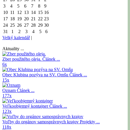
3
4
5
6
7
8
9
10
11
12
13
14
15
16
17
18
19
20
21
22
23
24
25
26
27
28
29
30
31
1
2
3
4
5
6
Velký kalendář
|
Aktuality ...
Zber použitého oleja.
Článek ...
6x
Obec Klubina pozýva na SV. Omšu
Článek ...
15x
Oznam
Článek ...
177x
Veľkoobjemný kontajner
Článek ...
123x
Voľby do orgánov samosprávnych krajov
Projekty ...
118x