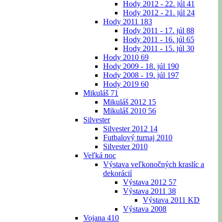
Hody 2012 - 22. júl
41
Hody 2012 - 21. júl
24
Hody 2011
183
Hody 2011 - 17. júl
88
Hody 2011 - 16. júl
65
Hody 2011 - 15. júl
30
Hody 2010
69
Hody 2009 - 18. júl
190
Hody 2008 - 19. júl
197
Hody 2019
60
Mikuláš
71
Mikuláš 2012
15
Mikuláš 2010
56
Silvester
Silvester 2012
14
Futbalový turnaj 2010
Silvester 2010
Veľká noc
Výstava veľkonočných kraslíc a
dekorácií
Výstava 2012
57
Výstava 2011
38
Výstava 2011 KD
Výstava 2008
Vojana
410