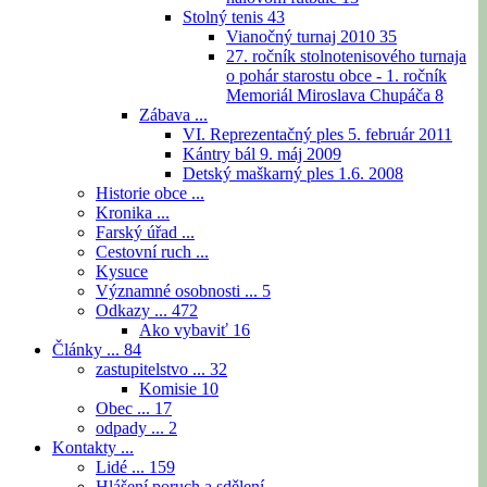
Stolný tenis
43
Vianočný turnaj 2010
35
27. ročník stolnotenisového turnaja
o pohár starostu obce - 1. ročník
Memoriál Miroslava Chupáča
8
Zábava ...
VI. Reprezentačný ples 5. február 2011
Kántry bál 9. máj 2009
Detský maškarný ples 1.6. 2008
Historie obce ...
Kronika ...
Farský úřad ...
Cestovní ruch ...
Kysuce
Významné osobnosti ...
5
Odkazy ...
472
Ako vybaviť
16
Články ...
84
zastupitelstvo ...
32
Komisie
10
Obec ...
17
odpady ...
2
Kontakty ...
Lidé ...
159
Hlášení poruch a sdělení ...