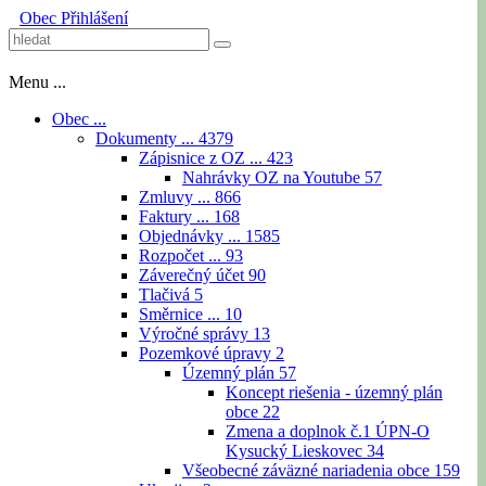
Obec
Přihlášení
Menu ...
Obec ...
Dokumenty ...
4379
Zápisnice z OZ ...
423
Nahrávky OZ na Youtube
57
Zmluvy ...
866
Faktury ...
168
Objednávky ...
1585
Rozpočet ...
93
Záverečný účet
90
Tlačivá
5
Směrnice ...
10
Výročné správy
13
Pozemkové úpravy
2
Územný plán
57
Koncept riešenia - územný plán
obce
22
Zmena a doplnok č.1 ÚPN-O
Kysucký Lieskovec
34
Všeobecné záväzné nariadenia obce
159