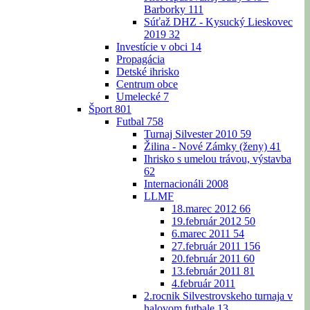
Barborky
111
Súťaž DHZ - Kysucký Lieskovec
2019
32
Investície v obci
14
Propagácia
Detské ihrisko
Centrum obce
Umelecké
7
Šport
801
Futbal
758
Turnaj Silvester 2010
59
Žilina - Nové Zámky (ženy)
41
Ihrisko s umelou trávou, výstavba
62
Internacionáli 2008
LLMF
18.marec 2012
66
19.február 2012
50
6.marec 2011
54
27.február 2011
156
20.február 2011
60
13.február 2011
81
4.február 2011
2.rocnik Silvestrovskeho turnaja v
halovom futbale
13