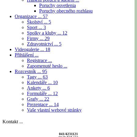
Poruchy osvetlenia
Poruchy obecného rozhlasu
Organizace ...
57
Školství ...
5
Sport ...
3
Spolky a kluby ...
12
Firmy ...
29
Zdravotnictví ...
5
Videogalerie ...
18
Přihlášení ...
Registrace ...
Zapomenuté heslo ...
Rozcestník ...
95
Tagy ...
63
Kalendáře ...
10
Ankety ...
6
Formuláře ...
12
Grafy ...
22
Prezentace ...
14
Vaše vlastní webové stránky
Kontakt ...
041/4231121