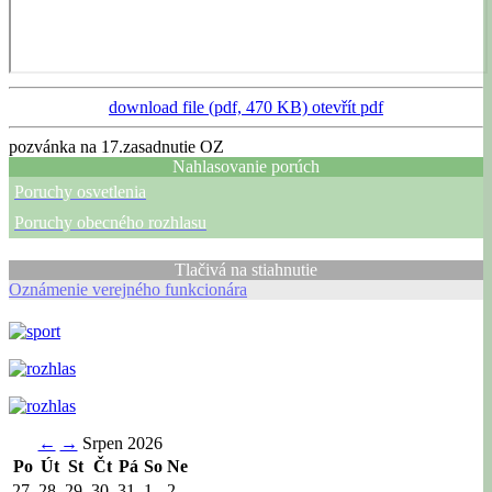
download file (pdf, 470 KB)
otevřít pdf
pozvánka na 17.zasadnutie OZ
Nahlasovanie porúch
Poruchy osvetlenia
Poruchy obecného rozhlasu
Tlačivá na stiahnutie
Oznámenie verejného funkcionára
←
→
Srpen 2026
Po
Út
St
Čt
Pá
So
Ne
27
28
29
30
31
1
2