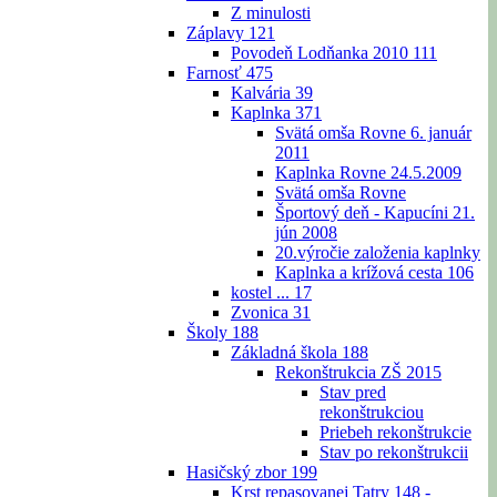
Z minulosti
Záplavy
121
Povodeň Lodňanka 2010
111
Farnosť
475
Kalvária
39
Kaplnka
371
Svätá omša Rovne 6. január
2011
Kaplnka Rovne 24.5.2009
Svätá omša Rovne
Športový deň - Kapucíni 21.
jún 2008
20.výročie založenia kaplnky
Kaplnka a krížová cesta
106
kostel ...
17
Zvonica
31
Školy
188
Základná škola
188
Rekonštrukcia ZŠ 2015
Stav pred
rekonštrukciou
Priebeh rekonštrukcie
Stav po rekonštrukcii
Hasičský zbor
199
Krst repasovanej Tatry 148 -