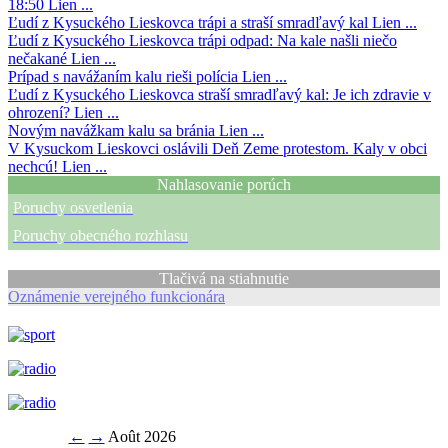
18:50
Lien ...
Ľudí z Kysuckého Lieskovca trápi a straší smradľavý kal
Lien ...
Ľudí z Kysuckého Lieskovca trápi odpad: Na kale našli niečo
nečakané
Lien ...
Prípad s navážaním kalu rieši polícia
Lien ...
Ľudí z Kysuckého Lieskovca straší smradľavý kal: Je ich zdravie v
ohrození?
Lien ...
Novým navážkam kalu sa bránia
Lien ...
V Kysuckom Lieskovci oslávili Deň Zeme protestom. Kaly v obci
nechcú!
Lien ...
Nahlasovanie porúch
Poruchy osvetlenia
Poruchy obecného rozhlasu
Tlačivá na stiahnutie
Oznámenie verejného funkcionára
←
→
Août 2026