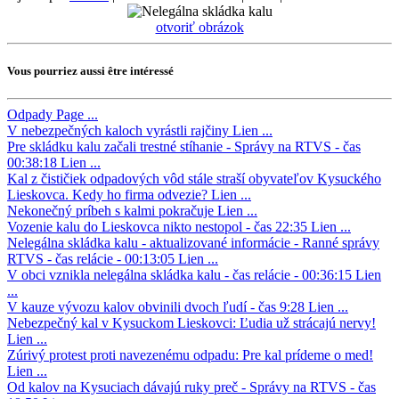
otvoriť obrázok
Vous pourriez aussi être intéressé
Odpady
Page ...
V nebezpečných kaloch vyrástli rajčiny
Lien ...
Pre skládku kalu začali trestné stíhanie - Správy na RTVS - čas
00:38:18
Lien ...
Kal z čističiek odpadových vôd stále straší obyvateľov Kysuckého
Lieskovca. Kedy ho firma odvezie?
Lien ...
Nekonečný príbeh s kalmi pokračuje
Lien ...
Vozenie kalu do Lieskovca nikto nestopol - čas 22:35
Lien ...
Nelegálna skládka kalu - aktualizované informácie - Ranné správy
RTVS - čas relácie - 00:13:05
Lien ...
V obci vznikla nelegálna skládka kalu - čas relácie - 00:36:15
Lien
...
V kauze vývozu kalov obvinili dvoch ľudí - čas 9:28
Lien ...
Nebezpečný kal v Kysuckom Lieskovci: Ľudia už strácajú nervy!
Lien ...
Zúrivý protest proti navezenému odpadu: Pre kal prídeme o med!
Lien ...
Od kalov na Kysuciach dávajú ruky preč - Správy na RTVS - čas