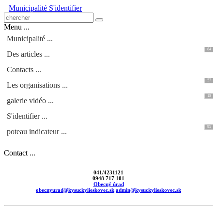
Municipalité
S'identifier
Menu ...
Municipalité ...
84
Des articles ...
Contacts ...
57
Les organisations ...
18
galerie vidéo ...
S'identifier ...
95
poteau indicateur ...
Contact ...
041/4231121
0948 717 101
Obecný úrad
obecnyurad@kysuckylieskovec.sk
admin@kysuckylieskovec.sk