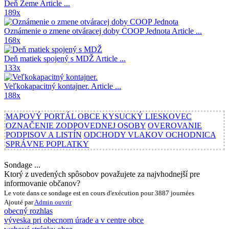
Deň Zeme
Article ...
189x
Oznámenie o zmene otváracej doby COOP Jednota
Article ...
168x
Deň matiek spojený s MDŽ
Article ...
133x
Veľkokapacitný kontajner.
Article ...
188x
MAPOVÝ PORTÁL OBCE KYSUCKÝ LIESKOVEC
OZNAČENIE ZODPOVEDNEJ OSOBY
OVEROVANIE
PODPISOV A LISTÍN
ODCHODY VLAKOV OCHODNICA
SPRÁVNE POPLATKY
Sondage ...
Ktorý z uvedených spôsobov považujete za najvhodnejší pre
informovanie občanov?
Le vote dans ce sondage est en cours d'exécution pour 3887 journées
Ajouté par
Admin
ouvrir
obecný rozhlas
výveska pri obecnom úrade a v centre obce