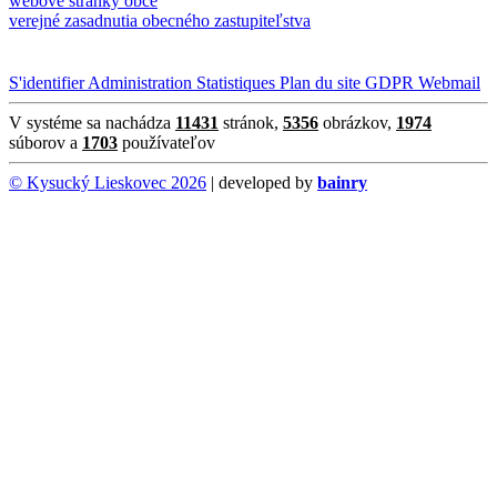
webové stránky obce
verejné zasadnutia obecného zastupiteľstva
S'identifier
Administration
Statistiques
Plan du site
GDPR
Webmail
V systéme sa nachádza
11431
stránok,
5356
obrázkov,
1974
súborov a
1703
používateľov
© Kysucký Lieskovec 2026
| developed by
bainry