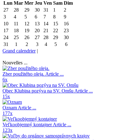
Lun
Mar
Mer
Jeu
Ven
Sam
Dim
27
28
29
30
31
1
2
3
4
5
6
7
8
9
10
11
12
13
14
15
16
17
18
19
20
21
22
23
24
25
26
27
28
29
30
31
1
2
3
4
5
6
Grand calendrier
|
Nouvelles ...
Zber použitého oleja.
Article ...
6x
Obec Klubina pozýva na SV. Omšu
Article ...
15x
Oznam
Article ...
177x
Veľkoobjemný kontajner
Article ...
123x