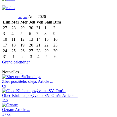
←
→
Août 2026
Lun
Mar
Mer
Jeu
Ven
Sam
Dim
27
28
29
30
31
1
2
3
4
5
6
7
8
9
10
11
12
13
14
15
16
17
18
19
20
21
22
23
24
25
26
27
28
29
30
31
1
2
3
4
5
6
Grand calendrier
|
Nouvelles ...
Zber použitého oleja.
Article ...
6x
Obec Klubina pozýva na SV. Omšu
Article ...
15x
Oznam
Article ...
177x