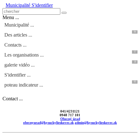
Municipalité
S'identifier
Menu ...
Municipalité ...
84
Des articles ...
Contacts ...
57
Les organisations ...
18
galerie vidéo ...
S'identifier ...
95
poteau indicateur ...
Contact ...
041/4231121
0948 717 101
Obecný úrad
obecnyurad@kysuckylieskovec.sk
admin@kysuckylieskovec.sk