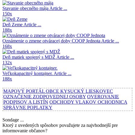
Stavanie obecného mája
Article ...
150x
Deň Zeme
Article ...
188x
Oznámenie o zmene otváracej doby COOP Jednota
Article ...
168x
Deň matiek spojený s MDŽ
Article ...
132x
Veľkokapacitný kontajner.
Article ...
188x
MAPOVÝ PORTÁL OBCE KYSUCKÝ LIESKOVEC
OZNAČENIE ZODPOVEDNEJ OSOBY
OVEROVANIE
PODPISOV A LISTÍN
ODCHODY VLAKOV OCHODNICA
SPRÁVNE POPLATKY
Sondage ...
Ktorý z uvedených spôsobov považujete za najvhodnejší pre
informovanie občanov?