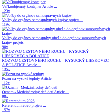
Veľkoobjemný kontajner
Article ...
123x
Voľby do orgánov samosprávnych krajov
projets ...
119x
Voľby do orgánov samosprávy obcí a do orgánov samosprávnych
krajov
projets ...
90x
ROZVOJ CESTOVNÉHO RUCHU - KYSUCKÝ LIESKOVEC
A BOLATICE
Article ...
135x
Pozor na vysoké teploty
Article ...
112x
Oznam - Medzinárodný deň detí
Article ...
98x
Rererendum 2026
projets ...
157x