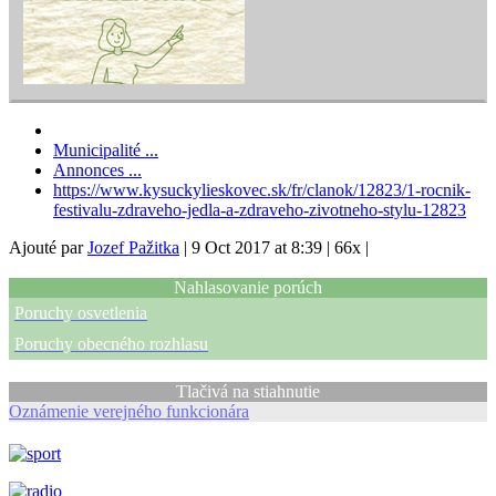
Municipalité ...
Annonces ...
https://www.kysuckylieskovec.sk/fr/clanok/12823/1-rocnik-
festivalu-zdraveho-jedla-a-zdraveho-zivotneho-stylu-12823
Ajouté par
Jozef Pažitka
|
9 Oct 2017 at 8:39
|
66x
|
Nahlasovanie porúch
Poruchy osvetlenia
Poruchy obecného rozhlasu
Tlačivá na stiahnutie
Oznámenie verejného funkcionára