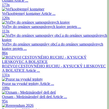
Oznam
Article ...
173x
Veľkoobjemný kontajner
Article ...
120x
Voľby do orgánov samosprávnych krajov
projets ...
113x
Voľby do orgánov samosprávy obcí a do orgánov samosprávnych
krajov
projets ...
86x
ROZVOJ CESTOVNÉHO RUCHU - KYSUCKÝ LIESKOVEC
A BOLATICE
Article ...
131x
Pozor na vysoké teploty
Article ...
109x
Oznam - Medzinárodný deň detí
Article ...
95x