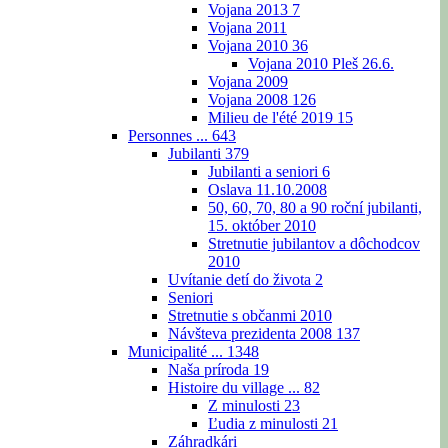
Vojana 2013
7
Vojana 2011
Vojana 2010
36
Vojana 2010 Pleš 26.6.
Vojana 2009
Vojana 2008
126
Milieu de l'été 2019
15
Personnes ...
643
Jubilanti
379
Jubilanti a seniori
6
Oslava 11.10.2008
50, 60, 70, 80 a 90 roční jubilanti,
15. október 2010
Stretnutie jubilantov a dôchodcov
2010
Uvítanie detí do života
2
Seniori
Stretnutie s občanmi 2010
Návšteva prezidenta 2008
137
Municipalité ...
1348
Naša príroda
19
Histoire du village ...
82
Z minulosti
23
Ľudia z minulosti
21
Záhradkári