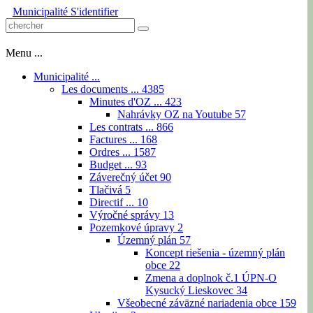
Municipalité
S'identifier
Menu ...
Municipalité ...
Les documents ...
4385
Minutes d'OZ ...
423
Nahrávky OZ na Youtube
57
Les contrats ...
866
Factures ...
168
Ordres ...
1587
Budget ...
93
Záverečný účet
90
Tlačivá
5
Directif ...
10
Výročné správy
13
Pozemkové úpravy
2
Územný plán
57
Koncept riešenia - územný plán
obce
22
Zmena a doplnok č.1 ÚPN-O
Kysucký Lieskovec
34
Všeobecné záväzné nariadenia obce
159