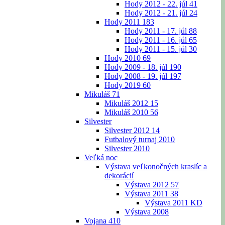
Hody 2012 - 22. júl
41
Hody 2012 - 21. júl
24
Hody 2011
183
Hody 2011 - 17. júl
88
Hody 2011 - 16. júl
65
Hody 2011 - 15. júl
30
Hody 2010
69
Hody 2009 - 18. júl
190
Hody 2008 - 19. júl
197
Hody 2019
60
Mikuláš
71
Mikuláš 2012
15
Mikuláš 2010
56
Silvester
Silvester 2012
14
Futbalový turnaj 2010
Silvester 2010
Veľká noc
Výstava veľkonočných kraslíc a
dekorácií
Výstava 2012
57
Výstava 2011
38
Výstava 2011 KD
Výstava 2008
Vojana
410