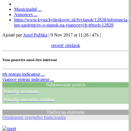
Municipalité ...
Annonces ...
https://www.kysuckylieskovec.sk/fr/clanok/12828/informacia-
pre-zaujemcov-o-stanok-na-vianocnych-trhoch-12828
Ajouté par
Jozef Pažitka
|
9 Nov 2017 at 11:26
|
47x
|
otvoriť obrázok
Vous pourriez aussi être intéressé
trh
poteau indicateur ...
vianoce
poteau indicateur ...
Nahlasovanie porúch
Poruchy osvetlenia
Poruchy obecného rozhlasu
Tlačivá na stiahnutie
Oznámenie verejného funkcionára