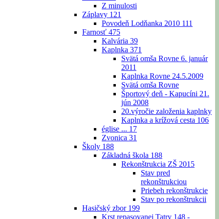
Z minulosti
Záplavy
121
Povodeň Lodňanka 2010
111
Farnosť
475
Kalvária
39
Kaplnka
371
Svätá omša Rovne 6. január
2011
Kaplnka Rovne 24.5.2009
Svätá omša Rovne
Športový deň - Kapucíni 21.
jún 2008
20.výročie založenia kaplnky
Kaplnka a krížová cesta
106
église ...
17
Zvonica
31
Školy
188
Základná škola
188
Rekonštrukcia ZŠ 2015
Stav pred
rekonštrukciou
Priebeh rekonštrukcie
Stav po rekonštrukcii
Hasičský zbor
199
Krst repasovanej Tatry 148 -