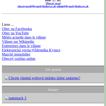
0948 717 101
Obecný úrad
obecnyurad@kysuckylieskovec.sk
admin@kysuckylieskovec.sk
Liens ...
Obec na Facebooku
Obec na YouTube
Météo actuelle dans le village
Village sur Wikipedia
Entreprises dans le village
Elektronická verzia týždenníka Kysuce
Marché immobilier
Obecný rozhlas online
Site gratuit
banner