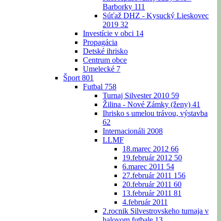
Barborky
111
Súťaž DHZ - Kysucký Lieskovec
2019
32
Investície v obci
14
Propagácia
Detské ihrisko
Centrum obce
Umelecké
7
Šport
801
Futbal
758
Turnaj Silvester 2010
59
Žilina - Nové Zámky (ženy)
41
Ihrisko s umelou trávou, výstavba
62
Internacionáli 2008
LLMF
18.marec 2012
66
19.február 2012
50
6.marec 2011
54
27.február 2011
156
20.február 2011
60
13.február 2011
81
4.február 2011
2.rocnik Silvestrovskeho turnaja v
halovom futbale
13