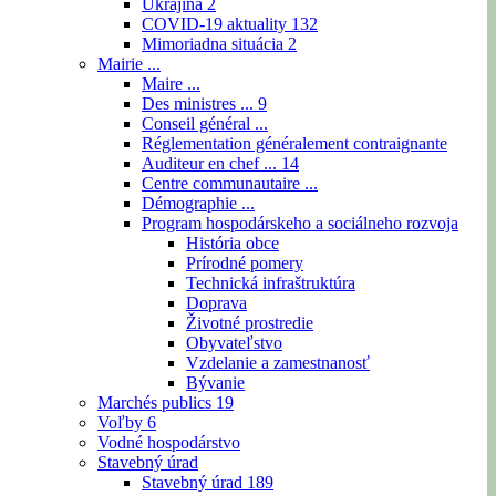
Ukrajina
2
COVID-19 aktuality
132
Mimoriadna situácia
2
Mairie ...
Maire ...
Des ministres ...
9
Conseil général ...
Réglementation généralement contraignante
Auditeur en chef ...
14
Centre communautaire ...
Démographie ...
Program hospodárskeho a sociálneho rozvoja
História obce
Prírodné pomery
Technická infraštruktúra
Doprava
Životné prostredie
Obyvateľstvo
Vzdelanie a zamestnanosť
Bývanie
Marchés publics
19
Voľby
6
Vodné hospodárstvo
Stavebný úrad
Stavebný úrad
189