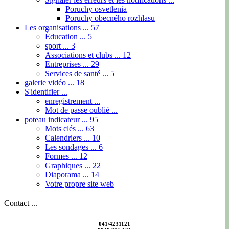
Poruchy osvetlenia
Poruchy obecného rozhlasu
Les organisations ...
57
Éducation ...
5
sport ...
3
Associations et clubs ...
12
Entreprises ...
29
Services de santé ...
5
galerie vidéo ...
18
S'identifier ...
enregistrement ...
Mot de passe oublié ...
poteau indicateur ...
95
Mots clés ...
63
Calendriers ...
10
Les sondages ...
6
Formes ...
12
Graphiques ...
22
Diaporama ...
14
Votre propre site web
Contact ...
041/4231121