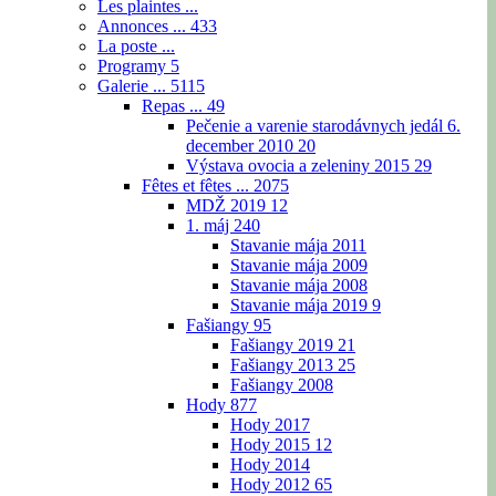
Les plaintes ...
Annonces ...
433
La poste ...
Programy
5
Galerie ...
5115
Repas ...
49
Pečenie a varenie starodávnych jedál 6.
december 2010
20
Výstava ovocia a zeleniny 2015
29
Fêtes et fêtes ...
2075
MDŽ 2019
12
1. máj
240
Stavanie mája 2011
Stavanie mája 2009
Stavanie mája 2008
Stavanie mája 2019
9
Fašiangy
95
Fašiangy 2019
21
Fašiangy 2013
25
Fašiangy 2008
Hody
877
Hody 2017
Hody 2015
12
Hody 2014
Hody 2012
65