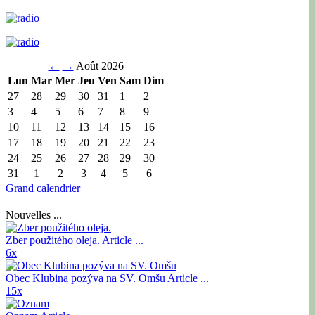
←
→
Août 2026
Lun
Mar
Mer
Jeu
Ven
Sam
Dim
27
28
29
30
31
1
2
3
4
5
6
7
8
9
10
11
12
13
14
15
16
17
18
19
20
21
22
23
24
25
26
27
28
29
30
31
1
2
3
4
5
6
Grand calendrier
|
Nouvelles ...
Zber použitého oleja.
Article ...
6x
Obec Klubina pozýva na SV. Omšu
Article ...
15x