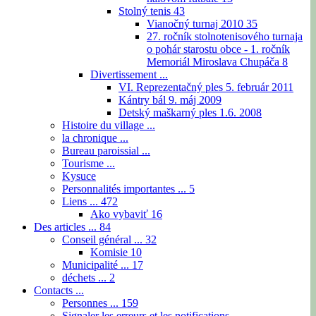
Stolný tenis
43
Vianočný turnaj 2010
35
27. ročník stolnotenisového turnaja
o pohár starostu obce - 1. ročník
Memoriál Miroslava Chupáča
8
Divertissement ...
VI. Reprezentačný ples 5. február 2011
Kántry bál 9. máj 2009
Detský maškarný ples 1.6. 2008
Histoire du village ...
la chronique ...
Bureau paroissial ...
Tourisme ...
Kysuce
Personnalités importantes ...
5
Liens ...
472
Ako vybaviť
16
Des articles ...
84
Conseil général ...
32
Komisie
10
Municipalité ...
17
déchets ...
2
Contacts ...
Personnes ...
159
Signaler les erreurs et les notifications ...