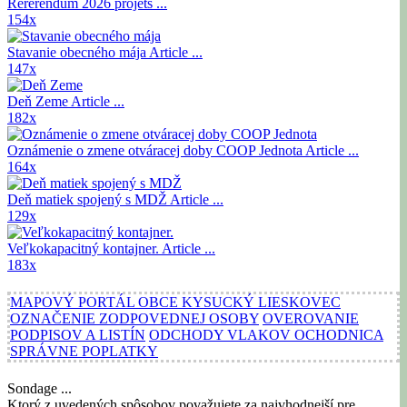
Rererendum 2026
projets ...
154x
Stavanie obecného mája
Article ...
147x
Deň Zeme
Article ...
182x
Oznámenie o zmene otváracej doby COOP Jednota
Article ...
164x
Deň matiek spojený s MDŽ
Article ...
129x
Veľkokapacitný kontajner.
Article ...
183x
MAPOVÝ PORTÁL OBCE KYSUCKÝ LIESKOVEC
OZNAČENIE ZODPOVEDNEJ OSOBY
OVEROVANIE
PODPISOV A LISTÍN
ODCHODY VLAKOV OCHODNICA
SPRÁVNE POPLATKY
Sondage ...
Ktorý z uvedených spôsobov považujete za najvhodnejší pre