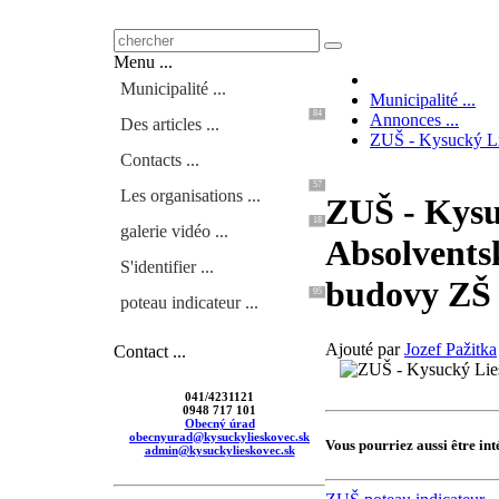
Menu ...
Municipalité ...
Municipalité ...
84
Annonces ...
Des articles ...
ZUŠ - Kysucký Li
Contacts ...
57
Les organisations ...
ZUŠ - Kysu
18
galerie vidéo ...
Absolventsk
S'identifier ...
budovy ZŠ
95
poteau indicateur ...
Ajouté par
Jozef Pažitka
Contact ...
041/4231121
0948 717 101
Obecný úrad
obecnyurad@kysuckylieskovec.sk
Vous pourriez aussi être int
admin@kysuckylieskovec.sk