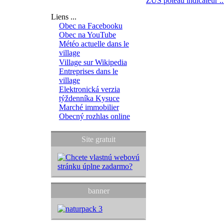
ZUŠ
poteau indicateur ..
Liens ...
Obec na Facebooku
Obec na YouTube
Météo actuelle dans le
village
Village sur Wikipedia
Entreprises dans le
village
Elektronická verzia
týždenníka Kysuce
Marché immobilier
Obecný rozhlas online
Site gratuit
banner