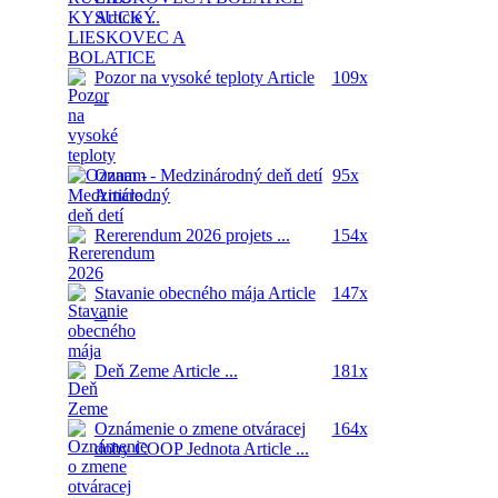
Article ...
Pozor na vysoké teploty
Article
109x
...
Oznam - Medzinárodný deň detí
95x
Article ...
Rererendum 2026
projets ...
154x
Stavanie obecného mája
Article
147x
...
Deň Zeme
Article ...
181x
Oznámenie o zmene otváracej
164x
doby COOP Jednota
Article ...