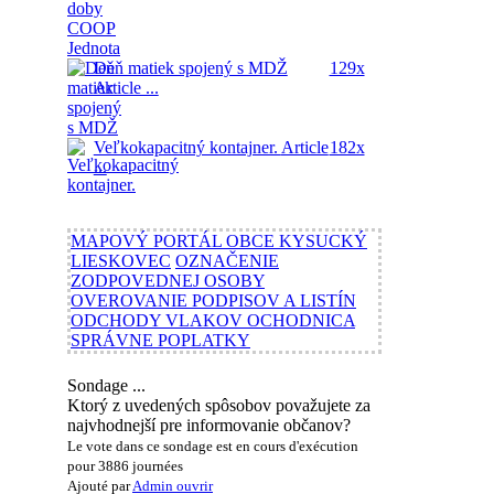
Deň matiek spojený s MDŽ
129x
Article ...
Veľkokapacitný kontajner.
Article
182x
...
MAPOVÝ PORTÁL OBCE KYSUCKÝ
LIESKOVEC
OZNAČENIE
ZODPOVEDNEJ OSOBY
OVEROVANIE PODPISOV A LISTÍN
ODCHODY VLAKOV OCHODNICA
SPRÁVNE POPLATKY
Sondage ...
Ktorý z uvedených spôsobov považujete za
najvhodnejší pre informovanie občanov?
Le vote dans ce sondage est en cours d'exécution
pour 3886 journées
Ajouté par
Admin
ouvrir