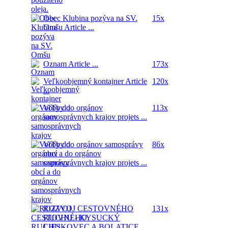
Obec Klubina pozýva na SV.
15x
Omšu
Article ...
Oznam
Article ...
173x
Veľkoobjemný kontajner
Article
120x
...
Voľby do orgánov
113x
samosprávnych krajov
projets ...
Voľby do orgánov samosprávy
86x
obcí a do orgánov
samosprávnych krajov
projets ...
ROZVOJ CESTOVNÉHO
131x
RUCHU - KYSUCKÝ
LIESKOVEC A BOLATICE