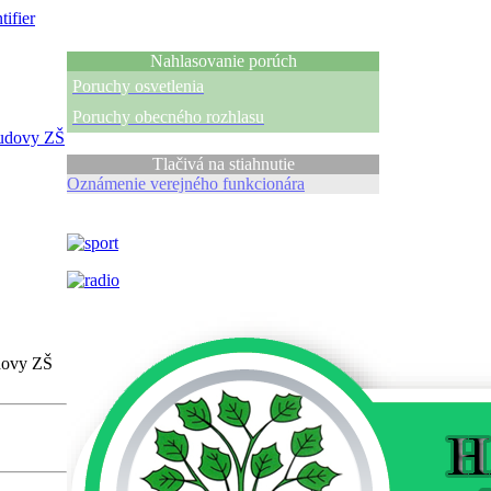
tifier
Nahlasovanie porúch
Poruchy osvetlenia
Poruchy obecného rozhlasu
budovy ZŠ
Tlačivá na stiahnutie
Oznámenie verejného funkcionára