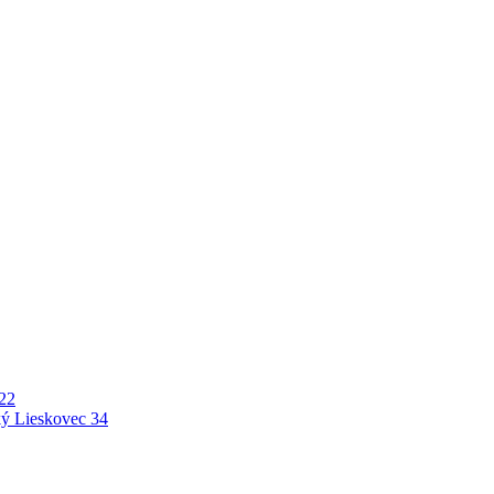
22
ý Lieskovec
34