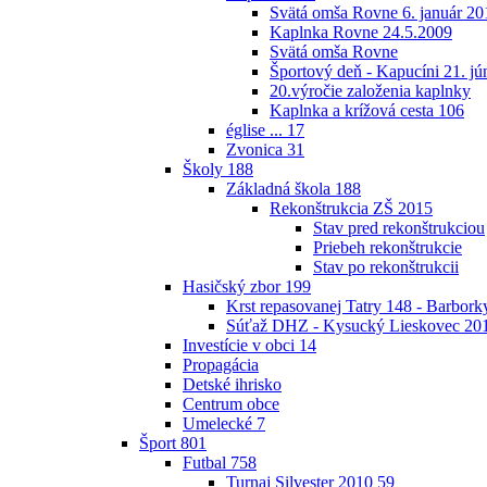
Svätá omša Rovne 6. január 20
Kaplnka Rovne 24.5.2009
Svätá omša Rovne
Športový deň - Kapucíni 21. jú
20.výročie založenia kaplnky
Kaplnka a krížová cesta
106
église ...
17
Zvonica
31
Školy
188
Základná škola
188
Rekonštrukcia ZŠ 2015
Stav pred rekonštrukciou
Priebeh rekonštrukcie
Stav po rekonštrukcii
Hasičský zbor
199
Krst repasovanej Tatry 148 - Barbor
Súťaž DHZ - Kysucký Lieskovec 20
Investície v obci
14
Propagácia
Detské ihrisko
Centrum obce
Umelecké
7
Šport
801
Futbal
758
Turnaj Silvester 2010
59