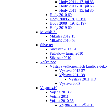
Hody 2011 - 17. júl
88
Hody 2011 - 16. júl
65
Hody 2011 - 15. júl
30
Hody 2010
69
Hody 2009 - 18. júl
190
Hody 2008 - 19. júl
197
Hody 2019
60
Mikuláš
71
Mikuláš 2012
15
Mikuláš 2010
56
Silvester
Silvester 2012
14
Futbalový turnaj 2010
Silvester 2010
Veľká noc
Výstava veľkonočných kraslíc a dekor
Výstava 2012
57
Výstava 2011
38
Výstava 2011 KD
Výstava 2008
Vojana
410
Vojana 2013
7
Vojana 2011
Vojana 2010
36
Vojana 2010 Pleš 26.6.