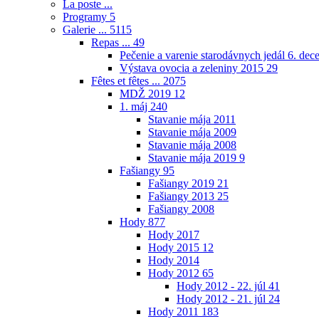
La poste ...
Programy
5
Galerie ...
5115
Repas ...
49
Pečenie a varenie starodávnych jedál 6. de
Výstava ovocia a zeleniny 2015
29
Fêtes et fêtes ...
2075
MDŽ 2019
12
1. máj
240
Stavanie mája 2011
Stavanie mája 2009
Stavanie mája 2008
Stavanie mája 2019
9
Fašiangy
95
Fašiangy 2019
21
Fašiangy 2013
25
Fašiangy 2008
Hody
877
Hody 2017
Hody 2015
12
Hody 2014
Hody 2012
65
Hody 2012 - 22. júl
41
Hody 2012 - 21. júl
24
Hody 2011
183