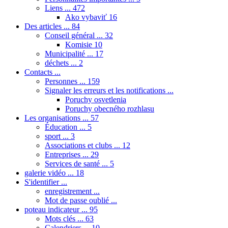
Liens ...
472
Ako vybaviť
16
Des articles ...
84
Conseil général ...
32
Komisie
10
Municipalité ...
17
déchets ...
2
Contacts ...
Personnes ...
159
Signaler les erreurs et les notifications ...
Poruchy osvetlenia
Poruchy obecného rozhlasu
Les organisations ...
57
Éducation ...
5
sport ...
3
Associations et clubs ...
12
Entreprises ...
29
Services de santé ...
5
galerie vidéo ...
18
S'identifier ...
enregistrement ...
Mot de passe oublié ...
poteau indicateur ...
95
Mots clés ...
63
Calendriers ...
10