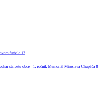
alovom futbale
13
o pohár starostu obce - 1. ročník Memoriál Miroslava Chupáča
8