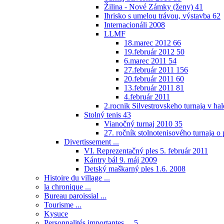
Žilina - Nové Zámky (ženy)
41
Ihrisko s umelou trávou, výstavba
62
Internacionáli 2008
LLMF
18.marec 2012
66
19.február 2012
50
6.marec 2011
54
27.február 2011
156
20.február 2011
60
13.február 2011
81
4.február 2011
2.rocnik Silvestrovskeho turnaja v h
Stolný tenis
43
Vianočný turnaj 2010
35
27. ročník stolnotenisového turnaja 
Divertissement ...
VI. Reprezentačný ples 5. február 2011
Kántry bál 9. máj 2009
Detský maškarný ples 1.6. 2008
Histoire du village ...
la chronique ...
Bureau paroissial ...
Tourisme ...
Kysuce
Personnalités importantes ...
5