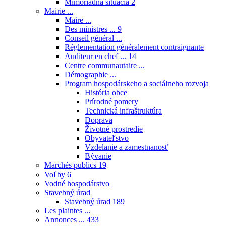
Mimoriadna situácia
2
Mairie ...
Maire ...
Des ministres ...
9
Conseil général ...
Réglementation généralement contraignante
Auditeur en chef ...
14
Centre communautaire ...
Démographie ...
Program hospodárskeho a sociálneho rozvoja
História obce
Prírodné pomery
Technická infraštruktúra
Doprava
Životné prostredie
Obyvateľstvo
Vzdelanie a zamestnanosť
Bývanie
Marchés publics
19
Voľby
6
Vodné hospodárstvo
Stavebný úrad
Stavebný úrad
189
Les plaintes ...
Annonces ...
433