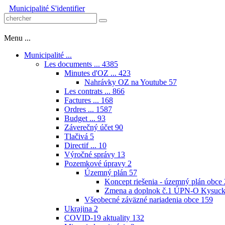
Municipalité
S'identifier
Menu ...
Municipalité ...
Les documents ...
4385
Minutes d'OZ ...
423
Nahrávky OZ na Youtube
57
Les contrats ...
866
Factures ...
168
Ordres ...
1587
Budget ...
93
Záverečný účet
90
Tlačivá
5
Directif ...
10
Výročné správy
13
Pozemkové úpravy
2
Územný plán
57
Koncept riešenia - územný plán obce
Zmena a doplnok č.1 ÚPN-O Kysuck
Všeobecné záväzné nariadenia obce
159
Ukrajina
2
COVID-19 aktuality
132