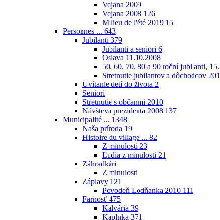
Vojana 2009
Vojana 2008
126
Milieu de l'été 2019
15
Personnes ...
643
Jubilanti
379
Jubilanti a seniori
6
Oslava 11.10.2008
50, 60, 70, 80 a 90 roční jubilanti, 15
Stretnutie jubilantov a dôchodcov 20
Uvítanie detí do života
2
Seniori
Stretnutie s občanmi 2010
Návšteva prezidenta 2008
137
Municipalité ...
1348
Naša príroda
19
Histoire du village ...
82
Z minulosti
23
Ľudia z minulosti
21
Záhradkári
Z minulosti
Záplavy
121
Povodeň Lodňanka 2010
111
Farnosť
475
Kalvária
39
Kaplnka
371