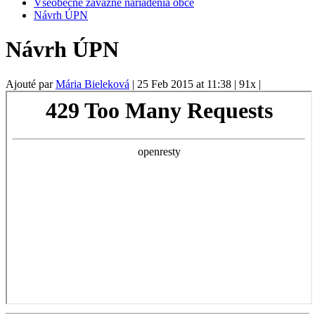
Všeobecné záväzné nariadenia obce
Návrh ÚPN
Návrh ÚPN
Ajouté par
Mária Bieleková
|
25 Feb 2015 at 11:38
|
91x
|