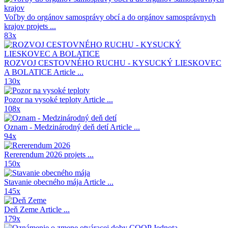
Voľby do orgánov samosprávy obcí a do orgánov samosprávnych
krajov
projets ...
83x
ROZVOJ CESTOVNÉHO RUCHU - KYSUCKÝ LIESKOVEC
A BOLATICE
Article ...
130x
Pozor na vysoké teploty
Article ...
108x
Oznam - Medzinárodný deň detí
Article ...
94x
Rererendum 2026
projets ...
150x
Stavanie obecného mája
Article ...
145x
Deň Zeme
Article ...
179x