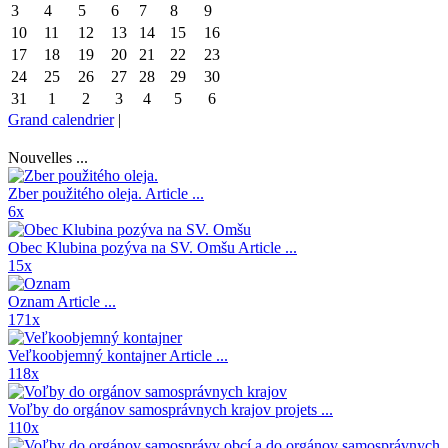
3
4
5
6
7
8
9
10
11
12
13
14
15
16
17
18
19
20
21
22
23
24
25
26
27
28
29
30
31
1
2
3
4
5
6
Grand calendrier
|
Nouvelles ...
Zber použitého oleja.
Article ...
6x
Obec Klubina pozýva na SV. Omšu
Article ...
15x
Oznam
Article ...
171x
Veľkoobjemný kontajner
Article ...
118x
Voľby do orgánov samosprávnych krajov
projets ...
110x