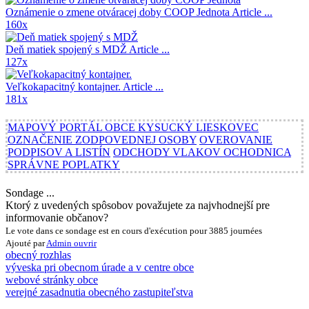
Oznámenie o zmene otváracej doby COOP Jednota
Article ...
160x
Deň matiek spojený s MDŽ
Article ...
127x
Veľkokapacitný kontajner.
Article ...
181x
MAPOVÝ PORTÁL OBCE KYSUCKÝ LIESKOVEC
OZNAČENIE ZODPOVEDNEJ OSOBY
OVEROVANIE
PODPISOV A LISTÍN
ODCHODY VLAKOV OCHODNICA
SPRÁVNE POPLATKY
Sondage ...
Ktorý z uvedených spôsobov považujete za najvhodnejší pre
informovanie občanov?
Le vote dans ce sondage est en cours d'exécution pour 3885 journées
Ajouté par
Admin
ouvrir
obecný rozhlas
výveska pri obecnom úrade a v centre obce
webové stránky obce
verejné zasadnutia obecného zastupiteľstva