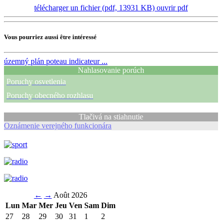
télécharger un fichier (pdf, 13931 KB)
ouvrir pdf
Vous pourriez aussi être intéressé
územný plán
poteau indicateur ...
Nahlasovanie porúch
Poruchy osvetlenia
Poruchy obecného rozhlasu
Tlačivá na stiahnutie
Oznámenie verejného funkcionára
←
→
Août 2026
Lun
Mar
Mer
Jeu
Ven
Sam
Dim
27
28
29
30
31
1
2