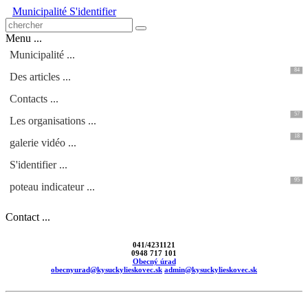
Municipalité
S'identifier
Menu ...
Municipalité ...
84
Des articles ...
Contacts ...
57
Les organisations ...
18
galerie vidéo ...
S'identifier ...
95
poteau indicateur ...
Contact ...
041/4231121
0948 717 101
Obecný úrad
obecnyurad@kysuckylieskovec.sk
admin@kysuckylieskovec.sk