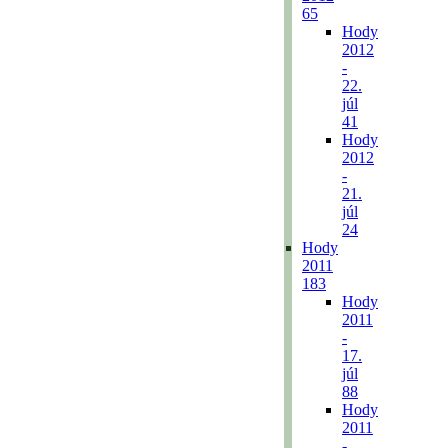
65
Hody
2012
-
22.
júl
41
Hody
2012
-
21.
júl
24
Hody
2011
183
Hody
2011
-
17.
júl
88
Hody
2011
-