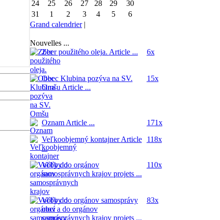
24
25
26
27
28
29
30
31
1
2
3
4
5
6
Grand calendrier
|
Nouvelles ...
Zber použitého oleja.
Article ...
6x
Obec Klubina pozýva na SV.
15x
Omšu
Article ...
Oznam
Article ...
171x
Veľkoobjemný kontajner
Article
118x
...
Voľby do orgánov
110x
samosprávnych krajov
projets ...
Voľby do orgánov samosprávy
83x
obcí a do orgánov
samosprávnych krajov
projets ...