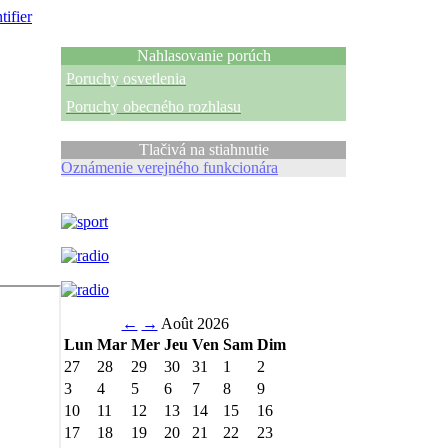
tifier
Nahlasovanie porúch
Poruchy osvetlenia
Poruchy obecného rozhlasu
Tlačivá na stiahnutie
Oznámenie verejného funkcionára
←
→
Août 2026
Lun
Mar
Mer
Jeu
Ven
Sam
Dim
27
28
29
30
31
1
2
3
4
5
6
7
8
9
10
11
12
13
14
15
16
17
18
19
20
21
22
23