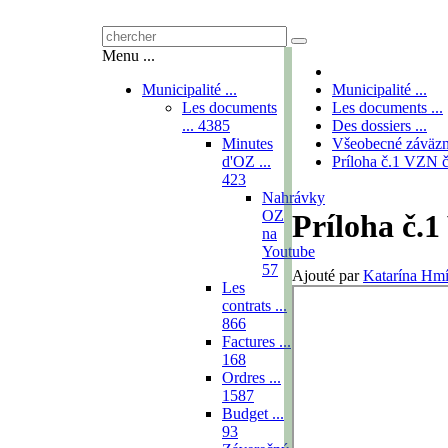
Menu ...
Municipalité ...
Municipalité ...
Les documents
Les documents ...
...
4385
Des dossiers ...
Minutes
Všeobecné záväzn
d'OZ ...
Príloha č.1 VZN 
423
Nahrávky
OZ
Príloha č.
na
Youtube
57
Ajouté par
Katarína Hm
Les
contrats ...
866
Factures ...
168
Ordres ...
1587
Budget ...
93