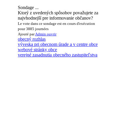
Sondage ...
Ktorý z uvedených spôsobov považujete za
najvhodnejší pre informovanie občanov?
Le vote dans ce sondage est en cours d'exécution
pour 3885 journées
Ajouté par
Admin
ouvrir
obecný rozhlas
výveska pri obecnom úrade a v centre obce
webové stránky obce
verejné zasadnutia obecného zastupiteľstva