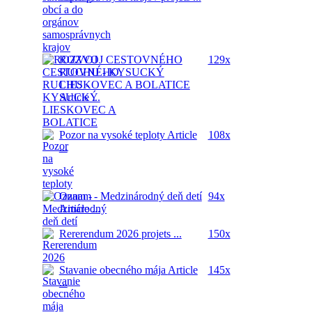
ROZVOJ CESTOVNÉHO
129x
RUCHU - KYSUCKÝ
LIESKOVEC A BOLATICE
Article ...
Pozor na vysoké teploty
Article
108x
...
Oznam - Medzinárodný deň detí
94x
Article ...
Rererendum 2026
projets ...
150x
Stavanie obecného mája
Article
145x
...