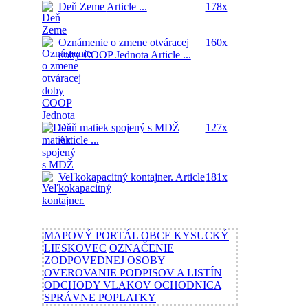
Deň Zeme
Article ...
178x
Oznámenie o zmene otváracej
160x
doby COOP Jednota
Article ...
Deň matiek spojený s MDŽ
127x
Article ...
Veľkokapacitný kontajner.
Article
181x
...
MAPOVÝ PORTÁL OBCE KYSUCKÝ
LIESKOVEC
OZNAČENIE
ZODPOVEDNEJ OSOBY
OVEROVANIE PODPISOV A LISTÍN
ODCHODY VLAKOV OCHODNICA
SPRÁVNE POPLATKY