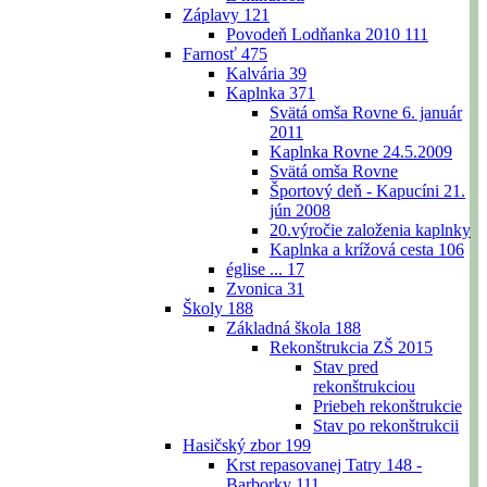
Záplavy
121
Povodeň Lodňanka 2010
111
Farnosť
475
Kalvária
39
Kaplnka
371
Svätá omša Rovne 6. január
2011
Kaplnka Rovne 24.5.2009
Svätá omša Rovne
Športový deň - Kapucíni 21.
jún 2008
20.výročie založenia kaplnky
Kaplnka a krížová cesta
106
église ...
17
Zvonica
31
Školy
188
Základná škola
188
Rekonštrukcia ZŠ 2015
Stav pred
rekonštrukciou
Priebeh rekonštrukcie
Stav po rekonštrukcii
Hasičský zbor
199
Krst repasovanej Tatry 148 -
Barborky
111