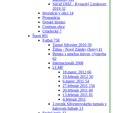
Súťaž DHZ - Kysucký Lieskovec
2019
32
Investície v obci
14
Propagácia
Detské ihrisko
Centrum obce
Umelecké
7
Šport
801
Futbal
758
Turnaj Silvester 2010
59
Žilina - Nové Zámky (ženy)
41
Ihrisko s umelou trávou, výstavba
62
Internacionáli 2008
LLMF
18.marec 2012
66
19.február 2012
50
6.marec 2011
54
27.február 2011
156
20.február 2011
60
13.február 2011
81
4.február 2011
2.rocnik Silvestrovskeho turnaja v
halovom futbale
13
Stolný tenis
43