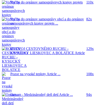
Voľby do orgánov samosprávnych krajov
projets
110x
...
Voľby do orgánov samosprávy obcí a do orgánov
82x
samosprávnych krajov
projets ...
ROZVOJ CESTOVNÉHO RUCHU -
129x
KYSUCKÝ LIESKOVEC A BOLATICE
Article
...
Pozor na vysoké teploty
Article ...
108x
Oznam - Medzinárodný deň detí
Article ...
94x