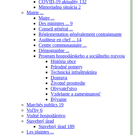
COVID-19 aktuality
132
Mimoriadna situácia
2
Mairie ...
Maire ...
Des ministres ...
9
Conseil général ...
Réglementation généralement contraignante
Auditeur en chef ...
14
Centre communautaire ...
Démographie ...
Program hospodárskeho a sociálneho rozvoja
História obce
Prírodné pomery
Technická infraštruktúra
Doprava
Životné prostredie
Obyvateľstvo
Vzdelanie a zamestnanosť
Bývanie
Marchés publics
19
Voľby
6
Vodné hospodárstvo
Stavebný úrad
Stavebný úrad
189
Les plaintes ...