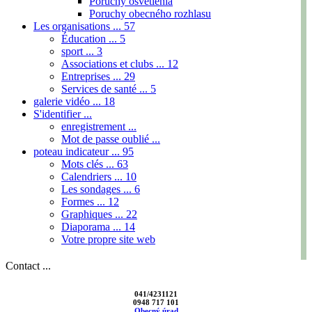
Poruchy osvetlenia
Poruchy obecného rozhlasu
Les organisations ...
57
Éducation ...
5
sport ...
3
Associations et clubs ...
12
Entreprises ...
29
Services de santé ...
5
galerie vidéo ...
18
S'identifier ...
enregistrement ...
Mot de passe oublié ...
poteau indicateur ...
95
Mots clés ...
63
Calendriers ...
10
Les sondages ...
6
Formes ...
12
Graphiques ...
22
Diaporama ...
14
Votre propre site web
Contact ...
041/4231121
0948 717 101
Obecný úrad