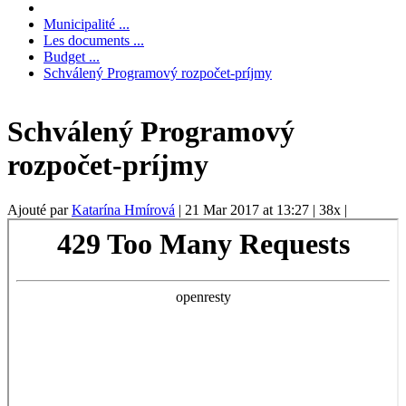
Municipalité ...
Les documents ...
Budget ...
Schválený Programový rozpočet-príjmy
Schválený Programový
rozpočet-príjmy
Ajouté par
Katarína Hmírová
|
21 Mar 2017 at 13:27
|
38x
|