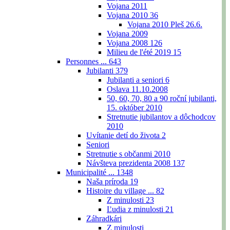
Vojana 2011
Vojana 2010
36
Vojana 2010 Pleš 26.6.
Vojana 2009
Vojana 2008
126
Milieu de l'été 2019
15
Personnes ...
643
Jubilanti
379
Jubilanti a seniori
6
Oslava 11.10.2008
50, 60, 70, 80 a 90 roční jubilanti,
15. október 2010
Stretnutie jubilantov a dôchodcov
2010
Uvítanie detí do života
2
Seniori
Stretnutie s občanmi 2010
Návšteva prezidenta 2008
137
Municipalité ...
1348
Naša príroda
19
Histoire du village ...
82
Z minulosti
23
Ľudia z minulosti
21
Záhradkári
Z minulosti