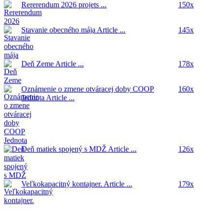
Rererendum 2026
projets ...
150x
Stavanie obecného mája
Article ...
145x
Deň Zeme
Article ...
178x
Oznámenie o zmene otváracej doby COOP
160x
Jednota
Article ...
Deň matiek spojený s MDŽ
Article ...
126x
Veľkokapacitný kontajner.
Article ...
179x