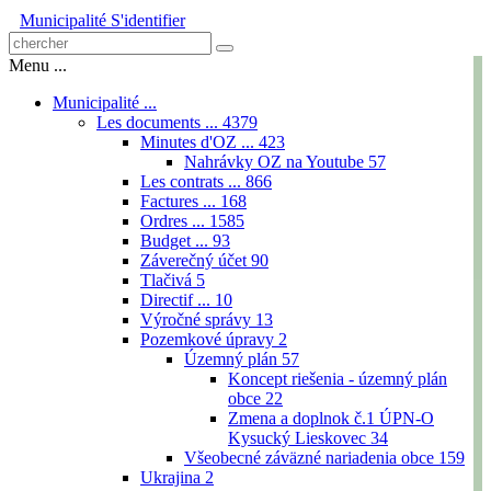
Municipalité
S'identifier
Menu ...
Municipalité ...
Les documents ...
4379
Minutes d'OZ ...
423
Nahrávky OZ na Youtube
57
Les contrats ...
866
Factures ...
168
Ordres ...
1585
Budget ...
93
Záverečný účet
90
Tlačivá
5
Directif ...
10
Výročné správy
13
Pozemkové úpravy
2
Územný plán
57
Koncept riešenia - územný plán
obce
22
Zmena a doplnok č.1 ÚPN-O
Kysucký Lieskovec
34
Všeobecné záväzné nariadenia obce
159
Ukrajina
2