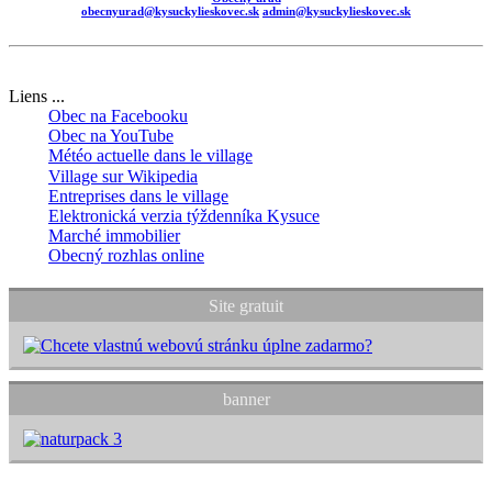
obecnyurad@kysuckylieskovec.sk
admin@kysuckylieskovec.sk
Liens ...
Obec na Facebooku
Obec na YouTube
Météo actuelle dans le village
Village sur Wikipedia
Entreprises dans le village
Elektronická verzia týždenníka Kysuce
Marché immobilier
Obecný rozhlas online
Site gratuit
banner