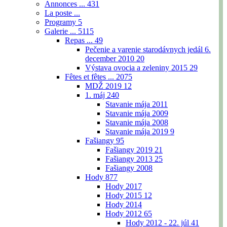
Annonces ...
431
La poste ...
Programy
5
Galerie ...
5115
Repas ...
49
Pečenie a varenie starodávnych jedál 6.
december 2010
20
Výstava ovocia a zeleniny 2015
29
Fêtes et fêtes ...
2075
MDŽ 2019
12
1. máj
240
Stavanie mája 2011
Stavanie mája 2009
Stavanie mája 2008
Stavanie mája 2019
9
Fašiangy
95
Fašiangy 2019
21
Fašiangy 2013
25
Fašiangy 2008
Hody
877
Hody 2017
Hody 2015
12
Hody 2014
Hody 2012
65
Hody 2012 - 22. júl
41