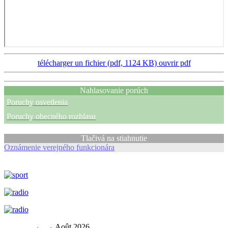
télécharger un fichier (pdf, 1124 KB)
ouvrir pdf
Nahlasovanie porúch
Poruchy osvetlenia
Poruchy obecného rozhlasu
Tlačivá na stiahnutie
Oznámenie verejného funkcionára
←
→
Août 2026