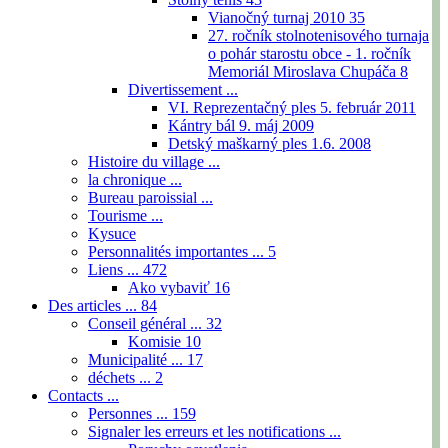
Vianočný turnaj 2010
35
27. ročník stolnotenisového turnaja
o pohár starostu obce - 1. ročník
Memoriál Miroslava Chupáča
8
Divertissement ...
VI. Reprezentačný ples 5. február 2011
Kántry bál 9. máj 2009
Detský maškarný ples 1.6. 2008
Histoire du village ...
la chronique ...
Bureau paroissial ...
Tourisme ...
Kysuce
Personnalités importantes ...
5
Liens ...
472
Ako vybaviť
16
Des articles ...
84
Conseil général ...
32
Komisie
10
Municipalité ...
17
déchets ...
2
Contacts ...
Personnes ...
159
Signaler les erreurs et les notifications ...