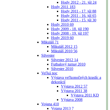
Hody 2012 - 21. júl
24
Hody 2011
183
Hody 2011 - 17. júl
88
Hody 2011 - 16. júl
65
Hody 2011 - 15. júl
30
Hody 2010
69
Hody 2009 - 18. júl
190
Hody 2008 - 19. júl
197
Hody 2019
60
Mikuláš
71
Mikuláš 2012
15
Mikuláš 2010
56
Silvester
Silvester 2012
14
Futbalový turnaj 2010
Silvester 2010
Veľká noc
Výstava veľkonočných kraslíc a
dekorácií
Výstava 2012
57
Výstava 2011
38
Výstava 2011 KD
Výstava 2008
Vojana
410
Vojana 2013
7