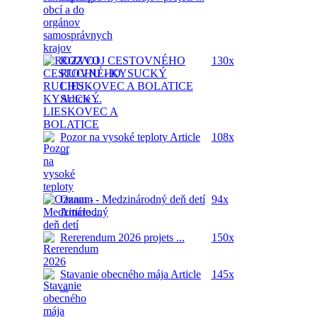
ROZVOJ CESTOVNÉHO
130x
RUCHU - KYSUCKÝ
LIESKOVEC A BOLATICE
Article ...
Pozor na vysoké teploty
Article
108x
...
Oznam - Medzinárodný deň detí
94x
Article ...
Rererendum 2026
projets ...
150x
Stavanie obecného mája
Article
145x
...