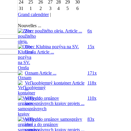
24
25
26
27
28
29
30
31
1
2
3
4
5
6
Grand calendrier
|
Nouvelles ...
Zber použitého oleja.
Article ...
6x
Obec Klubina pozýva na SV.
15x
Omšu
Article ...
Oznam
Article ...
171x
Veľkoobjemný kontajner
Article
118x
...
Voľby do orgánov
110x
samosprávnych krajov
projets ...
Voľby do orgánov samosprávy
83x
obcí a do orgánov
samosprávnych krajov
projets ...