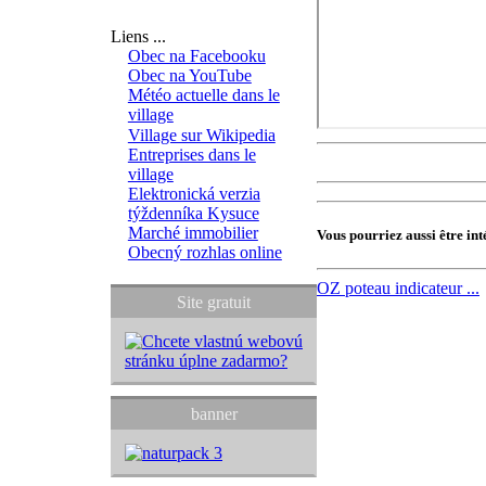
Liens ...
Obec na Facebooku
Obec na YouTube
Météo actuelle dans le
village
Village sur Wikipedia
Entreprises dans le
village
Elektronická verzia
týždenníka Kysuce
Marché immobilier
Vous pourriez aussi être int
Obecný rozhlas online
OZ
poteau indicateur ...
Site gratuit
banner