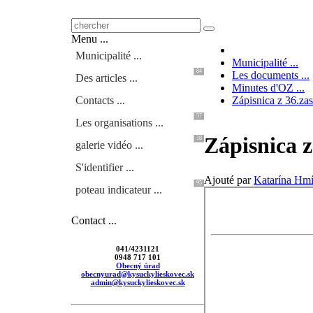
Menu ...
Municipalité ...
Municipalité ...
84
Les documents ...
Des articles ...
Minutes d'OZ ...
Contacts ...
Zápisnica z 36.za
57
Les organisations ...
Zápisnica 
18
galerie vidéo ...
S'identifier ...
Ajouté par
Katarína Hm
95
poteau indicateur ...
Contact ...
041/4231121
0948 717 101
Obecný úrad
obecnyurad@kysuckylieskovec.sk
admin@kysuckylieskovec.sk