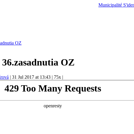
Municipalité
S'iden
sadnutia OZ
z 36.zasadnutia OZ
írová
|
31 Jul 2017 at 13:43
|
75x
|