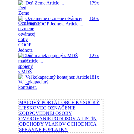
Deň Zeme
Article ...
179x
Oznámenie o zmene otváracej
160x
doby COOP Jednota
Article ...
Deň matiek spojený s MDŽ
127x
Article ...
Veľkokapacitný kontajner.
Article
181x
...
MAPOVÝ PORTÁL OBCE KYSUCKÝ
LIESKOVEC
OZNAČENIE
ZODPOVEDNEJ OSOBY
OVEROVANIE PODPISOV A LISTÍN
ODCHODY VLAKOV OCHODNICA
SPRÁVNE POPLATKY