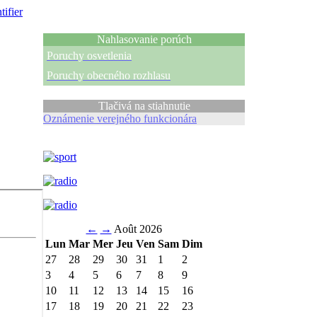
tifier
Nahlasovanie porúch
Poruchy osvetlenia
Poruchy obecného rozhlasu
Tlačivá na stiahnutie
Oznámenie verejného funkcionára
←
→
Août 2026
Lun
Mar
Mer
Jeu
Ven
Sam
Dim
27
28
29
30
31
1
2
3
4
5
6
7
8
9
10
11
12
13
14
15
16
17
18
19
20
21
22
23