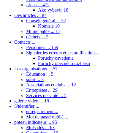
Liens ...
472
Ako vybaviť
16
Des articles ...
84
Conseil général ...
32
Komisie
10
Municipalité ...
17
déchets ...
2
Contacts ...
Personnes ...
159
Signaler les erreurs et les notifications ...
Poruchy osvetlenia
Poruchy obecného rozhlasu
Les organisations ...
57
Éducation ...
5
sport ...
3
Associations et clubs ...
12
Entreprises ...
29
Services de santé ...
5
galerie vidéo ...
18
S'identifier ...
enregistrement ...
Mot de passe oublié ...
poteau indicateur ...
95
Mots clés ...
63
Calendriers ...
10