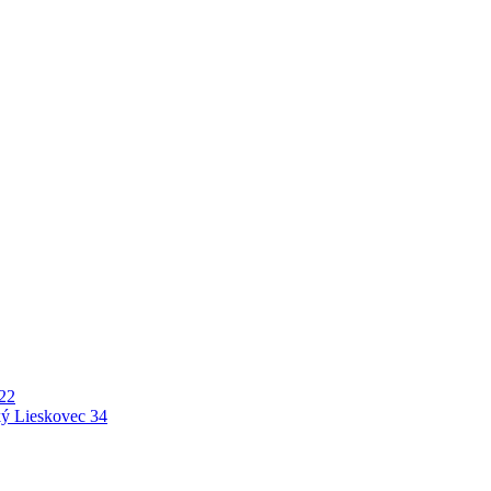
22
ý Lieskovec
34