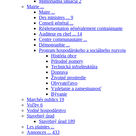
Mimoriadna situácia
2
Mairie ...
Maire ...
Des ministres ...
9
Conseil général ...
Réglementation généralement contraignante
Auditeur en chef ...
14
Centre communautaire ...
Démographie ...
Program hospodárskeho a sociálneho rozvoja
História obce
Prírodné pomery
Technická infraštruktúra
Doprava
Životné prostredie
Obyvateľstvo
Vzdelanie a zamestnanosť
Bývanie
Marchés publics
19
Voľby
6
Vodné hospodárstvo
Stavebný úrad
Stavebný úrad
189
Les plaintes ...
Annonces ...
433