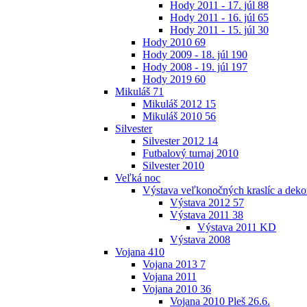
Hody 2011 - 17. júl
88
Hody 2011 - 16. júl
65
Hody 2011 - 15. júl
30
Hody 2010
69
Hody 2009 - 18. júl
190
Hody 2008 - 19. júl
197
Hody 2019
60
Mikuláš
71
Mikuláš 2012
15
Mikuláš 2010
56
Silvester
Silvester 2012
14
Futbalový turnaj 2010
Silvester 2010
Veľká noc
Výstava veľkonočných kraslíc a dekor
Výstava 2012
57
Výstava 2011
38
Výstava 2011 KD
Výstava 2008
Vojana
410
Vojana 2013
7
Vojana 2011
Vojana 2010
36
Vojana 2010 Pleš 26.6.