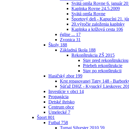
Svätá omša Rovne 6. január 20
Kaplnka Rovne 24.5.2009
Svätá omša Rovne
Športový deň - Kapucíni 21. jú
20.výročie založenia kaplnky
Kaplnka a krížová cesta
106
église ...
17
Zvonica
31
Školy
188
Základná škola
188
Rekonštrukcia ZŠ 2015
Stav pred rekonštrukciou
Priebeh rekonštrukcie
Stav po rekonštrukcii
Hasičský zbor
199
Krst repasovanej Tatry 148 - Barbor
Súťaž DHZ - Kysucký Lieskovec 20
Investície v obci
14
Propagácia
Detské ihrisko
Centrum obce
Umelecké
7
Šport
801
Futbal
758
Turnaj Silvester 2010
59