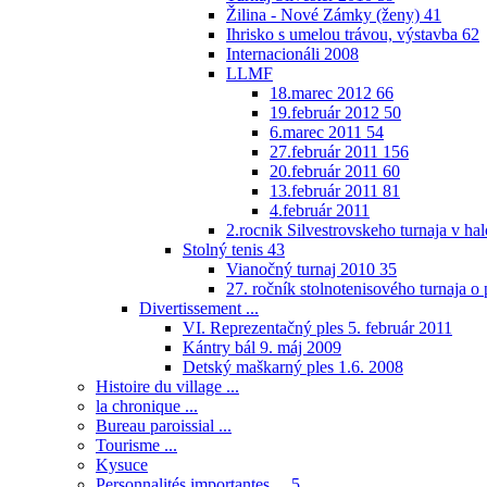
Žilina - Nové Zámky (ženy)
41
Ihrisko s umelou trávou, výstavba
62
Internacionáli 2008
LLMF
18.marec 2012
66
19.február 2012
50
6.marec 2011
54
27.február 2011
156
20.február 2011
60
13.február 2011
81
4.február 2011
2.rocnik Silvestrovskeho turnaja v h
Stolný tenis
43
Vianočný turnaj 2010
35
27. ročník stolnotenisového turnaja 
Divertissement ...
VI. Reprezentačný ples 5. február 2011
Kántry bál 9. máj 2009
Detský maškarný ples 1.6. 2008
Histoire du village ...
la chronique ...
Bureau paroissial ...
Tourisme ...
Kysuce
Personnalités importantes ...
5