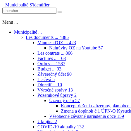
Municipalité
S'identifier
Menu ...
Municipalité ...
Les documents ...
4385
Minutes d'OZ ...
423
Nahrávky OZ na Youtube
57
Les contrats ...
866
Factures ...
168
Ordres ...
1587
Budget ...
93
Záverečný účet
90
Tlačivá
5
Directif ...
10
Výročné správy
13
Pozemkové úpravy
2
Územný plán
57
Koncept riešenia - územný plán obce
Zmena a doplnok č.1 ÚPN-O Kysuck
Všeobecné záväzné nariadenia obce
159
Ukrajina
2
COVID-19 aktuality
132