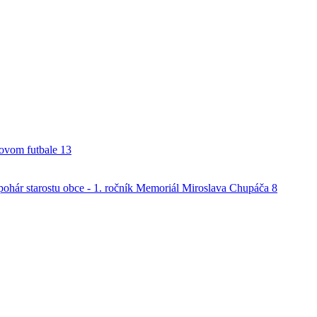
alovom futbale
13
o pohár starostu obce - 1. ročník Memoriál Miroslava Chupáča
8