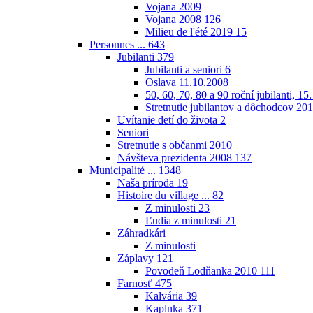
Vojana 2009
Vojana 2008
126
Milieu de l'été 2019
15
Personnes ...
643
Jubilanti
379
Jubilanti a seniori
6
Oslava 11.10.2008
50, 60, 70, 80 a 90 roční jubilanti, 15
Stretnutie jubilantov a dôchodcov 20
Uvítanie detí do života
2
Seniori
Stretnutie s občanmi 2010
Návšteva prezidenta 2008
137
Municipalité ...
1348
Naša príroda
19
Histoire du village ...
82
Z minulosti
23
Ľudia z minulosti
21
Záhradkári
Z minulosti
Záplavy
121
Povodeň Lodňanka 2010
111
Farnosť
475
Kalvária
39
Kaplnka
371