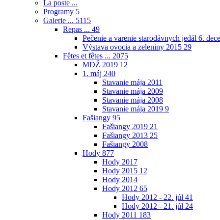
La poste ...
Programy
5
Galerie ...
5115
Repas ...
49
Pečenie a varenie starodávnych jedál 6. de
Výstava ovocia a zeleniny 2015
29
Fêtes et fêtes ...
2075
MDŽ 2019
12
1. máj
240
Stavanie mája 2011
Stavanie mája 2009
Stavanie mája 2008
Stavanie mája 2019
9
Fašiangy
95
Fašiangy 2019
21
Fašiangy 2013
25
Fašiangy 2008
Hody
877
Hody 2017
Hody 2015
12
Hody 2014
Hody 2012
65
Hody 2012 - 22. júl
41
Hody 2012 - 21. júl
24
Hody 2011
183