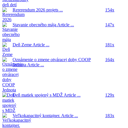
Rererendum 2026
projets ...
154x
Stavanie obecného mája
Article ...
147x
Deň Zeme
Article ...
181x
Oznámenie o zmene otváracej doby COOP
164x
Jednota
Article ...
Deň matiek spojený s MDŽ
Article ...
129x
Veľkokapacitný kontajner.
Article ...
183x