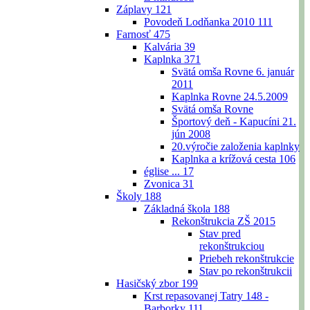
Záplavy
121
Povodeň Lodňanka 2010
111
Farnosť
475
Kalvária
39
Kaplnka
371
Svätá omša Rovne 6. január
2011
Kaplnka Rovne 24.5.2009
Svätá omša Rovne
Športový deň - Kapucíni 21.
jún 2008
20.výročie založenia kaplnky
Kaplnka a krížová cesta
106
église ...
17
Zvonica
31
Školy
188
Základná škola
188
Rekonštrukcia ZŠ 2015
Stav pred
rekonštrukciou
Priebeh rekonštrukcie
Stav po rekonštrukcii
Hasičský zbor
199
Krst repasovanej Tatry 148 -
Barborky
111