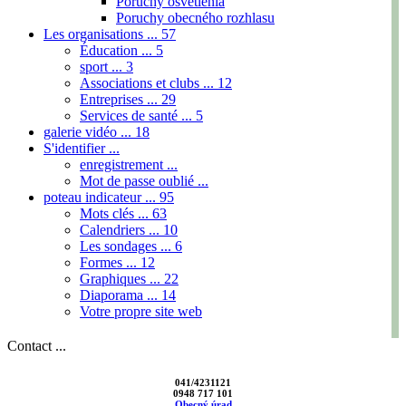
Poruchy osvetlenia
Poruchy obecného rozhlasu
Les organisations ...
57
Éducation ...
5
sport ...
3
Associations et clubs ...
12
Entreprises ...
29
Services de santé ...
5
galerie vidéo ...
18
S'identifier ...
enregistrement ...
Mot de passe oublié ...
poteau indicateur ...
95
Mots clés ...
63
Calendriers ...
10
Les sondages ...
6
Formes ...
12
Graphiques ...
22
Diaporama ...
14
Votre propre site web
Contact ...
041/4231121
0948 717 101
Obecný úrad