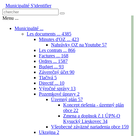
Municipalité
S'identifier
Menu ...
Municipalité ...
Les documents ...
4385
Minutes d'OZ ...
423
Nahrávky OZ na Youtube
57
Les contrats ...
866
Factures ...
168
Ordres ...
1587
Budget ...
93
Záverečný účet
90
Tlačivá
5
Directif ...
10
Výročné správy
13
Pozemkové úpravy
2
Územný plán
57
Koncept riešenia - územný plán
obce
22
Zmena a doplnok č.1 ÚPN-O
Kysucký Lieskovec
34
Všeobecné záväzné nariadenia obce
159
Ukrajina
2