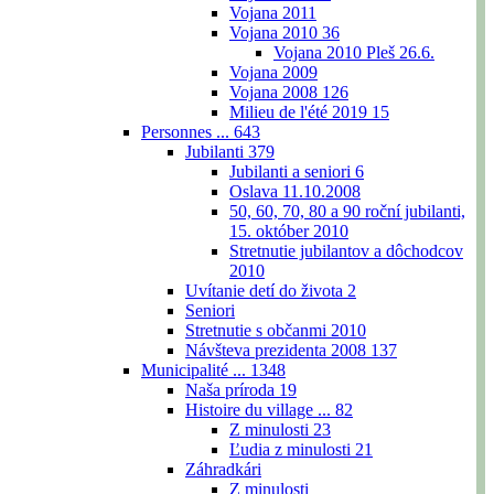
Vojana 2011
Vojana 2010
36
Vojana 2010 Pleš 26.6.
Vojana 2009
Vojana 2008
126
Milieu de l'été 2019
15
Personnes ...
643
Jubilanti
379
Jubilanti a seniori
6
Oslava 11.10.2008
50, 60, 70, 80 a 90 roční jubilanti,
15. október 2010
Stretnutie jubilantov a dôchodcov
2010
Uvítanie detí do života
2
Seniori
Stretnutie s občanmi 2010
Návšteva prezidenta 2008
137
Municipalité ...
1348
Naša príroda
19
Histoire du village ...
82
Z minulosti
23
Ľudia z minulosti
21
Záhradkári
Z minulosti