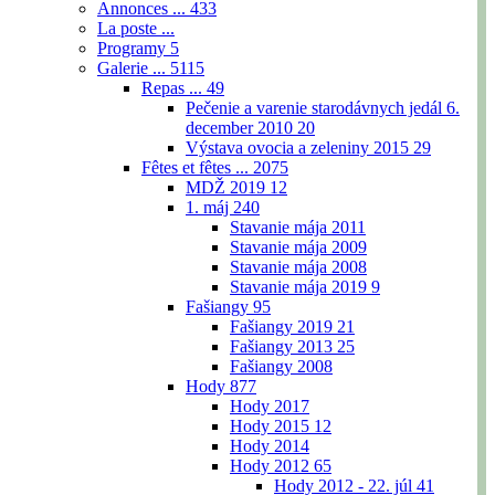
Annonces ...
433
La poste ...
Programy
5
Galerie ...
5115
Repas ...
49
Pečenie a varenie starodávnych jedál 6.
december 2010
20
Výstava ovocia a zeleniny 2015
29
Fêtes et fêtes ...
2075
MDŽ 2019
12
1. máj
240
Stavanie mája 2011
Stavanie mája 2009
Stavanie mája 2008
Stavanie mája 2019
9
Fašiangy
95
Fašiangy 2019
21
Fašiangy 2013
25
Fašiangy 2008
Hody
877
Hody 2017
Hody 2015
12
Hody 2014
Hody 2012
65
Hody 2012 - 22. júl
41