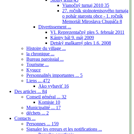
Vianočný turnaj 2010
35
27. ročník stolnotenisového turnaja
o pohár starostu obce - 1. ročník
Memoriál Miroslava Chupáča
8
Divertissement ...
VI. Reprezentačný ples 5. február 2011
Kántry bál 9. máj 2009
Detský maškarný ples 1.6. 2008
Histoire du village ...
la chronique ...
Bureau paroissial ...
Tourisme ...
Kysuce
Personnalités importantes ...
5
Liens ...
472
Ako vybaviť
16
Des articles ...
84
Conseil général ...
32
Komisie
10
Municipalité ...
17
déchets ...
2
Contacts ...
Personnes ...
159
Signaler les erreurs et les notifications ...