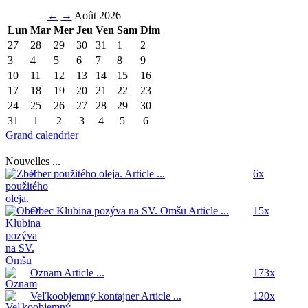
←
→
Août 2026
Lun
Mar
Mer
Jeu
Ven
Sam
Dim
27
28
29
30
31
1
2
3
4
5
6
7
8
9
10
11
12
13
14
15
16
17
18
19
20
21
22
23
24
25
26
27
28
29
30
31
1
2
3
4
5
6
Grand calendrier
|
Nouvelles ...
Zber použitého oleja.
Article ...
6x
Obec Klubina pozýva na SV. Omšu
Article ...
15x
Oznam
Article ...
173x
Veľkoobjemný kontajner
Article ...
120x