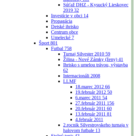
Súťaž DHZ - Kysucký Lieskovec
2019
32
Investície v obci
14
Propagácia
Detské ihrisko
Centrum obce
Umelecké
7
Šport
801
Futbal
758
Turnaj Silvester 2010
59
Žilina - Nové Zámky (ženy)
41
Ihrisko s umelou trávou, výstavba
62
Internacionáli 2008
LLMF
18.marec 2012
66
19.február 2012
50
6.marec 2011
54
27.február 2011
156
20.február 2011
60
13.február 2011
81
4.február 2011
2.rocnik Silvestrovskeho turnaja v
halovom futbale
13
Stolný tenis
43