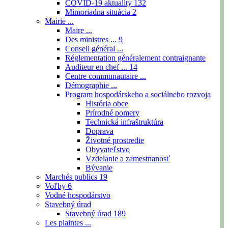
COVID-19 aktuality
132
Mimoriadna situácia
2
Mairie ...
Maire ...
Des ministres ...
9
Conseil général ...
Réglementation généralement contraignante
Auditeur en chef ...
14
Centre communautaire ...
Démographie ...
Program hospodárskeho a sociálneho rozvoja
História obce
Prírodné pomery
Technická infraštruktúra
Doprava
Životné prostredie
Obyvateľstvo
Vzdelanie a zamestnanosť
Bývanie
Marchés publics
19
Voľby
6
Vodné hospodárstvo
Stavebný úrad
Stavebný úrad
189
Les plaintes ...