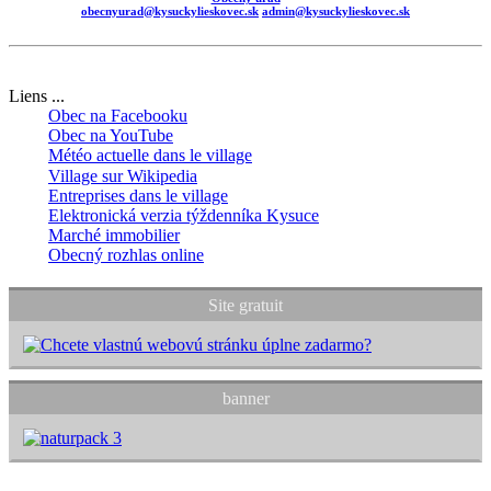
obecnyurad@kysuckylieskovec.sk
admin@kysuckylieskovec.sk
Liens ...
Obec na Facebooku
Obec na YouTube
Météo actuelle dans le village
Village sur Wikipedia
Entreprises dans le village
Elektronická verzia týždenníka Kysuce
Marché immobilier
Obecný rozhlas online
Site gratuit
banner