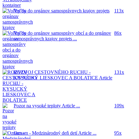
Voľby do orgánov samosprávnych krajov
projets
113x
...
Voľby do orgánov samosprávy obcí a do orgánov
86x
samosprávnych krajov
projets ...
ROZVOJ CESTOVNÉHO RUCHU -
131x
KYSUCKÝ LIESKOVEC A BOLATICE
Article
...
Pozor na vysoké teploty
Article ...
109x
Oznam - Medzinárodný deň detí
Article ...
95x