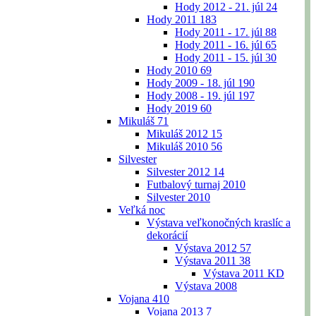
Hody 2012 - 21. júl
24
Hody 2011
183
Hody 2011 - 17. júl
88
Hody 2011 - 16. júl
65
Hody 2011 - 15. júl
30
Hody 2010
69
Hody 2009 - 18. júl
190
Hody 2008 - 19. júl
197
Hody 2019
60
Mikuláš
71
Mikuláš 2012
15
Mikuláš 2010
56
Silvester
Silvester 2012
14
Futbalový turnaj 2010
Silvester 2010
Veľká noc
Výstava veľkonočných kraslíc a
dekorácií
Výstava 2012
57
Výstava 2011
38
Výstava 2011 KD
Výstava 2008
Vojana
410
Vojana 2013
7