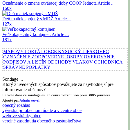
Oznámenie o zmene otváracej doby COOP Jednota
Article ...
160x
Deň matiek spojený s MDŽ
Article ...
127x
Veľkokapacitný kontajner.
Article ...
181x
MAPOVÝ PORTÁL OBCE KYSUCKÝ LIESKOVEC
OZNAČENIE ZODPOVEDNEJ OSOBY
OVEROVANIE
PODPISOV A LISTÍN
ODCHODY VLAKOV OCHODNICA
SPRÁVNE POPLATKY
Sondage ...
Ktorý z uvedených spôsobov považujete za najvhodnejší pre
informovanie občanov?
Le vote dans ce sondage est en cours d'exécution pour 3885 journées
Ajouté par
Admin
ouvrir
obecný rozhlas
výveska pri obecnom úrade a v centre obce
webové stránky obce
verejné zasadnutia obecného zastupiteľstva