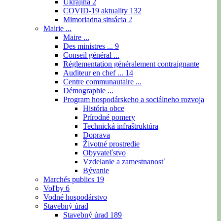
Ukrajina
2
COVID-19 aktuality
132
Mimoriadna situácia
2
Mairie ...
Maire ...
Des ministres ...
9
Conseil général ...
Réglementation généralement contraignante
Auditeur en chef ...
14
Centre communautaire ...
Démographie ...
Program hospodárskeho a sociálneho rozvoja
História obce
Prírodné pomery
Technická infraštruktúra
Doprava
Životné prostredie
Obyvateľstvo
Vzdelanie a zamestnanosť
Bývanie
Marchés publics
19
Voľby
6
Vodné hospodárstvo
Stavebný úrad
Stavebný úrad
189