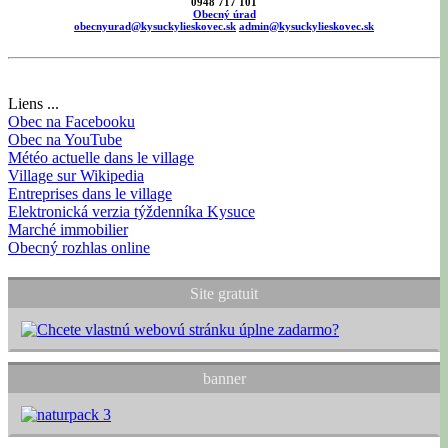
0948 717 101
Obecný úrad
obecnyurad@kysuckylieskovec.sk
admin@kysuckylieskovec.sk
Liens ...
Obec na Facebooku
Obec na YouTube
Météo actuelle dans le village
Village sur Wikipedia
Entreprises dans le village
Elektronická verzia týždenníka Kysuce
Marché immobilier
Obecný rozhlas online
Site gratuit
banner