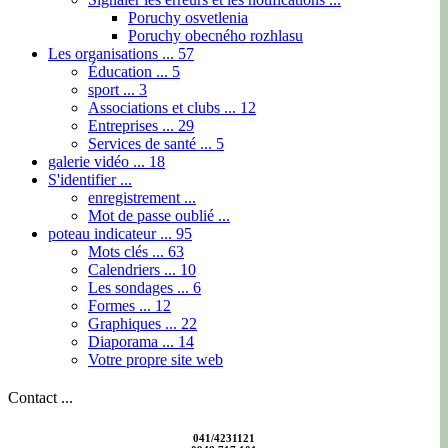
Poruchy osvetlenia
Poruchy obecného rozhlasu
Les organisations ...
57
Éducation ...
5
sport ...
3
Associations et clubs ...
12
Entreprises ...
29
Services de santé ...
5
galerie vidéo ...
18
S'identifier ...
enregistrement ...
Mot de passe oublié ...
poteau indicateur ...
95
Mots clés ...
63
Calendriers ...
10
Les sondages ...
6
Formes ...
12
Graphiques ...
22
Diaporama ...
14
Votre propre site web
Contact ...
041/4231121