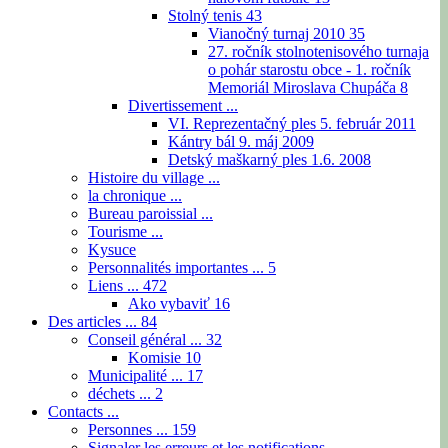
Stolný tenis
43
Vianočný turnaj 2010
35
27. ročník stolnotenisového turnaja
o pohár starostu obce - 1. ročník
Memoriál Miroslava Chupáča
8
Divertissement ...
VI. Reprezentačný ples 5. február 2011
Kántry bál 9. máj 2009
Detský maškarný ples 1.6. 2008
Histoire du village ...
la chronique ...
Bureau paroissial ...
Tourisme ...
Kysuce
Personnalités importantes ...
5
Liens ...
472
Ako vybaviť
16
Des articles ...
84
Conseil général ...
32
Komisie
10
Municipalité ...
17
déchets ...
2
Contacts ...
Personnes ...
159
Signaler les erreurs et les notifications ...