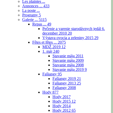
Les plaintes ...
Annonces ...
433
La poste ...
Programy
5
Galerie ...
5115
Repas ...
49
Pečenie a varenie starodávnych jedál 6.
december 2010
20
Výstava ovocia a zeleniny 2015
29
Fêtes et fêtes ...
2075
MDŽ 2019
12
1. máj
240
Stavanie mája 2011
Stavanie mája 2009
Stavanie mája 2008
Stavanie mája 2019
9
Fašiangy
95
Fašiangy 2019
21
Fašiangy 2013
25
Fašiangy 2008
Hody
877
Hody 2017
Hody 2015
12
Hody 2014
Hody 2012
65