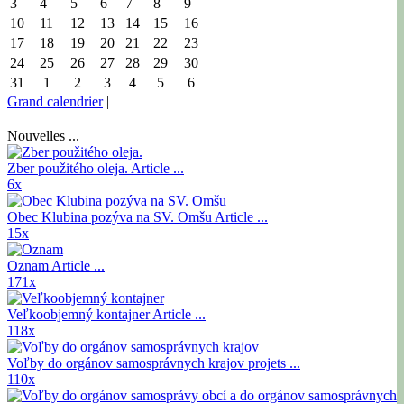
3
4
5
6
7
8
9
10
11
12
13
14
15
16
17
18
19
20
21
22
23
24
25
26
27
28
29
30
31
1
2
3
4
5
6
Grand calendrier
|
Nouvelles ...
Zber použitého oleja.
Article ...
6x
Obec Klubina pozýva na SV. Omšu
Article ...
15x
Oznam
Article ...
171x
Veľkoobjemný kontajner
Article ...
118x
Voľby do orgánov samosprávnych krajov
projets ...
110x