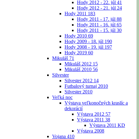
Hody 2012 - 22. júl
41
Hody 2012 - 21. júl
24
Hody 2011
183
Hody 2011 - 17. júl
88
Hody 2011 - 16. júl
65
Hody 2011 - 15. júl
30
Hody 2010
69
Hody 2009 - 18. júl
190
Hody 2008 - 19. júl
197
Hody 2019
60
Mikuláš
71
Mikuláš 2012
15
Mikuláš 2010
56
Silvester
Silvester 2012
14
Futbalový turnaj 2010
Silvester 2010
Veľká noc
Výstava veľkonočných kraslíc a
dekorácií
Výstava 2012
57
Výstava 2011
38
Výstava 2011 KD
Výstava 2008
Vojana
410