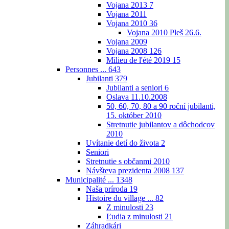
Vojana 2013
7
Vojana 2011
Vojana 2010
36
Vojana 2010 Pleš 26.6.
Vojana 2009
Vojana 2008
126
Milieu de l'été 2019
15
Personnes ...
643
Jubilanti
379
Jubilanti a seniori
6
Oslava 11.10.2008
50, 60, 70, 80 a 90 roční jubilanti,
15. október 2010
Stretnutie jubilantov a dôchodcov
2010
Uvítanie detí do života
2
Seniori
Stretnutie s občanmi 2010
Návšteva prezidenta 2008
137
Municipalité ...
1348
Naša príroda
19
Histoire du village ...
82
Z minulosti
23
Ľudia z minulosti
21
Záhradkári