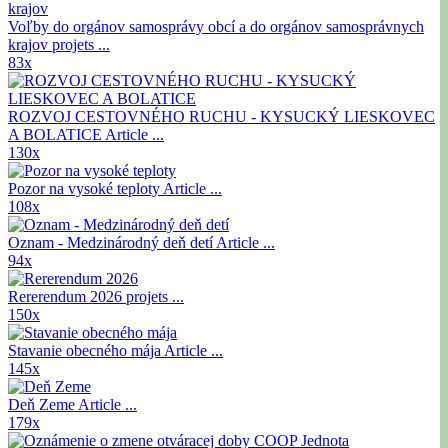
Voľby do orgánov samosprávy obcí a do orgánov samosprávnych
krajov
projets ...
83x
ROZVOJ CESTOVNÉHO RUCHU - KYSUCKÝ LIESKOVEC
A BOLATICE
Article ...
130x
Pozor na vysoké teploty
Article ...
108x
Oznam - Medzinárodný deň detí
Article ...
94x
Rererendum 2026
projets ...
150x
Stavanie obecného mája
Article ...
145x
Deň Zeme
Article ...
179x