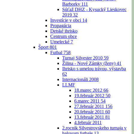
Barborky
111
Súťaž DHZ - Kysucký Lieskovec
2019
32
Investície v obci
14
Propagácia
Detské ihrisko
Centrum obce
Umelecké
7
Šport
801
Futbal
758
Turnaj Silvester 2010
59
Žilina - Nové Zámky (ženy)
41
Ihrisko s umelou trávou, výstavba
62
Internacionáli 2008
LLMF
18.marec 2012
66
19.február 2012
50
6.marec 2011
54
27.február 2011
156
20.február 2011
60
13.február 2011
81
4.február 2011
2.rocnik Silvestrovskeho turnaja v
halovom futbale
13