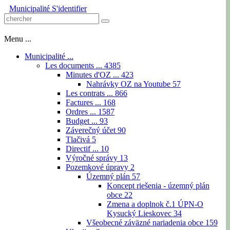
Municipalité
S'identifier
Menu ...
Municipalité ...
Les documents ...
4385
Minutes d'OZ ...
423
Nahrávky OZ na Youtube
57
Les contrats ...
866
Factures ...
168
Ordres ...
1587
Budget ...
93
Záverečný účet
90
Tlačivá
5
Directif ...
10
Výročné správy
13
Pozemkové úpravy
2
Územný plán
57
Koncept riešenia - územný plán
obce
22
Zmena a doplnok č.1 ÚPN-O
Kysucký Lieskovec
34
Všeobecné záväzné nariadenia obce
159