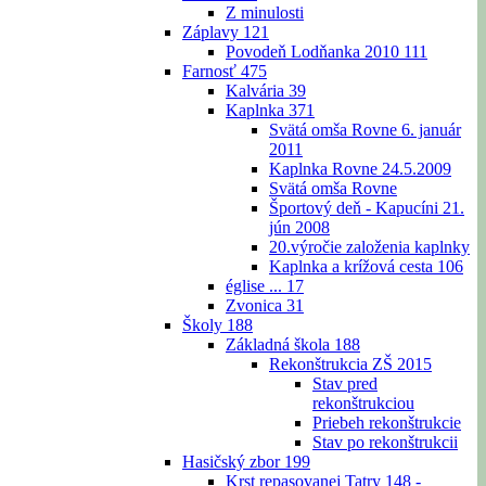
Z minulosti
Záplavy
121
Povodeň Lodňanka 2010
111
Farnosť
475
Kalvária
39
Kaplnka
371
Svätá omša Rovne 6. január
2011
Kaplnka Rovne 24.5.2009
Svätá omša Rovne
Športový deň - Kapucíni 21.
jún 2008
20.výročie založenia kaplnky
Kaplnka a krížová cesta
106
église ...
17
Zvonica
31
Školy
188
Základná škola
188
Rekonštrukcia ZŠ 2015
Stav pred
rekonštrukciou
Priebeh rekonštrukcie
Stav po rekonštrukcii
Hasičský zbor
199
Krst repasovanej Tatry 148 -