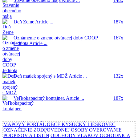
Stavanie obecného mája
Article ...
148x
Deň Zeme
Article ...
187x
Oznámenie o zmene otváracej doby COOP
167x
Jednota
Article ...
Deň matiek spojený s MDŽ
Article ...
132x
Veľkokapacitný kontajner.
Article ...
187x
MAPOVÝ PORTÁL OBCE KYSUCKÝ LIESKOVEC
OZNAČENIE ZODPOVEDNEJ OSOBY
OVEROVANIE
PODPISOV A LISTÍN
ODCHODY VLAKOV OCHODNICA