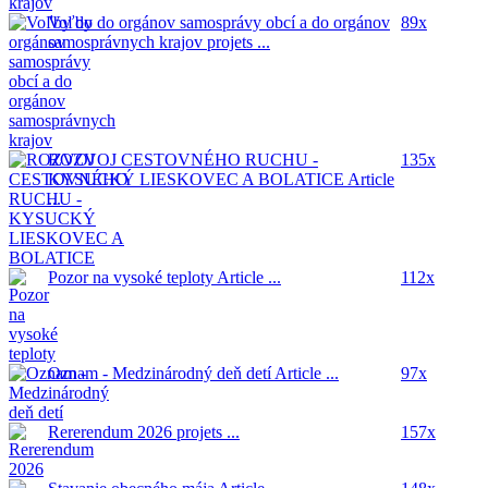
Voľby do orgánov samosprávy obcí a do orgánov
89x
samosprávnych krajov
projets ...
ROZVOJ CESTOVNÉHO RUCHU -
135x
KYSUCKÝ LIESKOVEC A BOLATICE
Article
...
Pozor na vysoké teploty
Article ...
112x
Oznam - Medzinárodný deň detí
Article ...
97x
Rererendum 2026
projets ...
157x