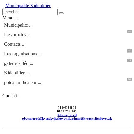
Municipalité
S'identifier
Menu ...
Municipalité ...
84
Des articles ...
Contacts ...
57
Les organisations ...
18
galerie vidéo ...
S'identifier ...
95
poteau indicateur ...
Contact ...
041/4231121
0948 717 101
Obecný úrad
obecnyurad@kysuckylieskovec.sk
admin@kysuckylieskovec.sk