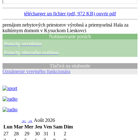
télécharger un fichier (pdf, 972 KB)
ouvrir pdf
prenájom nebytových priestorov výrobná a priemyselná Hala za
kultúrnym domom v Kysuckom Lieskovci
Nahlasovanie porúch
Poruchy osvetlenia
Poruchy obecného rozhlasu
Tlačivá na stiahnutie
Oznámenie verejného funkcionára
←
→
Août 2026
Lun
Mar
Mer
Jeu
Ven
Sam
Dim
27
28
29
30
31
1
2