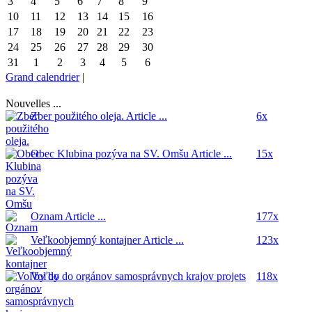
3
4
5
6
7
8
9
10
11
12
13
14
15
16
17
18
19
20
21
22
23
24
25
26
27
28
29
30
31
1
2
3
4
5
6
Grand calendrier
|
Nouvelles ...
Zber použitého oleja.
Article ...
6x
Obec Klubina pozýva na SV. Omšu
Article ...
15x
Oznam
Article ...
177x
Veľkoobjemný kontajner
Article ...
123x
Voľby do orgánov samosprávnych krajov
projets
118x
...