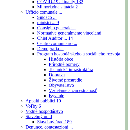
COVID-19 aktuality
132
Mimoriadna situácia
2
Ufficio comunale ...
Sindaco ...
ministri ...
9
Consiglio generale ...
Normative generalmente vincolanti
Chief Auditor ...
14
Centro comunitario ...
Demografia ...
Program hospodárskeho a sociálneho rozvoja
História obce
Prírodné pomery
Technická infraštruktúra
Doprava
Životné prostredie
Obyvateľstvo
Vzdelanie a zamestnanosť
Bývanie
Appalti pubblici
19
Voľby
6
Vodné hospodárstvo
Stavebný úrad
Stavebný úrad
189
Denunce, contestazioni ...