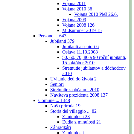
Vojana 2011
Vojana 2010
36
Vojana 2010 Pleš 26.6.
Vojana 2009
Vojana 2008
126
Midsummer 2019
15
Persone ...
643
Jubilanti
379
Jubilanti a seniori
6
Oslava 11.10.2008
50, 60, 70, 80 a 90 roční jubilanti,
15. október 2010
Stretnutie jubilantov a dôchodcov
2010
Uvítanie detí do života
2
Seniori
Stretnutie s občanmi 2010
Návšteva prezidenta 2008
137
Comune ...
1348
Naša príroda
19
Storia del villaggio ...
82
Z minulosti
23
Ľudia z minulosti
21
Záhradkári
Z minulosti