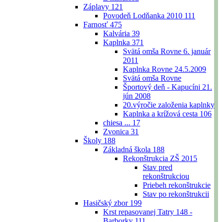
Záplavy
121
Povodeň Lodňanka 2010
111
Farnosť
475
Kalvária
39
Kaplnka
371
Svätá omša Rovne 6. január
2011
Kaplnka Rovne 24.5.2009
Svätá omša Rovne
Športový deň - Kapucíni 21.
jún 2008
20.výročie založenia kaplnky
Kaplnka a krížová cesta
106
chiesa ...
17
Zvonica
31
Školy
188
Základná škola
188
Rekonštrukcia ZŠ 2015
Stav pred
rekonštrukciou
Priebeh rekonštrukcie
Stav po rekonštrukcii
Hasičský zbor
199
Krst repasovanej Tatry 148 -
Barborky
111