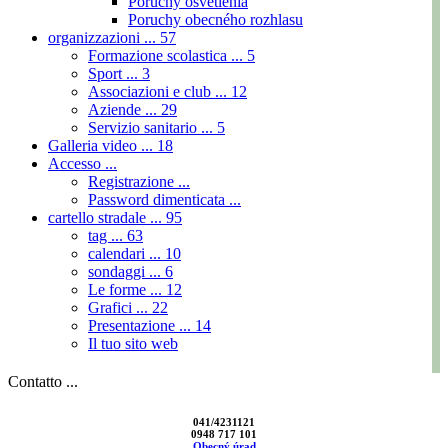
Poruchy osvetlenia
Poruchy obecného rozhlasu
organizzazioni ...
57
Formazione scolastica ...
5
Sport ...
3
Associazioni e club ...
12
Aziende ...
29
Servizio sanitario ...
5
Galleria video ...
18
Accesso ...
Registrazione ...
Password dimenticata ...
cartello stradale ...
95
tag ...
63
calendari ...
10
sondaggi ...
6
Le forme ...
12
Grafici ...
22
Presentazione ...
14
Il tuo sito web
Contatto ...
041/4231121
0948 717 101
Obecný úrad