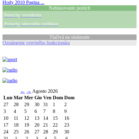
Hody 2010
Pagina ...
Nahlasovanie porúch
Poruchy osvetlenia
Poruchy obecného rozhlasu
Tlačivá na stiahnutie
Oznámenie verejného funkcionára
←
→
Agosto 2026
Lun
Mar
Mer
Gio
Ven
Dom
Dom
27
28
29
30
31
1
2
3
4
5
6
7
8
9
10
11
12
13
14
15
16
17
18
19
20
21
22
23
24
25
26
27
28
29
30
31
1
2
3
4
5
6