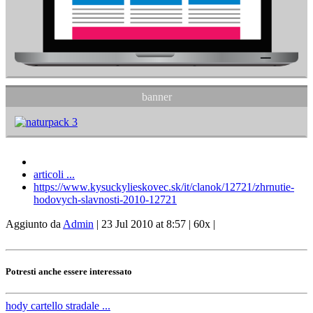
banner
articoli ...
https://www.kysuckylieskovec.sk/it/clanok/12721/zhrnutie-
hodovych-slavnosti-2010-12721
Aggiunto da
Admin
|
23 Jul 2010 at 8:57
|
60x
|
Potresti anche essere interessato
hody
cartello stradale ...