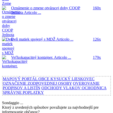
Oznámenie o zmene otváracej doby COOP
160x
Jednota
Articolo ...
Deň matiek spojený s MDŽ
Articolo ...
126x
Veľkokapacitný kontajner.
Articolo ...
179x
MAPOVÝ PORTÁL OBCE KYSUCKÝ LIESKOVEC
OZNAČENIE ZODPOVEDNEJ OSOBY
OVEROVANIE
PODPISOV A LISTÍN
ODCHODY VLAKOV OCHODNICA
SPRÁVNE POPLATKY
Sondaggio ...
Ktorý z uvedených spôsobov považujete za najvhodnejší pre
informovanie občanov?