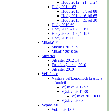
Hody 2012 - 21. júl
24
Hody 2011
183
Hody 2011 - 17. júl
88
Hody 2011 - 16. júl
65
Hody 2011 - 15. júl
30
Hody 2010
69
Hody 2009 - 18. júl
190
Hody 2008 - 19. júl
197
Hody 2019
60
Mikuláš
71
Mikuláš 2012
15
Mikuláš 2010
56
Silvester
Silvester 2012
14
Futbalový turnaj 2010
Silvester 2010
Veľká noc
Výstava veľkonočných kraslíc a
dekorácií
Výstava 2012
57
Výstava 2011
38
Výstava 2011 KD
Výstava 2008
Vojana
410
Vojana 2013
7