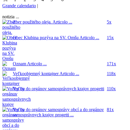
Grande calendario
|
notizia ...
Zber použitého oleja.
Articolo ...
5x
Obec Klubina pozýva na SV. Omšu
Articolo ...
15x
Oznam
Articolo ...
171x
Veľkoobjemný kontajner
Articolo ...
118x
Voľby do orgánov samosprávnych krajov
progetti
110x
...
Voľby do orgánov samosprávy obcí a do orgánov
81x
samosprávnych krajov
progetti ...