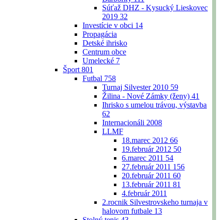
Súťaž DHZ - Kysucký Lieskovec
2019
32
Investície v obci
14
Propagácia
Detské ihrisko
Centrum obce
Umelecké
7
Šport
801
Futbal
758
Turnaj Silvester 2010
59
Žilina - Nové Zámky (ženy)
41
Ihrisko s umelou trávou, výstavba
62
Internacionáli 2008
LLMF
18.marec 2012
66
19.február 2012
50
6.marec 2011
54
27.február 2011
156
20.február 2011
60
13.február 2011
81
4.február 2011
2.rocnik Silvestrovskeho turnaja v
halovom futbale
13
Stolný tenis
43