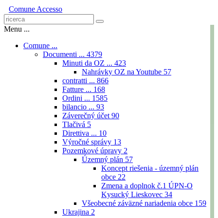
Comune
Accesso
Menu ...
Comune ...
Documenti ...
4379
Minuti da OZ ...
423
Nahrávky OZ na Youtube
57
contratti ...
866
Fatture ...
168
Ordini ...
1585
bilancio ...
93
Záverečný účet
90
Tlačivá
5
Direttiva ...
10
Výročné správy
13
Pozemkové úpravy
2
Územný plán
57
Koncept riešenia - územný plán
obce
22
Zmena a doplnok č.1 ÚPN-O
Kysucký Lieskovec
34
Všeobecné záväzné nariadenia obce
159
Ukrajina
2