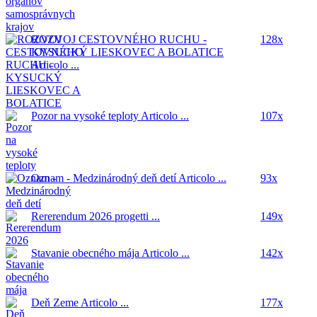
ROZVOJ CESTOVNÉHO RUCHU -
128x
KYSUCKÝ LIESKOVEC A BOLATICE
Articolo ...
Pozor na vysoké teploty
Articolo ...
107x
Oznam - Medzinárodný deň detí
Articolo ...
93x
Rererendum 2026
progetti ...
149x
Stavanie obecného mája
Articolo ...
142x
Deň Zeme
Articolo ...
177x