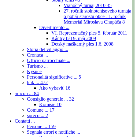
Vianočný turnaj 2010
35
27. ročník stolnotenisového turnaja
o pohár starostu obce - 1. ročník
Memoriál Miroslava Chupáča
8
Divertimento ...
VI. Reprezentačný ples 5. február 2011
Kántry bál 9. máj 2009
Detský maškarný ples 1.6. 2008
Storia del villaggio ...
Cronaca ...
Ufficio parrocchiale ...
Turismo ...
Kysuce
Personalità significative ...
5
link ...
472
Ako vybaviť
16
articoli ...
84
Consiglio generale ...
32
Komisie
10
Comune ...
17
spreco ...
2
Contatti ...
Persone ...
159
Segnala errori e notifiche ...