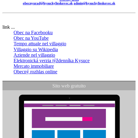
obecnyurad@kysuckylieskovec.sk
admin@kysuckylieskovec.sk
link ...
Obec na Facebooku
Obec na YouTube
Tempo attuale nel villaggio
Villaggio su Wikipedia
Aziende nel villaggio
Elektronická verzia týždenníka Kysuce
Mercato immobiliare
Obecný rozhlas online
Sito web gratuito