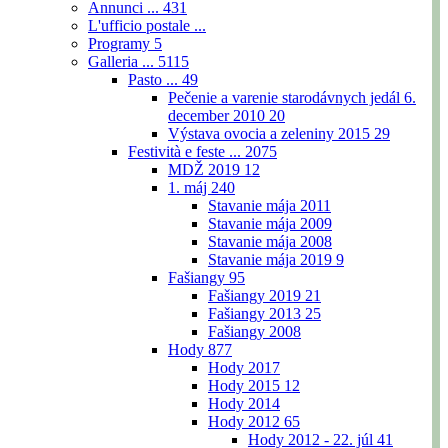
Annunci ...
431
L'ufficio postale ...
Programy
5
Galleria ...
5115
Pasto ...
49
Pečenie a varenie starodávnych jedál 6.
december 2010
20
Výstava ovocia a zeleniny 2015
29
Festività e feste ...
2075
MDŽ 2019
12
1. máj
240
Stavanie mája 2011
Stavanie mája 2009
Stavanie mája 2008
Stavanie mája 2019
9
Fašiangy
95
Fašiangy 2019
21
Fašiangy 2013
25
Fašiangy 2008
Hody
877
Hody 2017
Hody 2015
12
Hody 2014
Hody 2012
65
Hody 2012 - 22. júl
41