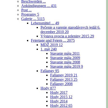
Beschwerden ...
Ankündigungen ...
431
Post ...
Programy
5
Galerie ...
5115
Lebensmittel ...
49
Pečenie a varenie starodávnych jedál 6.
december 2010
20
Výstava ovocia a zeleniny 2015
29
Feiertage und Feiern ...
2075
MDŽ 2019
12
1. máj
240
Stavanie mája 2011
Stavanie mája 2009
Stavanie mája 2008
Stavanie mája 2019
9
Fašiangy
95
Fašiangy 2019
21
Fašiangy 2013
25
Fašiangy 2008
Hody
877
Hody 2017
Hody 2015
12
Hody 2014
Hody 2012
65