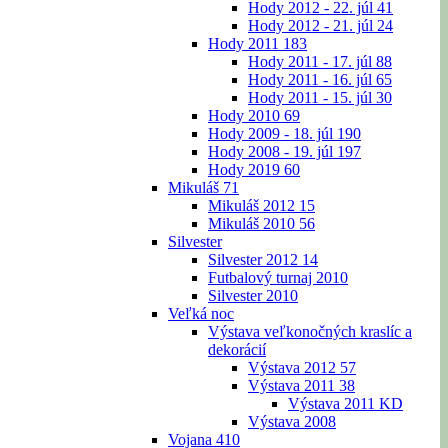
Hody 2012 - 22. júl
41
Hody 2012 - 21. júl
24
Hody 2011
183
Hody 2011 - 17. júl
88
Hody 2011 - 16. júl
65
Hody 2011 - 15. júl
30
Hody 2010
69
Hody 2009 - 18. júl
190
Hody 2008 - 19. júl
197
Hody 2019
60
Mikuláš
71
Mikuláš 2012
15
Mikuláš 2010
56
Silvester
Silvester 2012
14
Futbalový turnaj 2010
Silvester 2010
Veľká noc
Výstava veľkonočných kraslíc a
dekorácií
Výstava 2012
57
Výstava 2011
38
Výstava 2011 KD
Výstava 2008
Vojana
410