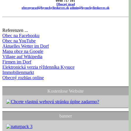
0948 717 101
Obecný úrad
obecnyurad@kysuckylieskovec.sk
admin@kysuckylieskovec.sk
Referenzen ...
Obec na Facebooku
Obec na YouTube
Aktuelles Wetter im Dorf
Mapa obce na Google
Village auf Wikipedia
Firmen im Dorf
Elektronická verzia týždenníka Kysuce
Immobilienmarkt
Obecný rozhlas online
Kostenlose Website
banner