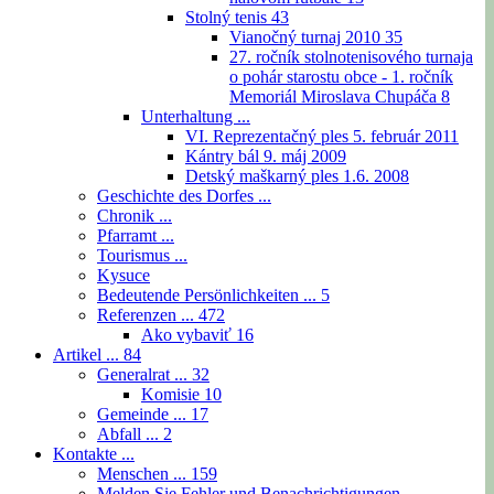
Stolný tenis
43
Vianočný turnaj 2010
35
27. ročník stolnotenisového turnaja
o pohár starostu obce - 1. ročník
Memoriál Miroslava Chupáča
8
Unterhaltung ...
VI. Reprezentačný ples 5. február 2011
Kántry bál 9. máj 2009
Detský maškarný ples 1.6. 2008
Geschichte des Dorfes ...
Chronik ...
Pfarramt ...
Tourismus ...
Kysuce
Bedeutende Persönlichkeiten ...
5
Referenzen ...
472
Ako vybaviť
16
Artikel ...
84
Generalrat ...
32
Komisie
10
Gemeinde ...
17
Abfall ...
2
Kontakte ...
Menschen ...
159
Melden Sie Fehler und Benachrichtigungen ...