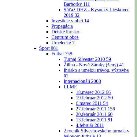
Barborky
111
Súťaž DHZ - Kysucký Lieskovec
2019
32
Investície v obci
14
Propagácia
Detské ihrisko
Centrum obce
Umelecké
7
Šport
801
Futbal
758
Turnaj Silvester 2010
59
Žilina - Nové Zámky (ženy)
41
Ihrisko s umelou trávou, výstavba
62
Internacionáli 2008
LLMF
18.marec 2012
66
19.február 2012
50
6.marec 2011
54
27.február 2011
156
20.február 2011
60
13.február 2011
81
4.február 2011
2.rocnik Silvestrovskeho turnaja v
halovom futbale
13