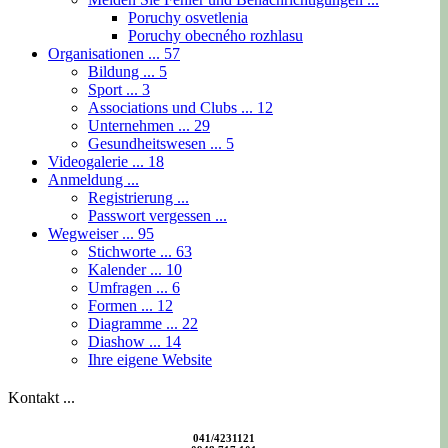
Poruchy osvetlenia
Poruchy obecného rozhlasu
Organisationen ...
57
Bildung ...
5
Sport ...
3
Associations und Clubs ...
12
Unternehmen ...
29
Gesundheitswesen ...
5
Videogalerie ...
18
Anmeldung ...
Registrierung ...
Passwort vergessen ...
Wegweiser ...
95
Stichworte ...
63
Kalender ...
10
Umfragen ...
6
Formen ...
12
Diagramme ...
22
Diashow ...
14
Ihre eigene Website
Kontakt ...
041/4231121