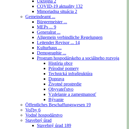
Ukrajina
2
COVID-19 aktuality
132
Mimoriadna situácia
2
Gemeindeamt ...
Bürgermeister ...
MEPs ...
9
Generalrat ...
Allgemein verbindliche Regelungen
Leitender Revisor ...
14
Kulturhaus ...
Demographie ...
Program hospodárskeho a sociálneho rozvoja
História obce
Prírodné pomery
Technická infraštruktúra
Doprava
Životné prostredie
Obyvateľstvo
Vzdelanie a zamestnanosť
Bývanie
Öffentliches Beschaffungswesen
19
Voľby
6
Vodné hospodárstvo
Stavebný úrad
Stavebný úrad
189