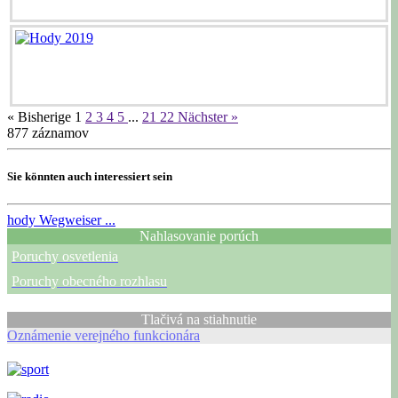
« Bisherige
1
2
3
4
5
...
21
22
Nächster »
877
záznamov
Sie könnten auch interessiert sein
hody
Wegweiser ...
Nahlasovanie porúch
Poruchy osvetlenia
Poruchy obecného rozhlasu
Tlačivá na stiahnutie
Oznámenie verejného funkcionára