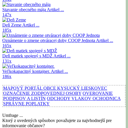
Stavanie obecného mája
Artikel ...
147x
Deň Zeme
Artikel ...
185x
Oznámenie o zmene otváracej doby COOP Jednota
Artikel ...
165x
Deň matiek spojený s MDŽ
Artikel ...
131x
Veľkokapacitný kontajner.
Artikel ...
186x
MAPOVÝ PORTÁL OBCE KYSUCKÝ LIESKOVEC
OZNAČENIE ZODPOVEDNEJ OSOBY
OVEROVANIE
PODPISOV A LISTÍN
ODCHODY VLAKOV OCHODNICA
SPRÁVNE POPLATKY
Umfrage ...
Ktorý z uvedených spôsobov považujete za najvhodnejší pre
informovanie občanov?