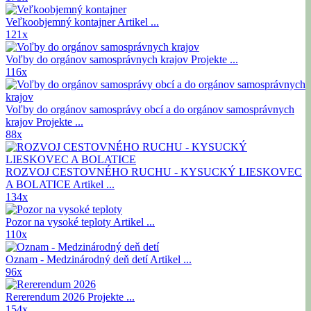
Veľkoobjemný kontajner
Artikel ...
121x
Voľby do orgánov samosprávnych krajov
Projekte ...
116x
Voľby do orgánov samosprávy obcí a do orgánov samosprávnych
krajov
Projekte ...
88x
ROZVOJ CESTOVNÉHO RUCHU - KYSUCKÝ LIESKOVEC
A BOLATICE
Artikel ...
134x
Pozor na vysoké teploty
Artikel ...
110x
Oznam - Medzinárodný deň detí
Artikel ...
96x
Rererendum 2026
Projekte ...
154x