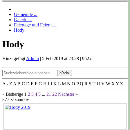
Gemeinde ...
Galerie ...
Feiertage und Feiern ...
Hody
Hody
Hinzugefügt
Admin
|
5 Feb 2019 at 23:28
|
952x
|
hľadaj
A - Z
A
B
C
D
E
F
G
H
I
J
K
L
M
N
O
P
Q
R
S
T
U
V
W
X
Y
Z
« Bisherige
1
2
3
4
5
...
21
22
Nächster »
877
záznamov