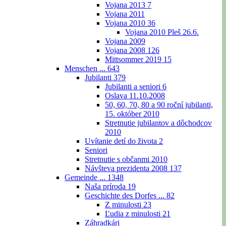
Vojana 2013
7
Vojana 2011
Vojana 2010
36
Vojana 2010 Pleš 26.6.
Vojana 2009
Vojana 2008
126
Mittsommer 2019
15
Menschen ...
643
Jubilanti
379
Jubilanti a seniori
6
Oslava 11.10.2008
50, 60, 70, 80 a 90 roční jubilanti,
15. október 2010
Stretnutie jubilantov a dôchodcov
2010
Uvítanie detí do života
2
Seniori
Stretnutie s občanmi 2010
Návšteva prezidenta 2008
137
Gemeinde ...
1348
Naša príroda
19
Geschichte des Dorfes ...
82
Z minulosti
23
Ľudia z minulosti
21
Záhradkári