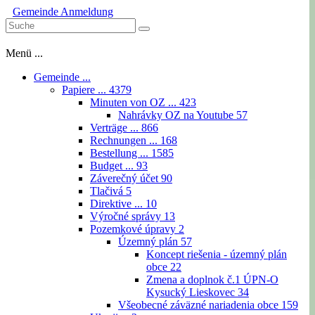
Gemeinde
Anmeldung
Menü ...
Gemeinde ...
Papiere ...
4379
Minuten von OZ ...
423
Nahrávky OZ na Youtube
57
Verträge ...
866
Rechnungen ...
168
Bestellung ...
1585
Budget ...
93
Záverečný účet
90
Tlačivá
5
Direktive ...
10
Výročné správy
13
Pozemkové úpravy
2
Územný plán
57
Koncept riešenia - územný plán
obce
22
Zmena a doplnok č.1 ÚPN-O
Kysucký Lieskovec
34
Všeobecné záväzné nariadenia obce
159