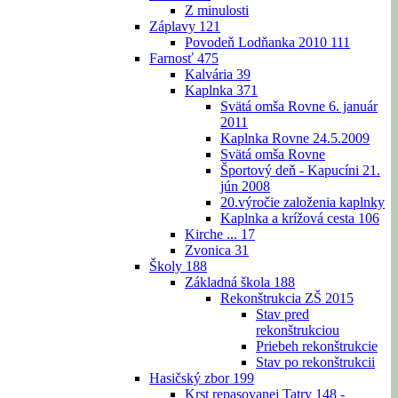
Z minulosti
Záplavy
121
Povodeň Lodňanka 2010
111
Farnosť
475
Kalvária
39
Kaplnka
371
Svätá omša Rovne 6. január
2011
Kaplnka Rovne 24.5.2009
Svätá omša Rovne
Športový deň - Kapucíni 21.
jún 2008
20.výročie založenia kaplnky
Kaplnka a krížová cesta
106
Kirche ...
17
Zvonica
31
Školy
188
Základná škola
188
Rekonštrukcia ZŠ 2015
Stav pred
rekonštrukciou
Priebeh rekonštrukcie
Stav po rekonštrukcii
Hasičský zbor
199
Krst repasovanej Tatry 148 -