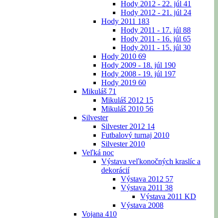
Hody 2012 - 22. júl
41
Hody 2012 - 21. júl
24
Hody 2011
183
Hody 2011 - 17. júl
88
Hody 2011 - 16. júl
65
Hody 2011 - 15. júl
30
Hody 2010
69
Hody 2009 - 18. júl
190
Hody 2008 - 19. júl
197
Hody 2019
60
Mikuláš
71
Mikuláš 2012
15
Mikuláš 2010
56
Silvester
Silvester 2012
14
Futbalový turnaj 2010
Silvester 2010
Veľká noc
Výstava veľkonočných kraslíc a
dekorácií
Výstava 2012
57
Výstava 2011
38
Výstava 2011 KD
Výstava 2008
Vojana
410