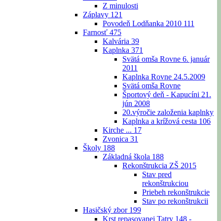
Z minulosti
Záplavy
121
Povodeň Lodňanka 2010
111
Farnosť
475
Kalvária
39
Kaplnka
371
Svätá omša Rovne 6. január
2011
Kaplnka Rovne 24.5.2009
Svätá omša Rovne
Športový deň - Kapucíni 21.
jún 2008
20.výročie založenia kaplnky
Kaplnka a krížová cesta
106
Kirche ...
17
Zvonica
31
Školy
188
Základná škola
188
Rekonštrukcia ZŠ 2015
Stav pred
rekonštrukciou
Priebeh rekonštrukcie
Stav po rekonštrukcii
Hasičský zbor
199
Krst repasovanej Tatry 148 -