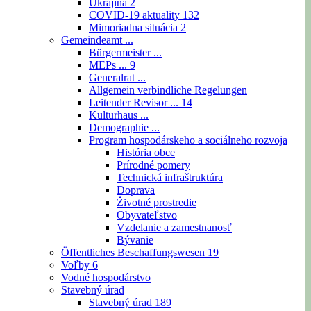
Ukrajina
2
COVID-19 aktuality
132
Mimoriadna situácia
2
Gemeindeamt ...
Bürgermeister ...
MEPs ...
9
Generalrat ...
Allgemein verbindliche Regelungen
Leitender Revisor ...
14
Kulturhaus ...
Demographie ...
Program hospodárskeho a sociálneho rozvoja
História obce
Prírodné pomery
Technická infraštruktúra
Doprava
Životné prostredie
Obyvateľstvo
Vzdelanie a zamestnanosť
Bývanie
Öffentliches Beschaffungswesen
19
Voľby
6
Vodné hospodárstvo
Stavebný úrad
Stavebný úrad
189