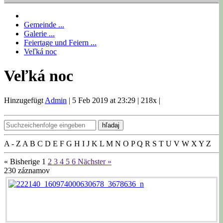
Gemeinde ...
Galerie ...
Feiertage und Feiern ...
Veľká noc
Veľká noc
Hinzugefügt
Admin
|
5 Feb 2019 at 23:29
|
218x
|
hľadaj
A - Z
A
B
C
D
E
F
G
H
I
J
K
L
M
N
O
P
Q
R
S
T
U
V
W
X
Y
Z
« Bisherige
1
2
3
4
5
6
Nächster »
230
záznamov