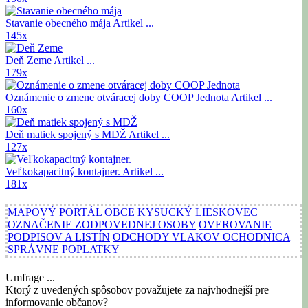
Stavanie obecného mája
Artikel ...
145x
Deň Zeme
Artikel ...
179x
Oznámenie o zmene otváracej doby COOP Jednota
Artikel ...
160x
Deň matiek spojený s MDŽ
Artikel ...
127x
Veľkokapacitný kontajner.
Artikel ...
181x
MAPOVÝ PORTÁL OBCE KYSUCKÝ LIESKOVEC
OZNAČENIE ZODPOVEDNEJ OSOBY
OVEROVANIE
PODPISOV A LISTÍN
ODCHODY VLAKOV OCHODNICA
SPRÁVNE POPLATKY
Umfrage ...
Ktorý z uvedených spôsobov považujete za najvhodnejší pre
informovanie občanov?