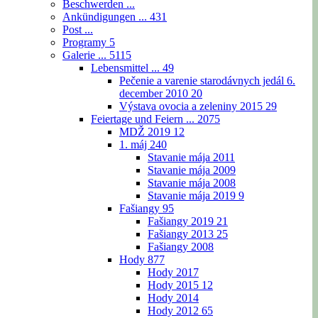
Beschwerden ...
Ankündigungen ...
431
Post ...
Programy
5
Galerie ...
5115
Lebensmittel ...
49
Pečenie a varenie starodávnych jedál 6.
december 2010
20
Výstava ovocia a zeleniny 2015
29
Feiertage und Feiern ...
2075
MDŽ 2019
12
1. máj
240
Stavanie mája 2011
Stavanie mája 2009
Stavanie mája 2008
Stavanie mája 2019
9
Fašiangy
95
Fašiangy 2019
21
Fašiangy 2013
25
Fašiangy 2008
Hody
877
Hody 2017
Hody 2015
12
Hody 2014
Hody 2012
65