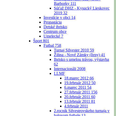
Barborky
111
Súťaž DHZ - Kysucký Lieskovec
2019
32
Investície v obci
14
Propagácia
Detské ihrisko
Centrum obce
Umelecké
7
Šport
801
Futbal
758
Turnaj Silvester 2010
59
Žilina - Nové Zámky (ženy)
41
Ihrisko s umelou trávou, výstavba
62
Internacionáli 2008
LLMF
18.marec 2012
66
19.február 2012
50
6.marec 2011
54
27.február 2011
156
20.február 2011
60
13.február 2011
81
4.február 2011
2.rocnik Silvestrovskeho turnaja v
halovom futbale
13