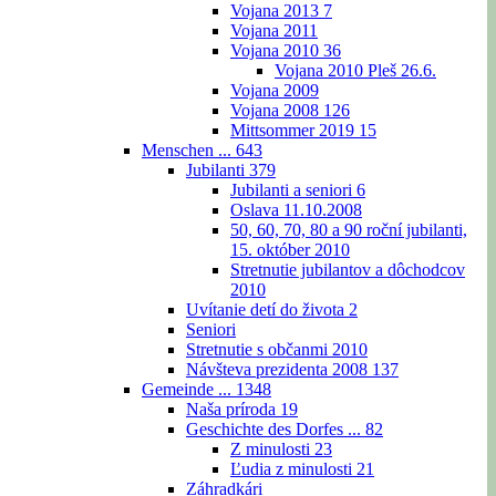
Vojana 2013
7
Vojana 2011
Vojana 2010
36
Vojana 2010 Pleš 26.6.
Vojana 2009
Vojana 2008
126
Mittsommer 2019
15
Menschen ...
643
Jubilanti
379
Jubilanti a seniori
6
Oslava 11.10.2008
50, 60, 70, 80 a 90 roční jubilanti,
15. október 2010
Stretnutie jubilantov a dôchodcov
2010
Uvítanie detí do života
2
Seniori
Stretnutie s občanmi 2010
Návšteva prezidenta 2008
137
Gemeinde ...
1348
Naša príroda
19
Geschichte des Dorfes ...
82
Z minulosti
23
Ľudia z minulosti
21
Záhradkári