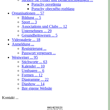
Poruchy osvetlenia
Poruchy obecného rozhlasu
Organisationen ...
57
Bildung ...
5
Sport ...
3
Associations und Clubs ...
12
Unternehmen ...
29
Gesundheitswesen ...
5
Videogalerie ...
18
Anmeldung ...
Registrierung ...
Passwort vergessen ...
Wegweiser ...
95
Stichworte ...
63
Kalender ...
10
Umfragen ...
6
Formen ...
12
Diagramme ...
22
Diashow ...
14
Ihre eigene Website
Kontakt ...
041/4231121