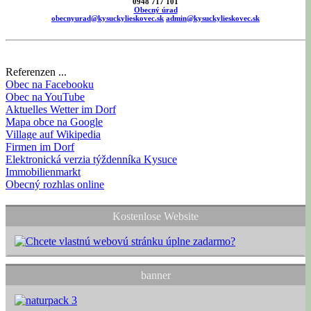
0948 717 101
Obecný úrad
obecnyurad@kysuckylieskovec.sk
admin@kysuckylieskovec.sk
Referenzen ...
Obec na Facebooku
Obec na YouTube
Aktuelles Wetter im Dorf
Mapa obce na Google
Village auf Wikipedia
Firmen im Dorf
Elektronická verzia týždenníka Kysuce
Immobilienmarkt
Obecný rozhlas online
Kostenlose Website
banner