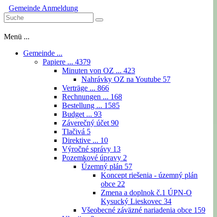
Gemeinde
Anmeldung
Menü ...
Gemeinde ...
Papiere ...
4379
Minuten von OZ ...
423
Nahrávky OZ na Youtube
57
Verträge ...
866
Rechnungen ...
168
Bestellung ...
1585
Budget ...
93
Záverečný účet
90
Tlačivá
5
Direktive ...
10
Výročné správy
13
Pozemkové úpravy
2
Územný plán
57
Koncept riešenia - územný plán
obce
22
Zmena a doplnok č.1 ÚPN-O
Kysucký Lieskovec
34
Všeobecné záväzné nariadenia obce
159