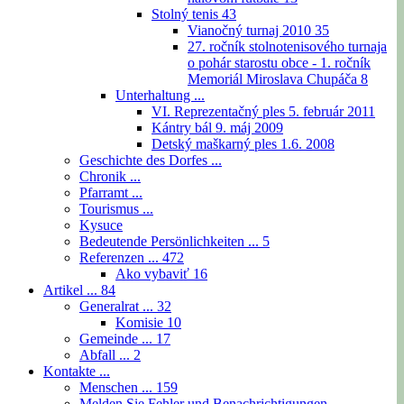
Stolný tenis
43
Vianočný turnaj 2010
35
27. ročník stolnotenisového turnaja
o pohár starostu obce - 1. ročník
Memoriál Miroslava Chupáča
8
Unterhaltung ...
VI. Reprezentačný ples 5. február 2011
Kántry bál 9. máj 2009
Detský maškarný ples 1.6. 2008
Geschichte des Dorfes ...
Chronik ...
Pfarramt ...
Tourismus ...
Kysuce
Bedeutende Persönlichkeiten ...
5
Referenzen ...
472
Ako vybaviť
16
Artikel ...
84
Generalrat ...
32
Komisie
10
Gemeinde ...
17
Abfall ...
2
Kontakte ...
Menschen ...
159
Melden Sie Fehler und Benachrichtigungen ...