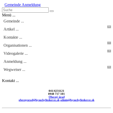
Gemeinde
Anmeldung
Menü ...
Gemeinde ...
84
Artikel ...
Kontakte ...
57
Organisationen ...
18
Videogalerie ...
Anmeldung ...
95
Wegweiser ...
Kontakt ...
041/4231121
0948 717 101
Obecný úrad
obecnyurad@kysuckylieskovec.sk
admin@kysuckylieskovec.sk