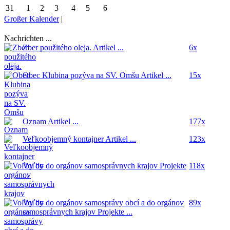
31
1
2
3
4
5
6
Großer Kalender
|
Nachrichten ...
Zber použitého oleja.
Artikel ...
6x
Obec Klubina pozýva na SV. Omšu
Artikel ...
15x
Oznam
Artikel ...
177x
Veľkoobjemný kontajner
Artikel ...
123x
Voľby do orgánov samosprávnych krajov
Projekte
118x
...
Voľby do orgánov samosprávy obcí a do orgánov
89x
samosprávnych krajov
Projekte ...