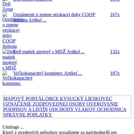
Oznámenie o zmene otváracej doby COOP
167x
Jednota
Artikel ...
Deň matiek spojený s MDŽ
Artikel ...
132x
Veľkokapacitný kontajner.
Artikel ...
187x
MAPOVÝ PORTÁL OBCE KYSUCKÝ LIESKOVEC
OZNAČENIE ZODPOVEDNEJ OSOBY
OVEROVANIE
PODPISOV A LISTÍN
ODCHODY VLAKOV OCHODNICA
SPRÁVNE POPLATKY
Umfrage ...
Ktorý z uvedených spôsobov považujete za najvhodnejší pre