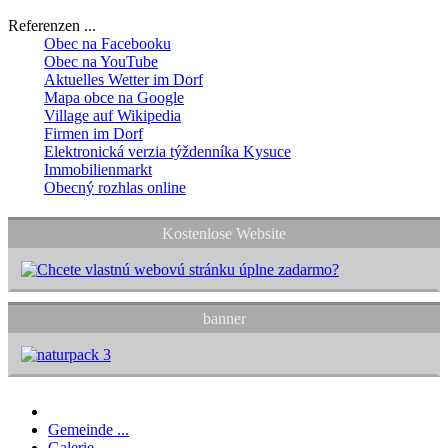
Referenzen ...
Obec na Facebooku
Obec na YouTube
Aktuelles Wetter im Dorf
Mapa obce na Google
Village auf Wikipedia
Firmen im Dorf
Elektronická verzia týždenníka Kysuce
Immobilienmarkt
Obecný rozhlas online
Kostenlose Website
banner
Gemeinde ...
Galerie ...