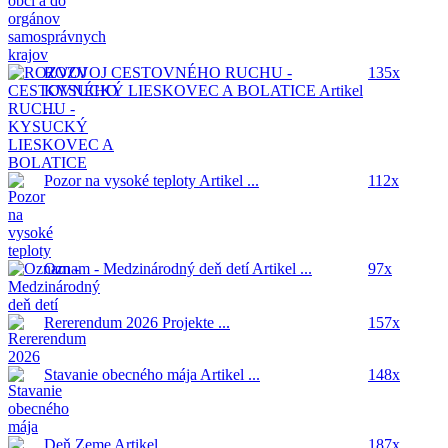
ROZVOJ CESTOVNÉHO RUCHU -
135x
KYSUCKÝ LIESKOVEC A BOLATICE
Artikel
...
Pozor na vysoké teploty
Artikel ...
112x
Oznam - Medzinárodný deň detí
Artikel ...
97x
Rererendum 2026
Projekte ...
157x
Stavanie obecného mája
Artikel ...
148x
Deň Zeme
Artikel ...
187x