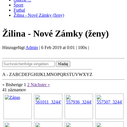
Šport
Futbal
Žilina - Nové Zámky (ženy)
Žilina - Nové Zámky (ženy)
Hinzugefügt
Admin
|
6 Feb 2019 at 0:01
|
100x
|
hľadaj
A - Z
A
B
C
D
E
F
G
H
I
J
K
L
M
N
O
P
Q
R
S
T
U
V
W
X
Y
Z
« Bisherige
1
2
Nächster »
41
záznamov