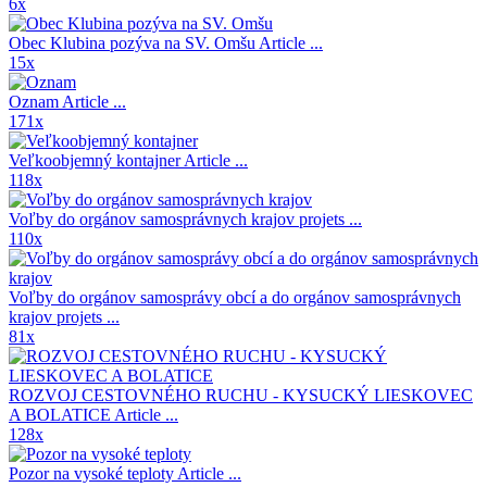
6x
Obec Klubina pozýva na SV. Omšu
Article ...
15x
Oznam
Article ...
171x
Veľkoobjemný kontajner
Article ...
118x
Voľby do orgánov samosprávnych krajov
projets ...
110x
Voľby do orgánov samosprávy obcí a do orgánov samosprávnych
krajov
projets ...
81x
ROZVOJ CESTOVNÉHO RUCHU - KYSUCKÝ LIESKOVEC
A BOLATICE
Article ...
128x
Pozor na vysoké teploty
Article ...