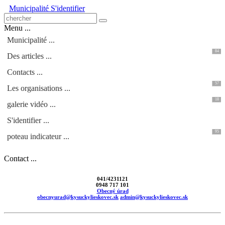
Municipalité
S'identifier
Menu ...
Municipalité ...
84
Des articles ...
Contacts ...
57
Les organisations ...
18
galerie vidéo ...
S'identifier ...
95
poteau indicateur ...
Contact ...
041/4231121
0948 717 101
Obecný úrad
obecnyurad@kysuckylieskovec.sk
admin@kysuckylieskovec.sk