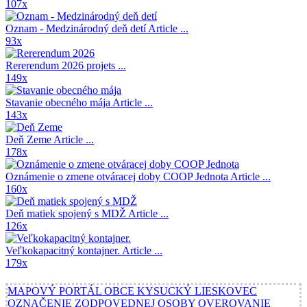
107x
Oznam - Medzinárodný deň detí
Article ...
93x
Rererendum 2026
projets ...
149x
Stavanie obecného mája
Article ...
143x
Deň Zeme
Article ...
178x
Oznámenie o zmene otváracej doby COOP Jednota
Article ...
160x
Deň matiek spojený s MDŽ
Article ...
126x
Veľkokapacitný kontajner.
Article ...
179x
MAPOVÝ PORTÁL OBCE KYSUCKÝ LIESKOVEC
OZNAČENIE ZODPOVEDNEJ OSOBY
OVEROVANIE