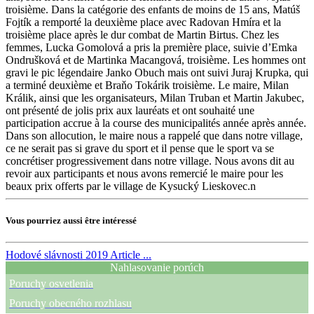
troisième. Dans la catégorie des enfants de moins de 15 ans, Matúš
Fojtík a remporté la deuxième place avec Radovan Hmíra et la
troisième place après le dur combat de Martin Birtus. Chez les
femmes, Lucka Gomolová a pris la première place, suivie d’Emka
Ondrušková et de Martinka Macangová, troisième. Les hommes ont
gravi le pic légendaire Janko Obuch mais ont suivi Juraj Krupka, qui
a terminé deuxième et Braňo Tokárik troisième. Le maire, Milan
Králik, ainsi que les organisateurs, Milan Truban et Martin Jakubec,
ont présenté de jolis prix aux lauréats et ont souhaité une
participation accrue à la course des municipalités année après année.
Dans son allocution, le maire nous a rappelé que dans notre village,
ce ne serait pas si grave du sport et il pense que le sport va se
concrétiser progressivement dans notre village. Nous avons dit au
revoir aux participants et nous avons remercié le maire pour les
beaux prix offerts par le village de Kysucký Lieskovec.n
Vous pourriez aussi être intéressé
Hodové slávnosti 2019
Article ...
Nahlasovanie porúch
Poruchy osvetlenia
Poruchy obecného rozhlasu