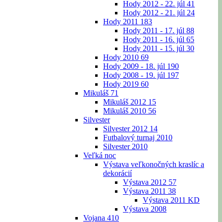
Hody 2012 - 22. júl
41
Hody 2012 - 21. júl
24
Hody 2011
183
Hody 2011 - 17. júl
88
Hody 2011 - 16. júl
65
Hody 2011 - 15. júl
30
Hody 2010
69
Hody 2009 - 18. júl
190
Hody 2008 - 19. júl
197
Hody 2019
60
Mikuláš
71
Mikuláš 2012
15
Mikuláš 2010
56
Silvester
Silvester 2012
14
Futbalový turnaj 2010
Silvester 2010
Veľká noc
Výstava veľkonočných kraslíc a
dekorácií
Výstava 2012
57
Výstava 2011
38
Výstava 2011 KD
Výstava 2008
Vojana
410