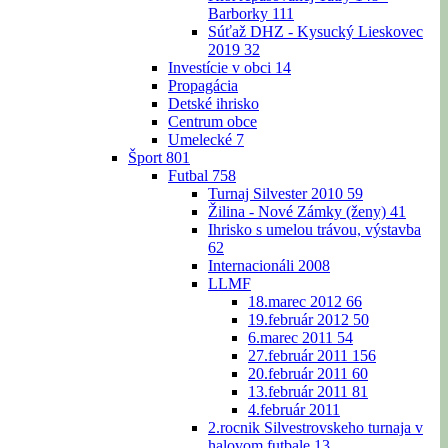
Barborky
111
Súťaž DHZ - Kysucký Lieskovec
2019
32
Investície v obci
14
Propagácia
Detské ihrisko
Centrum obce
Umelecké
7
Šport
801
Futbal
758
Turnaj Silvester 2010
59
Žilina - Nové Zámky (ženy)
41
Ihrisko s umelou trávou, výstavba
62
Internacionáli 2008
LLMF
18.marec 2012
66
19.február 2012
50
6.marec 2011
54
27.február 2011
156
20.február 2011
60
13.február 2011
81
4.február 2011
2.rocnik Silvestrovskeho turnaja v
halovom futbale
13