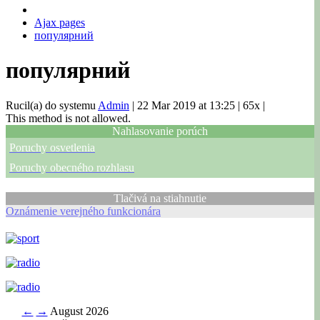
Ajax pages
популярний
популярний
Rucil(a) do systemu
Admin
|
22 Mar 2019 at 13:25
|
65x
|
This method is not allowed.
Nahlasovanie porúch
Poruchy osvetlenia
Poruchy obecného rozhlasu
Tlačivá na stiahnutie
Oznámenie verejného funkcionára
←
→
August 2026