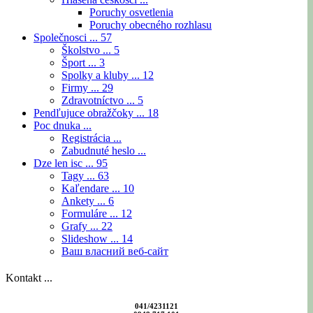
Poruchy osvetlenia
Poruchy obecného rozhlasu
Společnosci ...
57
Školstvo ...
5
Šport ...
3
Spolky a kluby ...
12
Firmy ...
29
Zdravotníctvo ...
5
Pendľujuce obražčoky ...
18
Poc dnuka ...
Registrácia ...
Zabudnuté heslo ...
Dze len isc ...
95
Tagy ...
63
Kaľendare ...
10
Ankety ...
6
Formuláre ...
12
Grafy ...
22
Slideshow ...
14
Ваш власний веб-сайт
Kontakt ...
041/4231121