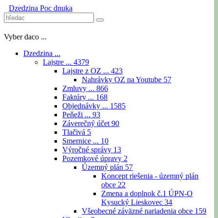
Dzedzina
Poc dnuka
Vyber daco ...
Dzedzina ...
Lajstre ...
4379
Lajstre z OZ ...
423
Nahrávky OZ na Youtube
57
Zmluvy ...
866
Faktúry ...
168
Objednávky ...
1585
Peňeži ...
93
Záverečný účet
90
Tlačivá
5
Smernice ...
10
Výročné správy
13
Pozemkové úpravy
2
Územný plán
57
Koncept riešenia - územný plán
obce
22
Zmena a doplnok č.1 ÚPN-O
Kysucký Lieskovec
34
Všeobecné záväzné nariadenia obce
159