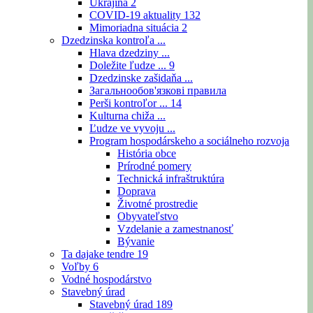
Ukrajina
2
COVID-19 aktuality
132
Mimoriadna situácia
2
Dzedzinska kontroľa ...
Hlava dzedziny ...
Doležite ľudze ...
9
Dzedzinske zašidaňa ...
Загальнообов'язкові правила
Perši kontroľor ...
14
Kulturna chiža ...
Ľudze ve vyvoju ...
Program hospodárskeho a sociálneho rozvoja
História obce
Prírodné pomery
Technická infraštruktúra
Doprava
Životné prostredie
Obyvateľstvo
Vzdelanie a zamestnanosť
Bývanie
Ta dajake tendre
19
Voľby
6
Vodné hospodárstvo
Stavebný úrad
Stavebný úrad
189