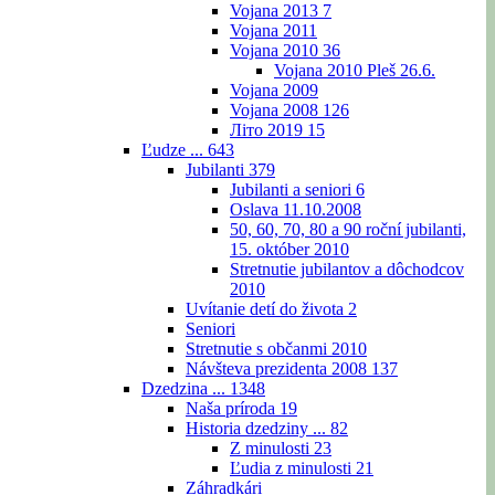
Vojana 2013
7
Vojana 2011
Vojana 2010
36
Vojana 2010 Pleš 26.6.
Vojana 2009
Vojana 2008
126
Літо 2019
15
Ľudze ...
643
Jubilanti
379
Jubilanti a seniori
6
Oslava 11.10.2008
50, 60, 70, 80 a 90 roční jubilanti,
15. október 2010
Stretnutie jubilantov a dôchodcov
2010
Uvítanie detí do života
2
Seniori
Stretnutie s občanmi 2010
Návšteva prezidenta 2008
137
Dzedzina ...
1348
Naša príroda
19
Historia dzedziny ...
82
Z minulosti
23
Ľudia z minulosti
21
Záhradkári