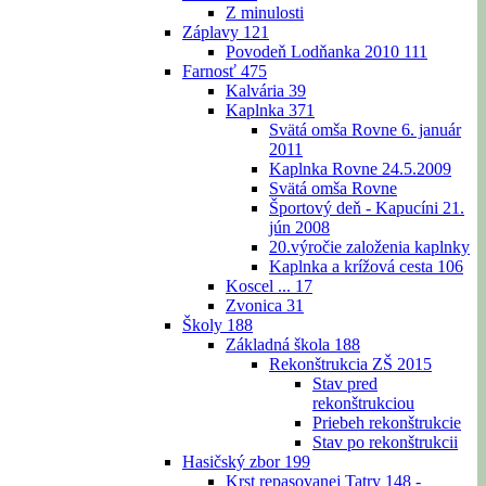
Z minulosti
Záplavy
121
Povodeň Lodňanka 2010
111
Farnosť
475
Kalvária
39
Kaplnka
371
Svätá omša Rovne 6. január
2011
Kaplnka Rovne 24.5.2009
Svätá omša Rovne
Športový deň - Kapucíni 21.
jún 2008
20.výročie založenia kaplnky
Kaplnka a krížová cesta
106
Koscel ...
17
Zvonica
31
Školy
188
Základná škola
188
Rekonštrukcia ZŠ 2015
Stav pred
rekonštrukciou
Priebeh rekonštrukcie
Stav po rekonštrukcii
Hasičský zbor
199
Krst repasovanej Tatry 148 -