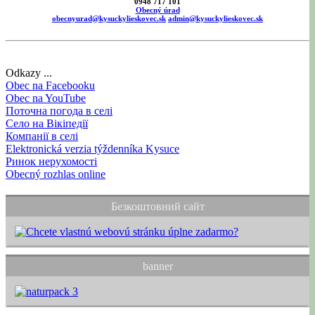
0948 717 101
Obecný úrad
obecnyurad@kysuckylieskovec.sk
admin@kysuckylieskovec.sk
Odkazy ...
Obec na Facebooku
Obec na YouTube
Поточна погода в селі
Село на Вікіпедії
Компанії в селі
Elektronická verzia týždenníka Kysuce
Ринок нерухомості
Obecný rozhlas online
Безкоштовний сайт
banner