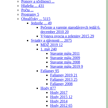
Ponosy a sčežnosci ...
Hlašeňa ...
431
Počta ...
Programy
5
Obražčoky ...
5115
Jedzeňe ...
49
Pečenie a varenie starodávnych jedál 6.
december 2010
20
Výstava ovocia a zeleniny 2015
29
Sviatky a slávnosti ...
2075
MDŽ 2019
12
1. máj
240
Stavanie mája 2011
Stavanie mája 2009
Stavanie mája 2008
Stavanie mája 2019
9
Fašiangy
95
Fašiangy 2019
21
Fašiangy 2013
25
Fašiangy 2008
Hody
877
Hody 2017
Hody 2015
12
Hody 2014
Hody 2012
65