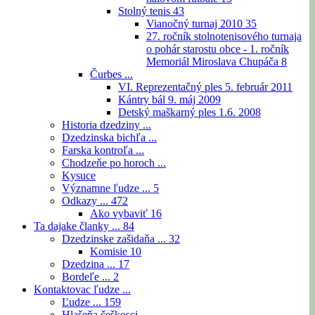
Stolný tenis
43
Vianočný turnaj 2010
35
27. ročník stolnotenisového turnaja
o pohár starostu obce - 1. ročník
Memoriál Miroslava Chupáča
8
Čurbes ...
VI. Reprezentačný ples 5. február 2011
Kántry bál 9. máj 2009
Detský maškarný ples 1.6. 2008
Historia dzedziny ...
Dzedzinska bichľa ...
Farska kontroľa ...
Chodzeňe po horoch ...
Kysuce
Významne ľudze ...
5
Odkazy ...
472
Ako vybaviť
16
Ta dajake članky ...
84
Dzedzinske zašidaňa ...
32
Komisie
10
Dzedzina ...
17
Bordeľe ...
2
Kontaktovac ľudze ...
Ľudze ...
159
Hlašeňa češkosci ...