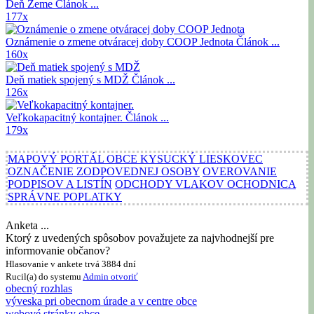
Deň Zeme
Článok ...
177x
Oznámenie o zmene otváracej doby COOP Jednota
Článok ...
160x
Deň matiek spojený s MDŽ
Článok ...
126x
Veľkokapacitný kontajner.
Článok ...
179x
MAPOVÝ PORTÁL OBCE KYSUCKÝ LIESKOVEC
OZNAČENIE ZODPOVEDNEJ OSOBY
OVEROVANIE
PODPISOV A LISTÍN
ODCHODY VLAKOV OCHODNICA
SPRÁVNE POPLATKY
Anketa ...
Ktorý z uvedených spôsobov považujete za najvhodnejší pre
informovanie občanov?
Hlasovanie v ankete trvá 3884 dní
Rucil(a) do systemu
Admin
otvoriť
obecný rozhlas
výveska pri obecnom úrade a v centre obce
webové stránky obce