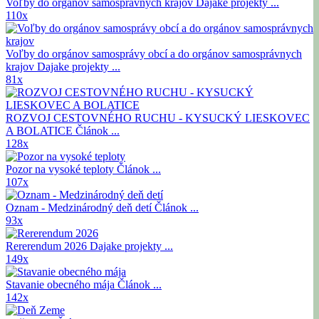
Voľby do orgánov samosprávnych krajov
Dajake projekty ...
110x
Voľby do orgánov samosprávy obcí a do orgánov samosprávnych
krajov
Dajake projekty ...
81x
ROZVOJ CESTOVNÉHO RUCHU - KYSUCKÝ LIESKOVEC
A BOLATICE
Článok ...
128x
Pozor na vysoké teploty
Článok ...
107x
Oznam - Medzinárodný deň detí
Článok ...
93x
Rererendum 2026
Dajake projekty ...
149x
Stavanie obecného mája
Článok ...
142x