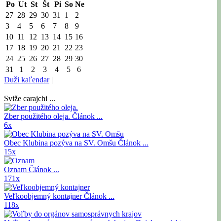
Po
Ut
St
Št
Pi
So
Ne
27
28
29
30
31
1
2
3
4
5
6
7
8
9
10
11
12
13
14
15
16
17
18
19
20
21
22
23
24
25
26
27
28
29
30
31
1
2
3
4
5
6
Duži kaľendar
|
Sviže carajchi ...
Zber použitého oleja.
Článok ...
6x
Obec Klubina pozýva na SV. Omšu
Článok ...
15x
Oznam
Článok ...
171x
Veľkoobjemný kontajner
Článok ...
118x