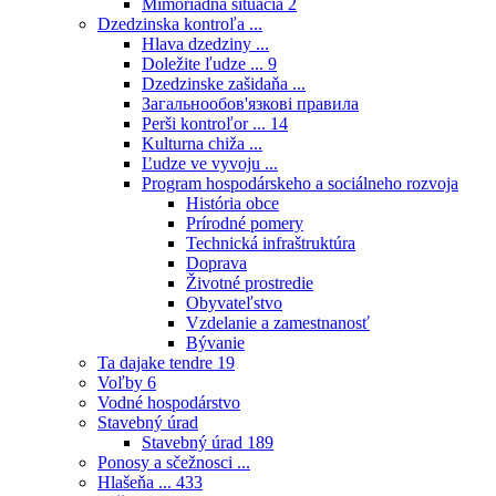
Mimoriadna situácia
2
Dzedzinska kontroľa ...
Hlava dzedziny ...
Doležite ľudze ...
9
Dzedzinske zašidaňa ...
Загальнообов'язкові правила
Perši kontroľor ...
14
Kulturna chiža ...
Ľudze ve vyvoju ...
Program hospodárskeho a sociálneho rozvoja
História obce
Prírodné pomery
Technická infraštruktúra
Doprava
Životné prostredie
Obyvateľstvo
Vzdelanie a zamestnanosť
Bývanie
Ta dajake tendre
19
Voľby
6
Vodné hospodárstvo
Stavebný úrad
Stavebný úrad
189
Ponosy a sčežnosci ...
Hlašeňa ...
433