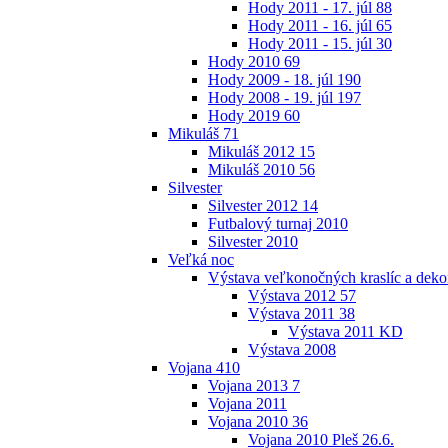
Hody 2011 - 17. júl
88
Hody 2011 - 16. júl
65
Hody 2011 - 15. júl
30
Hody 2010
69
Hody 2009 - 18. júl
190
Hody 2008 - 19. júl
197
Hody 2019
60
Mikuláš
71
Mikuláš 2012
15
Mikuláš 2010
56
Silvester
Silvester 2012
14
Futbalový turnaj 2010
Silvester 2010
Veľká noc
Výstava veľkonočných kraslíc a dekor
Výstava 2012
57
Výstava 2011
38
Výstava 2011 KD
Výstava 2008
Vojana
410
Vojana 2013
7
Vojana 2011
Vojana 2010
36
Vojana 2010 Pleš 26.6.