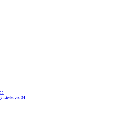
22
ý Lieskovec
34