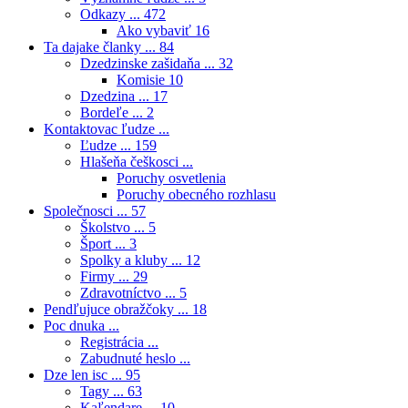
Odkazy ...
472
Ako vybaviť
16
Ta dajake članky ...
84
Dzedzinske zašidaňa ...
32
Komisie
10
Dzedzina ...
17
Bordeľe ...
2
Kontaktovac ľudze ...
Ľudze ...
159
Hlašeňa češkosci ...
Poruchy osvetlenia
Poruchy obecného rozhlasu
Společnosci ...
57
Školstvo ...
5
Šport ...
3
Spolky a kluby ...
12
Firmy ...
29
Zdravotníctvo ...
5
Pendľujuce obražčoky ...
18
Poc dnuka ...
Registrácia ...
Zabudnuté heslo ...
Dze len isc ...
95
Tagy ...
63
Kaľendare ...
10