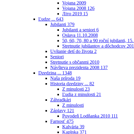
Vojana 2009
Vojana 2008
126
Літо 2019
15
Ľudze ...
643
Jubilanti
379
Jubilanti a seniori
6
Oslava 11.10.2008
50, 60, 70, 80 a 90 roční jubilanti, 15
Stretnutie jubilantov a dôchodcov 20
Uvítanie detí do života
2
Seniori
Stretnutie s občanmi 2010
Návšteva prezidenta 2008
137
Dzedzina ...
1348
Naša príroda
19
Historia dzedziny ...
82
Z minulosti
23
Ľudia z minulosti
21
Záhradkári
Z minulosti
Záplavy
121
Povodeň Lodňanka 2010
111
Farnosť
475
Kalvária
39
Kaplnka
371