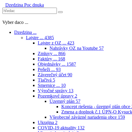
Dzedzina
Poc dnuka
Vyber daco ...
Dzedzina ...
Lajstre ...
4385
Lajstre z OZ ...
423
Nahrávky OZ na Youtube
57
Zmluvy ...
866
Faktúry ...
168
Objednávky ...
1587
Peňeži ...
93
Záverečný účet
90
Tlačivá
5
Smernice ...
10
Výročné správy
13
Pozemkové úpravy
2
Územný plán
57
Koncept riešenia - územný plán obce
Zmena a doplnok č.1 ÚPN-O Kysuck
Všeobecné záväzné nariadenia obce
159
Ukrajina
2
COVID-19 aktuality
132