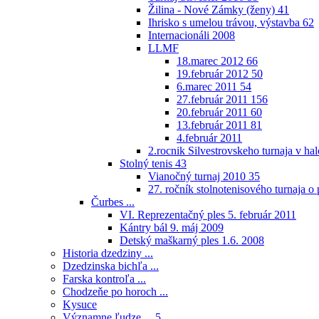
Žilina - Nové Zámky (ženy)
41
Ihrisko s umelou trávou, výstavba
62
Internacionáli 2008
LLMF
18.marec 2012
66
19.február 2012
50
6.marec 2011
54
27.február 2011
156
20.február 2011
60
13.február 2011
81
4.február 2011
2.rocnik Silvestrovskeho turnaja v h
Stolný tenis
43
Vianočný turnaj 2010
35
27. ročník stolnotenisového turnaja 
Čurbes ...
VI. Reprezentačný ples 5. február 2011
Kántry bál 9. máj 2009
Detský maškarný ples 1.6. 2008
Historia dzedziny ...
Dzedzinska bichľa ...
Farska kontroľa ...
Chodzeňe po horoch ...
Kysuce
Významne ľudze ...
5