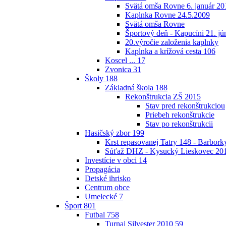
Svätá omša Rovne 6. január 20
Kaplnka Rovne 24.5.2009
Svätá omša Rovne
Športový deň - Kapucíni 21. jú
20.výročie založenia kaplnky
Kaplnka a krížová cesta
106
Koscel ...
17
Zvonica
31
Školy
188
Základná škola
188
Rekonštrukcia ZŠ 2015
Stav pred rekonštrukciou
Priebeh rekonštrukcie
Stav po rekonštrukcii
Hasičský zbor
199
Krst repasovanej Tatry 148 - Barbor
Súťaž DHZ - Kysucký Lieskovec 20
Investície v obci
14
Propagácia
Detské ihrisko
Centrum obce
Umelecké
7
Šport
801
Futbal
758
Turnaj Silvester 2010
59