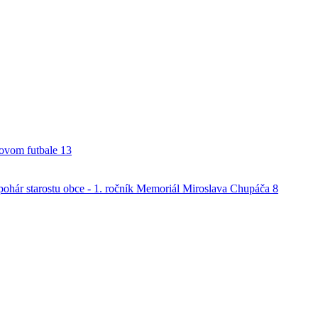
alovom futbale
13
o pohár starostu obce - 1. ročník Memoriál Miroslava Chupáča
8