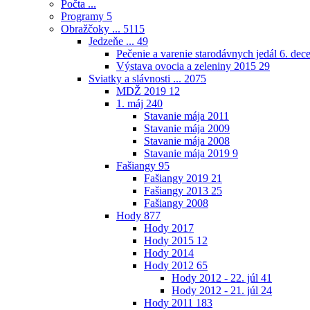
Počta ...
Programy
5
Obražčoky ...
5115
Jedzeňe ...
49
Pečenie a varenie starodávnych jedál 6. de
Výstava ovocia a zeleniny 2015
29
Sviatky a slávnosti ...
2075
MDŽ 2019
12
1. máj
240
Stavanie mája 2011
Stavanie mája 2009
Stavanie mája 2008
Stavanie mája 2019
9
Fašiangy
95
Fašiangy 2019
21
Fašiangy 2013
25
Fašiangy 2008
Hody
877
Hody 2017
Hody 2015
12
Hody 2014
Hody 2012
65
Hody 2012 - 22. júl
41
Hody 2012 - 21. júl
24
Hody 2011
183