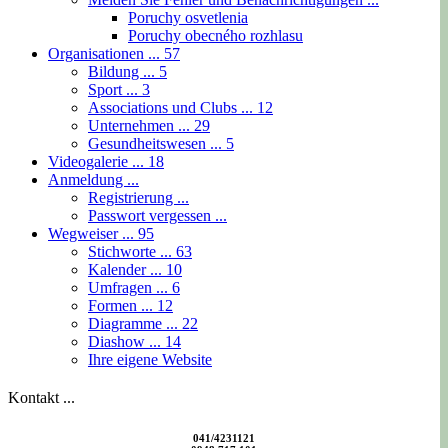
Poruchy osvetlenia
Poruchy obecného rozhlasu
Organisationen ...
57
Bildung ...
5
Sport ...
3
Associations und Clubs ...
12
Unternehmen ...
29
Gesundheitswesen ...
5
Videogalerie ...
18
Anmeldung ...
Registrierung ...
Passwort vergessen ...
Wegweiser ...
95
Stichworte ...
63
Kalender ...
10
Umfragen ...
6
Formen ...
12
Diagramme ...
22
Diashow ...
14
Ihre eigene Website
Kontakt ...
041/4231121