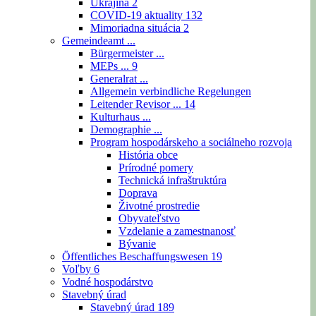
Ukrajina
2
COVID-19 aktuality
132
Mimoriadna situácia
2
Gemeindeamt ...
Bürgermeister ...
MEPs ...
9
Generalrat ...
Allgemein verbindliche Regelungen
Leitender Revisor ...
14
Kulturhaus ...
Demographie ...
Program hospodárskeho a sociálneho rozvoja
História obce
Prírodné pomery
Technická infraštruktúra
Doprava
Životné prostredie
Obyvateľstvo
Vzdelanie a zamestnanosť
Bývanie
Öffentliches Beschaffungswesen
19
Voľby
6
Vodné hospodárstvo
Stavebný úrad
Stavebný úrad
189