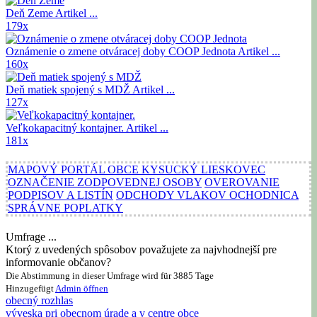
Deň Zeme
Artikel ...
179x
Oznámenie o zmene otváracej doby COOP Jednota
Artikel ...
160x
Deň matiek spojený s MDŽ
Artikel ...
127x
Veľkokapacitný kontajner.
Artikel ...
181x
MAPOVÝ PORTÁL OBCE KYSUCKÝ LIESKOVEC
OZNAČENIE ZODPOVEDNEJ OSOBY
OVEROVANIE
PODPISOV A LISTÍN
ODCHODY VLAKOV OCHODNICA
SPRÁVNE POPLATKY
Umfrage ...
Ktorý z uvedených spôsobov považujete za najvhodnejší pre
informovanie občanov?
Die Abstimmung in dieser Umfrage wird für 3885 Tage
Hinzugefügt
Admin
öffnen
obecný rozhlas
výveska pri obecnom úrade a v centre obce