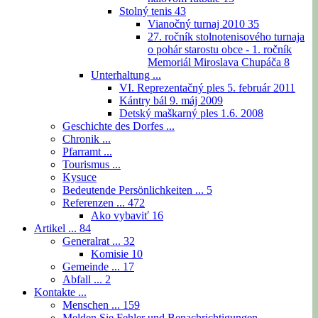
Stolný tenis
43
Vianočný turnaj 2010
35
27. ročník stolnotenisového turnaja
o pohár starostu obce - 1. ročník
Memoriál Miroslava Chupáča
8
Unterhaltung ...
VI. Reprezentačný ples 5. február 2011
Kántry bál 9. máj 2009
Detský maškarný ples 1.6. 2008
Geschichte des Dorfes ...
Chronik ...
Pfarramt ...
Tourismus ...
Kysuce
Bedeutende Persönlichkeiten ...
5
Referenzen ...
472
Ako vybaviť
16
Artikel ...
84
Generalrat ...
32
Komisie
10
Gemeinde ...
17
Abfall ...
2
Kontakte ...
Menschen ...
159
Melden Sie Fehler und Benachrichtigungen ...