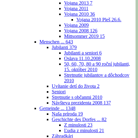
Vojana 2013
7
Vojana 2011
Vojana 2010
36
Vojana 2010 Pleš 26.6.
Vojana 2009
Vojana 2008
126
Mittsommer 2019
15
Menschen ...
643
Jubilanti
379
Jubilanti a seniori
6
Oslava 11.10.2008
50, 60, 70, 80 a 90 roční jubilanti,
15. október 2010
Stretnutie jubilantov a dôchodcov
2010
Uvítanie detí do života
2
Seniori
Stretnutie s občanmi 2010
Návšteva prezidenta 2008
137
Gemeinde ...
1348
Naša príroda
19
Geschichte des Dorfes ...
82
Z minulosti
23
Ľudia z minulosti
21
Záhradkári