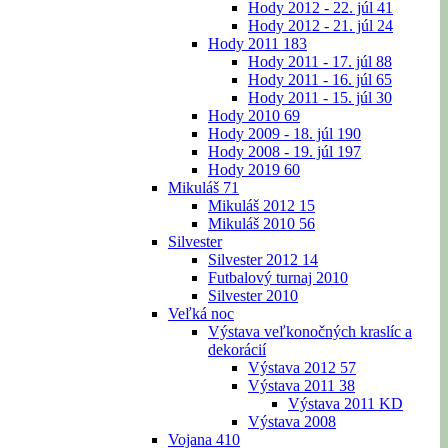
Hody 2012 - 22. júl
41
Hody 2012 - 21. júl
24
Hody 2011
183
Hody 2011 - 17. júl
88
Hody 2011 - 16. júl
65
Hody 2011 - 15. júl
30
Hody 2010
69
Hody 2009 - 18. júl
190
Hody 2008 - 19. júl
197
Hody 2019
60
Mikuláš
71
Mikuláš 2012
15
Mikuláš 2010
56
Silvester
Silvester 2012
14
Futbalový turnaj 2010
Silvester 2010
Veľká noc
Výstava veľkonočných kraslíc a
dekorácií
Výstava 2012
57
Výstava 2011
38
Výstava 2011 KD
Výstava 2008
Vojana
410