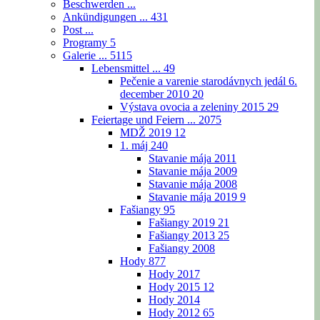
Beschwerden ...
Ankündigungen ...
431
Post ...
Programy
5
Galerie ...
5115
Lebensmittel ...
49
Pečenie a varenie starodávnych jedál 6.
december 2010
20
Výstava ovocia a zeleniny 2015
29
Feiertage und Feiern ...
2075
MDŽ 2019
12
1. máj
240
Stavanie mája 2011
Stavanie mája 2009
Stavanie mája 2008
Stavanie mája 2019
9
Fašiangy
95
Fašiangy 2019
21
Fašiangy 2013
25
Fašiangy 2008
Hody
877
Hody 2017
Hody 2015
12
Hody 2014
Hody 2012
65