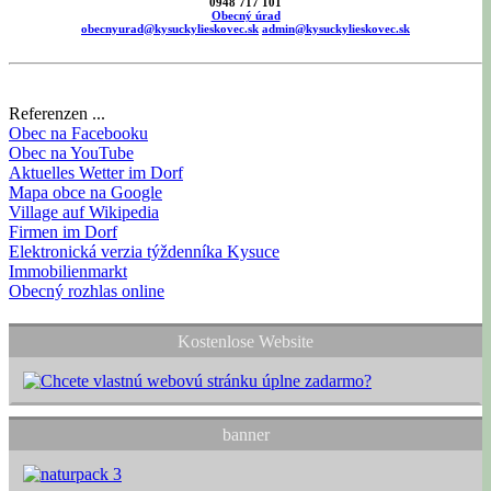
0948 717 101
Obecný úrad
obecnyurad@kysuckylieskovec.sk
admin@kysuckylieskovec.sk
Referenzen ...
Obec na Facebooku
Obec na YouTube
Aktuelles Wetter im Dorf
Mapa obce na Google
Village auf Wikipedia
Firmen im Dorf
Elektronická verzia týždenníka Kysuce
Immobilienmarkt
Obecný rozhlas online
Kostenlose Website
banner