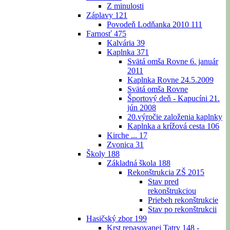
Z minulosti
Záplavy
121
Povodeň Lodňanka 2010
111
Farnosť
475
Kalvária
39
Kaplnka
371
Svätá omša Rovne 6. január
2011
Kaplnka Rovne 24.5.2009
Svätá omša Rovne
Športový deň - Kapucíni 21.
jún 2008
20.výročie založenia kaplnky
Kaplnka a krížová cesta
106
Kirche ...
17
Zvonica
31
Školy
188
Základná škola
188
Rekonštrukcia ZŠ 2015
Stav pred
rekonštrukciou
Priebeh rekonštrukcie
Stav po rekonštrukcii
Hasičský zbor
199
Krst repasovanej Tatry 148 -