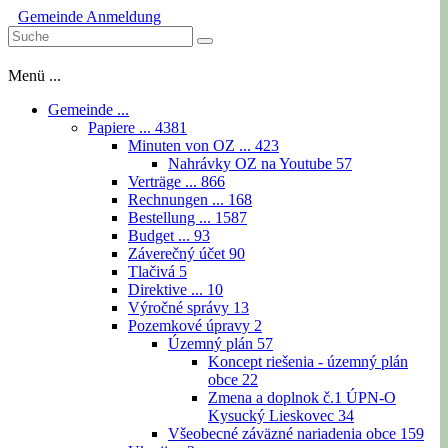
Gemeinde
Anmeldung
Menü ...
Gemeinde ...
Papiere ...
4381
Minuten von OZ ...
423
Nahrávky OZ na Youtube
57
Verträge ...
866
Rechnungen ...
168
Bestellung ...
1587
Budget ...
93
Záverečný účet
90
Tlačivá
5
Direktive ...
10
Výročné správy
13
Pozemkové úpravy
2
Územný plán
57
Koncept riešenia - územný plán
obce
22
Zmena a doplnok č.1 ÚPN-O
Kysucký Lieskovec
34
Všeobecné záväzné nariadenia obce
159