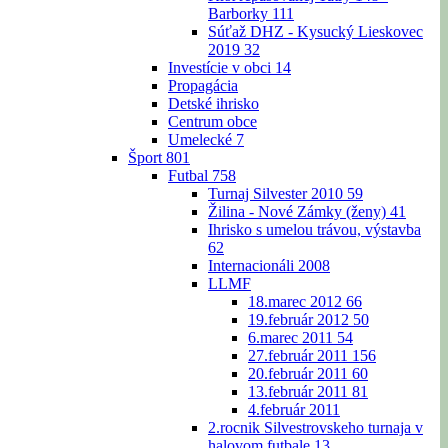
Barborky
111
Súťaž DHZ - Kysucký Lieskovec
2019
32
Investície v obci
14
Propagácia
Detské ihrisko
Centrum obce
Umelecké
7
Šport
801
Futbal
758
Turnaj Silvester 2010
59
Žilina - Nové Zámky (ženy)
41
Ihrisko s umelou trávou, výstavba
62
Internacionáli 2008
LLMF
18.marec 2012
66
19.február 2012
50
6.marec 2011
54
27.február 2011
156
20.február 2011
60
13.február 2011
81
4.február 2011
2.rocnik Silvestrovskeho turnaja v
halovom futbale
13