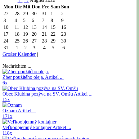
←
→
August 2026
Mon
Die
Mit
Don
Fre
Sam
Son
27
28
29
30
31
1
2
3
4
5
6
7
8
9
10
11
12
13
14
15
16
17
18
19
20
21
22
23
24
25
26
27
28
29
30
31
1
2
3
4
5
6
Großer Kalender
|
Nachrichten ...
Zber použitého oleja.
Artikel ...
6x
Obec Klubina pozýva na SV. Omšu
Artikel ...
15x
Oznam
Artikel ...
171x
Veľkoobjemný kontajner
Artikel ...
118x