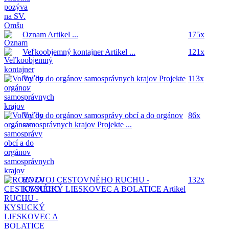
Oznam
Artikel ...
175x
Veľkoobjemný kontajner
Artikel ...
121x
Voľby do orgánov samosprávnych krajov
Projekte
113x
...
Voľby do orgánov samosprávy obcí a do orgánov
86x
samosprávnych krajov
Projekte ...
ROZVOJ CESTOVNÉHO RUCHU -
132x
KYSUCKÝ LIESKOVEC A BOLATICE
Artikel
...