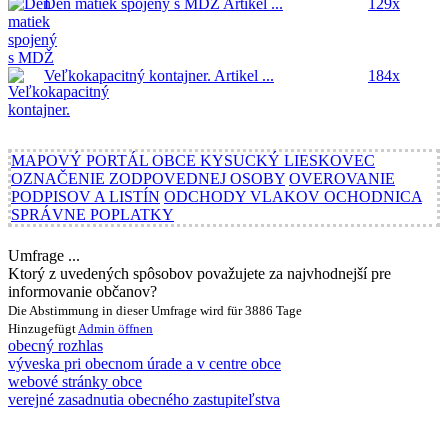
Deň matiek spojený s MDŽ
Artikel ...
129x
Veľkokapacitný kontajner.
Artikel ...
184x
MAPOVÝ PORTÁL OBCE KYSUCKÝ LIESKOVEC
OZNAČENIE ZODPOVEDNEJ OSOBY
OVEROVANIE
PODPISOV A LISTÍN
ODCHODY VLAKOV OCHODNICA
SPRÁVNE POPLATKY
Umfrage ...
Ktorý z uvedených spôsobov považujete za najvhodnejší pre
informovanie občanov?
Die Abstimmung in dieser Umfrage wird für 3886 Tage
Hinzugefügt
Admin
öffnen
obecný rozhlas
výveska pri obecnom úrade a v centre obce
webové stránky obce
verejné zasadnutia obecného zastupiteľstva