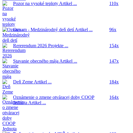
Pozor na vysoké teploty
Artikel ...
110x
Oznam - Medzinárodný deň detí
Artikel ...
96x
Rererendum 2026
Projekte ...
154x
Stavanie obecného mája
Artikel ...
147x
Deň Zeme
Artikel ...
184x
Oznámenie o zmene otváracej doby COOP
164x
Jednota
Artikel ...