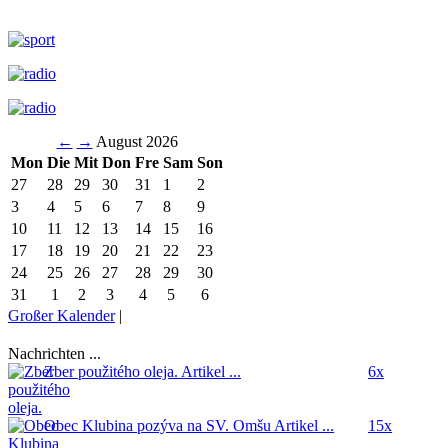
←
→
August 2026
Mon
Die
Mit
Don
Fre
Sam
Son
27
28
29
30
31
1
2
3
4
5
6
7
8
9
10
11
12
13
14
15
16
17
18
19
20
21
22
23
24
25
26
27
28
29
30
31
1
2
3
4
5
6
Großer Kalender
|
Nachrichten ...
Zber použitého oleja.
Artikel ...
6x
Obec Klubina pozýva na SV. Omšu
Artikel ...
15x