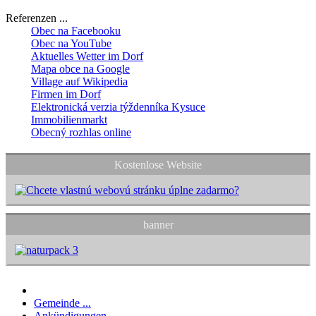
Referenzen ...
Obec na Facebooku
Obec na YouTube
Aktuelles Wetter im Dorf
Mapa obce na Google
Village auf Wikipedia
Firmen im Dorf
Elektronická verzia týždenníka Kysuce
Immobilienmarkt
Obecný rozhlas online
Kostenlose Website
banner
Gemeinde ...
Ankündigungen ...