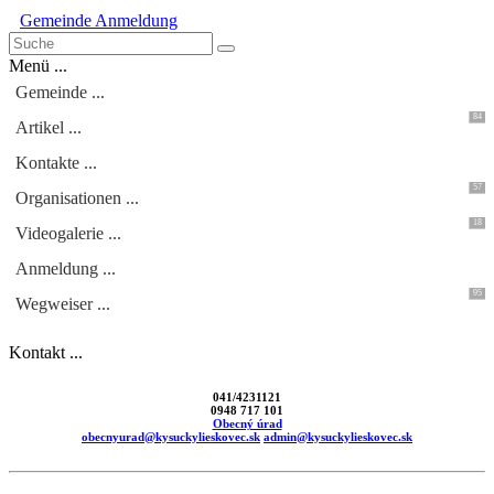
Gemeinde
Anmeldung
Menü ...
Gemeinde ...
84
Artikel ...
Kontakte ...
57
Organisationen ...
18
Videogalerie ...
Anmeldung ...
95
Wegweiser ...
Kontakt ...
041/4231121
0948 717 101
Obecný úrad
obecnyurad@kysuckylieskovec.sk
admin@kysuckylieskovec.sk