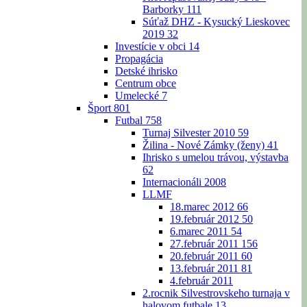
Barborky
111
Súťaž DHZ - Kysucký Lieskovec
2019
32
Investície v obci
14
Propagácia
Detské ihrisko
Centrum obce
Umelecké
7
Šport
801
Futbal
758
Turnaj Silvester 2010
59
Žilina - Nové Zámky (ženy)
41
Ihrisko s umelou trávou, výstavba
62
Internacionáli 2008
LLMF
18.marec 2012
66
19.február 2012
50
6.marec 2011
54
27.február 2011
156
20.február 2011
60
13.február 2011
81
4.február 2011
2.rocnik Silvestrovskeho turnaja v
halovom futbale
13