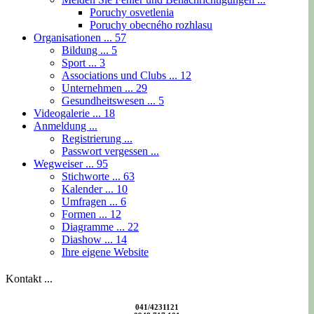
Poruchy osvetlenia
Poruchy obecného rozhlasu
Organisationen ...
57
Bildung ...
5
Sport ...
3
Associations und Clubs ...
12
Unternehmen ...
29
Gesundheitswesen ...
5
Videogalerie ...
18
Anmeldung ...
Registrierung ...
Passwort vergessen ...
Wegweiser ...
95
Stichworte ...
63
Kalender ...
10
Umfragen ...
6
Formen ...
12
Diagramme ...
22
Diashow ...
14
Ihre eigene Website
Kontakt ...
041/4231121