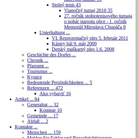
Stolný tenis
43
Vianočný turnaj 2010
35
27. ročník stolnotenisového turnaja
o pohár starostu obce - 1. ročník
Memoriál Miroslava Chupáča
8
Unterhaltung ...
VI. Reprezentačný ples 5. február 2011
Kántry bál 9. máj 2009
Detský maškarný ples 1.6. 2008
Geschichte des Dorfes ...
Chronik ...
Pfarramt ...
Tourismus ...
Kysuce
Bedeutende Persönlichkeiten ...
5
Referenzen ...
472
Ako vybaviť
16
Artikel ...
84
Generalrat ...
32
Komisie
10
Gemeinde ...
17
Abfall ...
2
Kontakte ...
Menschen ...
159
Melden Sie Fehler und Benachrichtigungen ...