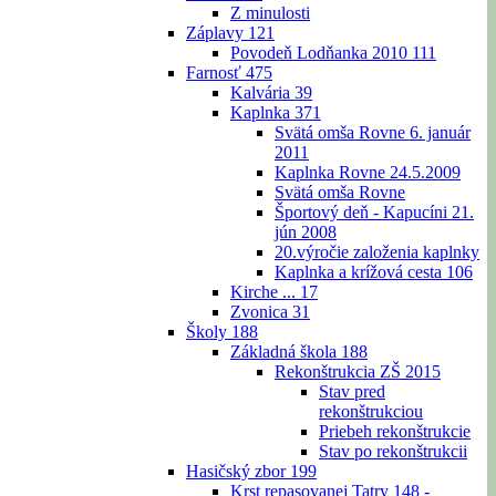
Z minulosti
Záplavy
121
Povodeň Lodňanka 2010
111
Farnosť
475
Kalvária
39
Kaplnka
371
Svätá omša Rovne 6. január
2011
Kaplnka Rovne 24.5.2009
Svätá omša Rovne
Športový deň - Kapucíni 21.
jún 2008
20.výročie založenia kaplnky
Kaplnka a krížová cesta
106
Kirche ...
17
Zvonica
31
Školy
188
Základná škola
188
Rekonštrukcia ZŠ 2015
Stav pred
rekonštrukciou
Priebeh rekonštrukcie
Stav po rekonštrukcii
Hasičský zbor
199
Krst repasovanej Tatry 148 -