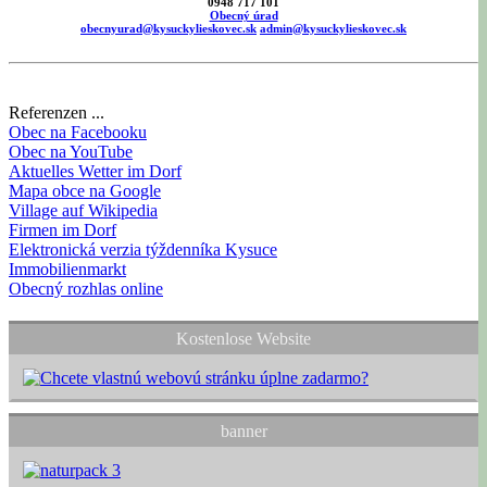
0948 717 101
Obecný úrad
obecnyurad@kysuckylieskovec.sk
admin@kysuckylieskovec.sk
Referenzen ...
Obec na Facebooku
Obec na YouTube
Aktuelles Wetter im Dorf
Mapa obce na Google
Village auf Wikipedia
Firmen im Dorf
Elektronická verzia týždenníka Kysuce
Immobilienmarkt
Obecný rozhlas online
Kostenlose Website
banner