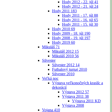
Hody 2012 - 22. júl
41
Hody 2012 - 21. júl
24
Hody 2011
183
Hody 2011 - 17. júl
88
Hody 2011 - 16. júl
65
Hody 2011 - 15. júl
30
Hody 2010
69
Hody 2009 - 18. júl
190
Hody 2008 - 19. júl
197
Hody 2019
60
Mikuláš
71
Mikuláš 2012
15
Mikuláš 2010
56
Silvester
Silvester 2012
14
Futbalový turnaj 2010
Silvester 2010
Veľká noc
Výstava veľkonočných kraslíc a
dekorácií
Výstava 2012
57
Výstava 2011
38
Výstava 2011 KD
Výstava 2008
Vojana
410