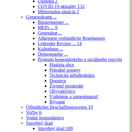
Ukrajina
2
COVID-19 aktuality
132
Mimoriadna situácia
2
Gemeindeamt ...
Bürgermeister ...
MEPs ...
9
Generalrat ...
Allgemein verbindliche Regelungen
Leitender Revisor ...
14
Kulturhaus ...
Demographie ...
Program hospodárskeho a sociálneho rozvoja
História obce
Prírodné pomery
Technická infraštruktúra
Doprava
Životné prostredie
Obyvateľstvo
Vzdelanie a zamestnanosť
Bývanie
Öffentliches Beschaffungswesen
19
Voľby
6
Vodné hospodárstvo
Stavebný úrad
Stavebný úrad
189