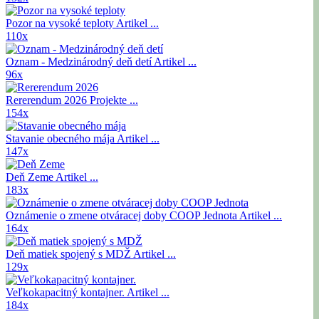
Pozor na vysoké teploty
Artikel ...
110x
Oznam - Medzinárodný deň detí
Artikel ...
96x
Rererendum 2026
Projekte ...
154x
Stavanie obecného mája
Artikel ...
147x
Deň Zeme
Artikel ...
183x
Oznámenie o zmene otváracej doby COOP Jednota
Artikel ...
164x
Deň matiek spojený s MDŽ
Artikel ...
129x
Veľkokapacitný kontajner.
Artikel ...
184x