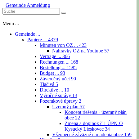
Gemeinde
Anmeldung
Menü ...
Gemeinde ...
Papiere ...
4379
Minuten von OZ ...
423
Nahrávky OZ na Youtube
57
Verträge ...
866
Rechnungen ...
168
Bestellung ...
1585
Budget ...
93
Záverečný účet
90
Tlačivá
5
Direktive ...
10
Výročné správy
13
Pozemkové úpravy
2
Územný plán
57
Koncept riešenia - územný plán
obce
22
Zmena a doplnok č.1 ÚPN-O
Kysucký Lieskovec
34
Všeobecné záväzné nariadenia obce
159