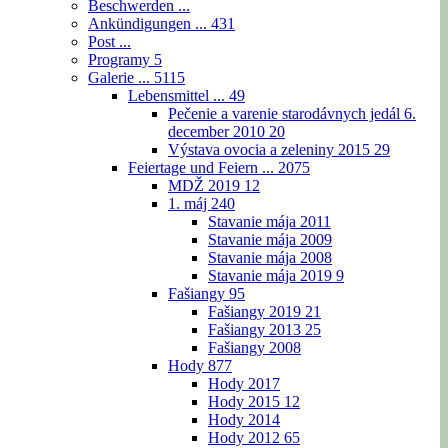
Beschwerden ...
Ankündigungen ...
431
Post ...
Programy
5
Galerie ...
5115
Lebensmittel ...
49
Pečenie a varenie starodávnych jedál 6.
december 2010
20
Výstava ovocia a zeleniny 2015
29
Feiertage und Feiern ...
2075
MDŽ 2019
12
1. máj
240
Stavanie mája 2011
Stavanie mája 2009
Stavanie mája 2008
Stavanie mája 2019
9
Fašiangy
95
Fašiangy 2019
21
Fašiangy 2013
25
Fašiangy 2008
Hody
877
Hody 2017
Hody 2015
12
Hody 2014
Hody 2012
65