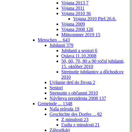
Vojana 2013
7
Vojana 2011
Vojana 2010
36
Vojana 2010 Pleš 26.6.
Vojana 2009
Vojana 2008
126
Mittsommer 2019
15
Menschen ...
643
Jubilanti
379
Jubilanti a seniori
6
Oslava 11.10.2008
50, 60, 70, 80 a 90 roční jubilanti,
15. október 2010
Stretnutie jubilantov a dôchodcov
2010
Uvítanie detí do života
2
Seniori
Stretnutie s občanmi 2010
Návšteva prezidenta 2008
137
Gemeinde ...
1348
Naša príroda
19
Geschichte des Dorfes ...
82
Z minulosti
23
Ľudia z minulosti
21
Záhradkári