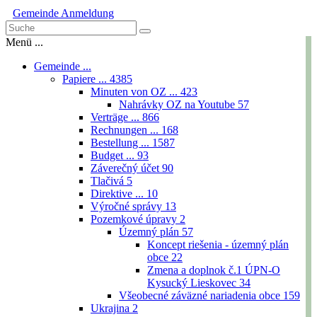
Gemeinde
Anmeldung
Menü ...
Gemeinde ...
Papiere ...
4385
Minuten von OZ ...
423
Nahrávky OZ na Youtube
57
Verträge ...
866
Rechnungen ...
168
Bestellung ...
1587
Budget ...
93
Záverečný účet
90
Tlačivá
5
Direktive ...
10
Výročné správy
13
Pozemkové úpravy
2
Územný plán
57
Koncept riešenia - územný plán
obce
22
Zmena a doplnok č.1 ÚPN-O
Kysucký Lieskovec
34
Všeobecné záväzné nariadenia obce
159
Ukrajina
2