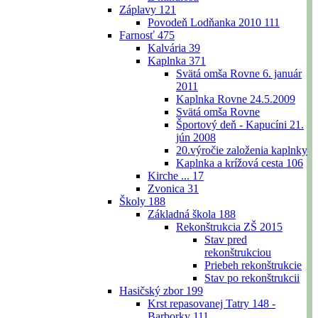
Záplavy
121
Povodeň Lodňanka 2010
111
Farnosť
475
Kalvária
39
Kaplnka
371
Svätá omša Rovne 6. január
2011
Kaplnka Rovne 24.5.2009
Svätá omša Rovne
Športový deň - Kapucíni 21.
jún 2008
20.výročie založenia kaplnky
Kaplnka a krížová cesta
106
Kirche ...
17
Zvonica
31
Školy
188
Základná škola
188
Rekonštrukcia ZŠ 2015
Stav pred
rekonštrukciou
Priebeh rekonštrukcie
Stav po rekonštrukcii
Hasičský zbor
199
Krst repasovanej Tatry 148 -
Barborky
111