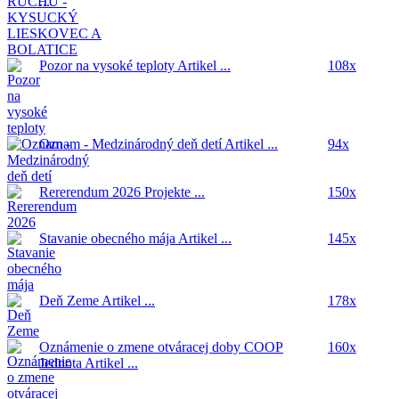
...
Pozor na vysoké teploty
Artikel ...
108x
Oznam - Medzinárodný deň detí
Artikel ...
94x
Rererendum 2026
Projekte ...
150x
Stavanie obecného mája
Artikel ...
145x
Deň Zeme
Artikel ...
178x
Oznámenie o zmene otváracej doby COOP
160x
Jednota
Artikel ...