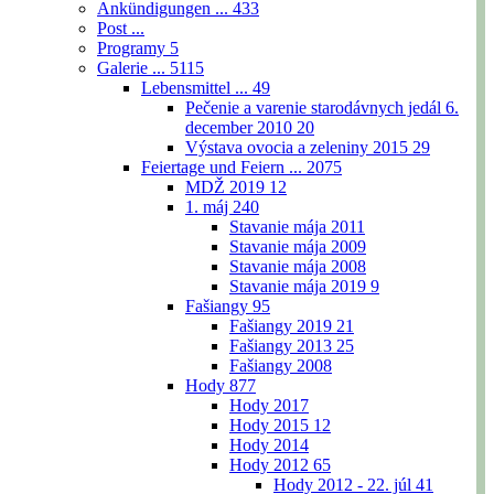
Ankündigungen ...
433
Post ...
Programy
5
Galerie ...
5115
Lebensmittel ...
49
Pečenie a varenie starodávnych jedál 6.
december 2010
20
Výstava ovocia a zeleniny 2015
29
Feiertage und Feiern ...
2075
MDŽ 2019
12
1. máj
240
Stavanie mája 2011
Stavanie mája 2009
Stavanie mája 2008
Stavanie mája 2019
9
Fašiangy
95
Fašiangy 2019
21
Fašiangy 2013
25
Fašiangy 2008
Hody
877
Hody 2017
Hody 2015
12
Hody 2014
Hody 2012
65
Hody 2012 - 22. júl
41