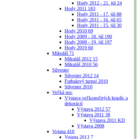
Hody 2012 - 21. júl
24
Hody 2011
183
Hody 2011 - 17. júl
88
Hody 2011 - 16. júl
65
Hody 2011 - 15. júl
30
Hody 2010
69
Hody 2009 - 18. júl
190
Hody 2008 - 19. júl
197
Hody 2019
60
Mikuláš
71
Mikuláš 2012
15
Mikuláš 2010
56
Silvester
Silvester 2012
14
Futbalový turnaj 2010
Silvester 2010
Veľká noc
Výstava veľkonočných kraslíc a
dekorácií
Výstava 2012
57
Výstava 2011
38
Výstava 2011 KD
Výstava 2008
Vojana
410
Vojana 2013
7