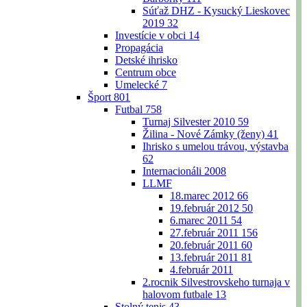
Súťaž DHZ - Kysucký Lieskovec
2019
32
Investície v obci
14
Propagácia
Detské ihrisko
Centrum obce
Umelecké
7
Šport
801
Futbal
758
Turnaj Silvester 2010
59
Žilina - Nové Zámky (ženy)
41
Ihrisko s umelou trávou, výstavba
62
Internacionáli 2008
LLMF
18.marec 2012
66
19.február 2012
50
6.marec 2011
54
27.február 2011
156
20.február 2011
60
13.február 2011
81
4.február 2011
2.rocnik Silvestrovskeho turnaja v
halovom futbale
13
Stolný tenis
43