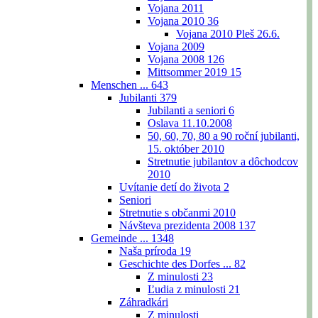
Vojana 2011
Vojana 2010
36
Vojana 2010 Pleš 26.6.
Vojana 2009
Vojana 2008
126
Mittsommer 2019
15
Menschen ...
643
Jubilanti
379
Jubilanti a seniori
6
Oslava 11.10.2008
50, 60, 70, 80 a 90 roční jubilanti,
15. október 2010
Stretnutie jubilantov a dôchodcov
2010
Uvítanie detí do života
2
Seniori
Stretnutie s občanmi 2010
Návšteva prezidenta 2008
137
Gemeinde ...
1348
Naša príroda
19
Geschichte des Dorfes ...
82
Z minulosti
23
Ľudia z minulosti
21
Záhradkári
Z minulosti