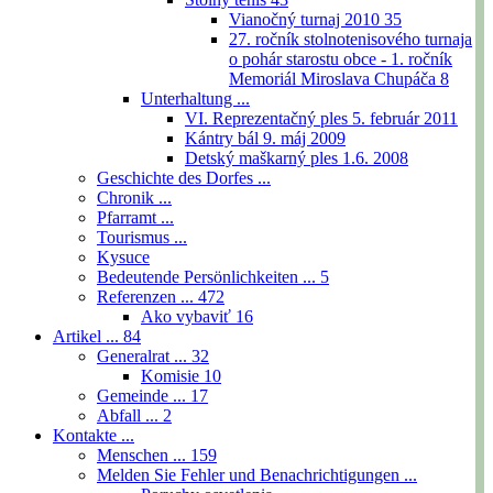
Vianočný turnaj 2010
35
27. ročník stolnotenisového turnaja
o pohár starostu obce - 1. ročník
Memoriál Miroslava Chupáča
8
Unterhaltung ...
VI. Reprezentačný ples 5. február 2011
Kántry bál 9. máj 2009
Detský maškarný ples 1.6. 2008
Geschichte des Dorfes ...
Chronik ...
Pfarramt ...
Tourismus ...
Kysuce
Bedeutende Persönlichkeiten ...
5
Referenzen ...
472
Ako vybaviť
16
Artikel ...
84
Generalrat ...
32
Komisie
10
Gemeinde ...
17
Abfall ...
2
Kontakte ...
Menschen ...
159
Melden Sie Fehler und Benachrichtigungen ...