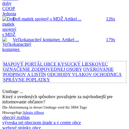
Deň matiek spojený s MDŽ
Artikel ...
126x
Veľkokapacitný kontajner.
Artikel ...
179x
MAPOVÝ PORTÁL OBCE KYSUCKÝ LIESKOVEC
OZNAČENIE ZODPOVEDNEJ OSOBY
OVEROVANIE
PODPISOV A LISTÍN
ODCHODY VLAKOV OCHODNICA
SPRÁVNE POPLATKY
Umfrage ...
Ktorý z uvedených spôsobov považujete za najvhodnejší pre
informovanie občanov?
Die Abstimmung in dieser Umfrage wird für 3884 Tage
Hinzugefügt
Admin
öffnen
obecný rozhlas
výveska pri obecnom úrade a v centre obce
webové stránky obce