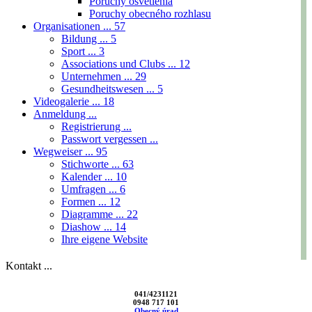
Poruchy osvetlenia
Poruchy obecného rozhlasu
Organisationen ...
57
Bildung ...
5
Sport ...
3
Associations und Clubs ...
12
Unternehmen ...
29
Gesundheitswesen ...
5
Videogalerie ...
18
Anmeldung ...
Registrierung ...
Passwort vergessen ...
Wegweiser ...
95
Stichworte ...
63
Kalender ...
10
Umfragen ...
6
Formen ...
12
Diagramme ...
22
Diashow ...
14
Ihre eigene Website
Kontakt ...
041/4231121
0948 717 101
Obecný úrad