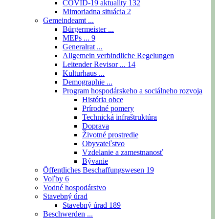
COVID-19 aktuality
132
Mimoriadna situácia
2
Gemeindeamt ...
Bürgermeister ...
MEPs ...
9
Generalrat ...
Allgemein verbindliche Regelungen
Leitender Revisor ...
14
Kulturhaus ...
Demographie ...
Program hospodárskeho a sociálneho rozvoja
História obce
Prírodné pomery
Technická infraštruktúra
Doprava
Životné prostredie
Obyvateľstvo
Vzdelanie a zamestnanosť
Bývanie
Öffentliches Beschaffungswesen
19
Voľby
6
Vodné hospodárstvo
Stavebný úrad
Stavebný úrad
189
Beschwerden ...