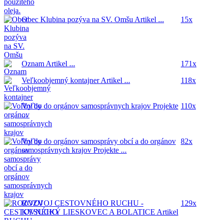
Obec Klubina pozýva na SV. Omšu
Artikel ...
15x
Oznam
Artikel ...
171x
Veľkoobjemný kontajner
Artikel ...
118x
Voľby do orgánov samosprávnych krajov
Projekte
110x
...
Voľby do orgánov samosprávy obcí a do orgánov
82x
samosprávnych krajov
Projekte ...
ROZVOJ CESTOVNÉHO RUCHU -
129x
KYSUCKÝ LIESKOVEC A BOLATICE
Artikel