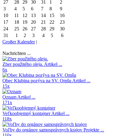
27
28
29
30
31
1
2
3
4
5
6
7
8
9
10
11
12
13
14
15
16
17
18
19
20
21
22
23
24
25
26
27
28
29
30
31
1
2
3
4
5
6
Großer Kalender
|
Nachrichten ...
Zber použitého oleja.
Artikel ...
6x
Obec Klubina pozýva na SV. Omšu
Artikel ...
15x
Oznam
Artikel ...
171x
Veľkoobjemný kontajner
Artikel ...
118x
Voľby do orgánov samosprávnych krajov
Projekte ...
110x