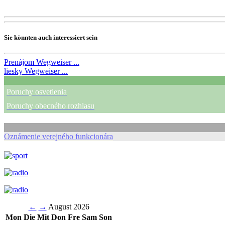
Sie könnten auch interessiert sein
Prenájom
Wegweiser ...
liesky
Wegweiser ...
Poruchy osvetlenia
Poruchy obecného rozhlasu
Oznámenie verejného funkcionára
←
→
August 2026
Mon
Die
Mit
Don
Fre
Sam
Son