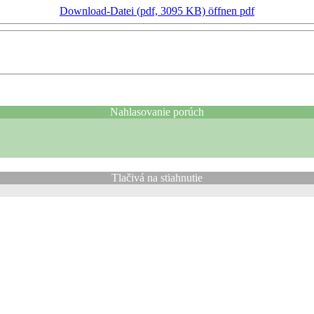
Download-Datei (pdf, 3095 KB)
öffnen pdf
Nahlasovanie porúch
Tlačivá na stiahnutie