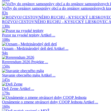
Voľby do orgánov samosprávy obcí a do orgánov samosprávnych kr
83x
ROZVOJ CESTOVNÉHO RUCHU - KYSUCKÝ LIESKOVEC A
130x
Pozor na vysoké teploty
Artikel ...
108x
Oznam - Medzinárodný deň detí
Artikel ...
94x
Rererendum 2026
Projekte ...
150x
Stavanie obecného mája
Artikel ...
145x
Deň Zeme
Artikel ...
179x
Oznámenie o zmene otváracej doby COOP Jednota
Artikel ...
160x