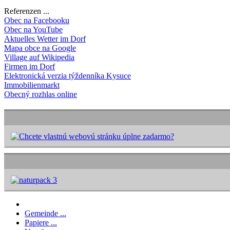
Referenzen ...
Obec na Facebooku
Obec na YouTube
Aktuelles Wetter im Dorf
Mapa obce na Google
Village auf Wikipedia
Firmen im Dorf
Elektronická verzia týždenníka Kysuce
Immobilienmarkt
Obecný rozhlas online
Gemeinde ...
Papiere ...