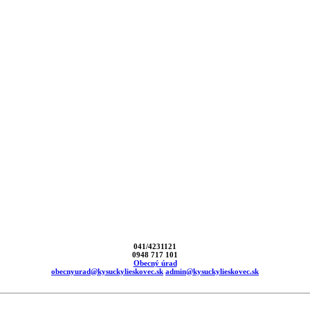
041/4231121
0948 717 101
Obecný úrad
obecnyurad@kysuckylieskovec.sk
admin@kysuckylieskovec.sk