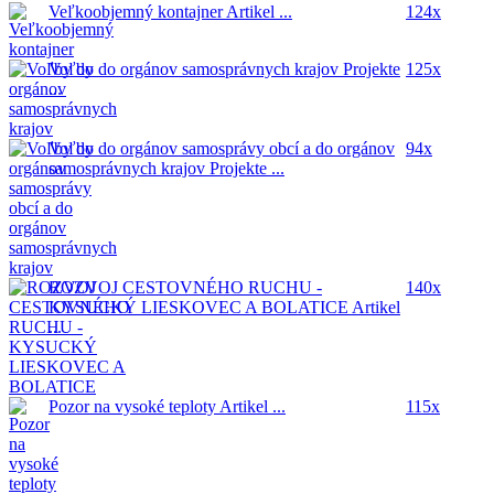
Veľkoobjemný kontajner
Artikel ...
124x
Voľby do orgánov samosprávnych krajov
Projekte
125x
...
Voľby do orgánov samosprávy obcí a do orgánov
94x
samosprávnych krajov
Projekte ...
ROZVOJ CESTOVNÉHO RUCHU -
140x
KYSUCKÝ LIESKOVEC A BOLATICE
Artikel
...
Pozor na vysoké teploty
Artikel ...
115x