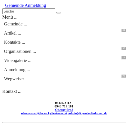
Gemeinde
Anmeldung
Menü ...
Gemeinde ...
84
Artikel ...
Kontakte ...
57
Organisationen ...
18
Videogalerie ...
Anmeldung ...
95
Wegweiser ...
Kontakt ...
041/4231121
0948 717 101
Obecný úrad
obecnyurad@kysuckylieskovec.sk
admin@kysuckylieskovec.sk