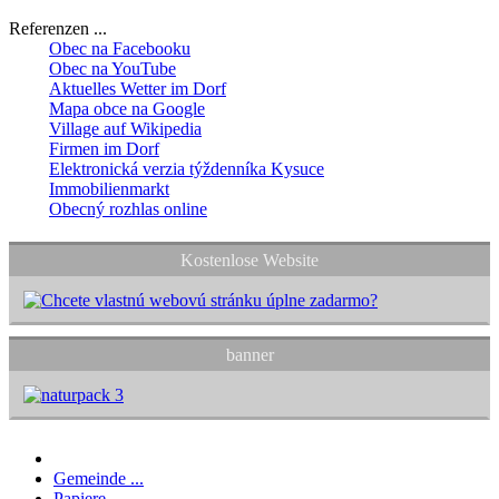
Referenzen ...
Obec na Facebooku
Obec na YouTube
Aktuelles Wetter im Dorf
Mapa obce na Google
Village auf Wikipedia
Firmen im Dorf
Elektronická verzia týždenníka Kysuce
Immobilienmarkt
Obecný rozhlas online
Kostenlose Website
banner
Gemeinde ...
Papiere ...