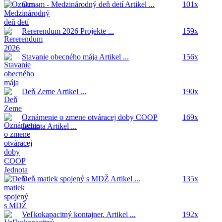
Oznam - Medzinárodný deň detí
Artikel ...
101x
Rererendum 2026
Projekte ...
159x
Stavanie obecného mája
Artikel ...
156x
Deň Zeme
Artikel ...
190x
Oznámenie o zmene otváracej doby COOP
169x
Jednota
Artikel ...
Deň matiek spojený s MDŽ
Artikel ...
135x
Veľkokapacitný kontajner.
Artikel ...
192x