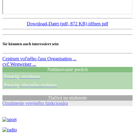
Download-Datei (pdf, 872 KB)
öffnen pdf
Sie könnten auch interessiert sein
Centrum voľného času
Organisation ...
cvč
Wegweiser ...
Nahlasovanie porúch
Poruchy osvetlenia
Poruchy obecného rozhlasu
Tlačivá na stiahnutie
Oznámenie verejného funkcionára