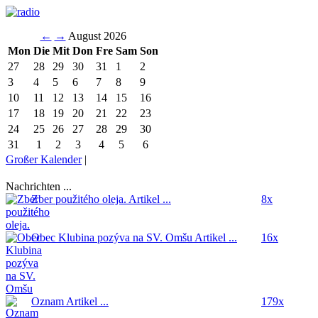
←
→
August 2026
Mon
Die
Mit
Don
Fre
Sam
Son
27
28
29
30
31
1
2
3
4
5
6
7
8
9
10
11
12
13
14
15
16
17
18
19
20
21
22
23
24
25
26
27
28
29
30
31
1
2
3
4
5
6
Großer Kalender
|
Nachrichten ...
Zber použitého oleja.
Artikel ...
8x
Obec Klubina pozýva na SV. Omšu
Artikel ...
16x
Oznam
Artikel ...
179x