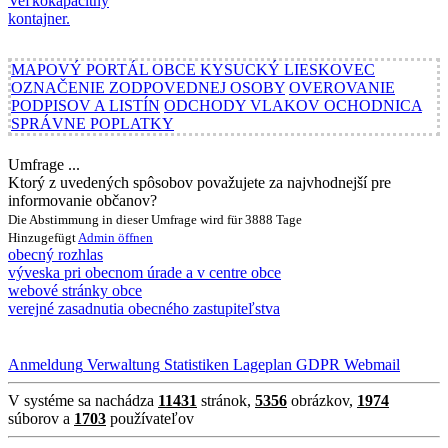
MAPOVÝ PORTÁL OBCE KYSUCKÝ LIESKOVEC
OZNAČENIE ZODPOVEDNEJ OSOBY
OVEROVANIE
PODPISOV A LISTÍN
ODCHODY VLAKOV OCHODNICA
SPRÁVNE POPLATKY
Umfrage ...
Ktorý z uvedených spôsobov považujete za najvhodnejší pre
informovanie občanov?
Die Abstimmung in dieser Umfrage wird für 3888 Tage
Hinzugefügt
Admin
öffnen
obecný rozhlas
výveska pri obecnom úrade a v centre obce
webové stránky obce
verejné zasadnutia obecného zastupiteľstva
Anmeldung
Verwaltung
Statistiken
Lageplan
GDPR
Webmail
V systéme sa nachádza
11431
stránok,
5356
obrázkov,
1974
súborov a
1703
používateľov