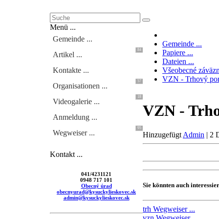
Menü ...
Gemeinde ...
Gemeinde ...
84
Papiere ...
Artikel ...
Dateien ...
Kontakte ...
Všeobecné záväzn
VZN - Trhový po
57
Organisationen ...
18
Videogalerie ...
VZN - Trho
Anmeldung ...
95
Wegweiser ...
Hinzugefügt
Admin
|
2 
Kontakt ...
041/4231121
0948 717 101
Sie könnten auch interessier
Obecný úrad
obecnyurad@kysuckylieskovec.sk
admin@kysuckylieskovec.sk
trh
Wegweiser ...
vzn
Wegweiser ...