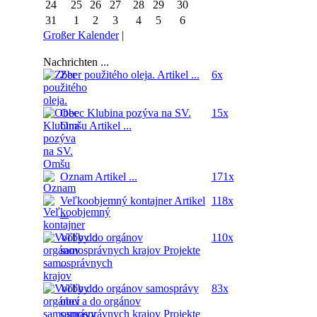
24
25
26
27
28
29
30
31
1
2
3
4
5
6
Großer Kalender
|
Nachrichten ...
Zber použitého oleja.
Artikel ...
6x
Obec Klubina pozýva na SV.
15x
Omšu
Artikel ...
Oznam
Artikel ...
171x
Veľkoobjemný kontajner
Artikel
118x
...
Voľby do orgánov
110x
samosprávnych krajov
Projekte
...
Voľby do orgánov samosprávy
83x
obcí a do orgánov
samosprávnych krajov
Projekte