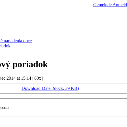
Gemeinde
Anmeld
é nariadenia obce
riadok
vý poriadok
Dec 2014 at 15:14
|
80x
|
Download-Datei (docx, 39 KB)
t sein