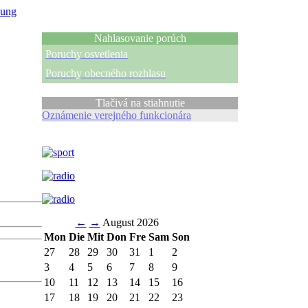
ung
Nahlasovanie porúch
Poruchy osvetlenia
Poruchy obecného rozhlasu
Tlačivá na stiahnutie
Oznámenie verejného funkcionára
←
→
August 2026
Mon
Die
Mit
Don
Fre
Sam
Son
27
28
29
30
31
1
2
3
4
5
6
7
8
9
10
11
12
13
14
15
16
17
18
19
20
21
22
23