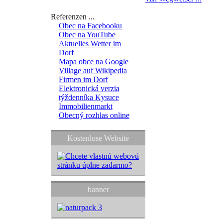
Referenzen ...
Obec na Facebooku
Obec na YouTube
Aktuelles Wetter im
Dorf
Mapa obce na Google
Village auf Wikipedia
Firmen im Dorf
Elektronická verzia
týždenníka Kysuce
Immobilienmarkt
Obecný rozhlas online
Kostenlose Website
banner