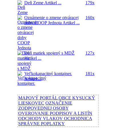
Deň Zeme
Artikel ...
179x
Oznámenie o zmene otváracej
160x
doby COOP Jednota
Artikel ...
Deň matiek spojený s MDŽ
127x
Artikel ...
Veľkokapacitný kontajner.
181x
Artikel ...
MAPOVÝ PORTÁL OBCE KYSUCKÝ
LIESKOVEC
OZNAČENIE
ZODPOVEDNEJ OSOBY
OVEROVANIE PODPISOV A LISTÍN
ODCHODY VLAKOV OCHODNICA
SPRÁVNE POPLATKY