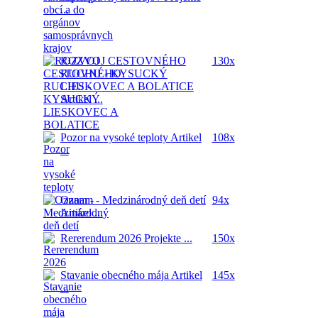
...
ROZVOJ CESTOVNÉHO
130x
RUCHU - KYSUCKÝ
LIESKOVEC A BOLATICE
Artikel ...
Pozor na vysoké teploty
Artikel
108x
...
Oznam - Medzinárodný deň detí
94x
Artikel ...
Rererendum 2026
Projekte ...
150x
Stavanie obecného mája
Artikel
145x
...